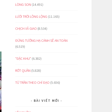
LÒNG SON
(14.491)
LƯỚI TRỜI LỒNG LỘNG
(11.165)
CHỊCH XÃ GIAO
(8.534)
ĐỪNG TƯỞNG HẠ CÁNH SẼ AN TOÀN
(6.519)
“ĐẶC KHU”
(6.382)
RỚT QUẦN
(5.828)
TỪ TRẦN THEO CHỈ ĐẠO
(5.656)
BÀI VIẾT MỚI