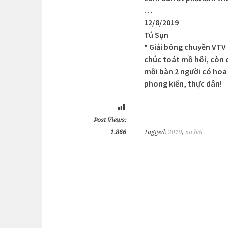
…
12/8/2019
Tú Sụn
* Giải bóng chuyền VTV
chúc toát mồ hôi, còn c
mỗi bàn 2 người có hoa
phong kiến, thực dân!
Post Views:
1.866
Tagged:
2019
,
xã hội