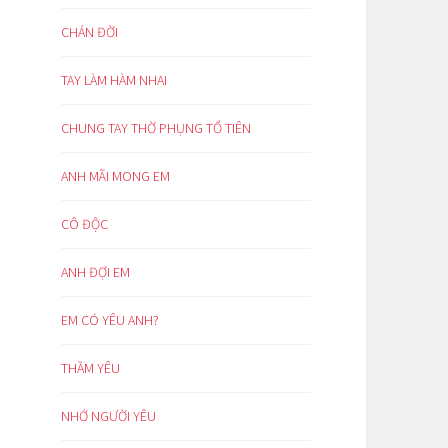
CHÁN ĐỜI
TAY LÀM HÀM NHAI
CHUNG TAY THỜ PHỤNG TỔ TIÊN
ANH MÃI MONG EM
CÔ ĐỘC
ANH ĐỢI EM
EM CÓ YÊU ANH?
THẦM YÊU
NHỚ NGƯỜI YÊU