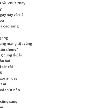
u bò, chưa thay
y
gày nay vẫn là
hoa
là cao sang
ngang
oang mang tột cùng
sân chung*
g dung lễ đài
àn hai
 sẵn rồi
ôi
ồi lên đây
t ai
sai chút nào
 cũng sang
an