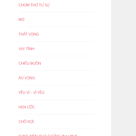
CHÙM THƠ TỰ SỰ
MƠ
THẤT VỌNG
VAY TÌNH
CHIỀU BUỒN
ẢO VỌNG
YÊU VÌ – VÌ YÊU
HẸN ƯỚC
CHỜ ĐỢI
SUNG MÃN QUÁ CHỪNG (hoạ thơ)