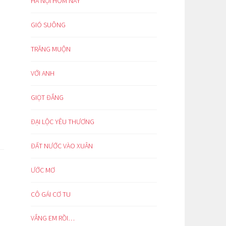
HÀ NỘI HÔM NAY
GIÓ SUÔNG
TRĂNG MUỘN
VỚI ANH
GIỌT ĐẮNG
ĐẠI LỘC YÊU THƯƠNG
ĐẤT NƯỚC VÀO XUÂN
ƯỚC MƠ
CÔ GÁI CƠ TU
VẮNG EM RỒI…