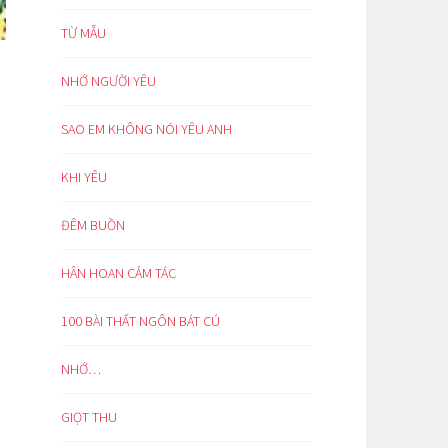
TỪ MẪU
NHỚ NGƯỜI YÊU
SAO EM KHÔNG NÓI YÊU ANH
KHI YÊU
ĐÊM BUỒN
HÂN HOAN CẢM TÁC
100 BÀI THẤT NGÔN BÁT CÚ
NHỚ…
GIỌT THU