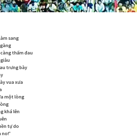
 làm sang
ngàng
g càng thấm đau
 giàu
hau trưng bày
ày
tày vua xưa
a
ưa một lòng
ròng
ng khá lên
uên
nền tự do
 no!”