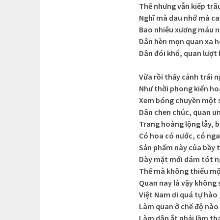
Thế nhưng vẫn kiếp trâ
Nghĩ mà đau nhớ mà ca
Bao nhiêu xương máu n
Dân hèn mọn quan xa 
Dân đói khổ, quan lượt 
Vừa rồi thấy cảnh trái 
Như thời phong kiến h
Xem bóng chuyền một 
Dân chen chúc, quan un
Trang hoàng lộng lẫy, b
Có hoa có nước, có ngai
Sản phẩm này của bầy t
Dày mặt mới dám tót ng
Thế mà không thiếu mộ
Quan nay là vậy không 
Việt Nam ơi quá tự hào
Làm quan ở chế độ nào
Làm dân ắt phải lầm th