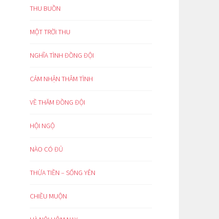
THU BUỒN
MỘT TRỜI THU
NGHĨA TÌNH ĐỒNG ĐỘI
CẢM NHẬN THÂM TÌNH
VỀ THĂM ĐỒNG ĐỘI
HỘI NGỘ
NÀO CÓ ĐỦ
THỪA TIỀN – SỐNG YÊN
CHIỀU MUỘN