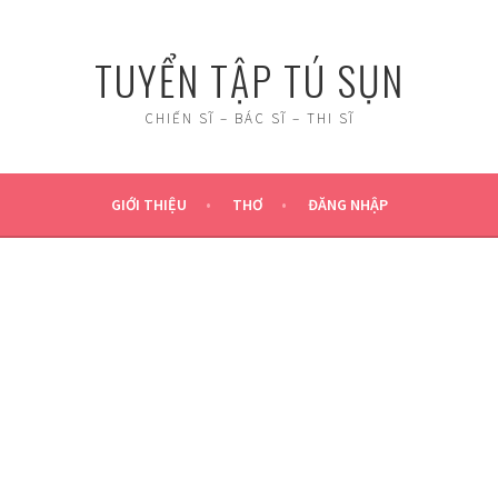
TUYỂN TẬP TÚ SỤN
CHIẾN SĨ – BÁC SĨ – THI SĨ
GIỚI THIỆU
THƠ
ĐĂNG NHẬP