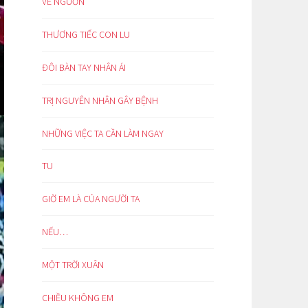
VỀ NGUỒN
THƯƠNG TIẾC CON LU
ĐÔI BÀN TAY NHÂN ÁI
TRỊ NGUYÊN NHÂN GÂY BỆNH
NHỮNG VIỆC TA CẦN LÀM NGAY
TU
GIỜ EM LÀ CỦA NGƯỜI TA
NẾU…
MỘT TRỜI XUÂN
CHIỀU KHÔNG EM