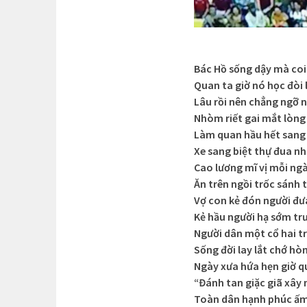
Bác Hồ sống dậy mà coi
Quan ta giờ nó học đòi
Lâu rồi nên chẳng ngỡ 
Nhòm riết gai mắt lòn
Làm quan hầu hết sang
Xe sang biệt thự đua n
Cao lương mĩ vị mỗi ng
Ăn trên ngồi trốc sánh 
Vợ con kẻ đón người đư
Kẻ hầu người hạ sớm tr
Người dân một cổ hai t
Sống đời lay lắt chớ hò
Ngày xưa hứa hẹn giờ q
“Đánh tan giặc giã xây 
Toàn dân hạnh phúc ấm