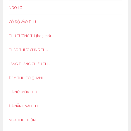
NGÓ LƠ
CỔ ĐỘ VÀO THU
THU TƯƠNG TƯ (hoạ thơ)
THAO THỨC CÙNG THU
LANG THANG CHIỀU THU
ĐÊM THU CÔ QUẠNH
HÀ NỘI MÙA THU
ĐÀ NẴNG VÀO THU
MƯA THU BUỒN