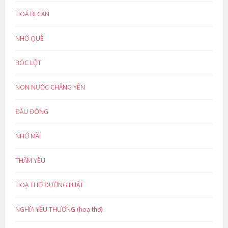
HOÁ BỊ CAN
NHỚ QUÊ
BÓC LỘT
NON NƯỚC CHẲNG YÊN
ĐẦU ĐÔNG
NHỚ MÃI
THẦM YÊU
HOẠ THƠ ĐƯỜNG LUẬT
NGHĨA YÊU THƯƠNG (hoạ thơ)