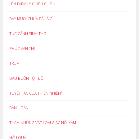
LÊN FARM LÝ CHIỀU CHIỀU
BẢY MƯƠI CHƯA ĐÃ LÀ GÌ
TỨC CẢNH SINH THƠ
PHÚC VẠN THÌ
TRÙM
ĐAU BUỒN TỘT ĐỘ
TUYỆT TÁC CỦA THIÊN NHIÊN*
BÀN HOÀN
THAM NHŨNG VẶT LOẠI GIẶC NỘI XÂM
HẬU QUẢ