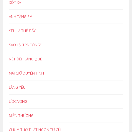
XÓT XA
ANH TẶNG EM
YÊU LÀ THẾ ĐẤY
SAO LẠI TRA CÒNG*
NÉT ĐẸP LÀNG QUÊ
MÃI GIỮ DUYÊN TÌNH
LÀNG YÊU
ƯỚC VỌNG
MIỀN THƯƠNG
CHÙM THƠ THẤT NGÔN TỨ CÚ