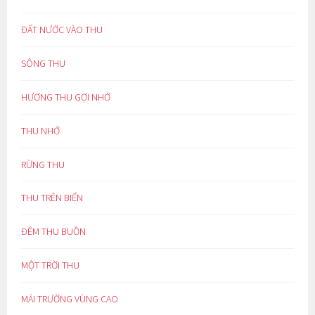
ĐẤT NƯỚC VÀO THU
SÔNG THU
HƯƠNG THU GỢI NHỚ
THU NHỚ
RỪNG THU
THU TRÊN BIỂN
ĐÊM THU BUỒN
MỘT TRỜI THU
MÁI TRƯỜNG VÙNG CAO