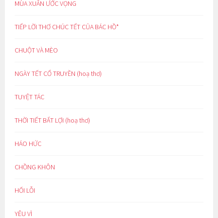
MÙA XUÂN ƯỚC VỌNG
TIẾP LỜI THƠ CHÚC TẾT CỦA BÁC HỒ*
CHUỘT VÀ MÈO
NGÀY TẾT CỔ TRUYỀN (hoạ thơ)
TUYỆT TÁC
THỜI TIẾT BẤT LỢI (hoạ thơ)
HÁO HỨC
CHỒNG KHÔN
HỐI LỖI
YÊU VÌ