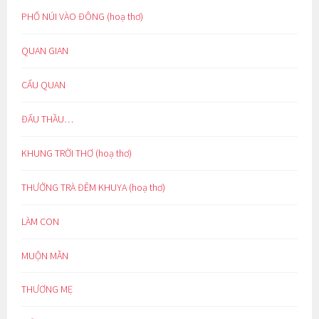
PHỐ NÚI VÀO ĐÔNG (hoạ thơ)
QUAN GIAN
CẨU QUAN
ĐẤU THẦU…
KHUNG TRỜI THƠ (hoạ thơ)
THƯỞNG TRÀ ĐÊM KHUYA (hoạ thơ)
LÀM CON
MUỘN MẰN
THƯƠNG MẸ