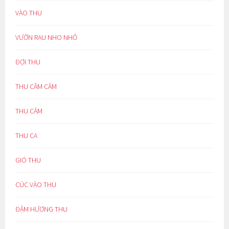
VÀO THU
VƯỜN RAU NHO NHỎ
ĐỢI THU
THU CĂM CĂM
THU CẢM
THU CA
GIÓ THU
CÚC VÀO THU
ĐẬM HƯƠNG THU