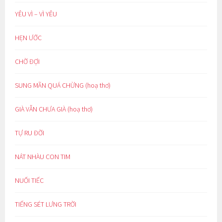
YÊU VÌ – VÌ YÊU
HẸN ƯỚC
CHỜ ĐỢI
SUNG MÃN QUÁ CHỪNG (hoạ thơ)
GIÀ VẪN CHƯA GIÀ (hoạ thơ)
TỰ RU ĐỜI
NÁT NHÀU CON TIM
NUỐI TIẾC
TIẾNG SÉT LƯNG TRỜI