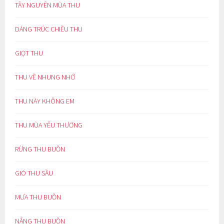
TÂY NGUYÊN MÙA THU
DÁNG TRÚC CHIỀU THU
GIỌT THU
THU VỀ NHUNG NHỚ
THU NÀY KHÔNG EM
THU MÙA YÊU THƯƠNG
RỪNG THU BUỒN
GIÓ THU SẦU
MƯA THU BUỒN
NẮNG THU BUỒN