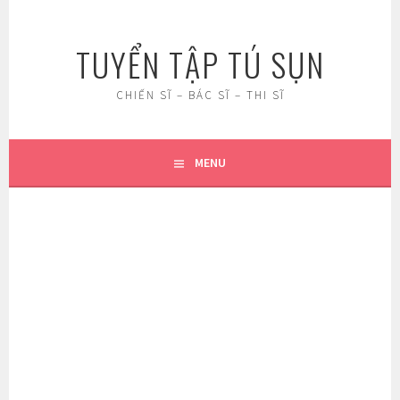
Skip
to
TUYỂN TẬP TÚ SỤN
content
CHIẾN SĨ – BÁC SĨ – THI SĨ
MENU