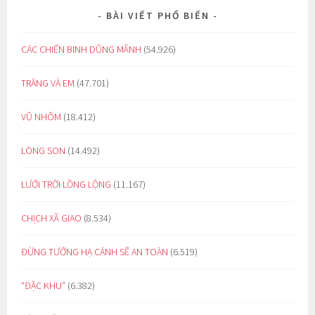
BÀI VIẾT PHỔ BIẾN
CÁC CHIẾN BINH DŨNG MÃNH
(54.926)
TRĂNG VÀ EM
(47.701)
VŨ NHÔM
(18.412)
LÒNG SON
(14.492)
LƯỚI TRỜI LỒNG LỘNG
(11.167)
CHỊCH XÃ GIAO
(8.534)
ĐỪNG TƯỞNG HẠ CÁNH SẼ AN TOÀN
(6.519)
“ĐẶC KHU”
(6.382)