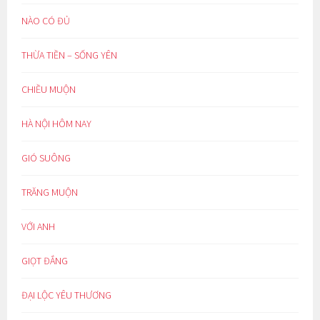
NÀO CÓ ĐỦ
THỪA TIỀN – SỐNG YÊN
CHIỀU MUỘN
HÀ NỘI HÔM NAY
GIÓ SUÔNG
TRĂNG MUỘN
VỚI ANH
GIỌT ĐẮNG
ĐẠI LỘC YÊU THƯƠNG