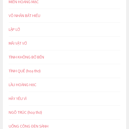
MIỀN HOANG MẠC
VÔ NHÂN BẤT HIẾU
LẬP LỜ
MÃI VẬT VỜ
TÌNH KHÔNG BỜ BẾN
TÌNH QUÊ (hoạ thơ)
LẦU HOÀNG HẠC
HÃY YÊU VÌ
NGÕ TRÚC (hoạ thơ)
UỔNG CÔNG ĐÈN SÁNH