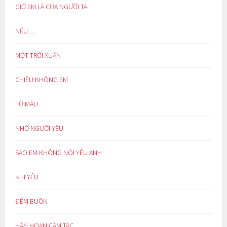
GIỜ EM LÀ CỦA NGƯỜI TA
NẾU…
MỘT TRỜI XUÂN
CHIỀU KHÔNG EM
TỪ MẪU
NHỚ NGƯỜI YÊU
SAO EM KHÔNG NÓI YÊU ANH
KHI YÊU
ĐÊM BUỒN
HÂN HOAN CẢM TÁC