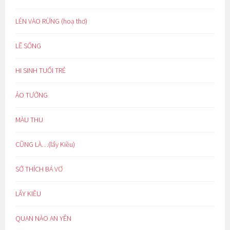
LẺN VÀO RỪNG (hoạ thơ)
LẼ SỐNG
HI SINH TUỔI TRẺ
ẢO TƯỞNG
MÀU THU
CŨNG LÀ…(lẩy Kiều)
SỞ THÍCH BÁ VƠ
LẨY KIỀU
QUAN NÀO AN YÊN