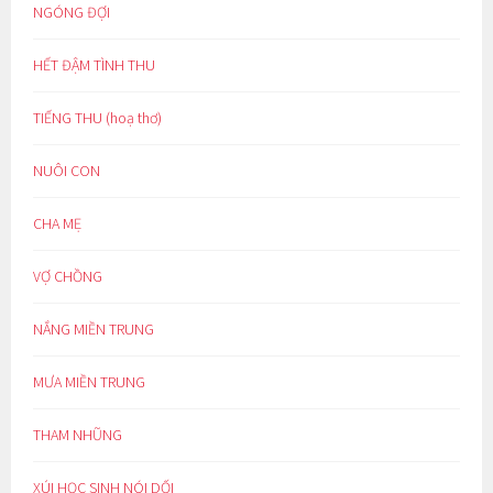
NGÓNG ĐỢI
HẾT ĐẬM TÌNH THU
TIẾNG THU (hoạ thơ)
NUÔI CON
CHA MẸ
VỢ CHỒNG
NẮNG MIỀN TRUNG
MƯA MIỀN TRUNG
THAM NHŨNG
XÚI HỌC SINH NÓI DỐI