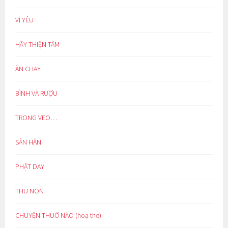
VÌ YÊU
HÃY THIỆN TÂM
ĂN CHAY
BÌNH VÀ RƯỢU
TRONG VEO…
SÂN HẬN
PHẬT DẠY
THU NON
CHUYỆN THUỞ NÀO (hoạ thơ)