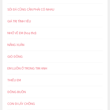
SỎI ĐÁ CŨNG CẦN PHẢI CÓ NHAU
GIÁ TRỊ TÌNH YÊU
NHỚ VỀ EM (hoạ thơ)
NẮNG XUÂN
GIÓ ĐÔNG
EM LUÔN Ở TRONG TIM ANH
THIẾU EM
ĐÔNG BUỒN
CON ĐI LẤY CHỒNG