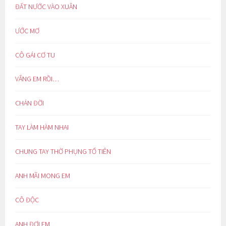
ĐẤT NƯỚC VÀO XUÂN
ƯỚC MƠ
CÔ GÁI CƠ TU
VẮNG EM RỒI…
CHÁN ĐỜI
TAY LÀM HÀM NHAI
CHUNG TAY THỜ PHỤNG TỔ TIÊN
ANH MÃI MONG EM
CÔ ĐỘC
ANH ĐỢI EM