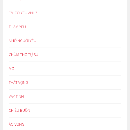
EM CÓ YÊU ANH?
THẦM YÊU
NHỚ NGƯỜI YÊU
CHÙM THƠ TỰ SỰ
MƠ
THẤT VỌNG
VAY TÌNH
CHIỀU BUỒN
ẢO VỌNG