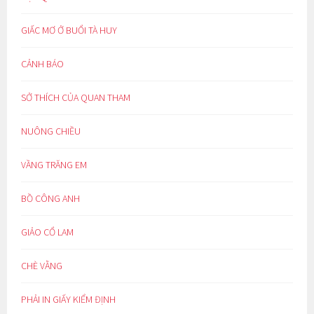
GIẤC MƠ Ở BUỔI TÀ HUY
CẢNH BÁO
SỞ THÍCH CỦA QUAN THAM
NUÔNG CHIỀU
VẦNG TRĂNG EM
BỒ CÔNG ANH
GIẢO CỔ LAM
CHÈ VẰNG
PHẢI IN GIẤY KIỂM ĐỊNH