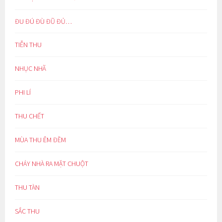
ĐU ĐÚ ĐÙ ĐŨ ĐỦ…
TIỄN THU
NHỤC NHÃ
PHI LÍ
THU CHẾT
MÙA THU ÊM ĐỀM
CHÁY NHÀ RA MẶT CHUỘT
THU TÀN
SẮC THU