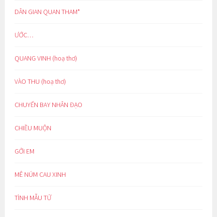
DÂN GIAN QUAN THAM*
ƯỚC…
QUANG VINH (hoạ thơ)
VÀO THU (hoạ thơ)
CHUYẾN BAY NHÂN ĐẠO
CHIỀU MUỘN
GỞI EM
MÊ NÚM CAU XINH
TÌNH MẪU TỬ