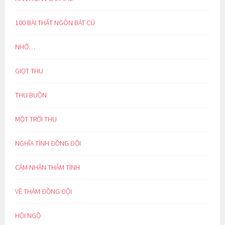
100 BÀI THẤT NGÔN BÁT CÚ
NHỚ…
GIỌT THU
THU BUỒN
MỘT TRỜI THU
NGHĨA TÌNH ĐỒNG ĐỘI
CẢM NHẬN THÂM TÌNH
VỀ THĂM ĐỒNG ĐỘI
HỘI NGỘ