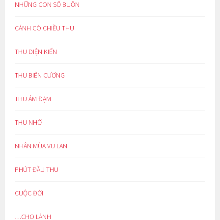
NHỮNG CON SỐ BUỒN
CÁNH CÒ CHIỀU THU
THU DIỆN KIẾN
THU BIÊN CƯƠNG
THU ẢM ĐẠM
THU NHỚ
NHÂN MÙA VU LAN
PHÚT ĐẦU THU
CUỘC ĐỜI
…CHO LÀNH