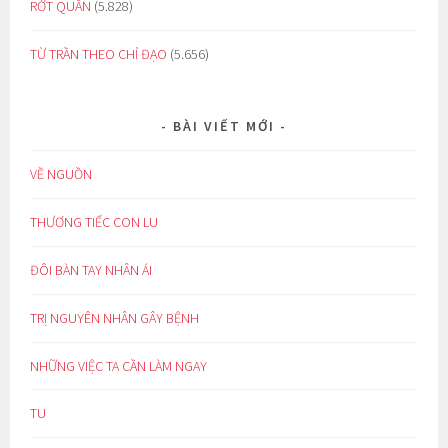
RỚT QUẦN
(5.828)
TỪ TRẦN THEO CHỈ ĐẠO
(5.656)
BÀI VIẾT MỚI
VỀ NGUỒN
THƯƠNG TIẾC CON LU
ĐÔI BÀN TAY NHÂN ÁI
TRỊ NGUYÊN NHÂN GÂY BỆNH
NHỮNG VIỆC TA CẦN LÀM NGAY
TU