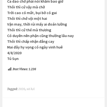
Ca dao chớ phải nói khăm bao giờ
Thôi thì cứ vậy mà chờ
Trời cao có mắt, bụi bờ có gai
Thôi thì chớ vội một hai
Vận may, thời rủi mấy ai đoán lường
Thôi thì cứ thế mà thương
Có duyên nên phận cũng thường lâu nay
Thôi thì chấp nhận đắng cay
Mai đây hy vọng có ngày vinh huê
4/8/2020
Tú Sụn
Post Views:
1.236
Tagged:
2020
,
xã hội