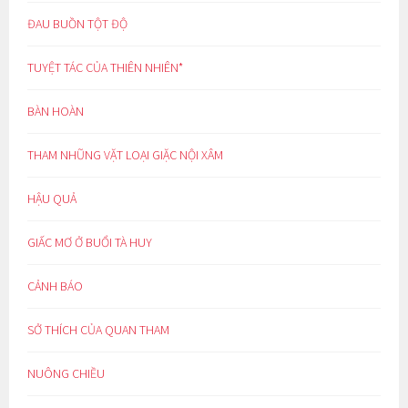
ĐAU BUỒN TỘT ĐỘ
TUYỆT TÁC CỦA THIÊN NHIÊN*
BÀN HOÀN
THAM NHŨNG VẶT LOẠI GIẶC NỘI XÂM
HẬU QUẢ
GIẤC MƠ Ở BUỔI TÀ HUY
CẢNH BÁO
SỞ THÍCH CỦA QUAN THAM
NUÔNG CHIỀU