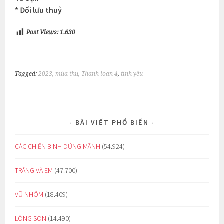
* Đối lưu thuỷ
Post Views:
1.630
Tagged:
2023
,
mùa thu
,
Thanh loan 4
,
tình yêu
BÀI VIẾT PHỔ BIẾN
CÁC CHIẾN BINH DŨNG MÃNH
(54.924)
TRĂNG VÀ EM
(47.700)
VŨ NHÔM
(18.409)
LÒNG SON
(14.490)