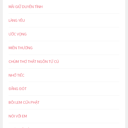
MÃI GIỮ DUYÊN TÌNH
LÀNG YÊU
ƯỚC VỌNG
MIỀN THƯƠNG
CHÙM THƠ THẤT NGÔN TỨ CÚ
NHỚ TIẾC
ĐẮNG ĐÓT
BÔI LEM CỬA PHẬT
NÓI VỚI EM