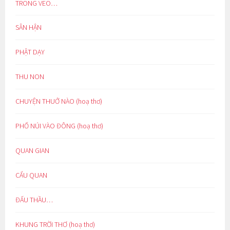
TRONG VEO…
SÂN HẬN
PHẬT DẠY
THU NON
CHUYỆN THUỞ NÀO (hoạ thơ)
PHỐ NÚI VÀO ĐÔNG (hoạ thơ)
QUAN GIAN
CẨU QUAN
ĐẤU THẦU…
KHUNG TRỜI THƠ (hoạ thơ)