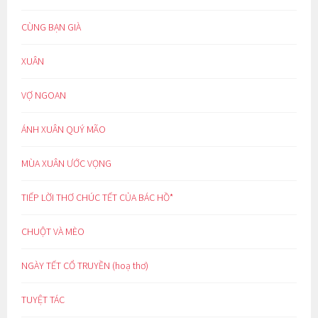
CÙNG BẠN GIÀ
XUÂN
VỢ NGOAN
ÁNH XUÂN QUÝ MÃO
MÙA XUÂN ƯỚC VỌNG
TIẾP LỜI THƠ CHÚC TẾT CỦA BÁC HỒ*
CHUỘT VÀ MÈO
NGÀY TẾT CỔ TRUYỀN (hoạ thơ)
TUYỆT TÁC