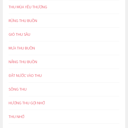
THU MÙA YÊU THƯƠNG
RỪNG THU BUỒN
GIÓ THU SẦU
MƯA THU BUỒN
NẮNG THU BUỒN
ĐẤT NƯỚC VÀO THU
SÔNG THU
HƯƠNG THU GỢI NHỚ
THU NHỚ