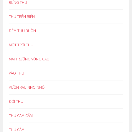
RỪNG THU
THU TRÊN BIỂN
ĐÊM THU BUỒN
MỘT TRỜI THU
MÁI TRƯỜNG VÙNG CAO
VÀO THU
VƯỜN RAU NHO NHỎ
ĐỢI THU
THU CĂM CĂM
THU CẢM