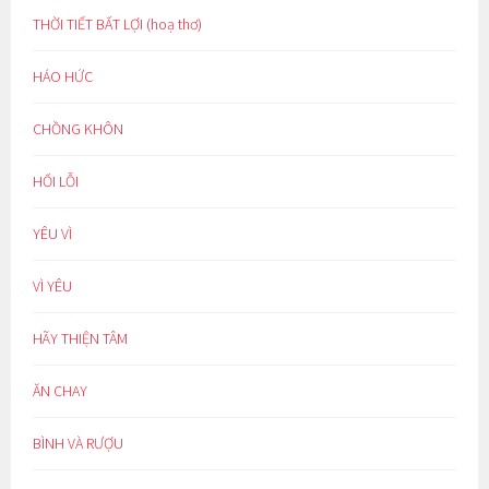
THỜI TIẾT BẤT LỢI (hoạ thơ)
HÁO HỨC
CHỒNG KHÔN
HỐI LỖI
YÊU VÌ
VÌ YÊU
HÃY THIỆN TÂM
ĂN CHAY
BÌNH VÀ RƯỢU