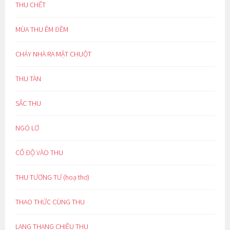
THU CHẾT
MÙA THU ÊM ĐỀM
CHÁY NHÀ RA MẶT CHUỘT
THU TÀN
SẮC THU
NGÓ LƠ
CỔ ĐỘ VÀO THU
THU TƯƠNG TƯ (hoạ thơ)
THAO THỨC CÙNG THU
LANG THANG CHIỀU THU