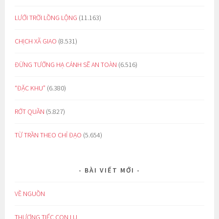
LƯỚI TRỜI LỒNG LỘNG
(11.163)
CHỊCH XÃ GIAO
(8.531)
ĐỪNG TƯỞNG HẠ CÁNH SẼ AN TOÀN
(6.516)
“ĐẶC KHU”
(6.380)
RỚT QUẦN
(5.827)
TỪ TRẦN THEO CHỈ ĐẠO
(5.654)
BÀI VIẾT MỚI
VỀ NGUỒN
THƯƠNG TIẾC CON LU