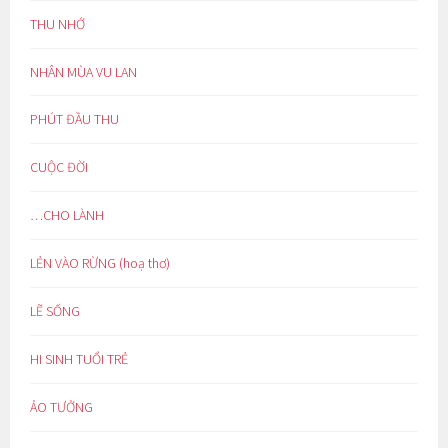
THU NHỚ
NHÂN MÙA VU LAN
PHÚT ĐẦU THU
CUỘC ĐỜI
…CHO LÀNH
LẺN VÀO RỪNG (hoạ thơ)
LẼ SỐNG
HI SINH TUỔI TRẺ
ẢO TƯỞNG