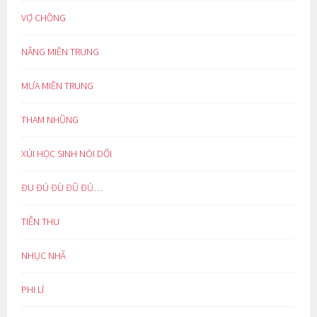
VỢ CHỒNG
NẮNG MIỀN TRUNG
MƯA MIỀN TRUNG
THAM NHŨNG
XÚI HỌC SINH NÓI DỐI
ĐU ĐÚ ĐÙ ĐŨ ĐỦ…
TIỄN THU
NHỤC NHÃ
PHI LÍ