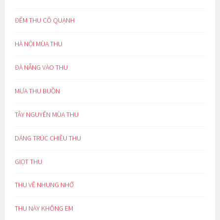
ĐÊM THU CÔ QUẠNH
HÀ NỘI MÙA THU
ĐÀ NẴNG VÀO THU
MƯA THU BUỒN
TÂY NGUYÊN MÙA THU
DÁNG TRÚC CHIỀU THU
GIỌT THU
THU VỀ NHUNG NHỚ
THU NÀY KHÔNG EM