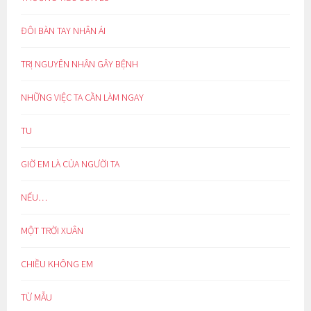
ĐÔI BÀN TAY NHÂN ÁI
TRỊ NGUYÊN NHÂN GÂY BỆNH
NHỮNG VIỆC TA CẦN LÀM NGAY
TU
GIỜ EM LÀ CỦA NGƯỜI TA
NẾU…
MỘT TRỜI XUÂN
CHIỀU KHÔNG EM
TỪ MẪU