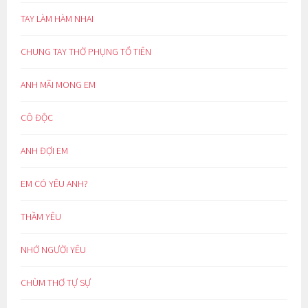
TAY LÀM HÀM NHAI
CHUNG TAY THỜ PHỤNG TỔ TIÊN
ANH MÃI MONG EM
CÔ ĐỘC
ANH ĐỢI EM
EM CÓ YÊU ANH?
THẦM YÊU
NHỚ NGƯỜI YÊU
CHÙM THƠ TỰ SỰ