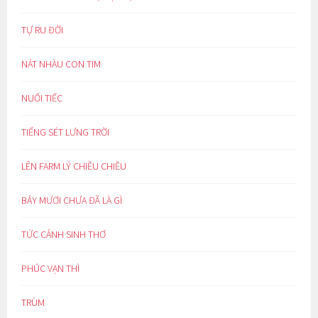
TỰ RU ĐỜI
NÁT NHÀU CON TIM
NUỐI TIẾC
TIẾNG SÉT LƯNG TRỜI
LÊN FARM LÝ CHIỀU CHIỀU
BẢY MƯƠI CHƯA ĐÃ LÀ GÌ
TỨC CẢNH SINH THƠ
PHÚC VẠN THÌ
TRÙM