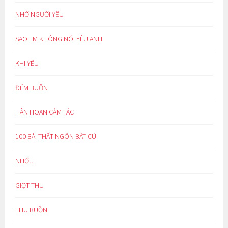
NHỚ NGƯỜI YÊU
SAO EM KHÔNG NÓI YÊU ANH
KHI YÊU
ĐÊM BUỒN
HÂN HOAN CẢM TÁC
100 BÀI THẤT NGÔN BÁT CÚ
NHỚ…
GIỌT THU
THU BUỒN