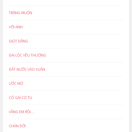
TRĂNG MUỘN
VỚI ANH
GIỌT ĐẮNG
ĐẠI LỘC YÊU THƯƠNG
ĐẤT NƯỚC VÀO XUÂN
ƯỚC MƠ
CÔ GÁI CƠ TU
VẮNG EM RỒI…
CHÁN ĐỜI