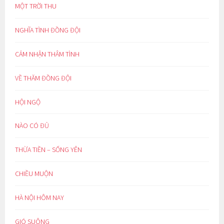
MỘT TRỜI THU
NGHĨA TÌNH ĐỒNG ĐỘI
CẢM NHẬN THÂM TÌNH
VỀ THĂM ĐỒNG ĐỘI
HỘI NGỘ
NÀO CÓ ĐỦ
THỪA TIỀN – SỐNG YÊN
CHIỀU MUỘN
HÀ NỘI HÔM NAY
GIÓ SUÔNG