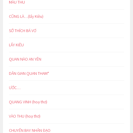
MÀU THU
CŨNG LÀ…(lẩy Kiều)
SỞ THÍCH BÁ VƠ
LẨY KIỀU
QUAN NÀO AN YÊN
DÂN GIAN QUAN THAM*
ƯỚC…
QUANG VINH (hoạ thơ)
VÀO THU (hoạ thơ)
CHUYẾN BAY NHÂN ĐẠO