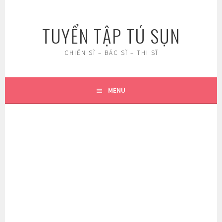
Skip
to
TUYỂN TẬP TÚ SỤN
content
CHIẾN SĨ – BÁC SĨ – THI SĨ
MENU