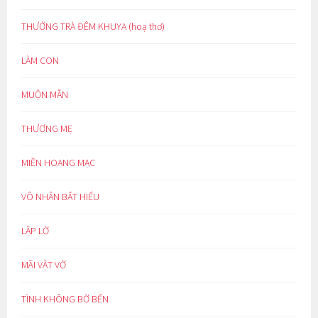
THƯỞNG TRÀ ĐÊM KHUYA (hoạ thơ)
LÀM CON
MUỘN MẰN
THƯƠNG MẸ
MIỀN HOANG MẠC
VÔ NHÂN BẤT HIẾU
LẬP LỜ
MÃI VẬT VỜ
TÌNH KHÔNG BỜ BẾN