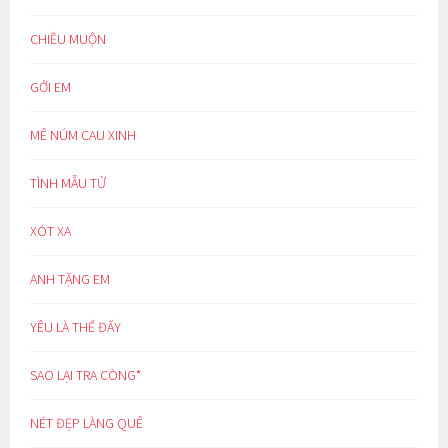
CHIỀU MUỘN
GỞI EM
MÊ NÚM CAU XINH
TÌNH MẪU TỬ
XÓT XA
ANH TẶNG EM
YÊU LÀ THẾ ĐẤY
SAO LẠI TRA CÒNG*
NÉT ĐẸP LÀNG QUÊ