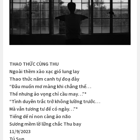
THAO THỨC CÙNG THU
Ngoài thềm xào xạc gió lung lay
Thao thức năm canh tự đoạ đày
“Đâu muốn mơ màng khi chẳng thể…
Thế nhưng ảo vọng chỉ cầu may…”*
“Tình duyên trắc trở không lường trước…
Mà vẫn tương tư để có ngày…”*
Tiếng dế nỉ non càng ảo não
Sương mềm lờ lững chắc Thu bay
11/9/2023
Tú Sụn