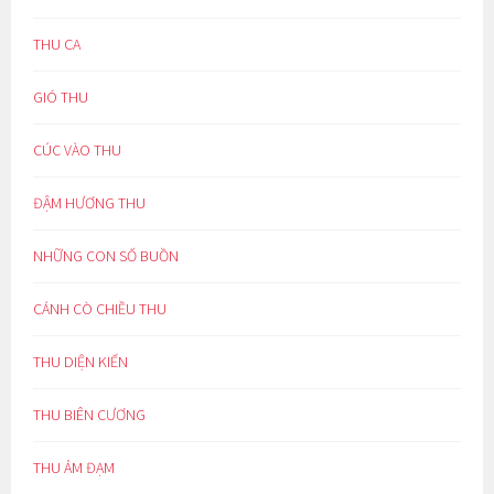
THU CA
GIÓ THU
CÚC VÀO THU
ĐẬM HƯƠNG THU
NHỮNG CON SỐ BUỒN
CÁNH CÒ CHIỀU THU
THU DIỆN KIẾN
THU BIÊN CƯƠNG
THU ẢM ĐẠM