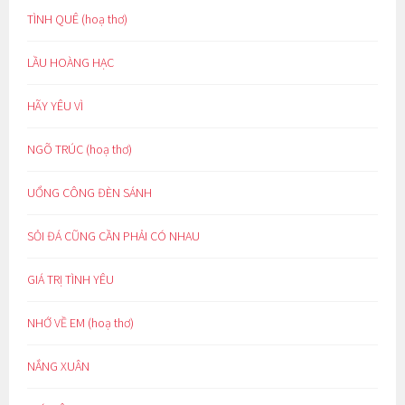
TÌNH QUÊ (hoạ thơ)
LẦU HOÀNG HẠC
HÃY YÊU VÌ
NGÕ TRÚC (hoạ thơ)
UỔNG CÔNG ĐÈN SÁNH
SỎI ĐÁ CŨNG CẦN PHẢI CÓ NHAU
GIÁ TRỊ TÌNH YÊU
NHỚ VỀ EM (hoạ thơ)
NẮNG XUÂN