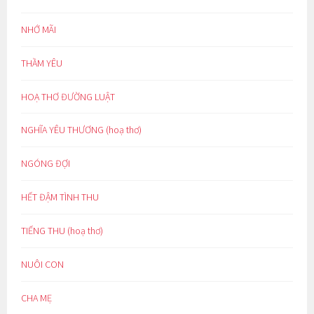
NHỚ MÃI
THẦM YÊU
HOẠ THƠ ĐƯỜNG LUẬT
NGHĨA YÊU THƯƠNG (hoạ thơ)
NGÓNG ĐỢI
HẾT ĐẬM TÌNH THU
TIẾNG THU (hoạ thơ)
NUÔI CON
CHA MẸ