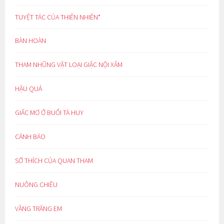
TUYỆT TÁC CỦA THIÊN NHIÊN*
BÀN HOÀN
THAM NHŨNG VẶT LOẠI GIẶC NỘI XÂM
HẬU QUẢ
GIẤC MƠ Ở BUỔI TÀ HUY
CẢNH BÁO
SỞ THÍCH CỦA QUAN THAM
NUÔNG CHIỀU
VẦNG TRĂNG EM