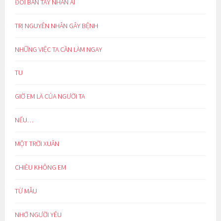
ĐÔI BÀN TAY NHÂN ÁI
TRỊ NGUYÊN NHÂN GÂY BỆNH
NHỮNG VIỆC TA CẦN LÀM NGAY
TU
GIỜ EM LÀ CỦA NGƯỜI TA
NẾU…
MỘT TRỜI XUÂN
CHIỀU KHÔNG EM
TỪ MẪU
NHỚ NGƯỜI YÊU