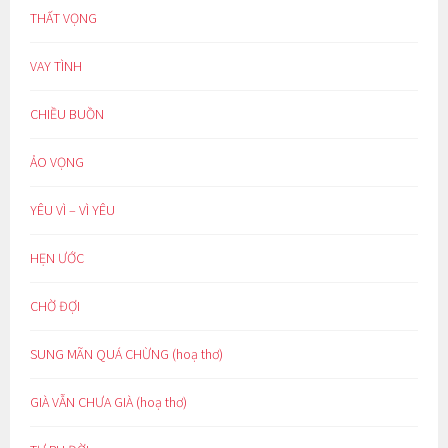
THẤT VỌNG
VAY TÌNH
CHIỀU BUỒN
ẢO VỌNG
YÊU VÌ – VÌ YÊU
HẸN ƯỚC
CHỜ ĐỢI
SUNG MÃN QUÁ CHỪNG (hoạ thơ)
GIÀ VẪN CHƯA GIÀ (hoạ thơ)