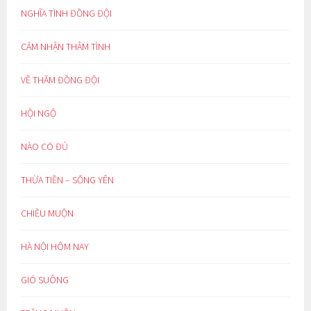
NGHĨA TÌNH ĐỒNG ĐỘI
CẢM NHẬN THÂM TÌNH
VỀ THĂM ĐỒNG ĐỘI
HỘI NGỘ
NÀO CÓ ĐỦ
THỪA TIỀN – SỐNG YÊN
CHIỀU MUỘN
HÀ NỘI HÔM NAY
GIÓ SUÔNG