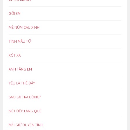
GỞI EM
MÊ NÚM CAU XINH
TÌNH MẪU TỬ
XÓT XA
ANH TẶNG EM
YÊU LÀ THẾ ĐẤY
SAO LẠI TRA CÒNG*
NÉT ĐẸP LÀNG QUÊ
MÃI GIỮ DUYÊN TÌNH