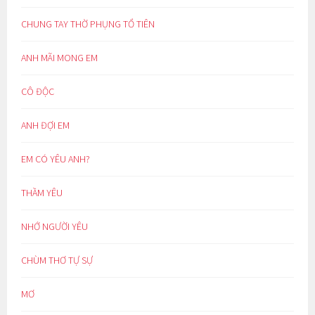
CHUNG TAY THỜ PHỤNG TỔ TIÊN
ANH MÃI MONG EM
CÔ ĐỘC
ANH ĐỢI EM
EM CÓ YÊU ANH?
THẦM YÊU
NHỚ NGƯỜI YÊU
CHÙM THƠ TỰ SỰ
MƠ