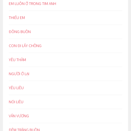
EM LUÔN Ở TRONG TIM ANH
THIẾU EM
ĐÔNG BUỒN
CON ĐI LẤY CHỒNG
YÊU THẦM
NGƯỜI Ở LẠI
YÊU LIỀU
NÓI LIỀU
VẤN VƯƠNG
ĐÊM TRĂNG BUỒN