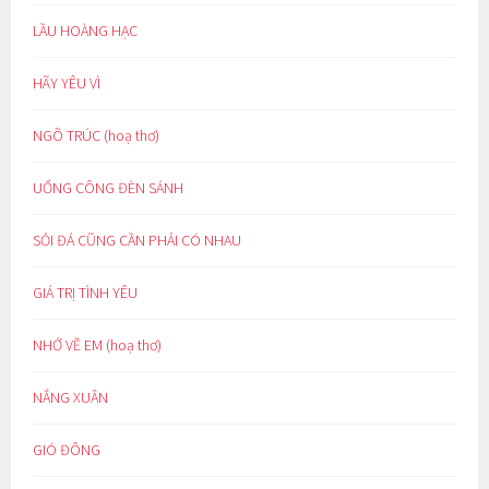
LẦU HOÀNG HẠC
HÃY YÊU VÌ
NGÕ TRÚC (hoạ thơ)
UỔNG CÔNG ĐÈN SÁNH
SỎI ĐÁ CŨNG CẦN PHẢI CÓ NHAU
GIÁ TRỊ TÌNH YÊU
NHỚ VỀ EM (hoạ thơ)
NẮNG XUÂN
GIÓ ĐÔNG