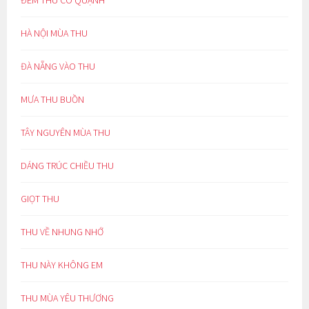
ĐÊM THU CÔ QUẠNH
HÀ NỘI MÙA THU
ĐÀ NẴNG VÀO THU
MƯA THU BUỒN
TÂY NGUYÊN MÙA THU
DÁNG TRÚC CHIỀU THU
GIỌT THU
THU VỀ NHUNG NHỚ
THU NÀY KHÔNG EM
THU MÙA YÊU THƯƠNG