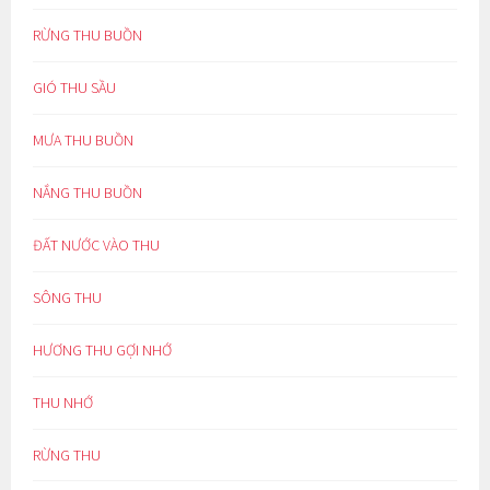
RỪNG THU BUỒN
GIÓ THU SẦU
MƯA THU BUỒN
NẮNG THU BUỒN
ĐẤT NƯỚC VÀO THU
SÔNG THU
HƯƠNG THU GỢI NHỚ
THU NHỚ
RỪNG THU