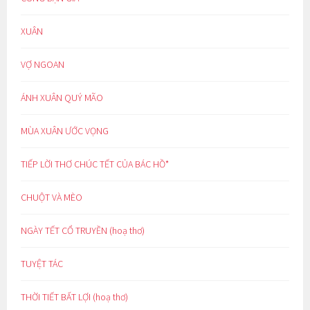
XUÂN
VỢ NGOAN
ÁNH XUÂN QUÝ MÃO
MÙA XUÂN ƯỚC VỌNG
TIẾP LỜI THƠ CHÚC TẾT CỦA BÁC HỒ*
CHUỘT VÀ MÈO
NGÀY TẾT CỔ TRUYỀN (hoạ thơ)
TUYỆT TÁC
THỜI TIẾT BẤT LỢI (hoạ thơ)