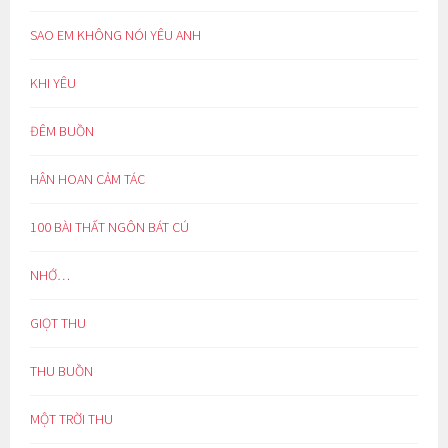
SAO EM KHÔNG NÓI YÊU ANH
KHI YÊU
ĐÊM BUỒN
HÂN HOAN CẢM TÁC
100 BÀI THẤT NGÔN BÁT CÚ
NHỚ…
GIỌT THU
THU BUỒN
MỘT TRỜI THU