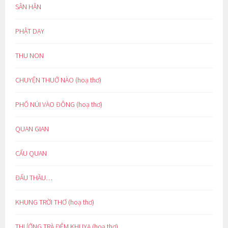
SÂN HẬN
PHẬT DẠY
THU NON
CHUYỆN THUỞ NÀO (hoạ thơ)
PHỐ NÚI VÀO ĐÔNG (hoạ thơ)
QUAN GIAN
CẨU QUAN
ĐẤU THẦU…
KHUNG TRỜI THƠ (hoạ thơ)
THƯỞNG TRÀ ĐÊM KHUYA (hoạ thơ)