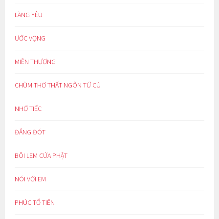
LÀNG YÊU
ƯỚC VỌNG
MIỀN THƯƠNG
CHÙM THƠ THẤT NGÔN TỨ CÚ
NHỚ TIẾC
ĐẮNG ĐÓT
BÔI LEM CỬA PHẬT
NÓI VỚI EM
PHÚC TỔ TIÊN