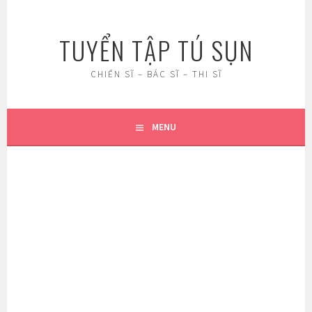
Skip
to
TUYỂN TẬP TÚ SỤN
content
CHIẾN SĨ – BÁC SĨ – THI SĨ
MENU