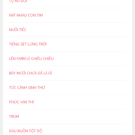
TỰ RU ĐỜI
NÁT NHÀU CON TIM
NUỐI TIẾC
TIẾNG SÉT LƯNG TRỜI
LÊN FARM LÝ CHIỀU CHIỀU
BẢY MƯƠI CHƯA ĐÃ LÀ GÌ
TỨC CẢNH SINH THƠ
PHÚC VẠN THÌ
TRÙM
ĐAU BUỒN TỘT ĐỘ