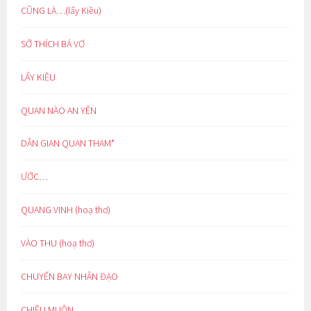
CŨNG LÀ…(lẩy Kiều)
SỞ THÍCH BÁ VƠ
LẨY KIỀU
QUAN NÀO AN YÊN
DÂN GIAN QUAN THAM*
ƯỚC…
QUANG VINH (hoạ thơ)
VÀO THU (hoạ thơ)
CHUYẾN BAY NHÂN ĐẠO
CHIỀU MUỘN