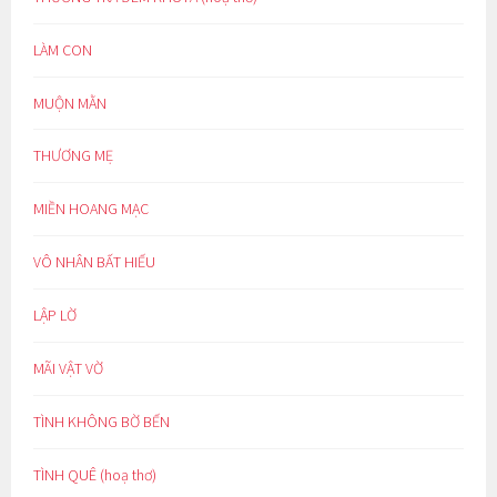
LÀM CON
MUỘN MẰN
THƯƠNG MẸ
MIỀN HOANG MẠC
VÔ NHÂN BẤT HIẾU
LẬP LỜ
MÃI VẬT VỜ
TÌNH KHÔNG BỜ BẾN
TÌNH QUÊ (hoạ thơ)