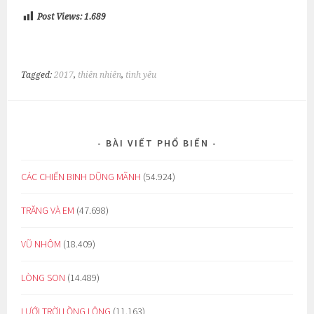
Post Views:
1.689
Tagged:
2017
,
thiên nhiên
,
tình yêu
BÀI VIẾT PHỔ BIẾN
CÁC CHIẾN BINH DŨNG MÃNH
(54.924)
TRĂNG VÀ EM
(47.698)
VŨ NHÔM
(18.409)
LÒNG SON
(14.489)
LƯỚI TRỜI LỒNG LỘNG
(11.163)