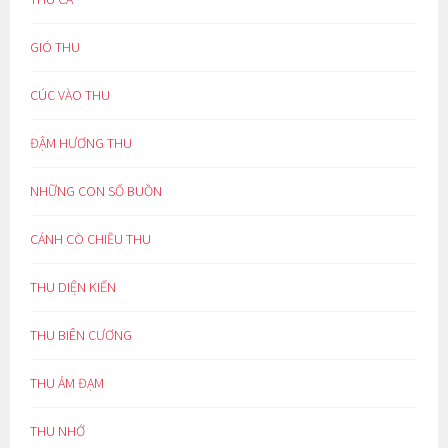
GIÓ THU
CÚC VÀO THU
ĐẬM HƯƠNG THU
NHỮNG CON SỐ BUỒN
CÁNH CÒ CHIỀU THU
THU DIỆN KIẾN
THU BIÊN CƯƠNG
THU ẢM ĐẠM
THU NHỚ