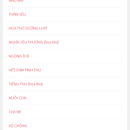
NHỚ MÃI
THẦM YÊU
HOẠ THƠ ĐƯỜNG LUẬT
NGHĨA YÊU THƯƠNG (hoạ thơ)
NGÓNG ĐỢI
HẾT ĐẬM TÌNH THU
TIẾNG THU (hoạ thơ)
NUÔI CON
CHA MẸ
VỢ CHỒNG