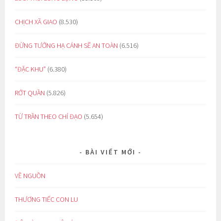
CHỊCH XÃ GIAO
(8.530)
ĐỪNG TƯỞNG HẠ CÁNH SẼ AN TOÀN
(6.516)
“ĐẶC KHU”
(6.380)
RỚT QUẦN
(5.826)
TỪ TRẦN THEO CHỈ ĐẠO
(5.654)
BÀI VIẾT MỚI
VỀ NGUỒN
THƯƠNG TIẾC CON LU