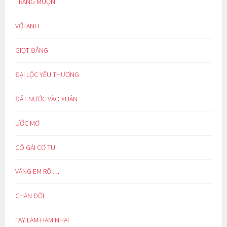
TRĂNG MUỘN
VỚI ANH
GIỌT ĐẮNG
ĐẠI LỘC YÊU THƯƠNG
ĐẤT NƯỚC VÀO XUÂN
ƯỚC MƠ
CÔ GÁI CƠ TU
VẮNG EM RỒI…
CHÁN ĐỜI
TAY LÀM HÀM NHAI