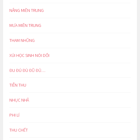
NẮNG MIỀN TRUNG
MƯA MIỀN TRUNG
THAM NHŨNG
XÚI HỌC SINH NÓI DỐI
ĐU ĐÚ ĐÙ ĐŨ ĐỦ…
TIỄN THU
NHỤC NHÃ
PHI LÍ
THU CHẾT