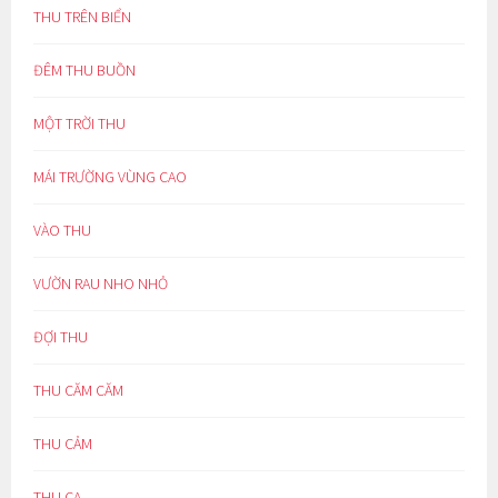
THU TRÊN BIỂN
ĐÊM THU BUỒN
MỘT TRỜI THU
MÁI TRƯỜNG VÙNG CAO
VÀO THU
VƯỜN RAU NHO NHỎ
ĐỢI THU
THU CĂM CĂM
THU CẢM
THU CA