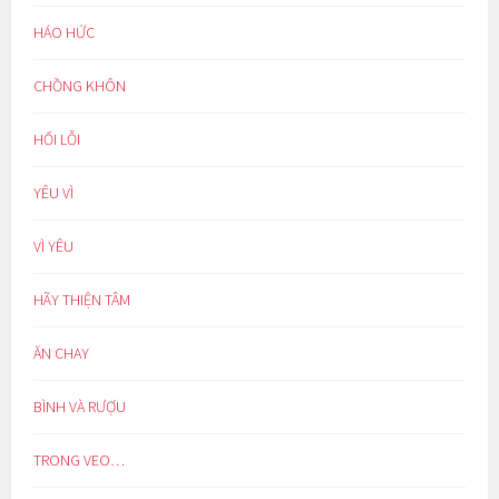
HÁO HỨC
CHỒNG KHÔN
HỐI LỖI
YÊU VÌ
VÌ YÊU
HÃY THIỆN TÂM
ĂN CHAY
BÌNH VÀ RƯỢU
TRONG VEO…