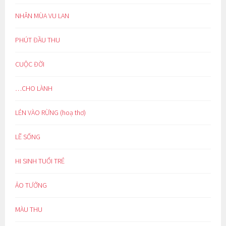
NHÂN MÙA VU LAN
PHÚT ĐẦU THU
CUỘC ĐỜI
…CHO LÀNH
LẺN VÀO RỪNG (hoạ thơ)
LẼ SỐNG
HI SINH TUỔI TRẺ
ẢO TƯỞNG
MÀU THU