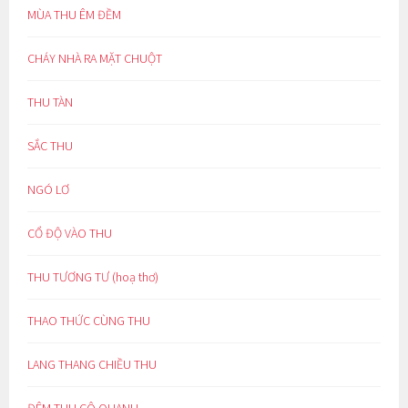
MÙA THU ÊM ĐỀM
CHÁY NHÀ RA MẶT CHUỘT
THU TÀN
SẮC THU
NGÓ LƠ
CỔ ĐỘ VÀO THU
THU TƯƠNG TƯ (hoạ thơ)
THAO THỨC CÙNG THU
LANG THANG CHIỀU THU