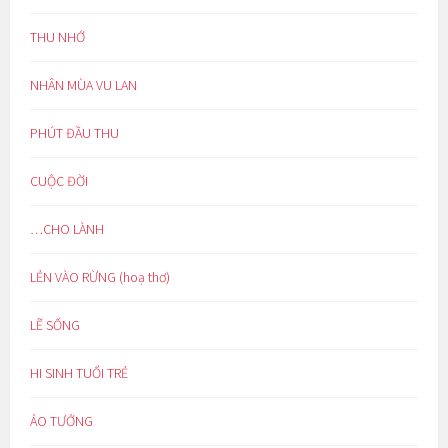
THU NHỚ
NHÂN MÙA VU LAN
PHÚT ĐẦU THU
CUỘC ĐỜI
…CHO LÀNH
LẺN VÀO RỪNG (hoạ thơ)
LẼ SỐNG
HI SINH TUỔI TRẺ
ẢO TƯỞNG