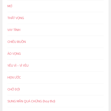
MƠ
THẤT VỌNG
VAY TÌNH
CHIỀU BUỒN
ẢO VỌNG
YÊU VÌ – VÌ YÊU
HẸN ƯỚC
CHỜ ĐỢI
SUNG MÃN QUÁ CHỪNG (hoạ thơ)