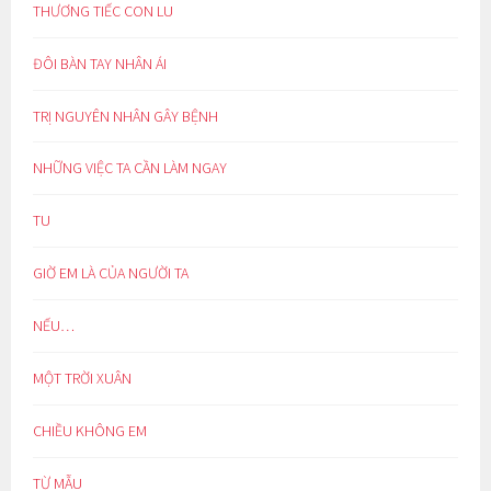
THƯƠNG TIẾC CON LU
ĐÔI BÀN TAY NHÂN ÁI
TRỊ NGUYÊN NHÂN GÂY BỆNH
NHỮNG VIỆC TA CẦN LÀM NGAY
TU
GIỜ EM LÀ CỦA NGƯỜI TA
NẾU…
MỘT TRỜI XUÂN
CHIỀU KHÔNG EM
TỪ MẪU