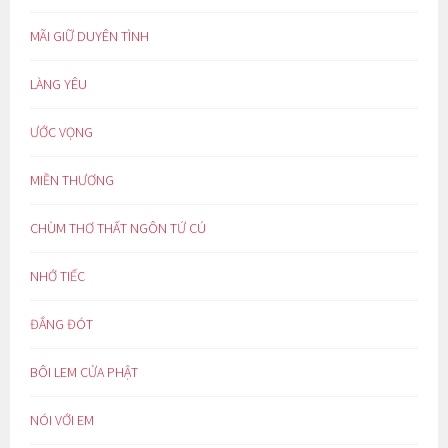
MÃI GIỮ DUYÊN TÌNH
LÀNG YÊU
ƯỚC VỌNG
MIỀN THƯƠNG
CHÙM THƠ THẤT NGÔN TỨ CÚ
NHỚ TIẾC
ĐẮNG ĐÓT
BÔI LEM CỬA PHẬT
NÓI VỚI EM