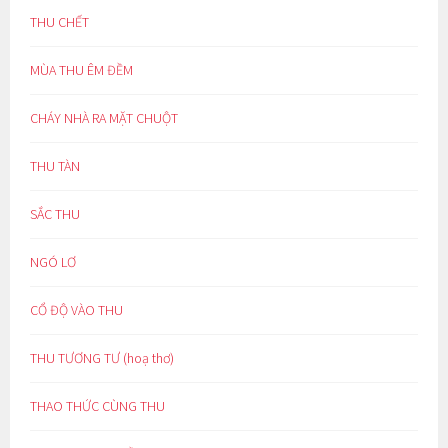
THU CHẾT
MÙA THU ÊM ĐỀM
CHÁY NHÀ RA MẶT CHUỘT
THU TÀN
SẮC THU
NGÓ LƠ
CỔ ĐỘ VÀO THU
THU TƯƠNG TƯ (hoạ thơ)
THAO THỨC CÙNG THU