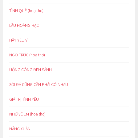
TÌNH QUÊ (hoạ thơ)
LẦU HOÀNG HẠC
HÃY YÊU VÌ
NGÕ TRÚC (hoạ thơ)
UỔNG CÔNG ĐÈN SÁNH
SỎI ĐÁ CŨNG CẦN PHẢI CÓ NHAU
GIÁ TRỊ TÌNH YÊU
NHỚ VỀ EM (hoạ thơ)
NẮNG XUÂN