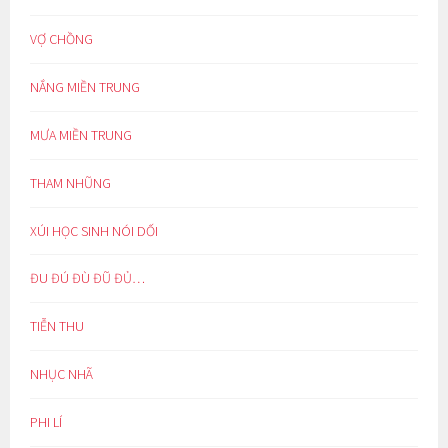
VỢ CHỒNG
NẮNG MIỀN TRUNG
MƯA MIỀN TRUNG
THAM NHŨNG
XÚI HỌC SINH NÓI DỐI
ĐU ĐÚ ĐÙ ĐŨ ĐỦ…
TIỄN THU
NHỤC NHÃ
PHI LÍ