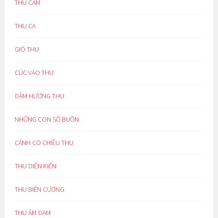
THU CẢM
THU CA
GIÓ THU
CÚC VÀO THU
ĐẬM HƯƠNG THU
NHỮNG CON SỐ BUỒN
CÁNH CÒ CHIỀU THU
THU DIỆN KIẾN
THU BIÊN CƯƠNG
THU ẢM ĐẠM