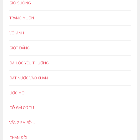
GIÓ SUÔNG
TRĂNG MUỘN
VỚI ANH
GIỌT ĐẮNG
ĐẠI LỘC YÊU THƯƠNG
ĐẤT NƯỚC VÀO XUÂN
ƯỚC MƠ
CÔ GÁI CƠ TU
VẮNG EM RỒI…
CHÁN ĐỜI