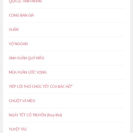
QUÀ LỄ TÌNH NHÂN
CÙNG BẠN GIÀ
XUÂN
VỢ NGOAN
ÁNH XUÂN QUÝ MÃO
MÙA XUÂN ƯỚC VỌNG
TIẾP LỜI THƠ CHÚC TẾT CỦA BÁC HỒ*
CHUỘT VÀ MÈO
NGÀY TẾT CỔ TRUYỀN (hoạ thơ)
TUYỆT TÁC