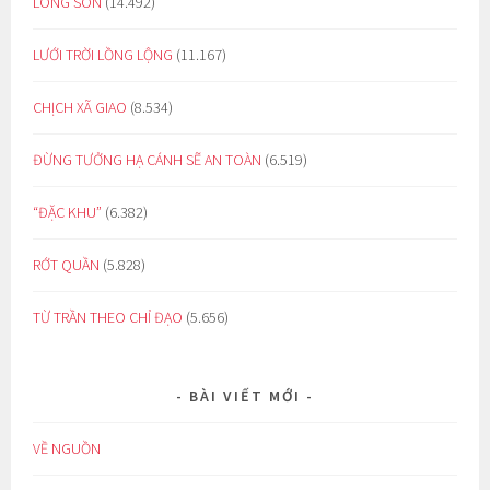
LÒNG SON
(14.492)
LƯỚI TRỜI LỒNG LỘNG
(11.167)
CHỊCH XÃ GIAO
(8.534)
ĐỪNG TƯỞNG HẠ CÁNH SẼ AN TOÀN
(6.519)
“ĐẶC KHU”
(6.382)
RỚT QUẦN
(5.828)
TỪ TRẦN THEO CHỈ ĐẠO
(5.656)
BÀI VIẾT MỚI
VỀ NGUỒN