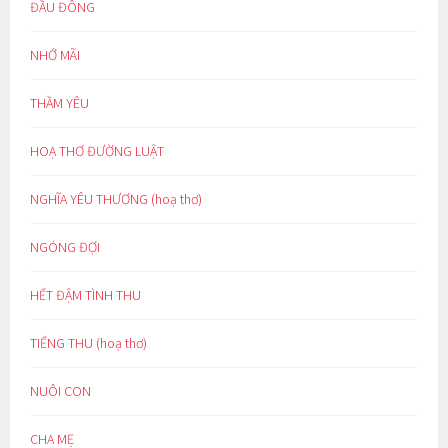
ĐẦU ĐÔNG
NHỚ MÃI
THẦM YÊU
HOẠ THƠ ĐƯỜNG LUẬT
NGHĨA YÊU THƯƠNG (hoạ thơ)
NGÓNG ĐỢI
HẾT ĐẬM TÌNH THU
TIẾNG THU (hoạ thơ)
NUÔI CON
CHA MẸ