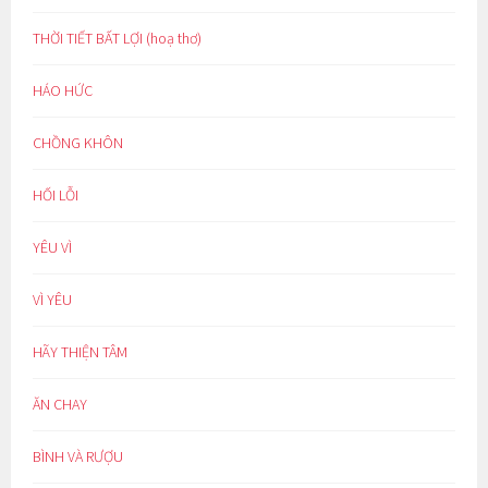
THỜI TIẾT BẤT LỢI (hoạ thơ)
HÁO HỨC
CHỒNG KHÔN
HỐI LỖI
YÊU VÌ
VÌ YÊU
HÃY THIỆN TÂM
ĂN CHAY
BÌNH VÀ RƯỢU