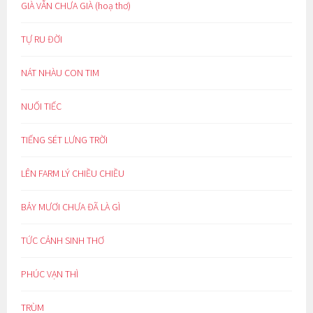
GIÀ VẪN CHƯA GIÀ (hoạ thơ)
TỰ RU ĐỜI
NÁT NHÀU CON TIM
NUỐI TIẾC
TIẾNG SÉT LƯNG TRỜI
LÊN FARM LÝ CHIỀU CHIỀU
BẢY MƯƠI CHƯA ĐÃ LÀ GÌ
TỨC CẢNH SINH THƠ
PHÚC VẠN THÌ
TRÙM