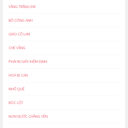
VẦNG TRĂNG EM
BỒ CÔNG ANH
GIẢO CỔ LAM
CHÈ VẰNG
PHẢI IN GIẤY KIỂM ĐỊNH
HOÁ BỊ CAN
NHỚ QUÊ
BÓC LỘT
NON NƯỚC CHẲNG YÊN