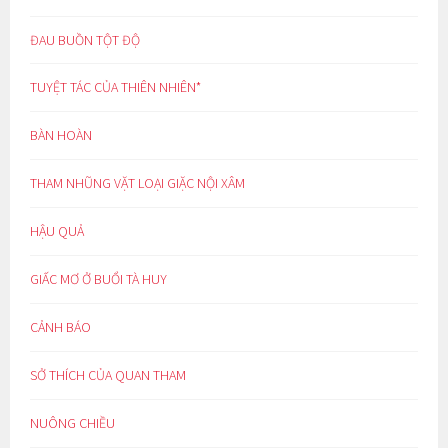
ĐAU BUỒN TỘT ĐỘ
TUYỆT TÁC CỦA THIÊN NHIÊN*
BÀN HOÀN
THAM NHŨNG VẶT LOẠI GIẶC NỘI XÂM
HẬU QUẢ
GIẤC MƠ Ở BUỔI TÀ HUY
CẢNH BÁO
SỞ THÍCH CỦA QUAN THAM
NUÔNG CHIỀU