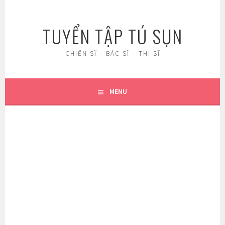
Skip
to
TUYỂN TẬP TÚ SỤN
content
CHIẾN SĨ – BÁC SĨ – THI SĨ
MENU