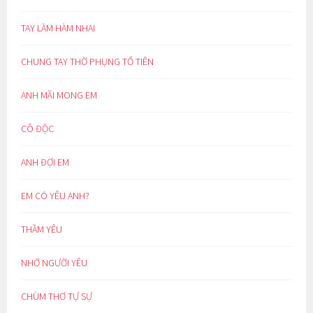
TAY LÀM HÀM NHAI
CHUNG TAY THỜ PHỤNG TỔ TIÊN
ANH MÃI MONG EM
CÔ ĐỘC
ANH ĐỢI EM
EM CÓ YÊU ANH?
THẦM YÊU
NHỚ NGƯỜI YÊU
CHÙM THƠ TỰ SỰ