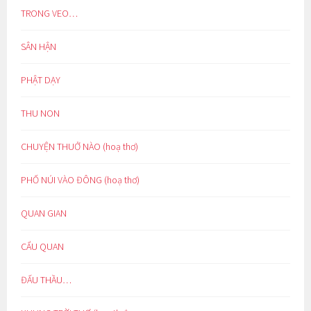
TRONG VEO…
SÂN HẬN
PHẬT DẠY
THU NON
CHUYỆN THUỞ NÀO (hoạ thơ)
PHỐ NÚI VÀO ĐÔNG (hoạ thơ)
QUAN GIAN
CẨU QUAN
ĐẤU THẦU…