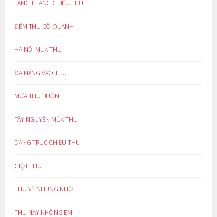
LANG THANG CHIỀU THU
ĐÊM THU CÔ QUẠNH
HÀ NỘI MÙA THU
ĐÀ NẴNG VÀO THU
MƯA THU BUỒN
TÂY NGUYÊN MÙA THU
DÁNG TRÚC CHIỀU THU
GIỌT THU
THU VỀ NHUNG NHỚ
THU NÀY KHÔNG EM