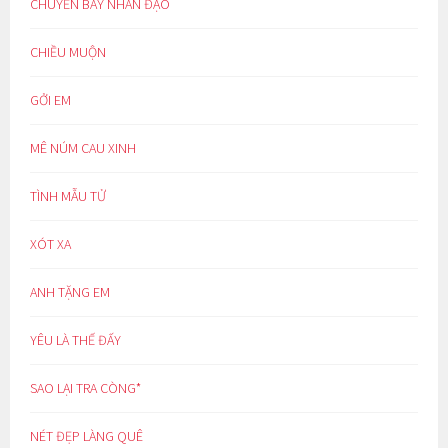
CHUYẾN BAY NHÂN ĐẠO
CHIỀU MUỘN
GỞI EM
MÊ NÚM CAU XINH
TÌNH MẪU TỬ
XÓT XA
ANH TẶNG EM
YÊU LÀ THẾ ĐẤY
SAO LẠI TRA CÒNG*
NÉT ĐẸP LÀNG QUÊ