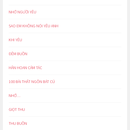
NHỚ NGƯỜI YÊU
SAO EM KHÔNG NÓI YÊU ANH
KHI YÊU
ĐÊM BUỒN
HÂN HOAN CẢM TÁC
100 BÀI THẤT NGÔN BÁT CÚ
NHỚ…
GIỌT THU
THU BUỒN