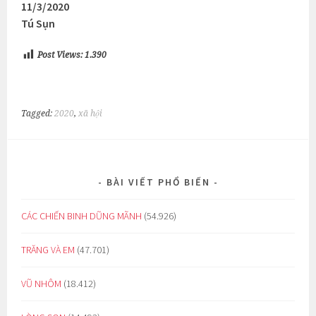
11/3/2020
Tú Sụn
Post Views:
1.390
Tagged:
2020
,
xã hội
BÀI VIẾT PHỔ BIẾN
CÁC CHIẾN BINH DŨNG MÃNH
(54.926)
TRĂNG VÀ EM
(47.701)
VŨ NHÔM
(18.412)