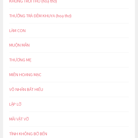
KHUNG TRỜI THƠ (hoạ thơ)
THƯỞNG TRÀ ĐÊM KHUYA (hoạ thơ)
LÀM CON
MUỘN MẰN
THƯƠNG MẸ
MIỀN HOANG MẠC
VÔ NHÂN BẤT HIẾU
LẬP LỜ
MÃI VẬT VỜ
TÌNH KHÔNG BỜ BẾN