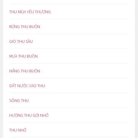
THU MÙA YÊU THƯƠNG
RỪNG THU BUỒN
GIÓ THU SẦU
MƯA THU BUỒN
NẮNG THU BUỒN
ĐẤT NƯỚC VÀO THU
SÔNG THU
HƯƠNG THU GỢI NHỚ
THU NHỚ