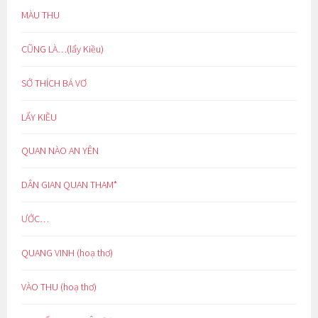
MÀU THU
CŨNG LÀ…(lẩy Kiều)
SỞ THÍCH BÁ VƠ
LẨY KIỀU
QUAN NÀO AN YÊN
DÂN GIAN QUAN THAM*
ƯỚC…
QUANG VINH (hoạ thơ)
VÀO THU (hoạ thơ)