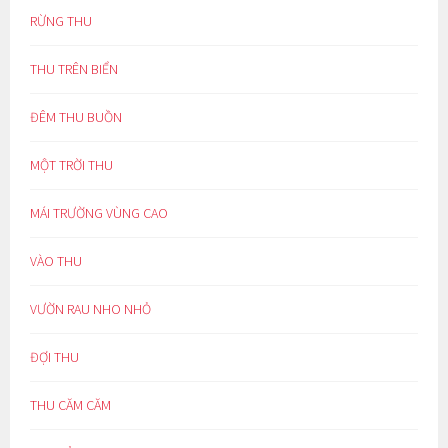
RỪNG THU
THU TRÊN BIỂN
ĐÊM THU BUỒN
MỘT TRỜI THU
MÁI TRƯỜNG VÙNG CAO
VÀO THU
VƯỜN RAU NHO NHỎ
ĐỢI THU
THU CĂM CĂM