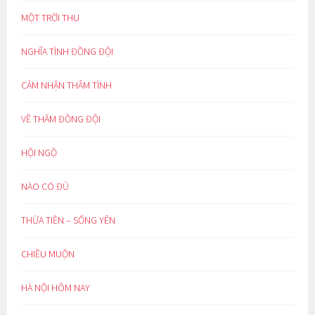
MỘT TRỜI THU
NGHĨA TÌNH ĐỒNG ĐỘI
CẢM NHẬN THÂM TÌNH
VỀ THĂM ĐỒNG ĐỘI
HỘI NGỘ
NÀO CÓ ĐỦ
THỪA TIỀN – SỐNG YÊN
CHIỀU MUỘN
HÀ NỘI HÔM NAY