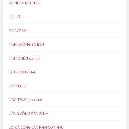
VÔ NHÂN BẤT HIẾU
LẬP LỜ
MÃI VẬT VỜ
TÌNH KHÔNG BỜ BẾN
TÌNH QUÊ (hoạ thơ)
LẦU HOÀNG HẠC
HÃY YÊU VÌ
NGÕ TRÚC (hoạ thơ)
UỔNG CÔNG ĐÈN SÁNH
SỎI ĐÁ CŨNG CẦN PHẢI CÓ NHAU