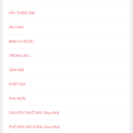
HÃY THIỆN TÂM
ĂN CHAY
BÌNH VÀ RƯỢU
TRONG VEO…
SÂN HẬN
PHẬT DẠY
THU NON
CHUYỆN THUỞ NÀO (hoạ thơ)
PHỐ NÚI VÀO ĐÔNG (hoạ thơ)