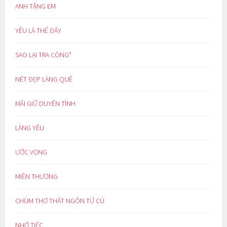
ANH TẶNG EM
YÊU LÀ THẾ ĐẤY
SAO LẠI TRA CÒNG*
NÉT ĐẸP LÀNG QUÊ
MÃI GIỮ DUYÊN TÌNH
LÀNG YÊU
ƯỚC VỌNG
MIỀN THƯƠNG
CHÙM THƠ THẤT NGÔN TỨ CÚ
NHỚ TIẾC