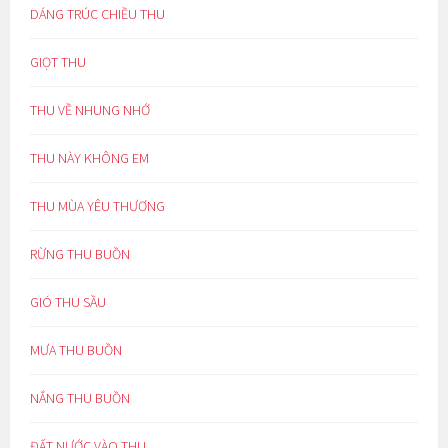
DÁNG TRÚC CHIỀU THU
GIỌT THU
THU VỀ NHUNG NHỚ
THU NÀY KHÔNG EM
THU MÙA YÊU THƯƠNG
RỪNG THU BUỒN
GIÓ THU SẦU
MƯA THU BUỒN
NẮNG THU BUỒN
ĐẤT NƯỚC VÀO THU