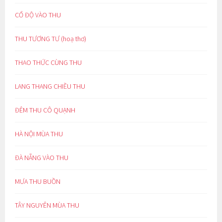
CỔ ĐỘ VÀO THU
THU TƯƠNG TƯ (hoạ thơ)
THAO THỨC CÙNG THU
LANG THANG CHIỀU THU
ĐÊM THU CÔ QUẠNH
HÀ NỘI MÙA THU
ĐÀ NẴNG VÀO THU
MƯA THU BUỒN
TÂY NGUYÊN MÙA THU