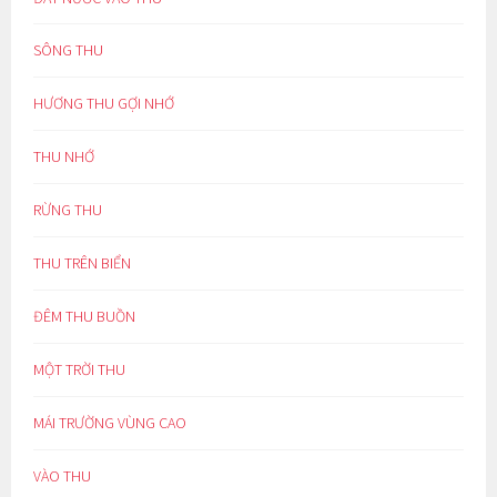
SÔNG THU
HƯƠNG THU GỢI NHỚ
THU NHỚ
RỪNG THU
THU TRÊN BIỂN
ĐÊM THU BUỒN
MỘT TRỜI THU
MÁI TRƯỜNG VÙNG CAO
VÀO THU