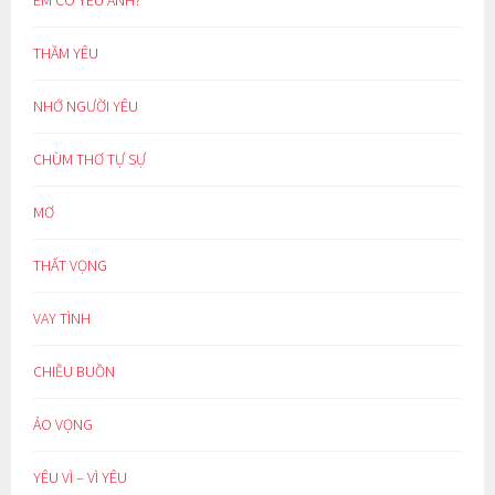
EM CÓ YÊU ANH?
THẦM YÊU
NHỚ NGƯỜI YÊU
CHÙM THƠ TỰ SỰ
MƠ
THẤT VỌNG
VAY TÌNH
CHIỀU BUỒN
ẢO VỌNG
YÊU VÌ – VÌ YÊU