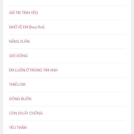
GIÁ TRỊ TÌNH YÊU
NHỚ VỀ EM (hoạ thơ)
NẮNG XUÂN
GIÓ ĐÔNG
EM LUÔN Ở TRONG TIM ANH
THIẾU EM
ĐÔNG BUỒN
CON ĐI LẤY CHỒNG
YÊU THẦM