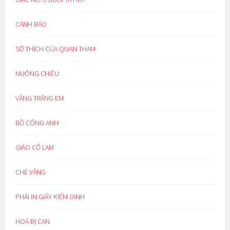
CẢNH BÁO
SỞ THÍCH CỦA QUAN THAM
NUÔNG CHIỀU
VẦNG TRĂNG EM
BỒ CÔNG ANH
GIẢO CỔ LAM
CHÈ VẰNG
PHẢI IN GIẤY KIỂM ĐỊNH
HOÁ BỊ CAN