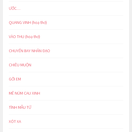
ƯỚC…
QUANG VINH (hoạ thơ)
VÀO THU (hoạ thơ)
CHUYẾN BAY NHÂN ĐẠO
CHIỀU MUỘN
GỞI EM
MÊ NÚM CAU XINH
TÌNH MẪU TỬ
XÓT XA