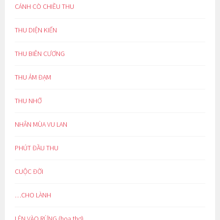
CÁNH CÒ CHIỀU THU
THU DIỆN KIẾN
THU BIÊN CƯƠNG
THU ẢM ĐẠM
THU NHỚ
NHÂN MÙA VU LAN
PHÚT ĐẦU THU
CUỘC ĐỜI
…CHO LÀNH
LẺN VÀO RỪNG (hoạ thơ)