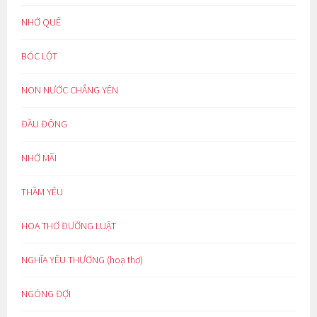
NHỚ QUÊ
BÓC LỘT
NON NƯỚC CHẲNG YÊN
ĐẦU ĐÔNG
NHỚ MÃI
THẦM YÊU
HOẠ THƠ ĐƯỜNG LUẬT
NGHĨA YÊU THƯƠNG (hoạ thơ)
NGÓNG ĐỢI