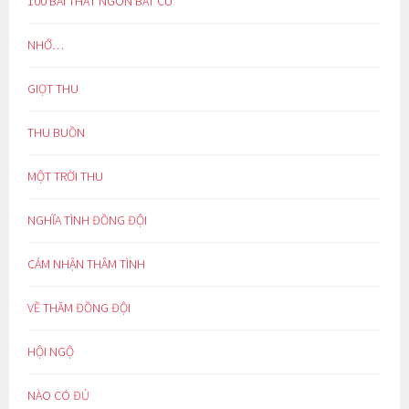
100 BÀI THẤT NGÔN BÁT CÚ
NHỚ…
GIỌT THU
THU BUỒN
MỘT TRỜI THU
NGHĨA TÌNH ĐỒNG ĐỘI
CẢM NHẬN THÂM TÌNH
VỀ THĂM ĐỒNG ĐỘI
HỘI NGỘ
NÀO CÓ ĐỦ