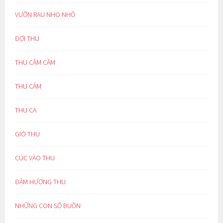
VƯỜN RAU NHO NHỎ
ĐỢI THU
THU CĂM CĂM
THU CẢM
THU CA
GIÓ THU
CÚC VÀO THU
ĐẬM HƯƠNG THU
NHỮNG CON SỐ BUỒN