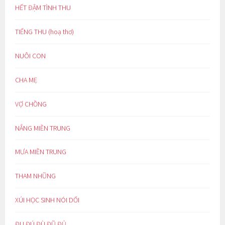
HẾT ĐẬM TÌNH THU
TIẾNG THU (hoạ thơ)
NUÔI CON
CHA MẸ
VỢ CHỒNG
NẮNG MIỀN TRUNG
MƯA MIỀN TRUNG
THAM NHŨNG
XÚI HỌC SINH NÓI DỐI
ĐU ĐÚ ĐÙ ĐŨ ĐỦ…