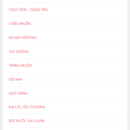
THỪA TIỀN – SỐNG YÊN
CHIỀU MUỘN
HÀ NỘI HÔM NAY
GIÓ SUÔNG
TRĂNG MUỘN
VỚI ANH
GIỌT ĐẮNG
ĐẠI LỘC YÊU THƯƠNG
ĐẤT NƯỚC VÀO XUÂN