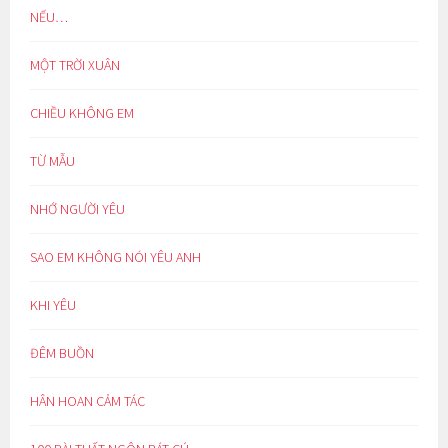
NẾU…
MỘT TRỜI XUÂN
CHIỀU KHÔNG EM
TỪ MẪU
NHỚ NGƯỜI YÊU
SAO EM KHÔNG NÓI YÊU ANH
KHI YÊU
ĐÊM BUỒN
HÂN HOAN CẢM TÁC