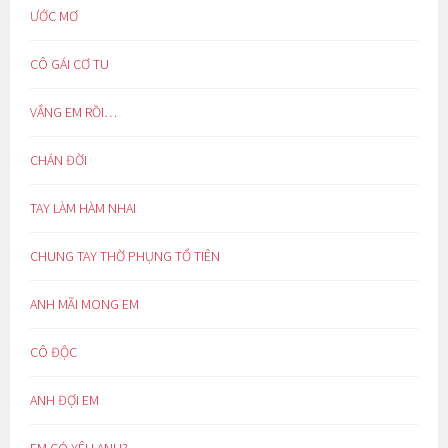
ƯỚC MƠ
CÔ GÁI CƠ TU
VẮNG EM RỒI…
CHÁN ĐỜI
TAY LÀM HÀM NHAI
CHUNG TAY THỜ PHỤNG TỔ TIÊN
ANH MÃI MONG EM
CÔ ĐỘC
ANH ĐỢI EM