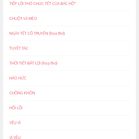
TIẾP LỜI THƠ CHÚC TẾT CỦA BÁC HỒ*
CHUỘT VÀ MÈO
NGÀY TẾT CỔ TRUYỀN (hoạ thơ)
TUYỆT TÁC
THỜI TIẾT BẤT LỢI (hoạ thơ)
HÁO HỨC
CHỒNG KHÔN
HỐI LỖI
YÊU VÌ
VÌ YÊU