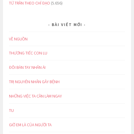
TỪ TRẦN THEO CHỈ ĐẠO
(5.656)
BÀI VIẾT MỚI
VỀ NGUỒN
THƯƠNG TIẾC CON LU
ĐÔI BÀN TAY NHÂN ÁI
TRỊ NGUYÊN NHÂN GÂY BỆNH
NHỮNG VIỆC TA CẦN LÀM NGAY
TU
GIỜ EM LÀ CỦA NGƯỜI TA