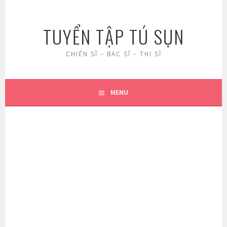
Skip
to
TUYỂN TẬP TÚ SỤN
content
CHIẾN SĨ – BÁC SĨ – THI SĨ
MENU