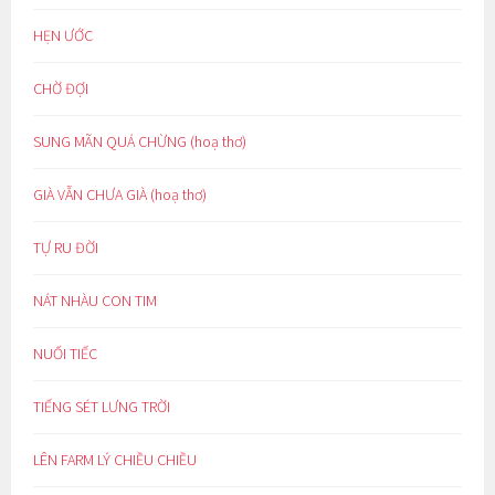
HẸN ƯỚC
CHỜ ĐỢI
SUNG MÃN QUÁ CHỪNG (hoạ thơ)
GIÀ VẪN CHƯA GIÀ (hoạ thơ)
TỰ RU ĐỜI
NÁT NHÀU CON TIM
NUỐI TIẾC
TIẾNG SÉT LƯNG TRỜI
LÊN FARM LÝ CHIỀU CHIỀU