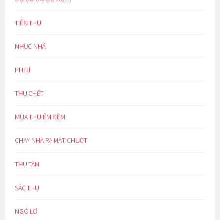
TIỄN THU
NHỤC NHÃ
PHI LÍ
THU CHẾT
MÙA THU ÊM ĐỀM
CHÁY NHÀ RA MẶT CHUỘT
THU TÀN
SẮC THU
NGÓ LƠ