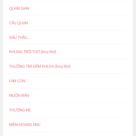
QUAN GIAN
CẨU QUAN
ĐẤU THẦU…
KHUNG TRỜI THƠ (hoạ thơ)
THƯỞNG TRÀ ĐÊM KHUYA (hoạ thơ)
LÀM CON
MUỘN MẰN
THƯƠNG MẸ
MIỀN HOANG MẠC