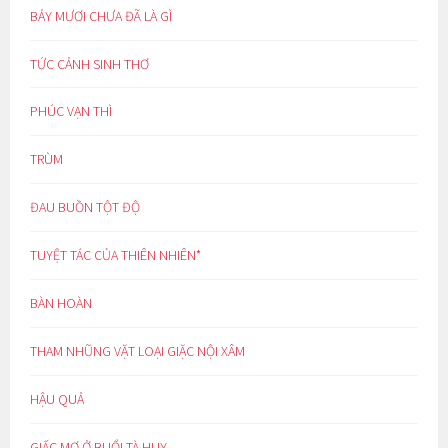
BẢY MƯƠI CHƯA ĐÃ LÀ GÌ
TỨC CẢNH SINH THƠ
PHÚC VẠN THÌ
TRÙM
ĐAU BUỒN TỘT ĐỘ
TUYỆT TÁC CỦA THIÊN NHIÊN*
BÀN HOÀN
THAM NHŨNG VẶT LOẠI GIẶC NỘI XÂM
HẬU QUẢ
GIẤC MƠ Ở BUỔI TÀ HUY