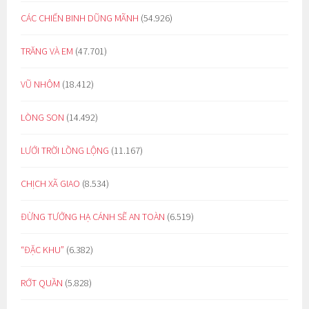
CÁC CHIẾN BINH DŨNG MÃNH
(54.926)
TRĂNG VÀ EM
(47.701)
VŨ NHÔM
(18.412)
LÒNG SON
(14.492)
LƯỚI TRỜI LỒNG LỘNG
(11.167)
CHỊCH XÃ GIAO
(8.534)
ĐỪNG TƯỞNG HẠ CÁNH SẼ AN TOÀN
(6.519)
“ĐẶC KHU”
(6.382)
RỚT QUẦN
(5.828)