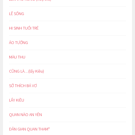
LẼ SỐNG
HI SINH TUỔI TRẺ
ẢO TƯỞNG
MÀU THU
CŨNG LÀ…(lẩy Kiều)
SỞ THÍCH BÁ VƠ
LẨY KIỀU
QUAN NÀO AN YÊN
DÂN GIAN QUAN THAM*