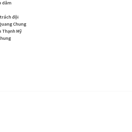
ếp dâm
trách đội
 Quang Chung
n Thạnh Mỹ
 khung