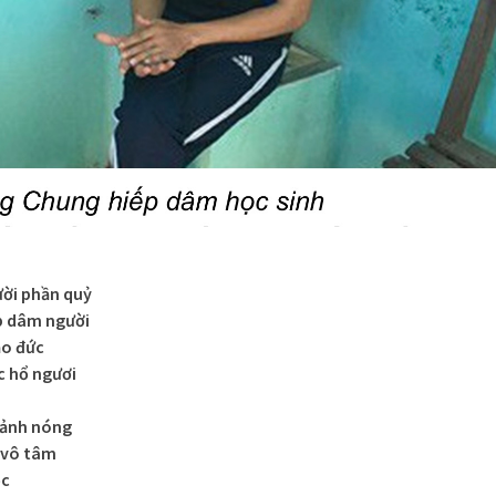
ười phần quỷ
ếp dâm người
ạo đức
c hổ ngươi
cảnh nóng
 vô tâm
ọc