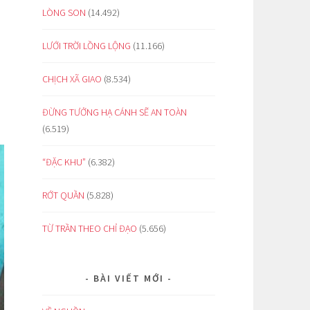
LÒNG SON
(14.492)
LƯỚI TRỜI LỒNG LỘNG
(11.166)
CHỊCH XÃ GIAO
(8.534)
ĐỪNG TƯỞNG HẠ CÁNH SẼ AN TOÀN
(6.519)
“ĐẶC KHU”
(6.382)
RỚT QUẦN
(5.828)
TỪ TRẦN THEO CHỈ ĐẠO
(5.656)
BÀI VIẾT MỚI