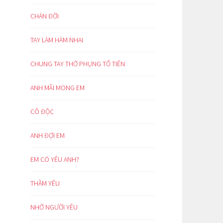
CHÁN ĐỜI
TAY LÀM HÀM NHAI
CHUNG TAY THỜ PHỤNG TỔ TIÊN
ANH MÃI MONG EM
CÔ ĐỘC
ANH ĐỢI EM
EM CÓ YÊU ANH?
THẦM YÊU
NHỚ NGƯỜI YÊU