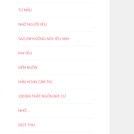
TỪ MẪU
NHỚ NGƯỜI YÊU
SAO EM KHÔNG NÓI YÊU ANH
KHI YÊU
ĐÊM BUỒN
HÂN HOAN CẢM TÁC
100 BÀI THẤT NGÔN BÁT CÚ
NHỚ…
GIỌT THU