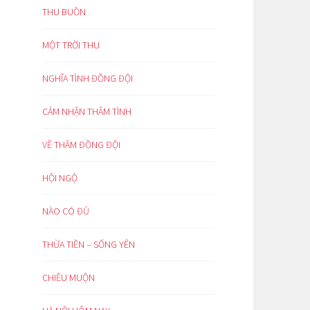
THU BUỒN
MỘT TRỜI THU
NGHĨA TÌNH ĐỒNG ĐỘI
CẢM NHẬN THÂM TÌNH
VỀ THĂM ĐỒNG ĐỘI
HỘI NGỘ
NÀO CÓ ĐỦ
THỪA TIỀN – SỐNG YÊN
CHIỀU MUỘN