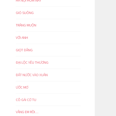
HÀ NỘI HÔM NAY
GIÓ SUÔNG
TRĂNG MUỘN
VỚI ANH
GIỌT ĐẮNG
ĐẠI LỘC YÊU THƯƠNG
ĐẤT NƯỚC VÀO XUÂN
ƯỚC MƠ
CÔ GÁI CƠ TU
VẮNG EM RỒI…