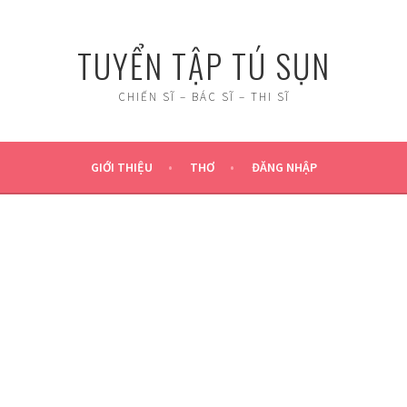
TUYỂN TẬP TÚ SỤN
CHIẾN SĨ – BÁC SĨ – THI SĨ
GIỚI THIỆU
THƠ
ĐĂNG NHẬP