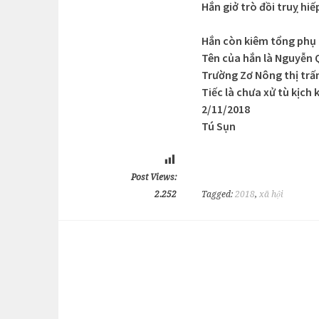
Hắn giở trò đồi truỵ hi
Hắn còn kiêm tổng phụ 
Tên của hắn là Nguyễn
Trường Zơ Nông thị trấ
Tiếc là chưa xử tù kịch
2/11/2018
Tú Sụn
Post Views:
2.252
Tagged:
2018
,
xã hội