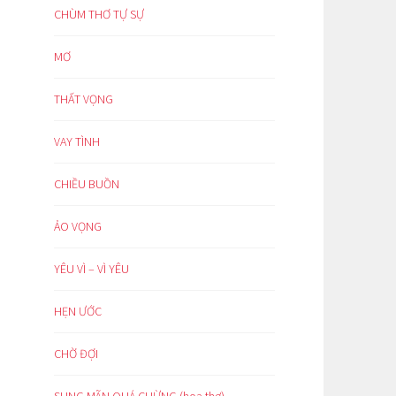
CHÙM THƠ TỰ SỰ
MƠ
THẤT VỌNG
VAY TÌNH
CHIỀU BUỒN
ẢO VỌNG
YÊU VÌ – VÌ YÊU
HẸN ƯỚC
CHỜ ĐỢI
SUNG MÃN QUÁ CHỪNG (hoạ thơ)