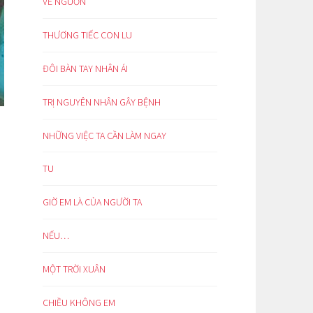
VỀ NGUỒN
THƯƠNG TIẾC CON LU
ĐÔI BÀN TAY NHÂN ÁI
TRỊ NGUYÊN NHÂN GÂY BỆNH
NHỮNG VIỆC TA CẦN LÀM NGAY
TU
GIỜ EM LÀ CỦA NGƯỜI TA
NẾU…
MỘT TRỜI XUÂN
CHIỀU KHÔNG EM