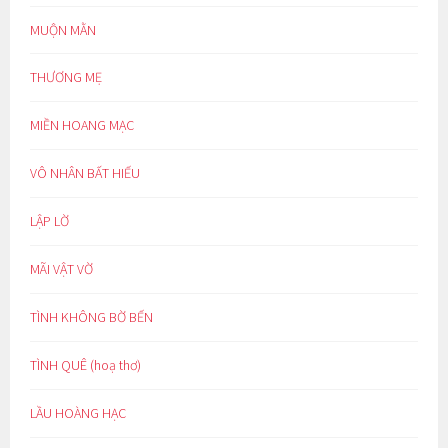
MUỘN MẰN
THƯƠNG MẸ
MIỀN HOANG MẠC
VÔ NHÂN BẤT HIẾU
LẬP LỜ
MÃI VẬT VỜ
TÌNH KHÔNG BỜ BẾN
TÌNH QUÊ (hoạ thơ)
LẦU HOÀNG HẠC