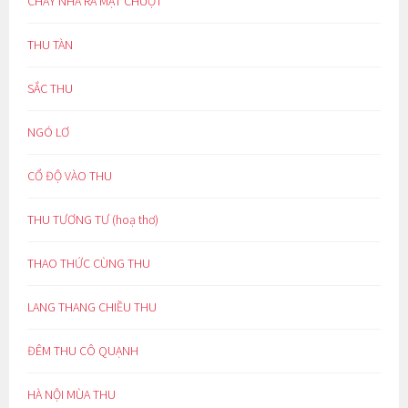
CHÁY NHÀ RA MẶT CHUỘT
THU TÀN
SẮC THU
NGÓ LƠ
CỔ ĐỘ VÀO THU
THU TƯƠNG TƯ (hoạ thơ)
THAO THỨC CÙNG THU
LANG THANG CHIỀU THU
ĐÊM THU CÔ QUẠNH
HÀ NỘI MÙA THU