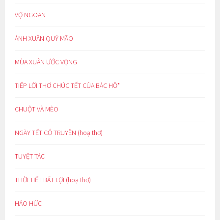
VỢ NGOAN
ÁNH XUÂN QUÝ MÃO
MÙA XUÂN ƯỚC VỌNG
TIẾP LỜI THƠ CHÚC TẾT CỦA BÁC HỒ*
CHUỘT VÀ MÈO
NGÀY TẾT CỔ TRUYỀN (hoạ thơ)
TUYỆT TÁC
THỜI TIẾT BẤT LỢI (hoạ thơ)
HÁO HỨC