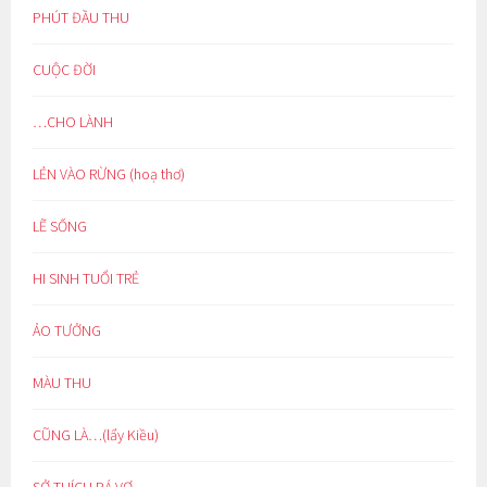
PHÚT ĐẦU THU
CUỘC ĐỜI
…CHO LÀNH
LẺN VÀO RỪNG (hoạ thơ)
LẼ SỐNG
HI SINH TUỔI TRẺ
ẢO TƯỞNG
MÀU THU
CŨNG LÀ…(lẩy Kiều)
SỞ THÍCH BÁ VƠ