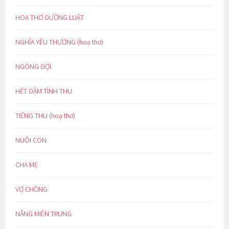
HOẠ THƠ ĐƯỜNG LUẬT
NGHĨA YÊU THƯƠNG (hoạ thơ)
NGÓNG ĐỢI
HẾT ĐẬM TÌNH THU
TIẾNG THU (hoạ thơ)
NUÔI CON
CHA MẸ
VỢ CHỒNG
NẮNG MIỀN TRUNG