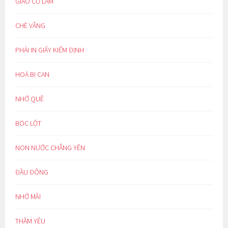
GIẢO CỔ LAM
CHÈ VẰNG
PHẢI IN GIẤY KIỂM ĐỊNH
HOÁ BỊ CAN
NHỚ QUÊ
BÓC LỘT
NON NƯỚC CHẲNG YÊN
ĐẦU ĐÔNG
NHỚ MÃI
THẦM YÊU