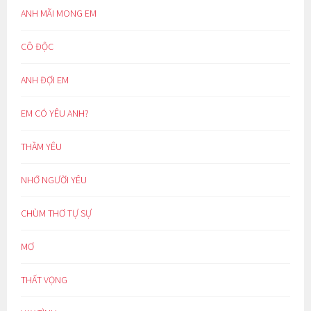
ANH MÃI MONG EM
CÔ ĐỘC
ANH ĐỢI EM
EM CÓ YÊU ANH?
THẦM YÊU
NHỚ NGƯỜI YÊU
CHÙM THƠ TỰ SỰ
MƠ
THẤT VỌNG