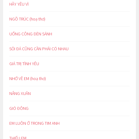
HÃY YÊU VÌ
NGÕ TRÚC (hoạ thơ)
UỔNG CÔNG ĐÈN SÁNH
SỎI ĐÁ CŨNG CẦN PHẢI CÓ NHAU
GIÁ TRỊ TÌNH YÊU
NHỚ VỀ EM (hoạ thơ)
NẮNG XUÂN
GIÓ ĐÔNG
EM LUÔN Ở TRONG TIM ANH
THIẾU EM