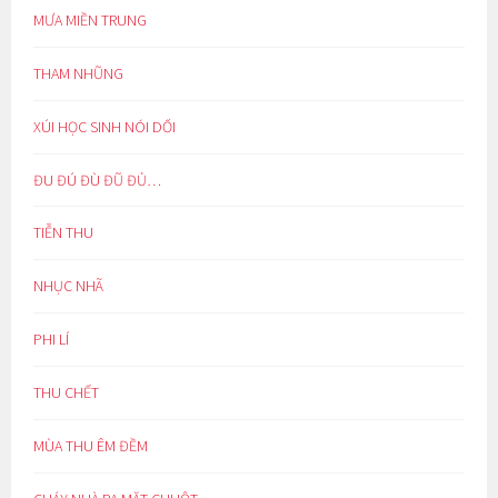
MƯA MIỀN TRUNG
THAM NHŨNG
XÚI HỌC SINH NÓI DỐI
ĐU ĐÚ ĐÙ ĐŨ ĐỦ…
TIỄN THU
NHỤC NHÃ
PHI LÍ
THU CHẾT
MÙA THU ÊM ĐỀM