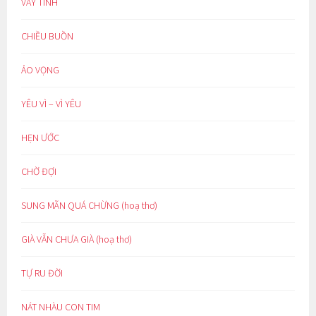
VAY TÌNH
CHIỀU BUỒN
ẢO VỌNG
YÊU VÌ – VÌ YÊU
HẸN ƯỚC
CHỜ ĐỢI
SUNG MÃN QUÁ CHỪNG (hoạ thơ)
GIÀ VẪN CHƯA GIÀ (hoạ thơ)
TỰ RU ĐỜI
NÁT NHÀU CON TIM