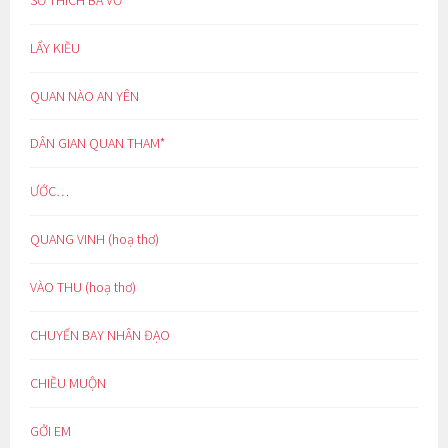
LẨY KIỀU
QUAN NÀO AN YÊN
DÂN GIAN QUAN THAM*
ƯỚC…
QUANG VINH (hoạ thơ)
VÀO THU (hoạ thơ)
CHUYẾN BAY NHÂN ĐẠO
CHIỀU MUỘN
GỞI EM