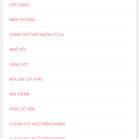
ƯỚC VỌNG
MIỀN THƯƠNG
CHÙM THƠ THẤT NGÔN TỨ CÚ
NHỚ TIẾC
ĐẮNG ĐÓT
BÔI LEM CỬA PHẬT
NÓI VỚI EM
PHÚC TỔ TIÊN
CA DAO TỤC NGỮ HIỆN ĐẠI (tt4)
CA DAO TỤC NGỮ HIỆN ĐẠI (tt3)