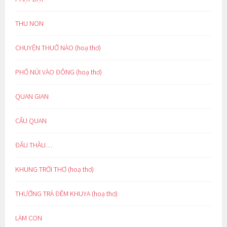
THU NON
CHUYỆN THUỞ NÀO (hoạ thơ)
PHỐ NÚI VÀO ĐÔNG (hoạ thơ)
QUAN GIAN
CẨU QUAN
ĐẤU THẦU…
KHUNG TRỜI THƠ (hoạ thơ)
THƯỞNG TRÀ ĐÊM KHUYA (hoạ thơ)
LÀM CON