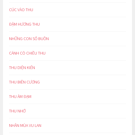
CÚC VÀO THU
ĐẬM HƯƠNG THU
NHỮNG CON SỐ BUỒN
CÁNH CÒ CHIỀU THU
THU DIỆN KIẾN
THU BIÊN CƯƠNG
THU ẢM ĐẠM
THU NHỚ
NHÂN MÙA VU LAN