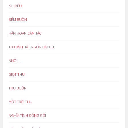
KHI YÊU
ĐÊM BUỒN
HÂN HOAN CẢM TÁC
100 BÀI THẤT NGÔN BÁT CÚ
NHỚ…
GIỌT THU
THU BUỒN
MỘT TRỜI THU
NGHĨA TÌNH ĐỒNG ĐỘI