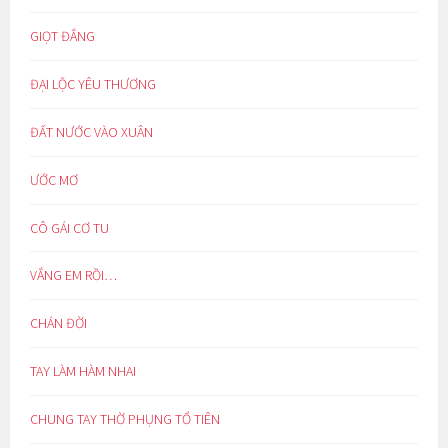
GIỌT ĐẮNG
ĐẠI LỘC YÊU THƯƠNG
ĐẤT NƯỚC VÀO XUÂN
ƯỚC MƠ
CÔ GÁI CƠ TU
VẮNG EM RỒI…
CHÁN ĐỜI
TAY LÀM HÀM NHAI
CHUNG TAY THỜ PHỤNG TỔ TIÊN