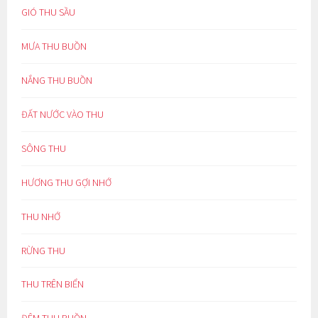
GIÓ THU SẦU
MƯA THU BUỒN
NẮNG THU BUỒN
ĐẤT NƯỚC VÀO THU
SÔNG THU
HƯƠNG THU GỢI NHỚ
THU NHỚ
RỪNG THU
THU TRÊN BIỂN