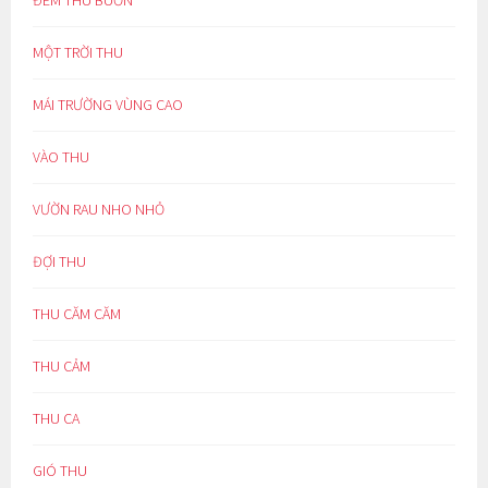
ĐÊM THU BUỒN
MỘT TRỜI THU
MÁI TRƯỜNG VÙNG CAO
VÀO THU
VƯỜN RAU NHO NHỎ
ĐỢI THU
THU CĂM CĂM
THU CẢM
THU CA
GIÓ THU