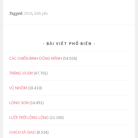
Tagged:
2016
,
tình yêu
BÀI VIẾT PHỔ BIẾN
CÁC CHIẾN BINH DŨNG MÃNH
(54.926)
TRĂNG VÀ EM
(47.701)
VŨ NHÔM
(18.410)
LÒNG SON
(14.491)
LƯỚI TRỜI LỒNG LỘNG
(11.165)
CHỊCH XÃ GIAO
(8.534)