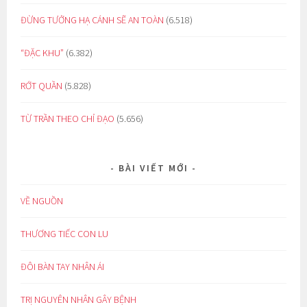
ĐỪNG TƯỞNG HẠ CÁNH SẼ AN TOÀN
(6.518)
“ĐẶC KHU”
(6.382)
RỚT QUẦN
(5.828)
TỪ TRẦN THEO CHỈ ĐẠO
(5.656)
BÀI VIẾT MỚI
VỀ NGUỒN
THƯƠNG TIẾC CON LU
ĐÔI BÀN TAY NHÂN ÁI
TRỊ NGUYÊN NHÂN GÂY BỆNH