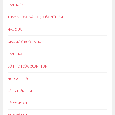
BÀN HOÀN
THAM NHŨNG VẶT LOẠI GIẶC NỘI XÂM
HẬU QUẢ
GIẤC MƠ Ở BUỔI TÀ HUY
CẢNH BÁO
SỞ THÍCH CỦA QUAN THAM
NUÔNG CHIỀU
VẦNG TRĂNG EM
BỒ CÔNG ANH