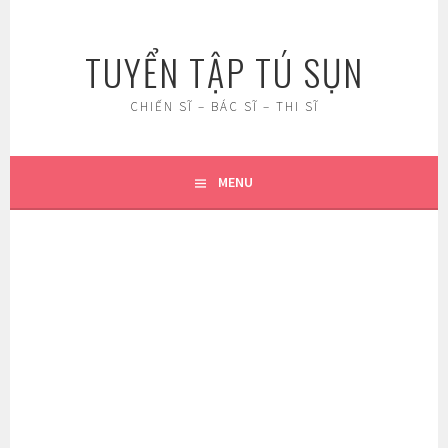
Skip
to
TUYỂN TẬP TÚ SỤN
content
CHIẾN SĨ – BÁC SĨ – THI SĨ
MENU