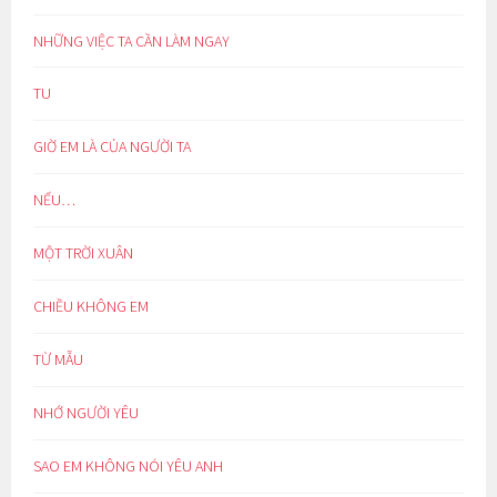
NHỮNG VIỆC TA CẦN LÀM NGAY
TU
GIỜ EM LÀ CỦA NGƯỜI TA
NẾU…
MỘT TRỜI XUÂN
CHIỀU KHÔNG EM
TỪ MẪU
NHỚ NGƯỜI YÊU
SAO EM KHÔNG NÓI YÊU ANH