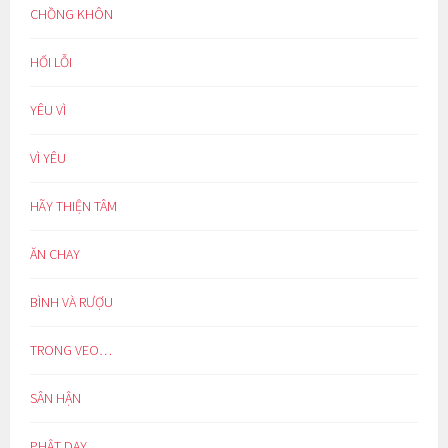
CHỒNG KHÔN
HỐI LỖI
YÊU VÌ
VÌ YÊU
HÃY THIỆN TÂM
ĂN CHAY
BÌNH VÀ RƯỢU
TRONG VEO…
SÂN HẬN
PHẬT DẠY