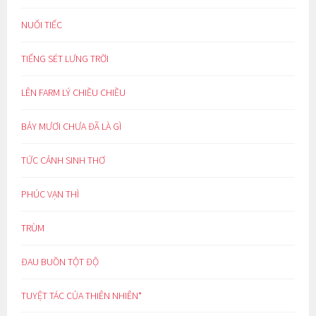
NUỐI TIẾC
TIẾNG SÉT LƯNG TRỜI
LÊN FARM LÝ CHIỀU CHIỀU
BẢY MƯƠI CHƯA ĐÃ LÀ GÌ
TỨC CẢNH SINH THƠ
PHÚC VẠN THÌ
TRÙM
ĐAU BUỒN TỘT ĐỘ
TUYỆT TÁC CỦA THIÊN NHIÊN*