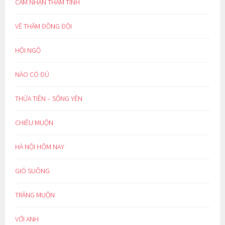
CẢM NHẬN THÂM TÌNH
VỀ THĂM ĐỒNG ĐỘI
HỘI NGỘ
NÀO CÓ ĐỦ
THỪA TIỀN – SỐNG YÊN
CHIỀU MUỘN
HÀ NỘI HÔM NAY
GIÓ SUÔNG
TRĂNG MUỘN
VỚI ANH