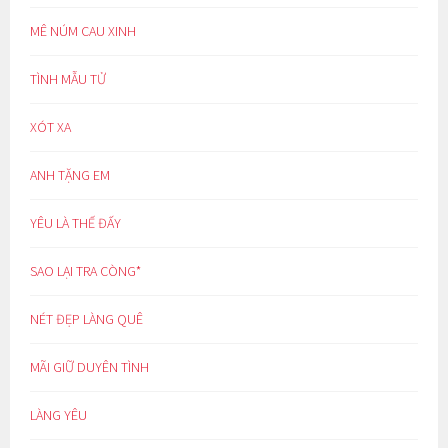
MÊ NÚM CAU XINH
TÌNH MẪU TỬ
XÓT XA
ANH TẶNG EM
YÊU LÀ THẾ ĐẤY
SAO LẠI TRA CÒNG*
NÉT ĐẸP LÀNG QUÊ
MÃI GIỮ DUYÊN TÌNH
LÀNG YÊU