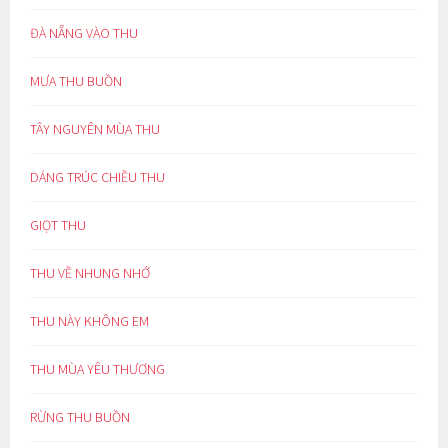
ĐÀ NẴNG VÀO THU
MƯA THU BUỒN
TÂY NGUYÊN MÙA THU
DÁNG TRÚC CHIỀU THU
GIỌT THU
THU VỀ NHUNG NHỚ
THU NÀY KHÔNG EM
THU MÙA YÊU THƯƠNG
RỪNG THU BUỒN