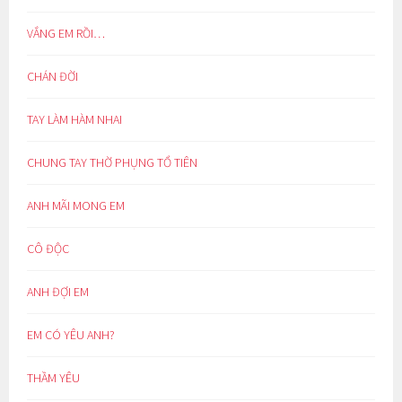
VẮNG EM RỒI…
CHÁN ĐỜI
TAY LÀM HÀM NHAI
CHUNG TAY THỜ PHỤNG TỔ TIÊN
ANH MÃI MONG EM
CÔ ĐỘC
ANH ĐỢI EM
EM CÓ YÊU ANH?
THẦM YÊU