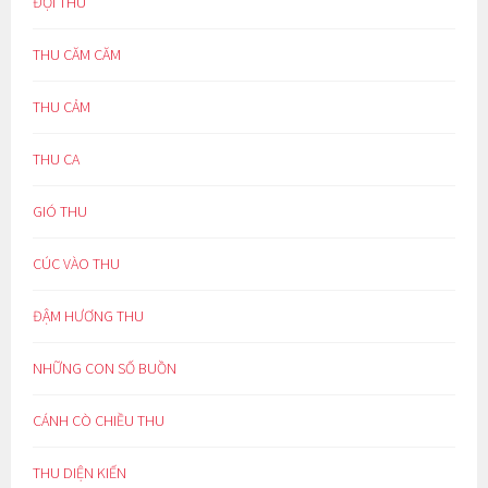
ĐỢI THU
THU CĂM CĂM
THU CẢM
THU CA
GIÓ THU
CÚC VÀO THU
ĐẬM HƯƠNG THU
NHỮNG CON SỐ BUỒN
CÁNH CÒ CHIỀU THU
THU DIỆN KIẾN