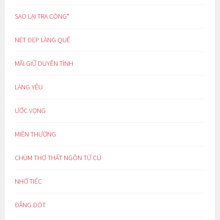
SAO LẠI TRA CÒNG*
NÉT ĐẸP LÀNG QUÊ
MÃI GIỮ DUYÊN TÌNH
LÀNG YÊU
ƯỚC VỌNG
MIỀN THƯƠNG
CHÙM THƠ THẤT NGÔN TỨ CÚ
NHỚ TIẾC
ĐẮNG ĐÓT