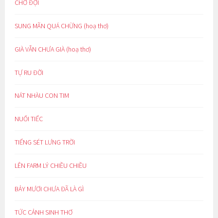
CHỜ ĐỢI
SUNG MÃN QUÁ CHỪNG (hoạ thơ)
GIÀ VẪN CHƯA GIÀ (hoạ thơ)
TỰ RU ĐỜI
NÁT NHÀU CON TIM
NUỐI TIẾC
TIẾNG SÉT LƯNG TRỜI
LÊN FARM LÝ CHIỀU CHIỀU
BẢY MƯƠI CHƯA ĐÃ LÀ GÌ
TỨC CẢNH SINH THƠ