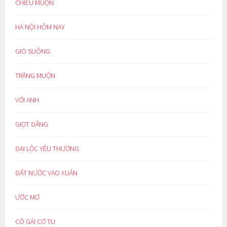
CHIỀU MUỘN
HÀ NỘI HÔM NAY
GIÓ SUÔNG
TRĂNG MUỘN
VỚI ANH
GIỌT ĐẮNG
ĐẠI LỘC YÊU THƯƠNG
ĐẤT NƯỚC VÀO XUÂN
ƯỚC MƠ
CÔ GÁI CƠ TU