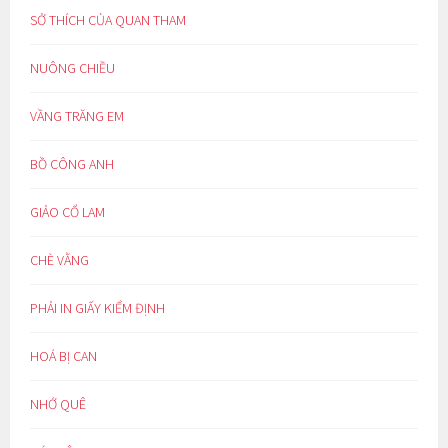
SỞ THÍCH CỦA QUAN THAM
NUÔNG CHIỀU
VẦNG TRĂNG EM
BỒ CÔNG ANH
GIẢO CỔ LAM
CHÈ VẰNG
PHẢI IN GIẤY KIỂM ĐỊNH
HOÁ BỊ CAN
NHỚ QUÊ