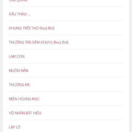
ĐẤU THẦU…
KHUNG TRỜI THƠ (hoạ thơ)
THƯỞNG TRÀ ĐÊM KHUYA (hoạ thơ)
LÀM CON
MUỘN MẰN
THƯƠNG MẸ
MIỀN HOANG MẠC
VÔ NHÂN BẤT HIẾU
LẬP LỜ