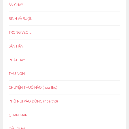
ĂN CHAY
BÌNH VÀ RƯỢU
TRONG VEO…
SÂN HẬN
PHẬT DẠY
THU NON
CHUYỆN THUỞ NÀO (hoạ thơ)
PHỐ NÚI VÀO ĐÔNG (hoạ thơ)
QUAN GIAN
CẨU QUAN