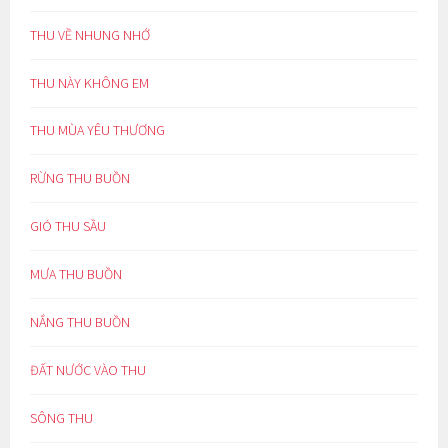
THU VỀ NHUNG NHỚ
THU NÀY KHÔNG EM
THU MÙA YÊU THƯƠNG
RỪNG THU BUỒN
GIÓ THU SẦU
MƯA THU BUỒN
NẮNG THU BUỒN
ĐẤT NƯỚC VÀO THU
SÔNG THU