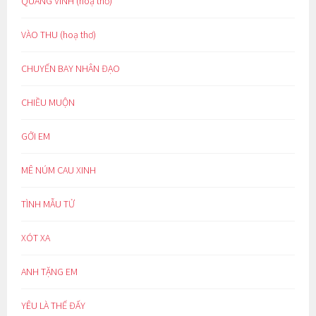
QUANG VINH (hoạ thơ)
VÀO THU (hoạ thơ)
CHUYẾN BAY NHÂN ĐẠO
CHIỀU MUỘN
GỞI EM
MÊ NÚM CAU XINH
TÌNH MẪU TỬ
XÓT XA
ANH TẶNG EM
YÊU LÀ THẾ ĐẤY