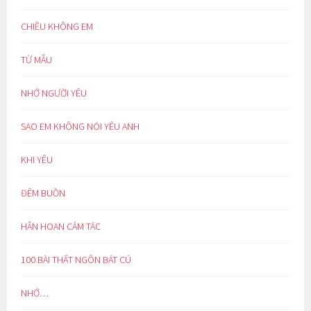
CHIỀU KHÔNG EM
TỪ MẪU
NHỚ NGƯỜI YÊU
SAO EM KHÔNG NÓI YÊU ANH
KHI YÊU
ĐÊM BUỒN
HÂN HOAN CẢM TÁC
100 BÀI THẤT NGÔN BÁT CÚ
NHỚ…