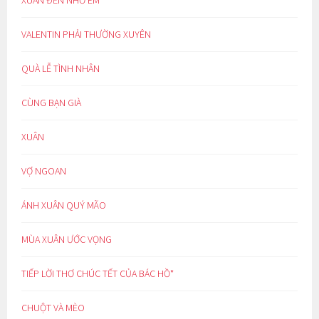
XUÂN ĐẾN NHỚ EM
VALENTIN PHẢI THƯỜNG XUYÊN
QUÀ LỄ TÌNH NHÂN
CÙNG BẠN GIÀ
XUÂN
VỢ NGOAN
ÁNH XUÂN QUÝ MÃO
MÙA XUÂN ƯỚC VỌNG
TIẾP LỜI THƠ CHÚC TẾT CỦA BÁC HỒ*
CHUỘT VÀ MÈO