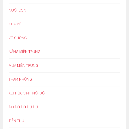
NUÔI CON
CHA MẸ
VỢ CHỒNG
NẮNG MIỀN TRUNG
MƯA MIỀN TRUNG
THAM NHŨNG
XÚI HỌC SINH NÓI DỐI
ĐU ĐÚ ĐÙ ĐŨ ĐỦ…
TIỄN THU