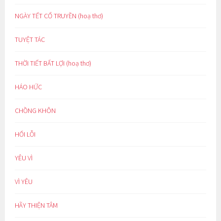
NGÀY TẾT CỔ TRUYỀN (hoạ thơ)
TUYỆT TÁC
THỜI TIẾT BẤT LỢI (hoạ thơ)
HÁO HỨC
CHỒNG KHÔN
HỐI LỖI
YÊU VÌ
VÌ YÊU
HÃY THIỆN TÂM