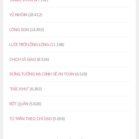
VŨ NHÔM
(18.412)
LÒNG SON
(14.492)
LƯỚI TRỜI LỒNG LỘNG
(11.168)
CHỊCH XÃ GIAO
(8.534)
ĐỪNG TƯỞNG HẠ CÁNH SẼ AN TOÀN
(6.520)
“ĐẶC KHU”
(6.383)
RỚT QUẦN
(5.828)
TỪ TRẦN THEO CHỈ ĐẠO
(5.656)