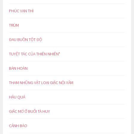
PHÚC VẠN THÌ
TRÙM
ĐAU BUỒN TỘT ĐỘ
TUYỆT TÁC CỦA THIÊN NHIÊN*
BÀN HOÀN
THAM NHŨNG VẶT LOẠI GIẶC NỘI XÂM
HẬU QUẢ
GIẤC MƠ Ở BUỔI TÀ HUY
CẢNH BÁO