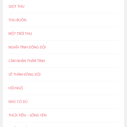
GIỌT THU
THU BUỒN
MỘT TRỜI THU
NGHĨA TÌNH ĐỒNG ĐỘI
CẢM NHẬN THÂM TÌNH
VỀ THĂM ĐỒNG ĐỘI
HỘI NGỘ
NÀO CÓ ĐỦ
THỪA TIỀN – SỐNG YÊN