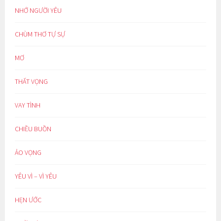
NHỚ NGƯỜI YÊU
CHÙM THƠ TỰ SỰ
MƠ
THẤT VỌNG
VAY TÌNH
CHIỀU BUỒN
ẢO VỌNG
YÊU VÌ – VÌ YÊU
HẸN ƯỚC