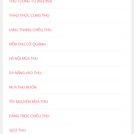
THU TƯƠNG TƯ (hoạ thơ)
THAO THỨC CÙNG THU
LANG THANG CHIỀU THU
ĐÊM THU CÔ QUẠNH
HÀ NỘI MÙA THU
ĐÀ NẴNG VÀO THU
MƯA THU BUỒN
TÂY NGUYÊN MÙA THU
DÁNG TRÚC CHIỀU THU
GIỌT THU