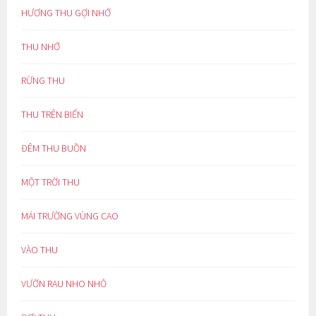
HƯƠNG THU GỢI NHỚ
THU NHỚ
RỪNG THU
THU TRÊN BIỂN
ĐÊM THU BUỒN
MỘT TRỜI THU
MÁI TRƯỜNG VÙNG CAO
VÀO THU
VƯỜN RAU NHO NHỎ