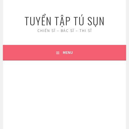
Skip
to
TUYỂN TẬP TÚ SỤN
content
CHIẾN SĨ – BÁC SĨ – THI SĨ
MENU