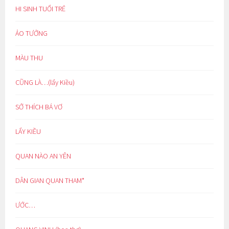
HI SINH TUỔI TRẺ
ẢO TƯỞNG
MÀU THU
CŨNG LÀ…(lẩy Kiều)
SỞ THÍCH BÁ VƠ
LẨY KIỀU
QUAN NÀO AN YÊN
DÂN GIAN QUAN THAM*
ƯỚC…