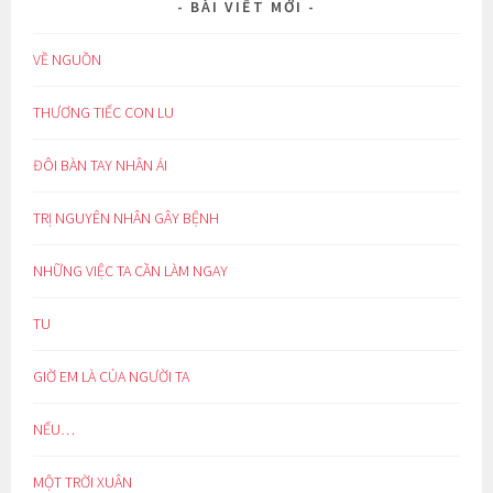
BÀI VIẾT MỚI
VỀ NGUỒN
THƯƠNG TIẾC CON LU
ĐÔI BÀN TAY NHÂN ÁI
TRỊ NGUYÊN NHÂN GÂY BỆNH
NHỮNG VIỆC TA CẦN LÀM NGAY
TU
GIỜ EM LÀ CỦA NGƯỜI TA
NẾU…
MỘT TRỜI XUÂN