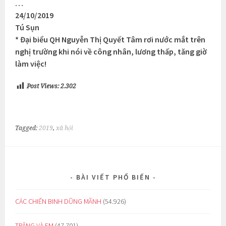
…
24/10/2019
Tú Sụn
* Đại biểu QH Nguyễn Thị Quyết Tâm rơi nước mắt trên
nghị trường khi nói về công nhân, lương thấp, tăng giờ
làm việc!
Post Views:
2.302
Tagged:
2019
,
xã hội
BÀI VIẾT PHỔ BIẾN
CÁC CHIẾN BINH DŨNG MÃNH
(54.926)
TRĂNG VÀ EM
(47.701)