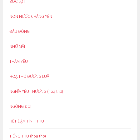
BÓC LỘT
NON NƯỚC CHẲNG YÊN
ĐẦU ĐÔNG
NHỚ MÃI
THẦM YÊU
HOẠ THƠ ĐƯỜNG LUẬT
NGHĨA YÊU THƯƠNG (hoạ thơ)
NGÓNG ĐỢI
HẾT ĐẬM TÌNH THU
TIẾNG THU (hoạ thơ)