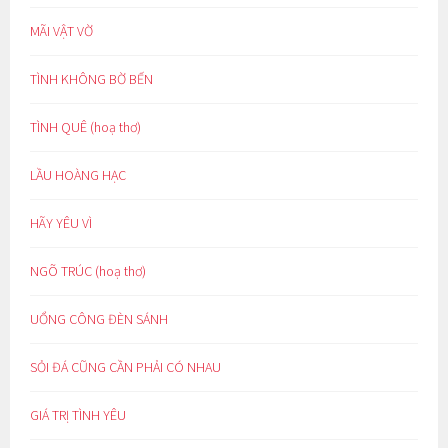
MÃI VẬT VỜ
TÌNH KHÔNG BỜ BẾN
TÌNH QUÊ (hoạ thơ)
LẦU HOÀNG HẠC
HÃY YÊU VÌ
NGÕ TRÚC (hoạ thơ)
UỔNG CÔNG ĐÈN SÁNH
SỎI ĐÁ CŨNG CẦN PHẢI CÓ NHAU
GIÁ TRỊ TÌNH YÊU