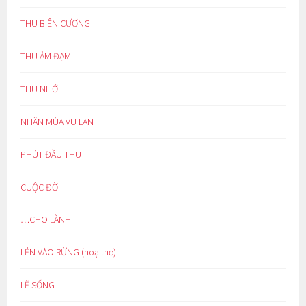
THU BIÊN CƯƠNG
THU ẢM ĐẠM
THU NHỚ
NHÂN MÙA VU LAN
PHÚT ĐẦU THU
CUỘC ĐỜI
…CHO LÀNH
LẺN VÀO RỪNG (hoạ thơ)
LẼ SỐNG