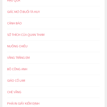
HẬU QUẢ
GIẤC MƠ Ở BUỔI TÀ HUY
CẢNH BÁO
SỞ THÍCH CỦA QUAN THAM
NUÔNG CHIỀU
VẦNG TRĂNG EM
BỒ CÔNG ANH
GIẢO CỔ LAM
CHÈ VẰNG
PHẢI IN GIẤY KIỂM ĐỊNH