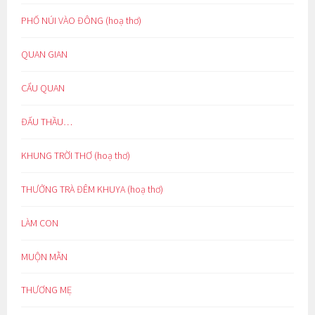
PHỐ NÚI VÀO ĐÔNG (hoạ thơ)
QUAN GIAN
CẨU QUAN
ĐẤU THẦU…
KHUNG TRỜI THƠ (hoạ thơ)
THƯỞNG TRÀ ĐÊM KHUYA (hoạ thơ)
LÀM CON
MUỘN MẰN
THƯƠNG MẸ