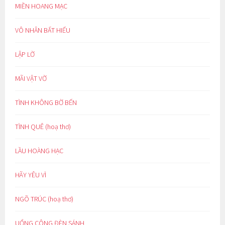
MIỀN HOANG MẠC
VÔ NHÂN BẤT HIẾU
LẬP LỜ
MÃI VẬT VỜ
TÌNH KHÔNG BỜ BẾN
TÌNH QUÊ (hoạ thơ)
LẦU HOÀNG HẠC
HÃY YÊU VÌ
NGÕ TRÚC (hoạ thơ)
UỔNG CÔNG ĐÈN SÁNH