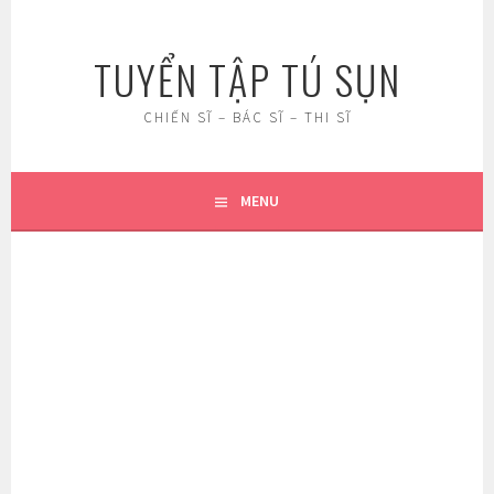
Skip
to
TUYỂN TẬP TÚ SỤN
content
CHIẾN SĨ – BÁC SĨ – THI SĨ
MENU