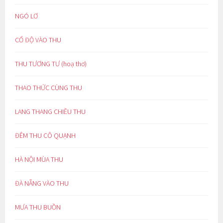
NGÓ LƠ
CỔ ĐỘ VÀO THU
THU TƯƠNG TƯ (hoạ thơ)
THAO THỨC CÙNG THU
LANG THANG CHIỀU THU
ĐÊM THU CÔ QUẠNH
HÀ NỘI MÙA THU
ĐÀ NẴNG VÀO THU
MƯA THU BUỒN