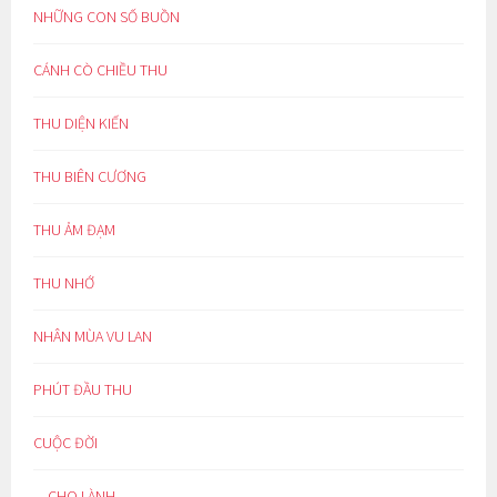
NHỮNG CON SỐ BUỒN
CÁNH CÒ CHIỀU THU
THU DIỆN KIẾN
THU BIÊN CƯƠNG
THU ẢM ĐẠM
THU NHỚ
NHÂN MÙA VU LAN
PHÚT ĐẦU THU
CUỘC ĐỜI
…CHO LÀNH