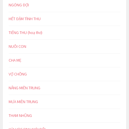
NGÓNG ĐỢI
HẾT ĐẬM TÌNH THU
TIẾNG THU (hoạ thơ)
NUÔI CON
CHA MẸ
VỢ CHỒNG
NẮNG MIỀN TRUNG
MƯA MIỀN TRUNG
THAM NHŨNG