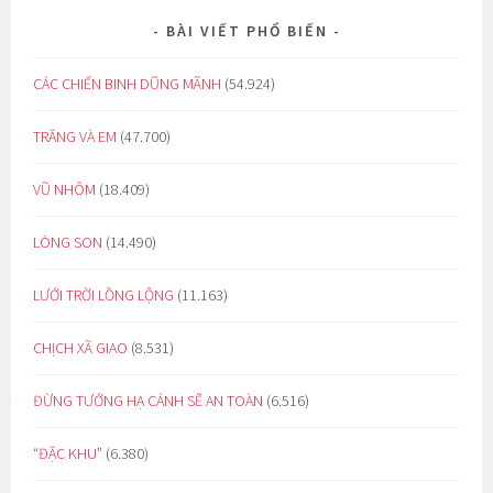
BÀI VIẾT PHỔ BIẾN
CÁC CHIẾN BINH DŨNG MÃNH
(54.924)
TRĂNG VÀ EM
(47.700)
VŨ NHÔM
(18.409)
LÒNG SON
(14.490)
LƯỚI TRỜI LỒNG LỘNG
(11.163)
CHỊCH XÃ GIAO
(8.531)
ĐỪNG TƯỞNG HẠ CÁNH SẼ AN TOÀN
(6.516)
“ĐẶC KHU”
(6.380)