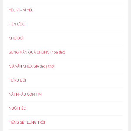
YÊU VÌ – VÌ YÊU
HẸN ƯỚC
CHỜ ĐỢI
SUNG MÃN QUÁ CHỪNG (hoạ thơ)
GIÀ VẪN CHƯA GIÀ (hoạ thơ)
TỰ RU ĐỜI
NÁT NHÀU CON TIM
NUỐI TIẾC
TIẾNG SÉT LƯNG TRỜI