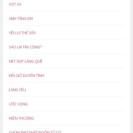
XÓT XA
ANH TẶNG EM
YÊU LÀ THẾ ĐẤY
SAO LẠI TRA CÒNG*
NÉT ĐẸP LÀNG QUÊ
MÃI GIỮ DUYÊN TÌNH
LÀNG YÊU
ƯỚC VỌNG
MIỀN THƯƠNG
CHÙM THƠ THẤT NGÔN TỨ CÚ