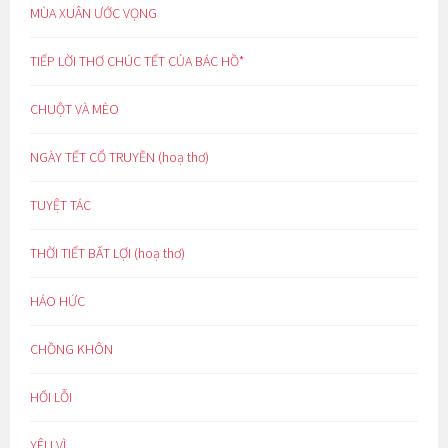
MÙA XUÂN ƯỚC VỌNG
TIẾP LỜI THƠ CHÚC TẾT CỦA BÁC HỒ*
CHUỘT VÀ MÈO
NGÀY TẾT CỔ TRUYỀN (hoạ thơ)
TUYỆT TÁC
THỜI TIẾT BẤT LỢI (hoạ thơ)
HÁO HỨC
CHỒNG KHÔN
HỐI LỖI
YÊU VÌ