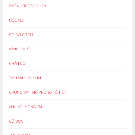
ĐẤT NƯỚC VÀO XUÂN
ƯỚC MƠ
CÔ GÁI CƠ TU
VẮNG EM RỒI…
CHÁN ĐỜI
TAY LÀM HÀM NHAI
CHUNG TAY THỜ PHỤNG TỔ TIÊN
ANH MÃI MONG EM
CÔ ĐỘC