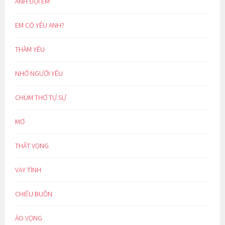
ANH ĐỢI EM
EM CÓ YÊU ANH?
THẦM YÊU
NHỚ NGƯỜI YÊU
CHÙM THƠ TỰ SỰ
MƠ
THẤT VỌNG
VAY TÌNH
CHIỀU BUỒN
ẢO VỌNG