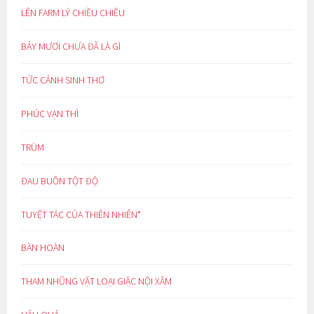
LÊN FARM LÝ CHIỀU CHIỀU
BẢY MƯƠI CHƯA ĐÃ LÀ GÌ
TỨC CẢNH SINH THƠ
PHÚC VẠN THÌ
TRÙM
ĐAU BUỒN TỘT ĐỘ
TUYỆT TÁC CỦA THIÊN NHIÊN*
BÀN HOÀN
THAM NHŨNG VẶT LOẠI GIẶC NỘI XÂM