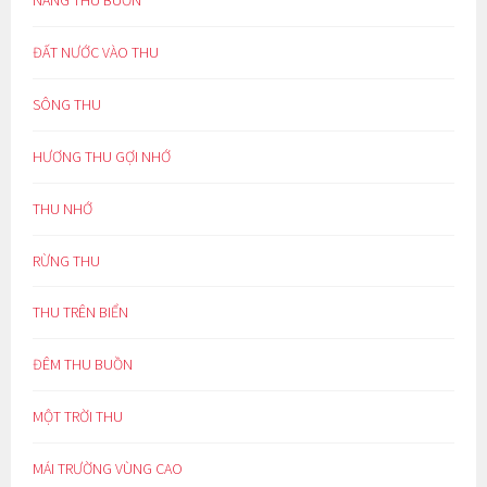
ĐẤT NƯỚC VÀO THU
SÔNG THU
HƯƠNG THU GỢI NHỚ
THU NHỚ
RỪNG THU
THU TRÊN BIỂN
ĐÊM THU BUỒN
MỘT TRỜI THU
MÁI TRƯỜNG VÙNG CAO