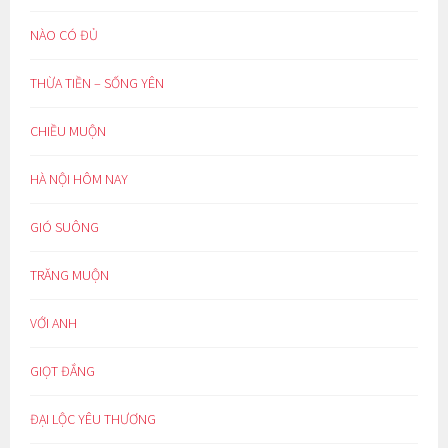
NÀO CÓ ĐỦ
THỪA TIỀN – SỐNG YÊN
CHIỀU MUỘN
HÀ NỘI HÔM NAY
GIÓ SUÔNG
TRĂNG MUỘN
VỚI ANH
GIỌT ĐẮNG
ĐẠI LỘC YÊU THƯƠNG