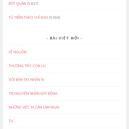
RỚT QUẦN
(5.827)
TỪ TRẦN THEO CHỈ ĐẠO
(5.654)
BÀI VIẾT MỚI
VỀ NGUỒN
THƯƠNG TIẾC CON LU
ĐÔI BÀN TAY NHÂN ÁI
TRỊ NGUYÊN NHÂN GÂY BỆNH
NHỮNG VIỆC TA CẦN LÀM NGAY
TU