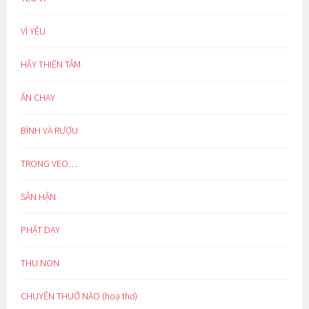
VÌ YÊU
HÃY THIỆN TÂM
ĂN CHAY
BÌNH VÀ RƯỢU
TRONG VEO…
SÂN HẬN
PHẬT DẠY
THU NON
CHUYỆN THUỞ NÀO (hoạ thơ)