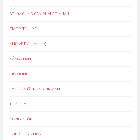
SỎI ĐÁ CŨNG CẦN PHẢI CÓ NHAU
GIÁ TRỊ TÌNH YÊU
NHỚ VỀ EM (hoạ thơ)
NẮNG XUÂN
GIÓ ĐÔNG
EM LUÔN Ở TRONG TIM ANH
THIẾU EM
ĐÔNG BUỒN
CON ĐI LẤY CHỒNG