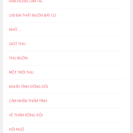
HÂN HOAN CẢM TÁC
100 BÀI THẤT NGÔN BÁT CÚ
NHỚ…
GIỌT THU
THU BUỒN
MỘT TRỜI THU
NGHĨA TÌNH ĐỒNG ĐỘI
CẢM NHẬN THÂM TÌNH
VỀ THĂM ĐỒNG ĐỘI
HỘI NGỘ