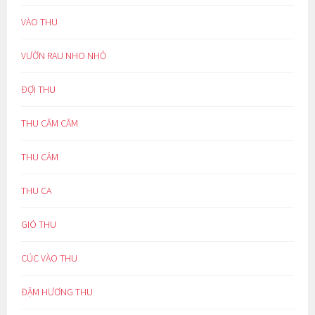
VÀO THU
VƯỜN RAU NHO NHỎ
ĐỢI THU
THU CĂM CĂM
THU CẢM
THU CA
GIÓ THU
CÚC VÀO THU
ĐẬM HƯƠNG THU