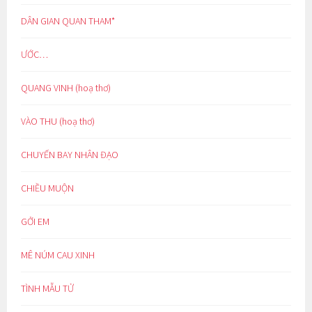
DÂN GIAN QUAN THAM*
ƯỚC…
QUANG VINH (hoạ thơ)
VÀO THU (hoạ thơ)
CHUYẾN BAY NHÂN ĐẠO
CHIỀU MUỘN
GỞI EM
MÊ NÚM CAU XINH
TÌNH MẪU TỬ