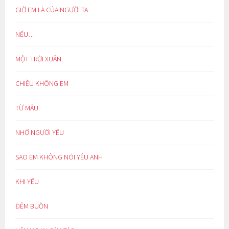
GIỜ EM LÀ CỦA NGƯỜI TA
NẾU…
MỘT TRỜI XUÂN
CHIỀU KHÔNG EM
TỪ MẪU
NHỚ NGƯỜI YÊU
SAO EM KHÔNG NÓI YÊU ANH
KHI YÊU
ĐÊM BUỒN