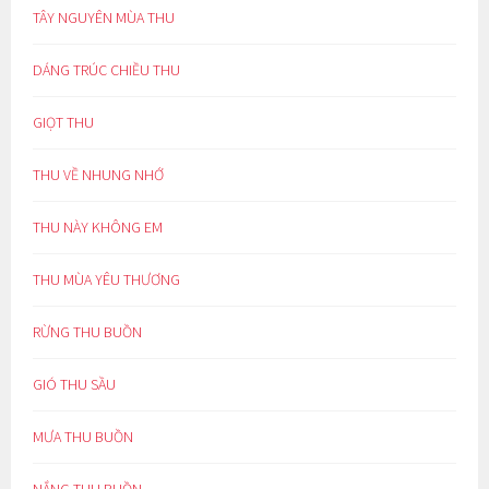
TÂY NGUYÊN MÙA THU
DÁNG TRÚC CHIỀU THU
GIỌT THU
THU VỀ NHUNG NHỚ
THU NÀY KHÔNG EM
THU MÙA YÊU THƯƠNG
RỪNG THU BUỒN
GIÓ THU SẦU
MƯA THU BUỒN
NẮNG THU BUỒN