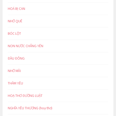
HOÁ BỊ CAN
NHỚ QUÊ
BÓC LỘT
NON NƯỚC CHẲNG YÊN
ĐẦU ĐÔNG
NHỚ MÃI
THẦM YÊU
HOẠ THƠ ĐƯỜNG LUẬT
NGHĨA YÊU THƯƠNG (hoạ thơ)