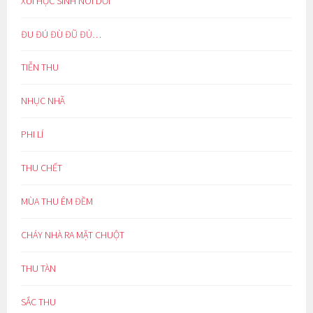
XÚI HỌC SINH NÓI DỐI
ĐU ĐÚ ĐÙ ĐŨ ĐỦ…
TIỄN THU
NHỤC NHÃ
PHI LÍ
THU CHẾT
MÙA THU ÊM ĐỀM
CHÁY NHÀ RA MẶT CHUỘT
THU TÀN
SẮC THU