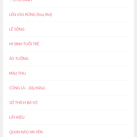
LẺN VÀO RỪNG (hoạ thơ)
LẼ SỐNG
HI SINH TUỔI TRẺ
ẢO TƯỞNG
MÀU THU
CŨNG LÀ…(lẩy Kiều)
SỞ THÍCH BÁ VƠ
LẨY KIỀU
QUAN NÀO AN YÊN