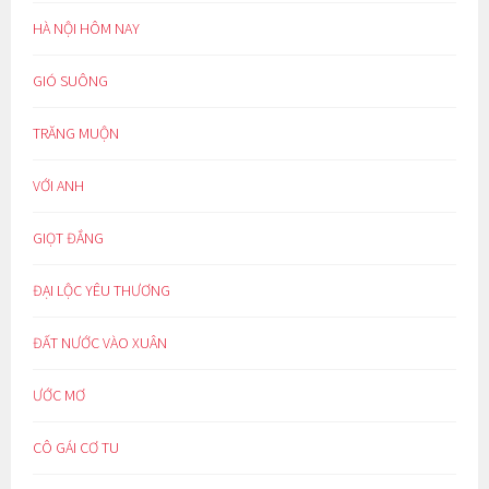
HÀ NỘI HÔM NAY
GIÓ SUÔNG
TRĂNG MUỘN
VỚI ANH
GIỌT ĐẮNG
ĐẠI LỘC YÊU THƯƠNG
ĐẤT NƯỚC VÀO XUÂN
ƯỚC MƠ
CÔ GÁI CƠ TU