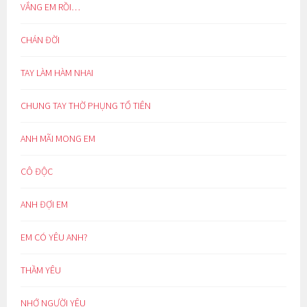
VẮNG EM RỒI…
CHÁN ĐỜI
TAY LÀM HÀM NHAI
CHUNG TAY THỜ PHỤNG TỔ TIÊN
ANH MÃI MONG EM
CÔ ĐỘC
ANH ĐỢI EM
EM CÓ YÊU ANH?
THẦM YÊU
NHỚ NGƯỜI YÊU