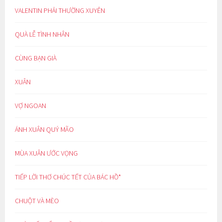
VALENTIN PHẢI THƯỜNG XUYÊN
QUÀ LỄ TÌNH NHÂN
CÙNG BẠN GIÀ
XUÂN
VỢ NGOAN
ÁNH XUÂN QUÝ MÃO
MÙA XUÂN ƯỚC VỌNG
TIẾP LỜI THƠ CHÚC TẾT CỦA BÁC HỒ*
CHUỘT VÀ MÈO