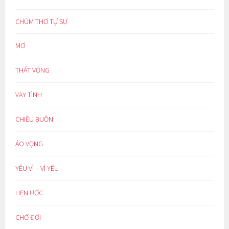
CHÙM THƠ TỰ SỰ
MƠ
THẤT VỌNG
VAY TÌNH
CHIỀU BUỒN
ẢO VỌNG
YÊU VÌ – VÌ YÊU
HẸN ƯỚC
CHỜ ĐỢI