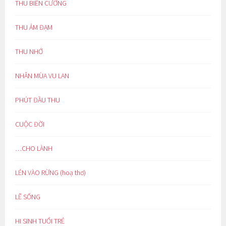
THU BIÊN CƯƠNG
THU ẢM ĐẠM
THU NHỚ
NHÂN MÙA VU LAN
PHÚT ĐẦU THU
CUỘC ĐỜI
…CHO LÀNH
LẺN VÀO RỪNG (hoạ thơ)
LẼ SỐNG
HI SINH TUỔI TRẺ