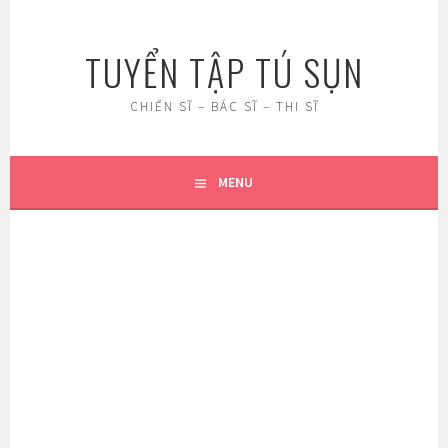
Skip
to
TUYỂN TẬP TÚ SỤN
content
CHIẾN SĨ – BÁC SĨ – THI SĨ
MENU