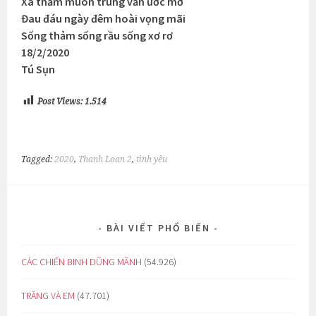
Xa thẳm muôn trùng vẫn ước mơ
Đau đáu ngày đêm hoài vọng mãi
Sống thảm sống rầu sống xơ rơ
18/2/2020
Tú Sụn
Post Views:
1.514
Tagged:
2020
,
Thanh Loan 2
,
tình yêu
BÀI VIẾT PHỔ BIẾN
CÁC CHIẾN BINH DŨNG MÃNH
(54.926)
TRĂNG VÀ EM
(47.701)