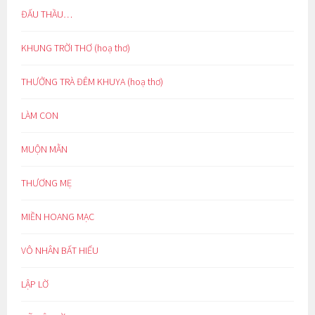
ĐẤU THẦU…
KHUNG TRỜI THƠ (hoạ thơ)
THƯỞNG TRÀ ĐÊM KHUYA (hoạ thơ)
LÀM CON
MUỘN MẰN
THƯƠNG MẸ
MIỀN HOANG MẠC
VÔ NHÂN BẤT HIẾU
LẬP LỜ