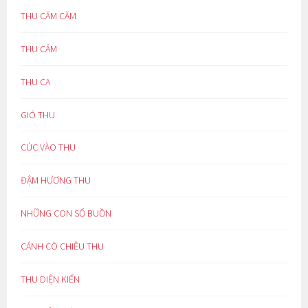
THU CĂM CĂM
THU CẢM
THU CA
GIÓ THU
CÚC VÀO THU
ĐẬM HƯƠNG THU
NHỮNG CON SỐ BUỒN
CÁNH CÒ CHIỀU THU
THU DIỆN KIẾN