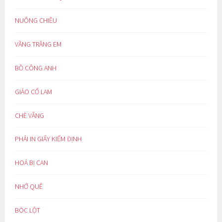
NUÔNG CHIỀU
VẦNG TRĂNG EM
BỒ CÔNG ANH
GIẢO CỔ LAM
CHÈ VẰNG
PHẢI IN GIẤY KIỂM ĐỊNH
HOÁ BỊ CAN
NHỚ QUÊ
BÓC LỘT