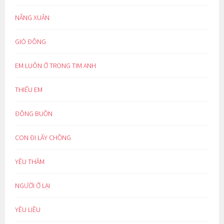
NẮNG XUÂN
GIÓ ĐÔNG
EM LUÔN Ở TRONG TIM ANH
THIẾU EM
ĐÔNG BUỒN
CON ĐI LẤY CHỒNG
YÊU THẦM
NGƯỜI Ở LẠI
YÊU LIỀU