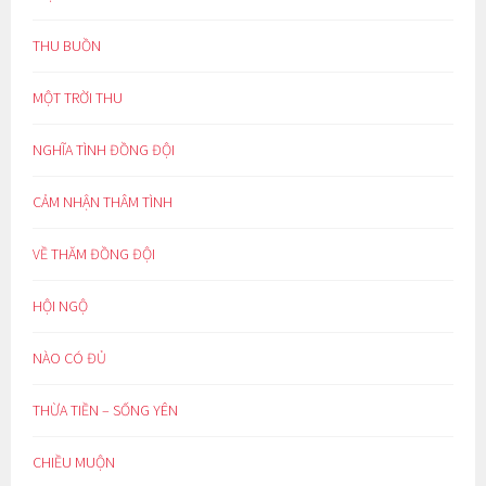
THU BUỒN
MỘT TRỜI THU
NGHĨA TÌNH ĐỒNG ĐỘI
CẢM NHẬN THÂM TÌNH
VỀ THĂM ĐỒNG ĐỘI
HỘI NGỘ
NÀO CÓ ĐỦ
THỪA TIỀN – SỐNG YÊN
CHIỀU MUỘN