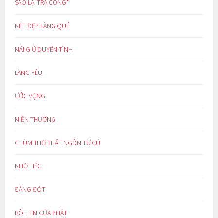
SAO LẠI TRA CÒNG*
NÉT ĐẸP LÀNG QUÊ
MÃI GIỮ DUYÊN TÌNH
LÀNG YÊU
ƯỚC VỌNG
MIỀN THƯƠNG
CHÙM THƠ THẤT NGÔN TỨ CÚ
NHỚ TIẾC
ĐẮNG ĐÓT
BÔI LEM CỬA PHẬT