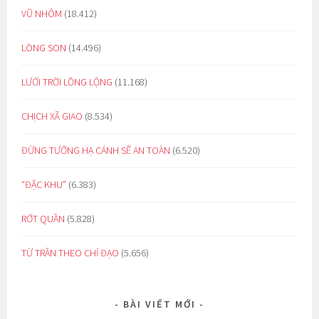
VŨ NHÔM
(18.412)
LÒNG SON
(14.496)
LƯỚI TRỜI LỒNG LỘNG
(11.168)
CHỊCH XÃ GIAO
(8.534)
ĐỪNG TƯỞNG HẠ CÁNH SẼ AN TOÀN
(6.520)
“ĐẶC KHU”
(6.383)
RỚT QUẦN
(5.828)
TỪ TRẦN THEO CHỈ ĐẠO
(5.656)
BÀI VIẾT MỚI