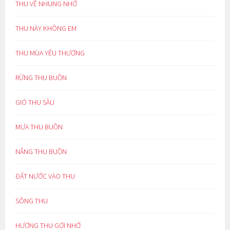
THU VỀ NHUNG NHỚ
THU NÀY KHÔNG EM
THU MÙA YÊU THƯƠNG
RỪNG THU BUỒN
GIÓ THU SẦU
MƯA THU BUỒN
NẮNG THU BUỒN
ĐẤT NƯỚC VÀO THU
SÔNG THU
HƯƠNG THU GỢI NHỚ