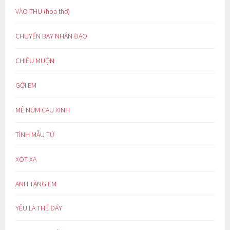
VÀO THU (hoạ thơ)
CHUYẾN BAY NHÂN ĐẠO
CHIỀU MUỘN
GỞI EM
MÊ NÚM CAU XINH
TÌNH MẪU TỬ
XÓT XA
ANH TẶNG EM
YÊU LÀ THẾ ĐẤY