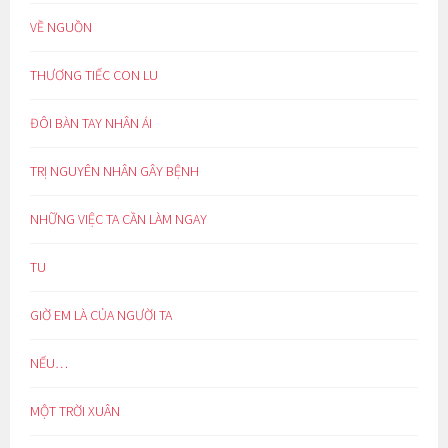
VỀ NGUỒN
THƯƠNG TIẾC CON LU
ĐÔI BÀN TAY NHÂN ÁI
TRỊ NGUYÊN NHÂN GÂY BỆNH
NHỮNG VIỆC TA CẦN LÀM NGAY
TU
GIỜ EM LÀ CỦA NGƯỜI TA
NẾU…
MỘT TRỜI XUÂN