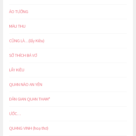
ẢO TƯỞNG
MÀU THU
CŨNG LÀ…(lẩy Kiều)
SỞ THÍCH BÁ VƠ
LẨY KIỀU
QUAN NÀO AN YÊN
DÂN GIAN QUAN THAM*
ƯỚC…
QUANG VINH (hoạ thơ)