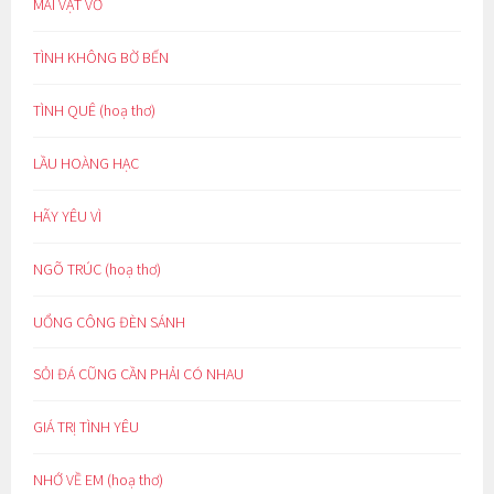
MÃI VẬT VỜ
TÌNH KHÔNG BỜ BẾN
TÌNH QUÊ (hoạ thơ)
LẦU HOÀNG HẠC
HÃY YÊU VÌ
NGÕ TRÚC (hoạ thơ)
UỔNG CÔNG ĐÈN SÁNH
SỎI ĐÁ CŨNG CẦN PHẢI CÓ NHAU
GIÁ TRỊ TÌNH YÊU
NHỚ VỀ EM (hoạ thơ)