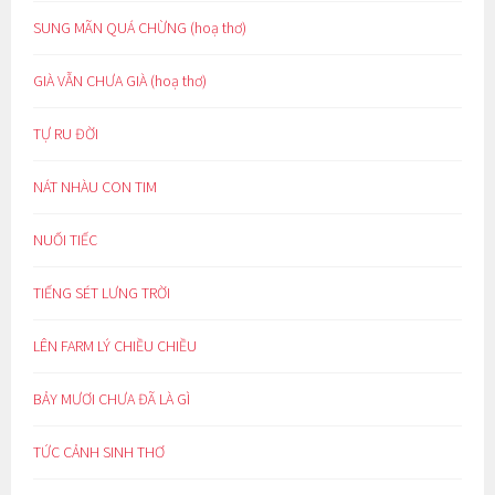
SUNG MÃN QUÁ CHỪNG (hoạ thơ)
GIÀ VẪN CHƯA GIÀ (hoạ thơ)
TỰ RU ĐỜI
NÁT NHÀU CON TIM
NUỐI TIẾC
TIẾNG SÉT LƯNG TRỜI
LÊN FARM LÝ CHIỀU CHIỀU
BẢY MƯƠI CHƯA ĐÃ LÀ GÌ
TỨC CẢNH SINH THƠ