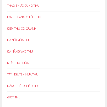
THAO THỨC CÙNG THU
LANG THANG CHIỀU THU
ĐÊM THU CÔ QUẠNH
HÀ NỘI MÙA THU
ĐÀ NẴNG VÀO THU
MƯA THU BUỒN
TÂY NGUYÊN MÙA THU
DÁNG TRÚC CHIỀU THU
GIỌT THU