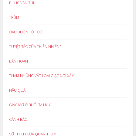
PHÚC VẠN THÌ
TRÙM
ĐAU BUỒN TỘT ĐỘ
TUYỆT TÁC CỦA THIÊN NHIÊN*
BÀN HOÀN
THAM NHŨNG VẶT LOẠI GIẶC NỘI XÂM
HẬU QUẢ
GIẤC MƠ Ở BUỔI TÀ HUY
CẢNH BÁO
SỞ THÍCH CỦA QUAN THAM