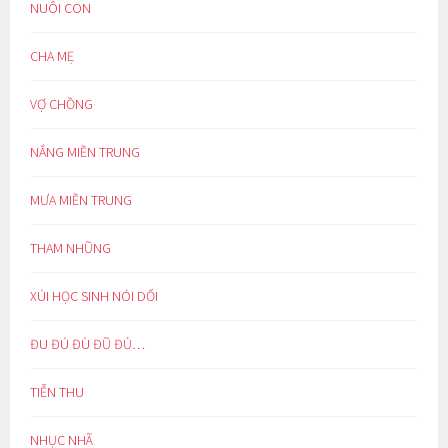
NUÔI CON
CHA MẸ
VỢ CHỒNG
NẮNG MIỀN TRUNG
MƯA MIỀN TRUNG
THAM NHŨNG
XÚI HỌC SINH NÓI DỐI
ĐU ĐÚ ĐÙ ĐŨ ĐỦ…
TIỄN THU
NHỤC NHÃ