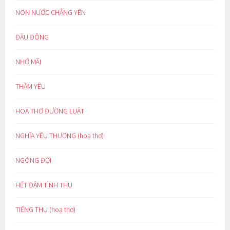
NON NƯỚC CHẲNG YÊN
ĐẦU ĐÔNG
NHỚ MÃI
THẦM YÊU
HOẠ THƠ ĐƯỜNG LUẬT
NGHĨA YÊU THƯƠNG (hoạ thơ)
NGÓNG ĐỢI
HẾT ĐẬM TÌNH THU
TIẾNG THU (hoạ thơ)