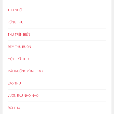
THU NHỚ
RỪNG THU
THU TRÊN BIỂN
ĐÊM THU BUỒN
MỘT TRỜI THU
MÁI TRƯỜNG VÙNG CAO
VÀO THU
VƯỜN RAU NHO NHỎ
ĐỢI THU