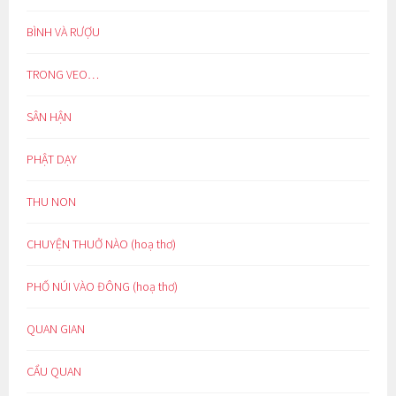
BÌNH VÀ RƯỢU
TRONG VEO…
SÂN HẬN
PHẬT DẠY
THU NON
CHUYỆN THUỞ NÀO (hoạ thơ)
PHỐ NÚI VÀO ĐÔNG (hoạ thơ)
QUAN GIAN
CẨU QUAN