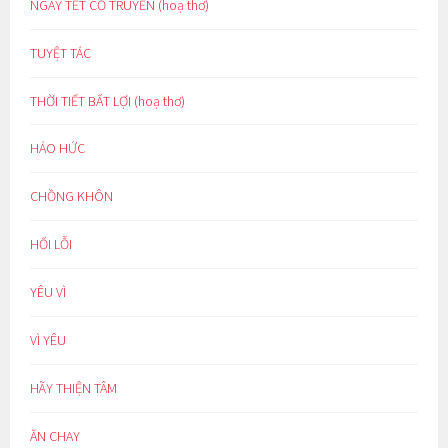
NGÀY TẾT CỔ TRUYỀN (hoạ thơ)
TUYỆT TÁC
THỜI TIẾT BẤT LỢI (hoạ thơ)
HÁO HỨC
CHỒNG KHÔN
HỐI LỖI
YÊU VÌ
VÌ YÊU
HÃY THIỆN TÂM
ĂN CHAY