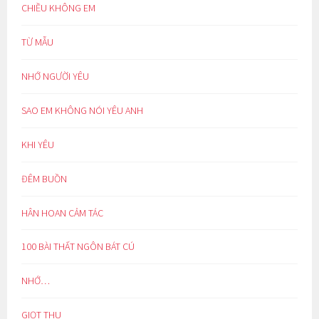
CHIỀU KHÔNG EM
TỪ MẪU
NHỚ NGƯỜI YÊU
SAO EM KHÔNG NÓI YÊU ANH
KHI YÊU
ĐÊM BUỒN
HÂN HOAN CẢM TÁC
100 BÀI THẤT NGÔN BÁT CÚ
NHỚ…
GIỌT THU