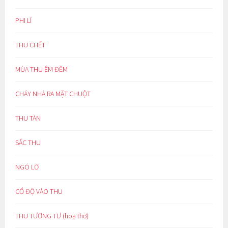
PHI LÍ
THU CHẾT
MÙA THU ÊM ĐỀM
CHÁY NHÀ RA MẶT CHUỘT
THU TÀN
SẮC THU
NGÓ LƠ
CỔ ĐỘ VÀO THU
THU TƯƠNG TƯ (hoạ thơ)