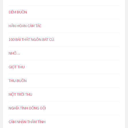
ĐÊM BUỒN
HÂN HOAN CẢM TÁC
100 BÀI THẤT NGÔN BÁT CÚ
NHỚ…
GIỌT THU
THU BUỒN
MỘT TRỜI THU
NGHĨA TÌNH ĐỒNG ĐỘI
CẢM NHẬN THÂM TÌNH