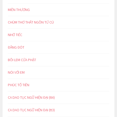
MIỀN THƯƠNG
CHÙM THƠ THẤT NGÔN TỨ CÚ
NHỚ TIẾC
ĐẮNG ĐÓT
BÔI LEM CỬA PHẬT
NÓI VỚI EM
PHÚC TỔ TIÊN
CA DAO TỤC NGỮ HIỆN ĐẠI (tt4)
CA DAO TỤC NGỮ HIỆN ĐẠI (tt3)