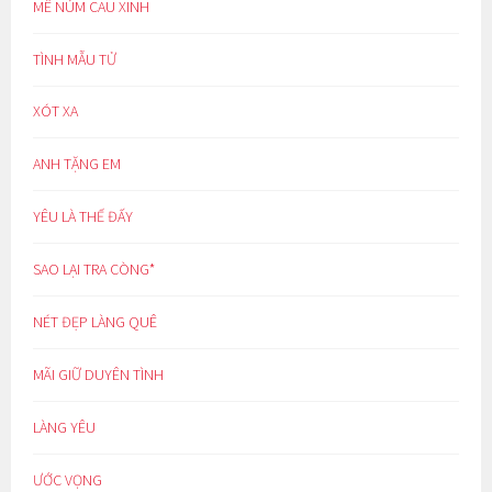
MÊ NÚM CAU XINH
TÌNH MẪU TỬ
XÓT XA
ANH TẶNG EM
YÊU LÀ THẾ ĐẤY
SAO LẠI TRA CÒNG*
NÉT ĐẸP LÀNG QUÊ
MÃI GIỮ DUYÊN TÌNH
LÀNG YÊU
ƯỚC VỌNG