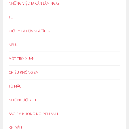
NHỮNG VIỆC TA CẦN LÀM NGAY
TU
GIỜ EM LÀ CỦA NGƯỜI TA
NẾU…
MỘT TRỜI XUÂN
CHIỀU KHÔNG EM
TỪ MẪU
NHỚ NGƯỜI YÊU
SAO EM KHÔNG NÓI YÊU ANH
KHI YÊU