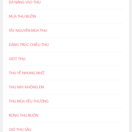
ĐÀ NẴNG VÀO THU
MƯA THU BUỒN
TÂY NGUYÊN MÙA THU
DÁNG TRÚC CHIỀU THU
GIỌT THU
THU VỀ NHUNG NHỚ
THU NÀY KHÔNG EM
THU MÙA YÊU THƯƠNG
RỪNG THU BUỒN
GIÓ THU SẦU