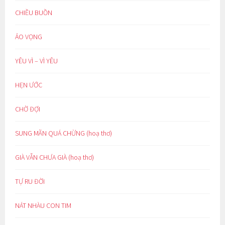
CHIỀU BUỒN
ẢO VỌNG
YÊU VÌ – VÌ YÊU
HẸN ƯỚC
CHỜ ĐỢI
SUNG MÃN QUÁ CHỪNG (hoạ thơ)
GIÀ VẪN CHƯA GIÀ (hoạ thơ)
TỰ RU ĐỜI
NÁT NHÀU CON TIM