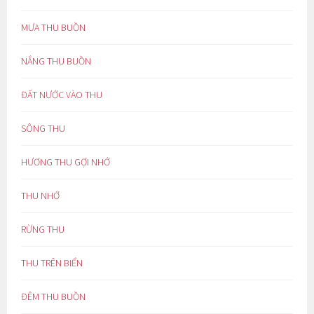
MƯA THU BUỒN
NẮNG THU BUỒN
ĐẤT NƯỚC VÀO THU
SÔNG THU
HƯƠNG THU GỢI NHỚ
THU NHỚ
RỪNG THU
THU TRÊN BIỂN
ĐÊM THU BUỒN