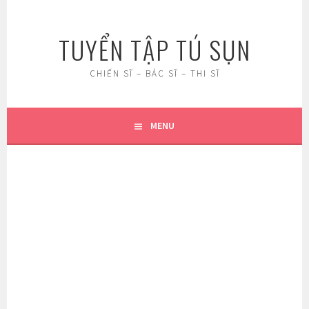
Skip
to
TUYỂN TẬP TÚ SỤN
content
CHIẾN SĨ – BÁC SĨ – THI SĨ
MENU