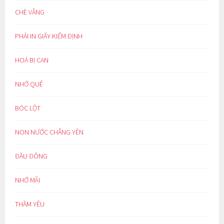
CHÈ VẰNG
PHẢI IN GIẤY KIỂM ĐỊNH
HOÁ BỊ CAN
NHỚ QUÊ
BÓC LỘT
NON NƯỚC CHẲNG YÊN
ĐẦU ĐÔNG
NHỚ MÃI
THẦM YÊU