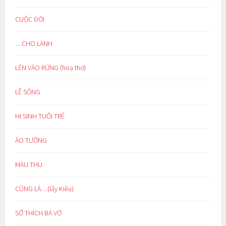
CUỘC ĐỜI
…CHO LÀNH
LẺN VÀO RỪNG (hoạ thơ)
LẼ SỐNG
HI SINH TUỔI TRẺ
ẢO TƯỞNG
MÀU THU
CŨNG LÀ…(lẩy Kiều)
SỞ THÍCH BÁ VƠ