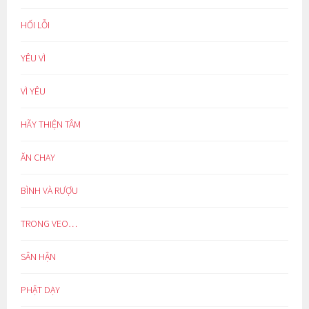
HỐI LỖI
YÊU VÌ
VÌ YÊU
HÃY THIỆN TÂM
ĂN CHAY
BÌNH VÀ RƯỢU
TRONG VEO…
SÂN HẬN
PHẬT DẠY