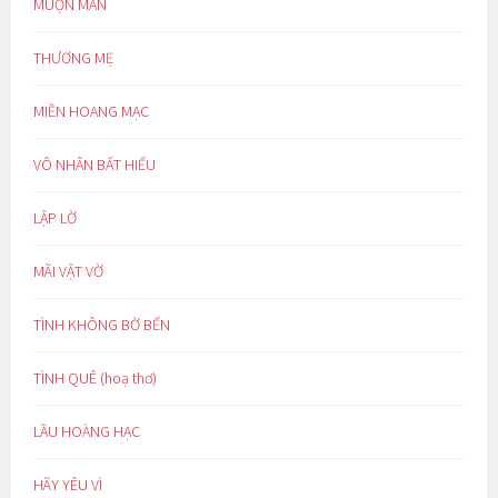
MUỘN MẰN
THƯƠNG MẸ
MIỀN HOANG MẠC
VÔ NHÂN BẤT HIẾU
LẬP LỜ
MÃI VẬT VỜ
TÌNH KHÔNG BỜ BẾN
TÌNH QUÊ (hoạ thơ)
LẦU HOÀNG HẠC
HÃY YÊU VÌ