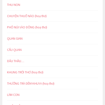
THU NON
CHUYỆN THUỞ NÀO (hoạ thơ)
PHỐ NÚI VÀO ĐÔNG (hoạ thơ)
QUAN GIAN
CẨU QUAN
ĐẤU THẦU…
KHUNG TRỜI THƠ (hoạ thơ)
THƯỞNG TRÀ ĐÊM KHUYA (hoạ thơ)
LÀM CON