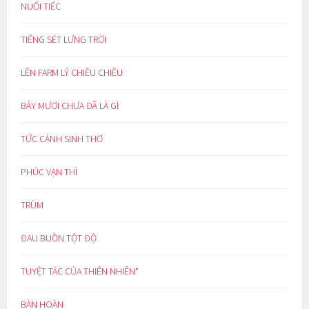
NUỐI TIẾC
TIẾNG SÉT LƯNG TRỜI
LÊN FARM LÝ CHIỀU CHIỀU
BẢY MƯƠI CHƯA ĐÃ LÀ GÌ
TỨC CẢNH SINH THƠ
PHÚC VẠN THÌ
TRÙM
ĐAU BUỒN TỘT ĐỘ
TUYỆT TÁC CỦA THIÊN NHIÊN*
BÀN HOÀN