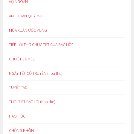
VỢ NGOAN
ÁNH XUÂN QUÝ MÃO
MÙA XUÂN ƯỚC VỌNG
TIẾP LỜI THƠ CHÚC TẾT CỦA BÁC HỒ*
CHUỘT VÀ MÈO
NGÀY TẾT CỔ TRUYỀN (hoạ thơ)
TUYỆT TÁC
THỜI TIẾT BẤT LỢI (hoạ thơ)
HÁO HỨC
CHỒNG KHÔN