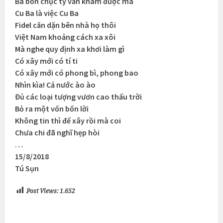
Ba bốn chục tỷ vẫn kham được mà
Cu Ba là việc Cu Ba
Fidel căn dặn bên nhà họ thôi
Việt Nam khoảng cách xa xôi
Mà nghe quy định xa khơi làm gì
Có xây mới có tí ti
Có xây mới có phong bì, phong bao
Nhìn kìa! Cả nước ào ào
Đủ các loại tượng vươn cao thấu trời
Bỏ ra một vốn bốn lời
Không tin thì để xây rồi mà coi
Chưa chi đã nghĩ hẹp hòi
…
15/8/2018
Tú Sụn
Post Views:
1.652