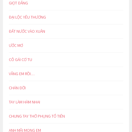
GIỌT ĐẮNG
ĐẠI LỘC YÊU THƯƠNG
ĐẤT NƯỚC VÀO XUÂN
ƯỚC MƠ
CÔ GÁI CƠ TU
VẮNG EM RỒI…
CHÁN ĐỜI
TAY LÀM HÀM NHAI
CHUNG TAY THỜ PHỤNG TỔ TIÊN
ANH MÃI MONG EM