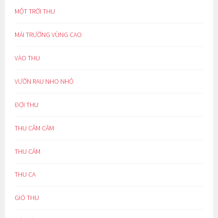
MỘT TRỜI THU
MÁI TRƯỜNG VÙNG CAO
VÀO THU
VƯỜN RAU NHO NHỎ
ĐỢI THU
THU CĂM CĂM
THU CẢM
THU CA
GIÓ THU