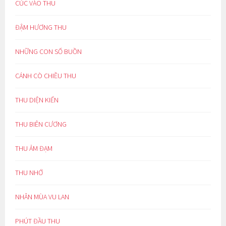
CÚC VÀO THU
ĐẬM HƯƠNG THU
NHỮNG CON SỐ BUỒN
CÁNH CÒ CHIỀU THU
THU DIỆN KIẾN
THU BIÊN CƯƠNG
THU ẢM ĐẠM
THU NHỚ
NHÂN MÙA VU LAN
PHÚT ĐẦU THU