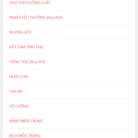
HOẠ THƠ ĐƯỜNG LUẬT
NGHĨA YÊU THƯƠNG (hoạ thơ)
NGÓNG ĐỢI
HẾT ĐẬM TÌNH THU
TIẾNG THU (hoạ thơ)
NUÔI CON
CHA MẸ
VỢ CHỒNG
NẮNG MIỀN TRUNG
MƯA MIỀN TRUNG