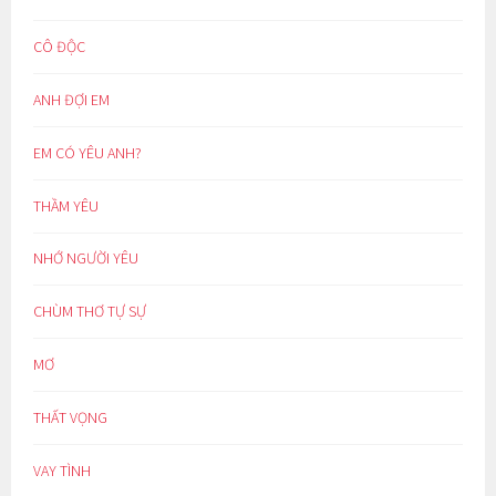
CÔ ĐỘC
ANH ĐỢI EM
EM CÓ YÊU ANH?
THẦM YÊU
NHỚ NGƯỜI YÊU
CHÙM THƠ TỰ SỰ
MƠ
THẤT VỌNG
VAY TÌNH