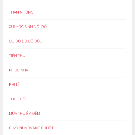
THAM NHŨNG
XÚI HỌC SINH NÓI DỐI
ĐU ĐÚ ĐÙ ĐŨ ĐỦ…
TIỄN THU
NHỤC NHÃ
PHI LÍ
THU CHẾT
MÙA THU ÊM ĐỀM
CHÁY NHÀ RA MẶT CHUỘT