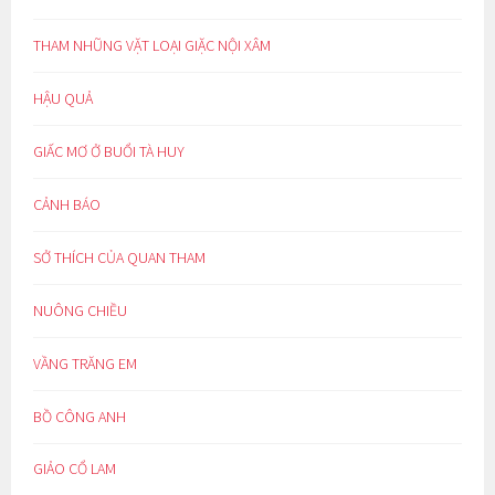
THAM NHŨNG VẶT LOẠI GIẶC NỘI XÂM
HẬU QUẢ
GIẤC MƠ Ở BUỔI TÀ HUY
CẢNH BÁO
SỞ THÍCH CỦA QUAN THAM
NUÔNG CHIỀU
VẦNG TRĂNG EM
BỒ CÔNG ANH
GIẢO CỔ LAM