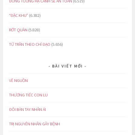
ĐỪNG TƯỞNG HẠ CÁNH SẼ AN TOÀN
(6.519)
“ĐẶC KHU”
(6.382)
RỚT QUẦN
(5.828)
TỪ TRẦN THEO CHỈ ĐẠO
(5.656)
BÀI VIẾT MỚI
VỀ NGUỒN
THƯƠNG TIẾC CON LU
ĐÔI BÀN TAY NHÂN ÁI
TRỊ NGUYÊN NHÂN GÂY BỆNH