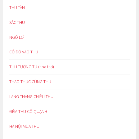
THU TÀN
SẮC THU
NGÓ LƠ
CỔ ĐỘ VÀO THU
THU TƯƠNG TƯ (hoạ thơ)
THAO THỨC CÙNG THU
LANG THANG CHIỀU THU
ĐÊM THU CÔ QUẠNH
HÀ NỘI MÙA THU