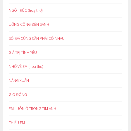
NGÕ TRÚC (hoạ thơ)
UỔNG CÔNG ĐÈN SÁNH
SỎI ĐÁ CŨNG CẦN PHẢI CÓ NHAU
GIÁ TRỊ TÌNH YÊU
NHỚ VỀ EM (hoạ thơ)
NẮNG XUÂN
GIÓ ĐÔNG
EM LUÔN Ở TRONG TIM ANH
THIẾU EM