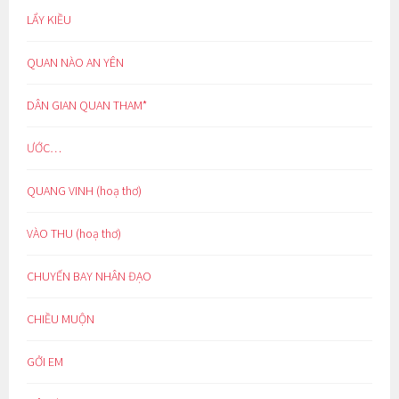
LẨY KIỀU
QUAN NÀO AN YÊN
DÂN GIAN QUAN THAM*
ƯỚC…
QUANG VINH (hoạ thơ)
VÀO THU (hoạ thơ)
CHUYẾN BAY NHÂN ĐẠO
CHIỀU MUỘN
GỞI EM