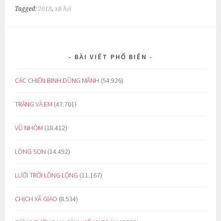
Tagged:
2018
,
xã hội
BÀI VIẾT PHỔ BIẾN
CÁC CHIẾN BINH DŨNG MÃNH
(54.926)
TRĂNG VÀ EM
(47.701)
VŨ NHÔM
(18.412)
LÒNG SON
(14.492)
LƯỚI TRỜI LỒNG LỘNG
(11.167)
CHỊCH XÃ GIAO
(8.534)