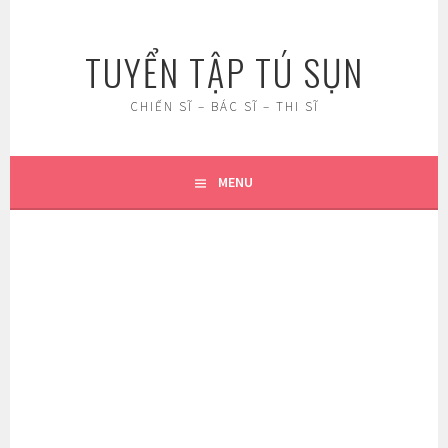
Skip
to
TUYỂN TẬP TÚ SỤN
content
CHIẾN SĨ – BÁC SĨ – THI SĨ
MENU