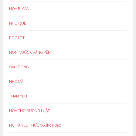
HOÁ BỊ CAN
NHỚ QUÊ
BÓC LỘT
NON NƯỚC CHẲNG YÊN
ĐẦU ĐÔNG
NHỚ MÃI
THẦM YÊU
HOẠ THƠ ĐƯỜNG LUẬT
NGHĨA YÊU THƯƠNG (hoạ thơ)