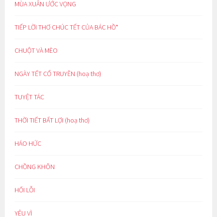
MÙA XUÂN ƯỚC VỌNG
TIẾP LỜI THƠ CHÚC TẾT CỦA BÁC HỒ*
CHUỘT VÀ MÈO
NGÀY TẾT CỔ TRUYỀN (hoạ thơ)
TUYỆT TÁC
THỜI TIẾT BẤT LỢI (hoạ thơ)
HÁO HỨC
CHỒNG KHÔN
HỐI LỖI
YÊU VÌ