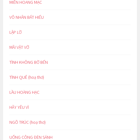
MIỀN HOANG MẠC
VÔ NHÂN BẤT HIẾU
LẬP LỜ
MÃI VẬT VỜ
TÌNH KHÔNG BỜ BẾN
TÌNH QUÊ (hoạ thơ)
LẦU HOÀNG HẠC
HÃY YÊU VÌ
NGÕ TRÚC (hoạ thơ)
UỔNG CÔNG ĐÈN SÁNH