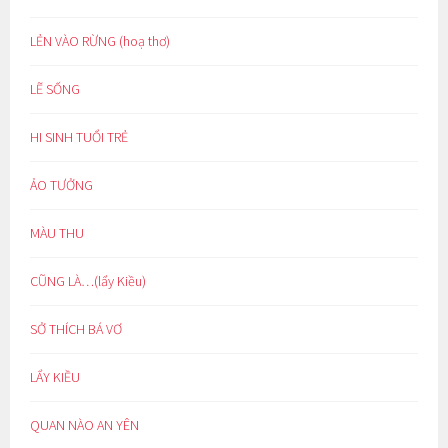
LẺN VÀO RỪNG (hoạ thơ)
LẼ SỐNG
HI SINH TUỔI TRẺ
ẢO TƯỞNG
MÀU THU
CŨNG LÀ…(lẩy Kiều)
SỞ THÍCH BÁ VƠ
LẨY KIỀU
QUAN NÀO AN YÊN