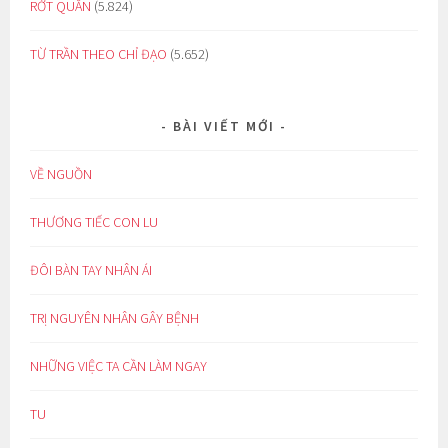
RỚT QUẦN
(5.824)
TỪ TRẦN THEO CHỈ ĐẠO
(5.652)
BÀI VIẾT MỚI
VỀ NGUỒN
THƯƠNG TIẾC CON LU
ĐÔI BÀN TAY NHÂN ÁI
TRỊ NGUYÊN NHÂN GÂY BỆNH
NHỮNG VIỆC TA CẦN LÀM NGAY
TU