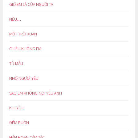
GIỜ EM LÀ CỦA NGƯỜI TA
NẾU…
MỘT TRỜI XUÂN
CHIỀU KHÔNG EM
TỪ MẪU
NHỚ NGƯỜI YÊU
SAO EM KHÔNG NÓI YÊU ANH
KHI YÊU
ĐÊM BUỒN
HÂN HOAN CẢM TÁC