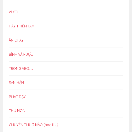
VÌ YÊU
HÃY THIỆN TÂM
ĂN CHAY
BÌNH VÀ RƯỢU
TRONG VEO…
SÂN HẬN
PHẬT DẠY
THU NON
CHUYỆN THUỞ NÀO (hoạ thơ)