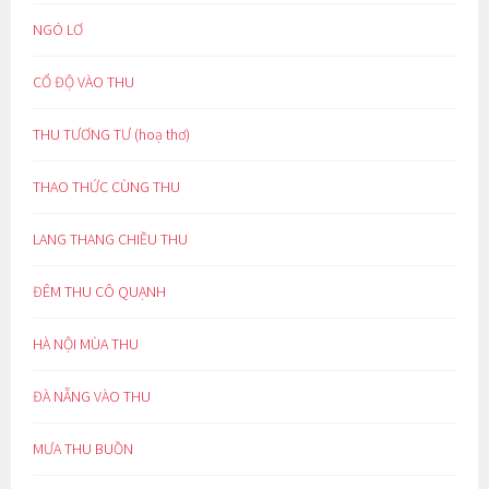
NGÓ LƠ
CỔ ĐỘ VÀO THU
THU TƯƠNG TƯ (hoạ thơ)
THAO THỨC CÙNG THU
LANG THANG CHIỀU THU
ĐÊM THU CÔ QUẠNH
HÀ NỘI MÙA THU
ĐÀ NẴNG VÀO THU
MƯA THU BUỒN