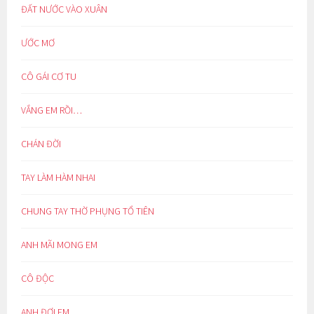
ĐẤT NƯỚC VÀO XUÂN
ƯỚC MƠ
CÔ GÁI CƠ TU
VẮNG EM RỒI…
CHÁN ĐỜI
TAY LÀM HÀM NHAI
CHUNG TAY THỜ PHỤNG TỔ TIÊN
ANH MÃI MONG EM
CÔ ĐỘC
ANH ĐỢI EM