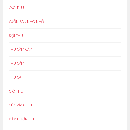
VÀO THU
VƯỜN RAU NHO NHỎ
ĐỢI THU
THU CĂM CĂM
THU CẢM
THU CA
GIÓ THU
CÚC VÀO THU
ĐẬM HƯƠNG THU