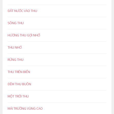
ĐẤT NƯỚC VÀO THU
SÔNG THU
HƯƠNG THU GỢI NHỚ
THU NHỚ
RỪNG THU
THU TRÊN BIỂN
ĐÊM THU BUỒN
MỘT TRỜI THU
MÁI TRƯỜNG VÙNG CAO