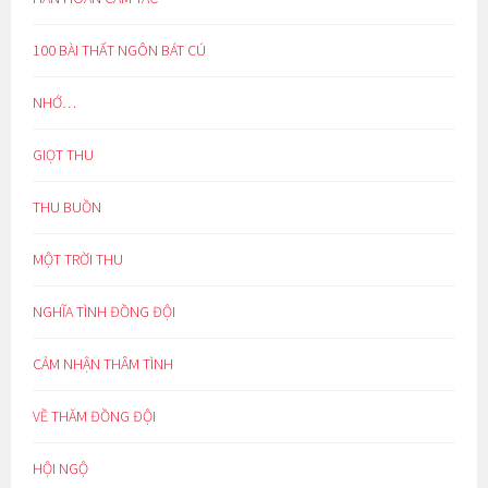
100 BÀI THẤT NGÔN BÁT CÚ
NHỚ…
GIỌT THU
THU BUỒN
MỘT TRỜI THU
NGHĨA TÌNH ĐỒNG ĐỘI
CẢM NHẬN THÂM TÌNH
VỀ THĂM ĐỒNG ĐỘI
HỘI NGỘ