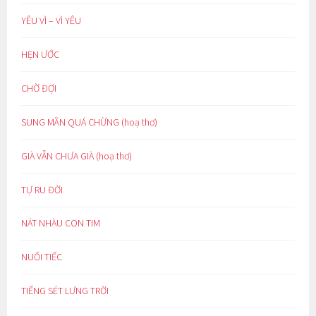
YÊU VÌ – VÌ YÊU
HẸN ƯỚC
CHỜ ĐỢI
SUNG MÃN QUÁ CHỪNG (hoạ thơ)
GIÀ VẪN CHƯA GIÀ (hoạ thơ)
TỰ RU ĐỜI
NÁT NHÀU CON TIM
NUỐI TIẾC
TIẾNG SÉT LƯNG TRỜI