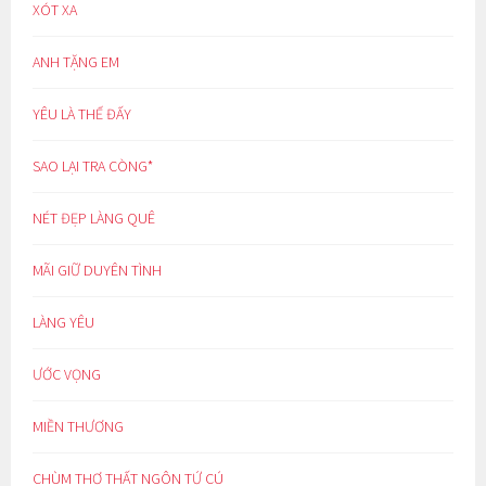
XÓT XA
ANH TẶNG EM
YÊU LÀ THẾ ĐẤY
SAO LẠI TRA CÒNG*
NÉT ĐẸP LÀNG QUÊ
MÃI GIỮ DUYÊN TÌNH
LÀNG YÊU
ƯỚC VỌNG
MIỀN THƯƠNG
CHÙM THƠ THẤT NGÔN TỨ CÚ