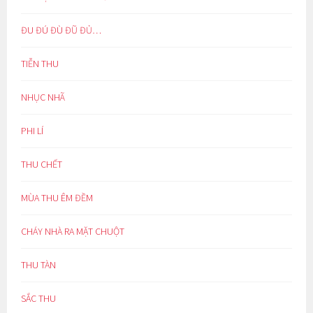
ĐU ĐÚ ĐÙ ĐŨ ĐỦ…
TIỄN THU
NHỤC NHÃ
PHI LÍ
THU CHẾT
MÙA THU ÊM ĐỀM
CHÁY NHÀ RA MẶT CHUỘT
THU TÀN
SẮC THU