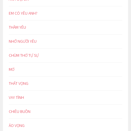
EM CÓ YÊU ANH?
THẦM YÊU
NHỚ NGƯỜI YÊU
CHÙM THƠ TỰ SỰ
MƠ
THẤT VỌNG
VAY TÌNH
CHIỀU BUỒN
ẢO VỌNG