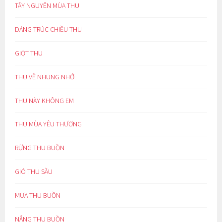
TÂY NGUYÊN MÙA THU
DÁNG TRÚC CHIỀU THU
GIỌT THU
THU VỀ NHUNG NHỚ
THU NÀY KHÔNG EM
THU MÙA YÊU THƯƠNG
RỪNG THU BUỒN
GIÓ THU SẦU
MƯA THU BUỒN
NẮNG THU BUỒN