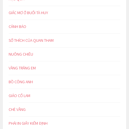
GIẤC MƠ Ở BUỔI TÀ HUY
CẢNH BÁO
SỞ THÍCH CỦA QUAN THAM
NUÔNG CHIỀU
VẦNG TRĂNG EM
BỒ CÔNG ANH
GIẢO CỔ LAM
CHÈ VẰNG
PHẢI IN GIẤY KIỂM ĐỊNH