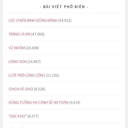
BÀI VIẾT PHỔ BIẾN
CÁC CHIẾN BINH DŨNG MÃNH
(54.922)
TRĂNG VÀ EM
(47.696)
VŨ NHÔM
(18.406)
LÒNG SON
(14.487)
LƯỚI TRỜI LỒNG LỘNG
(11.161)
CHỊCH XÃ GIAO
(8.528)
ĐỪNG TƯỞNG HẠ CÁNH SẼ AN TOÀN
(6.514)
“ĐẶC KHU”
(6.377)