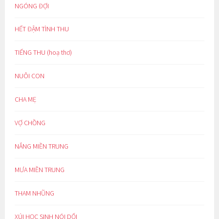
NGÓNG ĐỢI
HẾT ĐẬM TÌNH THU
TIẾNG THU (hoạ thơ)
NUÔI CON
CHA MẸ
VỢ CHỒNG
NẮNG MIỀN TRUNG
MƯA MIỀN TRUNG
THAM NHŨNG
XÚI HỌC SINH NÓI DỐI