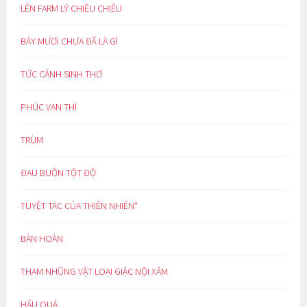
LÊN FARM LÝ CHIỀU CHIỀU
BẢY MƯƠI CHƯA ĐÃ LÀ GÌ
TỨC CẢNH SINH THƠ
PHÚC VẠN THÌ
TRÙM
ĐAU BUỒN TỘT ĐỘ
TUYỆT TÁC CỦA THIÊN NHIÊN*
BÀN HOÀN
THAM NHŨNG VẶT LOẠI GIẶC NỘI XÂM
HẬU QUẢ