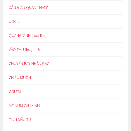
DÂN GIAN QUAN THAM*
ƯỚC…
QUANG VINH (hoạ thơ)
VÀO THU (hoạ thơ)
CHUYẾN BAY NHÂN ĐẠO
CHIỀU MUỘN
GỞI EM
MÊ NÚM CAU XINH
TÌNH MẪU TỬ