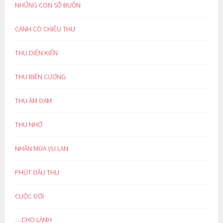
NHỮNG CON SỐ BUỒN
CÁNH CÒ CHIỀU THU
THU DIỆN KIẾN
THU BIÊN CƯƠNG
THU ẢM ĐẠM
THU NHỚ
NHÂN MÙA VU LAN
PHÚT ĐẦU THU
CUỘC ĐỜI
…CHO LÀNH