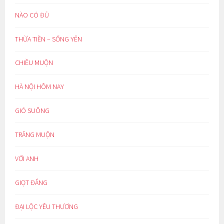
NÀO CÓ ĐỦ
THỪA TIỀN – SỐNG YÊN
CHIỀU MUỘN
HÀ NỘI HÔM NAY
GIÓ SUÔNG
TRĂNG MUỘN
VỚI ANH
GIỌT ĐẮNG
ĐẠI LỘC YÊU THƯƠNG