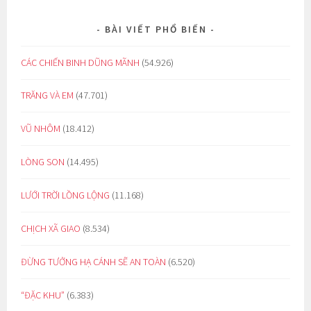
BÀI VIẾT PHỔ BIẾN
CÁC CHIẾN BINH DŨNG MÃNH
(54.926)
TRĂNG VÀ EM
(47.701)
VŨ NHÔM
(18.412)
LÒNG SON
(14.495)
LƯỚI TRỜI LỒNG LỘNG
(11.168)
CHỊCH XÃ GIAO
(8.534)
ĐỪNG TƯỞNG HẠ CÁNH SẼ AN TOÀN
(6.520)
“ĐẶC KHU”
(6.383)