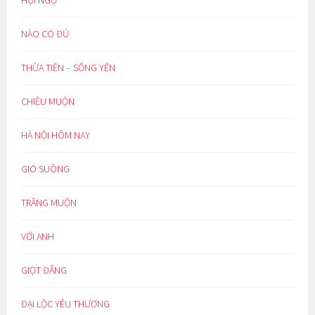
HỘI NGỘ
NÀO CÓ ĐỦ
THỪA TIỀN – SỐNG YÊN
CHIỀU MUỘN
HÀ NỘI HÔM NAY
GIÓ SUÔNG
TRĂNG MUỘN
VỚI ANH
GIỌT ĐẮNG
ĐẠI LỘC YÊU THƯƠNG