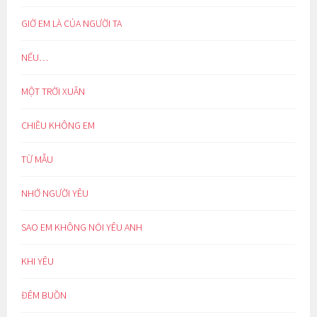
GIỜ EM LÀ CỦA NGƯỜI TA
NẾU…
MỘT TRỜI XUÂN
CHIỀU KHÔNG EM
TỪ MẪU
NHỚ NGƯỜI YÊU
SAO EM KHÔNG NÓI YÊU ANH
KHI YÊU
ĐÊM BUỒN