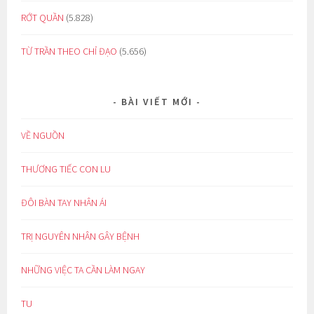
RỚT QUẦN
(5.828)
TỪ TRẦN THEO CHỈ ĐẠO
(5.656)
BÀI VIẾT MỚI
VỀ NGUỒN
THƯƠNG TIẾC CON LU
ĐÔI BÀN TAY NHÂN ÁI
TRỊ NGUYÊN NHÂN GÂY BỆNH
NHỮNG VIỆC TA CẦN LÀM NGAY
TU