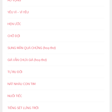
YÊU VÌ – VÌ YÊU
HẸN ƯỚC
CHỜ ĐỢI
SUNG MÃN QUÁ CHỪNG (hoạ thơ)
GIÀ VẪN CHƯA GIÀ (hoạ thơ)
TỰ RU ĐỜI
NÁT NHÀU CON TIM
NUỐI TIẾC
TIẾNG SÉT LƯNG TRỜI