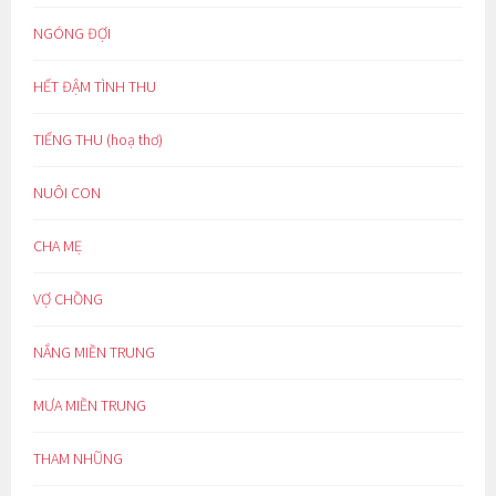
NGÓNG ĐỢI
HẾT ĐẬM TÌNH THU
TIẾNG THU (hoạ thơ)
NUÔI CON
CHA MẸ
VỢ CHỒNG
NẮNG MIỀN TRUNG
MƯA MIỀN TRUNG
THAM NHŨNG