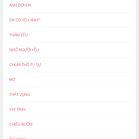
ANH ĐỢI EM
EM CÓ YÊU ANH?
THẦM YÊU
NHỚ NGƯỜI YÊU
CHÙM THƠ TỰ SỰ
MƠ
THẤT VỌNG
VAY TÌNH
CHIỀU BUỒN
ẢO VỌNG