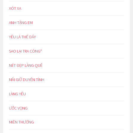
XÓT XA
ANH TẶNG EM
YÊU LÀ THẾ ĐẤY
SAO LẠI TRA CÒNG*
NÉT ĐẸP LÀNG QUÊ
MÃI GIỮ DUYÊN TÌNH
LÀNG YÊU
ƯỚC VỌNG
MIỀN THƯƠNG