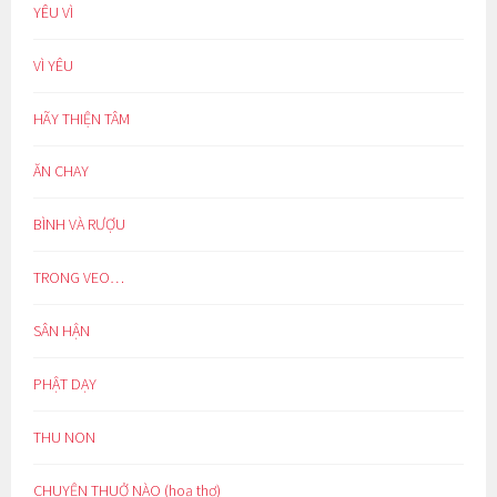
YÊU VÌ
VÌ YÊU
HÃY THIỆN TÂM
ĂN CHAY
BÌNH VÀ RƯỢU
TRONG VEO…
SÂN HẬN
PHẬT DẠY
THU NON
CHUYỆN THUỞ NÀO (hoạ thơ)