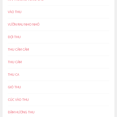
VÀO THU
VƯỜN RAU NHO NHỎ
ĐỢI THU
THU CĂM CĂM
THU CẢM
THU CA
GIÓ THU
CÚC VÀO THU
ĐẬM HƯƠNG THU