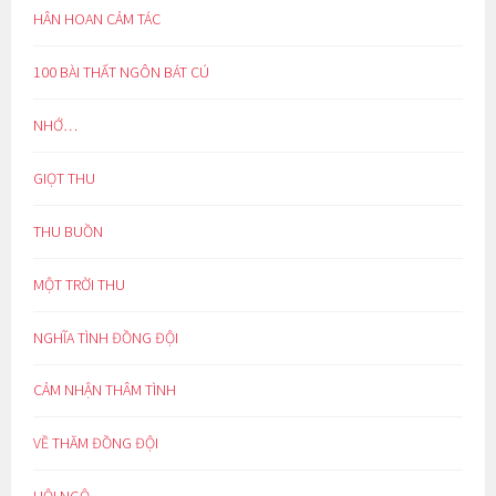
HÂN HOAN CẢM TÁC
100 BÀI THẤT NGÔN BÁT CÚ
NHỚ…
GIỌT THU
THU BUỒN
MỘT TRỜI THU
NGHĨA TÌNH ĐỒNG ĐỘI
CẢM NHẬN THÂM TÌNH
VỀ THĂM ĐỒNG ĐỘI