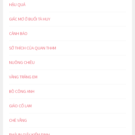
HẬU QUẢ
GIẤC MƠ Ở BUỔI TÀ HUY
CẢNH BÁO
SỞ THÍCH CỦA QUAN THAM
NUÔNG CHIỀU
VẦNG TRĂNG EM
BỒ CÔNG ANH
GIẢO CỔ LAM
CHÈ VẰNG
PHẢI IN GIẤY KIỂM ĐỊNH