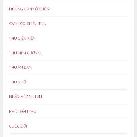
NHỮNG CON SỐ BUỒN
CÁNH CÒ CHIỀU THU
THU DIỆN KIẾN
THU BIÊN CƯƠNG
THU ẢM ĐẠM
THU NHỚ
NHÂN MÙA VU LAN
PHÚT ĐẦU THU
CUỘC ĐỜI