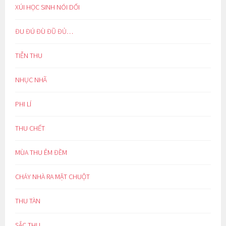
XÚI HỌC SINH NÓI DỐI
ĐU ĐÚ ĐÙ ĐŨ ĐỦ…
TIỄN THU
NHỤC NHÃ
PHI LÍ
THU CHẾT
MÙA THU ÊM ĐỀM
CHÁY NHÀ RA MẶT CHUỘT
THU TÀN
SẮC THU