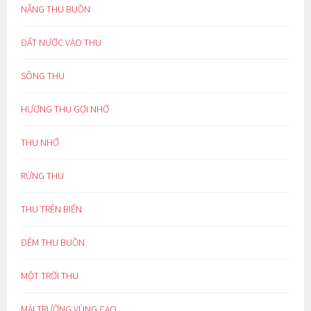
NẮNG THU BUỒN
ĐẤT NƯỚC VÀO THU
SÔNG THU
HƯƠNG THU GỢI NHỚ
THU NHỚ
RỪNG THU
THU TRÊN BIỂN
ĐÊM THU BUỒN
MỘT TRỜI THU
MÁI TRƯỜNG VÙNG CAO