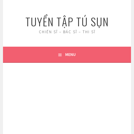
Skip
to
TUYỂN TẬP TÚ SỤN
content
CHIẾN SĨ – BÁC SĨ – THI SĨ
MENU