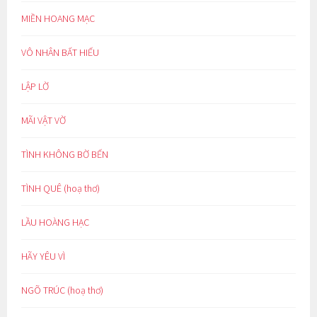
MIỀN HOANG MẠC
VÔ NHÂN BẤT HIẾU
LẬP LỜ
MÃI VẬT VỜ
TÌNH KHÔNG BỜ BẾN
TÌNH QUÊ (hoạ thơ)
LẦU HOÀNG HẠC
HÃY YÊU VÌ
NGÕ TRÚC (hoạ thơ)