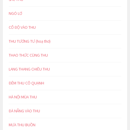
NGÓ LƠ
CỔ ĐỘ VÀO THU
THU TƯƠNG TƯ (hoạ thơ)
THAO THỨC CÙNG THU
LANG THANG CHIỀU THU
ĐÊM THU CÔ QUẠNH
HÀ NỘI MÙA THU
ĐÀ NẴNG VÀO THU
MƯA THU BUỒN