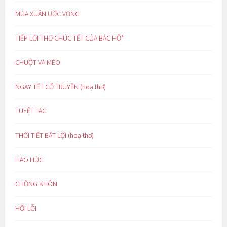
MÙA XUÂN ƯỚC VỌNG
TIẾP LỜI THƠ CHÚC TẾT CỦA BÁC HỒ*
CHUỘT VÀ MÈO
NGÀY TẾT CỔ TRUYỀN (hoạ thơ)
TUYỆT TÁC
THỜI TIẾT BẤT LỢI (hoạ thơ)
HÁO HỨC
CHỒNG KHÔN
HỐI LỖI