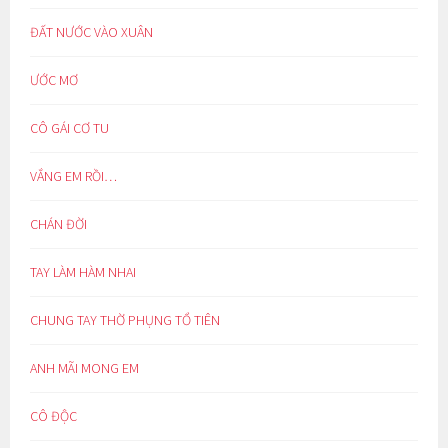
ĐẤT NƯỚC VÀO XUÂN
ƯỚC MƠ
CÔ GÁI CƠ TU
VẮNG EM RỒI…
CHÁN ĐỜI
TAY LÀM HÀM NHAI
CHUNG TAY THỜ PHỤNG TỔ TIÊN
ANH MÃI MONG EM
CÔ ĐỘC