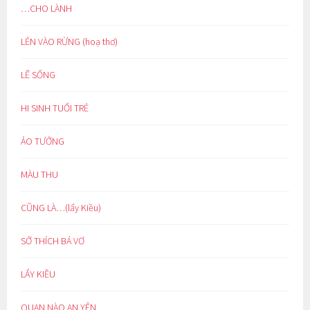
…CHO LÀNH
LẺN VÀO RỪNG (hoạ thơ)
LẼ SỐNG
HI SINH TUỔI TRẺ
ẢO TƯỞNG
MÀU THU
CŨNG LÀ…(lẩy Kiều)
SỞ THÍCH BÁ VƠ
LẨY KIỀU
QUAN NÀO AN YÊN