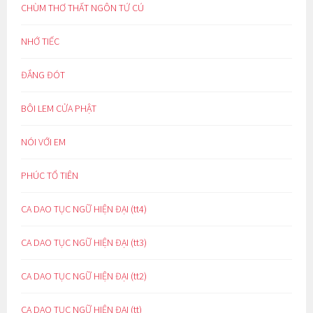
CHÙM THƠ THẤT NGÔN TỨ CÚ
NHỚ TIẾC
ĐẮNG ĐÓT
BÔI LEM CỬA PHẬT
NÓI VỚI EM
PHÚC TỔ TIÊN
CA DAO TỤC NGỮ HIỆN ĐẠI (tt4)
CA DAO TỤC NGỮ HIỆN ĐẠI (tt3)
CA DAO TỤC NGỮ HIỆN ĐẠI (tt2)
CA DAO TỤC NGỮ HIỆN ĐẠI (tt)