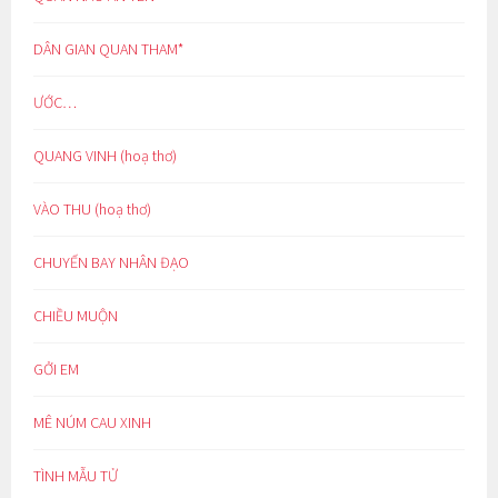
DÂN GIAN QUAN THAM*
ƯỚC…
QUANG VINH (hoạ thơ)
VÀO THU (hoạ thơ)
CHUYẾN BAY NHÂN ĐẠO
CHIỀU MUỘN
GỞI EM
MÊ NÚM CAU XINH
TÌNH MẪU TỬ