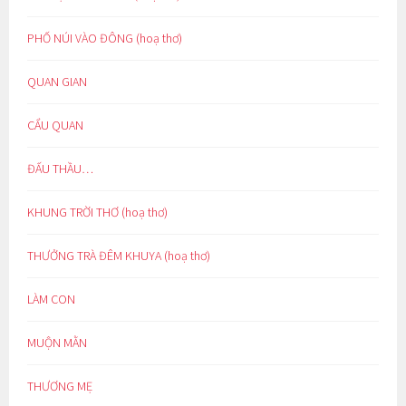
PHỐ NÚI VÀO ĐÔNG (hoạ thơ)
QUAN GIAN
CẨU QUAN
ĐẤU THẦU…
KHUNG TRỜI THƠ (hoạ thơ)
THƯỞNG TRÀ ĐÊM KHUYA (hoạ thơ)
LÀM CON
MUỘN MẰN
THƯƠNG MẸ