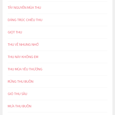
TÂY NGUYÊN MÙA THU
DÁNG TRÚC CHIỀU THU
GIỌT THU
THU VỀ NHUNG NHỚ
THU NÀY KHÔNG EM
THU MÙA YÊU THƯƠNG
RỪNG THU BUỒN
GIÓ THU SẦU
MƯA THU BUỒN