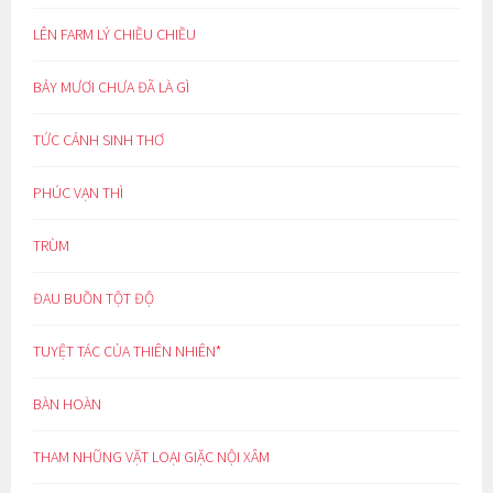
LÊN FARM LÝ CHIỀU CHIỀU
BẢY MƯƠI CHƯA ĐÃ LÀ GÌ
TỨC CẢNH SINH THƠ
PHÚC VẠN THÌ
TRÙM
ĐAU BUỒN TỘT ĐỘ
TUYỆT TÁC CỦA THIÊN NHIÊN*
BÀN HOÀN
THAM NHŨNG VẶT LOẠI GIẶC NỘI XÂM