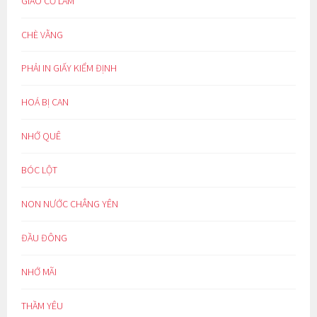
GIẢO CỔ LAM
CHÈ VẰNG
PHẢI IN GIẤY KIỂM ĐỊNH
HOÁ BỊ CAN
NHỚ QUÊ
BÓC LỘT
NON NƯỚC CHẲNG YÊN
ĐẦU ĐÔNG
NHỚ MÃI
THẦM YÊU