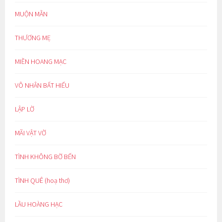
MUỘN MẰN
THƯƠNG MẸ
MIỀN HOANG MẠC
VÔ NHÂN BẤT HIẾU
LẬP LỜ
MÃI VẬT VỜ
TÌNH KHÔNG BỜ BẾN
TÌNH QUÊ (hoạ thơ)
LẦU HOÀNG HẠC