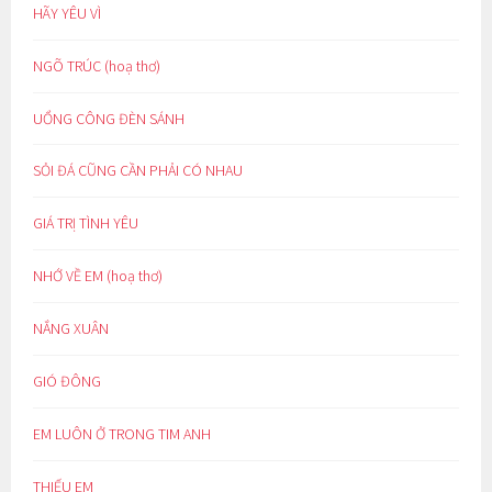
HÃY YÊU VÌ
NGÕ TRÚC (hoạ thơ)
UỔNG CÔNG ĐÈN SÁNH
SỎI ĐÁ CŨNG CẦN PHẢI CÓ NHAU
GIÁ TRỊ TÌNH YÊU
NHỚ VỀ EM (hoạ thơ)
NẮNG XUÂN
GIÓ ĐÔNG
EM LUÔN Ở TRONG TIM ANH
THIẾU EM