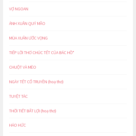
VỢ NGOAN
ÁNH XUÂN QUÝ MÃO
MÙA XUÂN ƯỚC VỌNG
TIẾP LỜI THƠ CHÚC TẾT CỦA BÁC HỒ*
CHUỘT VÀ MÈO
NGÀY TẾT CỔ TRUYỀN (hoạ thơ)
TUYỆT TÁC
THỜI TIẾT BẤT LỢI (hoạ thơ)
HÁO HỨC