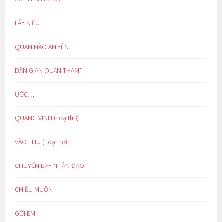
LẨY KIỀU
QUAN NÀO AN YÊN
DÂN GIAN QUAN THAM*
ƯỚC…
QUANG VINH (hoạ thơ)
VÀO THU (hoạ thơ)
CHUYẾN BAY NHÂN ĐẠO
CHIỀU MUỘN
GỞI EM