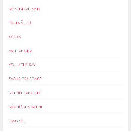
MÊ NÚM CAU XINH
TÌNH MẪU TỬ
XÓT XA
ANH TẶNG EM
YÊU LÀ THẾ ĐẤY
SAO LẠI TRA CÒNG*
NÉT ĐẸP LÀNG QUÊ
MÃI GIỮ DUYÊN TÌNH
LÀNG YÊU