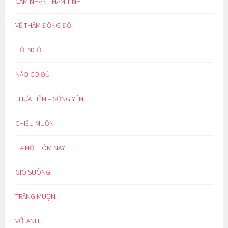
CẢM NHẬN THÂM TÌNH
VỀ THĂM ĐỒNG ĐỘI
HỘI NGỘ
NÀO CÓ ĐỦ
THỪA TIỀN – SỐNG YÊN
CHIỀU MUỘN
HÀ NỘI HÔM NAY
GIÓ SUÔNG
TRĂNG MUỘN
VỚI ANH