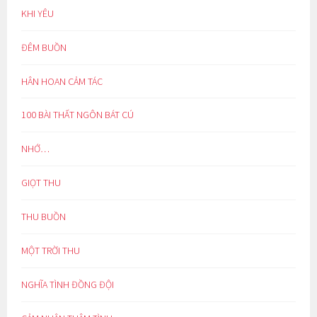
KHI YÊU
ĐÊM BUỒN
HÂN HOAN CẢM TÁC
100 BÀI THẤT NGÔN BÁT CÚ
NHỚ…
GIỌT THU
THU BUỒN
MỘT TRỜI THU
NGHĨA TÌNH ĐỒNG ĐỘI