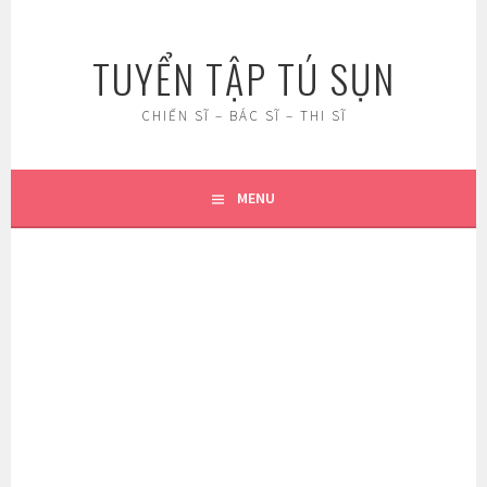
Skip
to
TUYỂN TẬP TÚ SỤN
content
CHIẾN SĨ – BÁC SĨ – THI SĨ
MENU