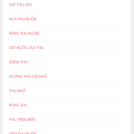
GIÓ THU SẦU
MƯA THU BUỒN
NẮNG THU BUỒN
ĐẤT NƯỚC VÀO THU
SÔNG THU
HƯƠNG THU GỢI NHỚ
THU NHỚ
RỪNG THU
THU TRÊN BIỂN
ĐÊM THU BUỒN