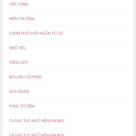
ƯỚC VỌNG
MIỀN THƯƠNG
CHÙM THƠ THẤT NGÔN TỨ CÚ
NHỚ TIẾC
ĐẮNG ĐÓT
BÔI LEM CỬA PHẬT
NÓI VỚI EM
PHÚC TỔ TIÊN
CA DAO TỤC NGỮ HIỆN ĐẠI (tt4)
CA DAO TỤC NGỮ HIỆN ĐẠI (tt3)