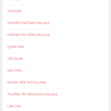
THU NON
CHUYỆN THUỞ NÀO (hoạ thơ)
PHỐ NÚI VÀO ĐÔNG (hoạ thơ)
QUAN GIAN
CẨU QUAN
ĐẤU THẦU…
KHUNG TRỜI THƠ (hoạ thơ)
THƯỞNG TRÀ ĐÊM KHUYA (hoạ thơ)
LÀM CON