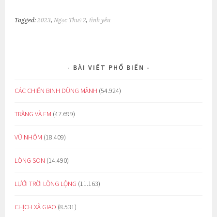
Tagged:
2023
,
Ngọc Thuỷ 2
,
tình yêu
BÀI VIẾT PHỔ BIẾN
CÁC CHIẾN BINH DŨNG MÃNH
(54.924)
TRĂNG VÀ EM
(47.699)
VŨ NHÔM
(18.409)
LÒNG SON
(14.490)
LƯỚI TRỜI LỒNG LỘNG
(11.163)
CHỊCH XÃ GIAO
(8.531)