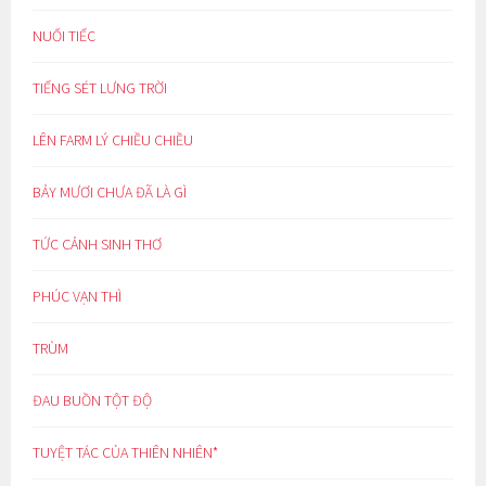
NUỐI TIẾC
TIẾNG SÉT LƯNG TRỜI
LÊN FARM LÝ CHIỀU CHIỀU
BẢY MƯƠI CHƯA ĐÃ LÀ GÌ
TỨC CẢNH SINH THƠ
PHÚC VẠN THÌ
TRÙM
ĐAU BUỒN TỘT ĐỘ
TUYỆT TÁC CỦA THIÊN NHIÊN*