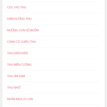
CÚC VÀO THU
ĐẬM HƯƠNG THU
NHỮNG CON SỐ BUỒN
CÁNH CÒ CHIỀU THU
THU DIỆN KIẾN
THU BIÊN CƯƠNG
THU ẢM ĐẠM
THU NHỚ
NHÂN MÙA VU LAN