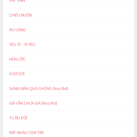
VAY TÌNH
CHIỀU BUỒN
ẢO VỌNG
YÊU VÌ – VÌ YÊU
HẸN ƯỚC
CHỜ ĐỢI
SUNG MÃN QUÁ CHỪNG (hoạ thơ)
GIÀ VẪN CHƯA GIÀ (hoạ thơ)
TỰ RU ĐỜI
NÁT NHÀU CON TIM