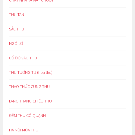
THU TÀN
SẮC THU
NGÓ LƠ
CỔ ĐỘ VÀO THU
THU TƯƠNG TƯ (hoạ thơ)
THAO THỨC CÙNG THU
LANG THANG CHIỀU THU
ĐÊM THU CÔ QUẠNH
HÀ NỘI MÙA THU