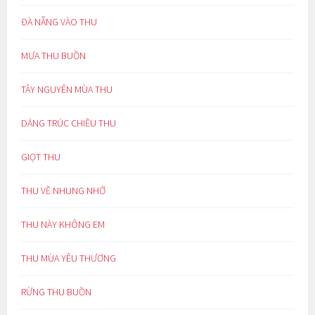
ĐÀ NẴNG VÀO THU
MƯA THU BUỒN
TÂY NGUYÊN MÙA THU
DÁNG TRÚC CHIỀU THU
GIỌT THU
THU VỀ NHUNG NHỚ
THU NÀY KHÔNG EM
THU MÙA YÊU THƯƠNG
RỪNG THU BUỒN