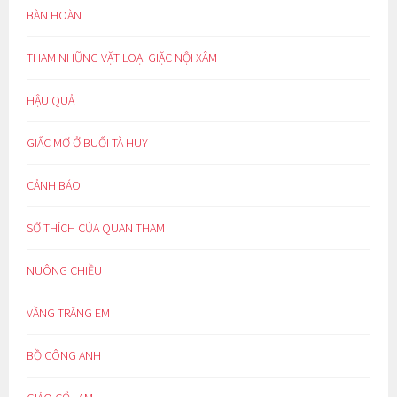
BÀN HOÀN
THAM NHŨNG VẶT LOẠI GIẶC NỘI XÂM
HẬU QUẢ
GIẤC MƠ Ở BUỔI TÀ HUY
CẢNH BÁO
SỞ THÍCH CỦA QUAN THAM
NUÔNG CHIỀU
VẦNG TRĂNG EM
BỒ CÔNG ANH