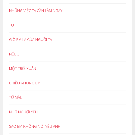
NHỮNG VIỆC TA CẦN LÀM NGAY
TU
GIỜ EM LÀ CỦA NGƯỜI TA
NẾU…
MỘT TRỜI XUÂN
CHIỀU KHÔNG EM
TỪ MẪU
NHỚ NGƯỜI YÊU
SAO EM KHÔNG NÓI YÊU ANH