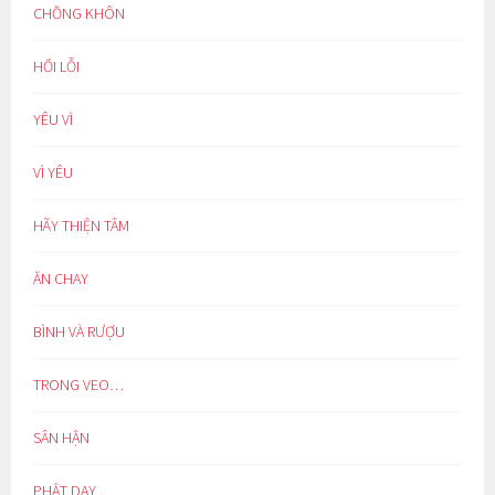
CHỒNG KHÔN
HỐI LỖI
YÊU VÌ
VÌ YÊU
HÃY THIỆN TÂM
ĂN CHAY
BÌNH VÀ RƯỢU
TRONG VEO…
SÂN HẬN
PHẬT DẠY