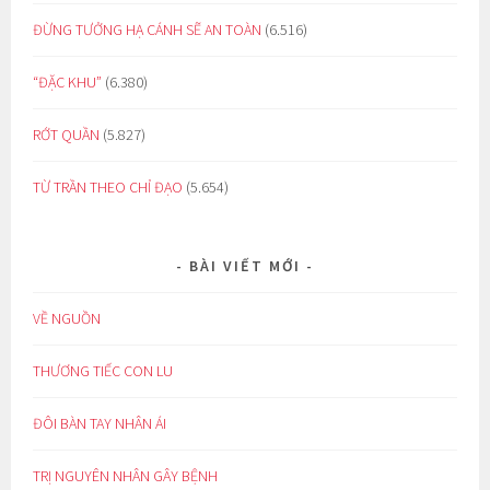
ĐỪNG TƯỞNG HẠ CÁNH SẼ AN TOÀN
(6.516)
“ĐẶC KHU”
(6.380)
RỚT QUẦN
(5.827)
TỪ TRẦN THEO CHỈ ĐẠO
(5.654)
BÀI VIẾT MỚI
VỀ NGUỒN
THƯƠNG TIẾC CON LU
ĐÔI BÀN TAY NHÂN ÁI
TRỊ NGUYÊN NHÂN GÂY BỆNH