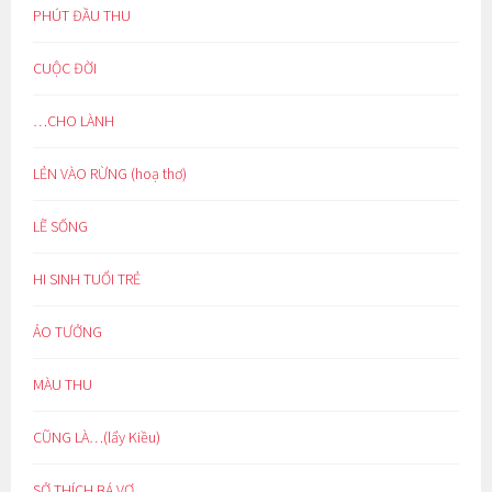
PHÚT ĐẦU THU
CUỘC ĐỜI
…CHO LÀNH
LẺN VÀO RỪNG (hoạ thơ)
LẼ SỐNG
HI SINH TUỔI TRẺ
ẢO TƯỞNG
MÀU THU
CŨNG LÀ…(lẩy Kiều)
SỞ THÍCH BÁ VƠ