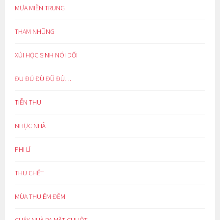
MƯA MIỀN TRUNG
THAM NHŨNG
XÚI HỌC SINH NÓI DỐI
ĐU ĐÚ ĐÙ ĐŨ ĐỦ…
TIỄN THU
NHỤC NHÃ
PHI LÍ
THU CHẾT
MÙA THU ÊM ĐỀM
CHÁY NHÀ RA MẶT CHUỘT