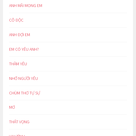
ANH MÃI MONG EM
CÔ ĐỘC
ANH ĐỢI EM
EM CÓ YÊU ANH?
THẦM YÊU
NHỚ NGƯỜI YÊU
CHÙM THƠ TỰ SỰ
MƠ
THẤT VỌNG