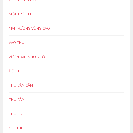
MỘT TRỜI THU
MÁI TRƯỜNG VÙNG CAO
VÀO THU
VƯỜN RAU NHO NHỎ
ĐỢI THU
THU CĂM CĂM
THU CẢM
THU CA
GIÓ THU