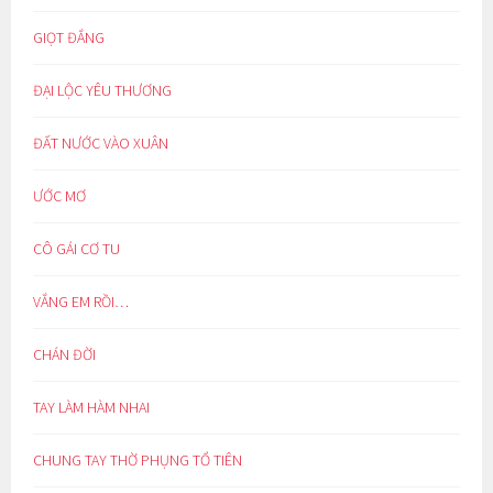
GIỌT ĐẮNG
ĐẠI LỘC YÊU THƯƠNG
ĐẤT NƯỚC VÀO XUÂN
ƯỚC MƠ
CÔ GÁI CƠ TU
VẮNG EM RỒI…
CHÁN ĐỜI
TAY LÀM HÀM NHAI
CHUNG TAY THỜ PHỤNG TỔ TIÊN