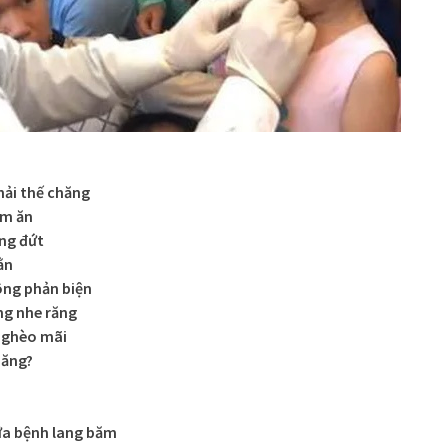
ải thế chăng
àm ăn
ằng đứt
ằn
ông phản biện
ng nhe răng
nghèo mãi
hăng?
ữa bệnh lang băm