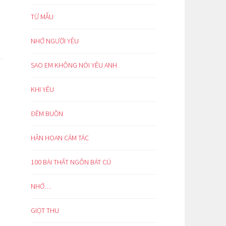
TỪ MẪU
NHỚ NGƯỜI YÊU
SAO EM KHÔNG NÓI YÊU ANH
KHI YÊU
ĐÊM BUỒN
HÂN HOAN CẢM TÁC
100 BÀI THẤT NGÔN BÁT CÚ
NHỚ…
GIỌT THU