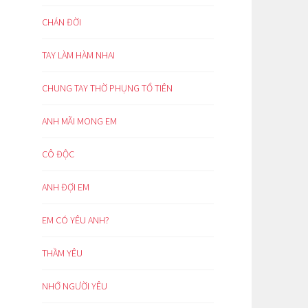
CHÁN ĐỜI
TAY LÀM HÀM NHAI
CHUNG TAY THỜ PHỤNG TỔ TIÊN
ANH MÃI MONG EM
CÔ ĐỘC
ANH ĐỢI EM
EM CÓ YÊU ANH?
THẦM YÊU
NHỚ NGƯỜI YÊU