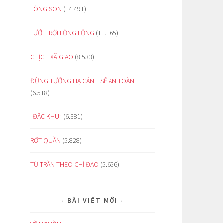
LÒNG SON
(14.491)
LƯỚI TRỜI LỒNG LỘNG
(11.165)
CHỊCH XÃ GIAO
(8.533)
ĐỪNG TƯỞNG HẠ CÁNH SẼ AN TOÀN
(6.518)
“ĐẶC KHU”
(6.381)
RỚT QUẦN
(5.828)
TỪ TRẦN THEO CHỈ ĐẠO
(5.656)
BÀI VIẾT MỚI