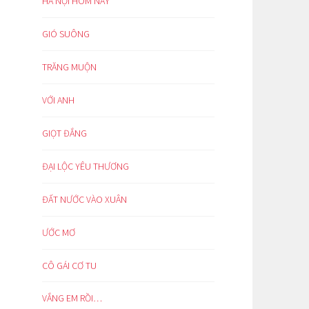
HÀ NỘI HÔM NAY
GIÓ SUÔNG
TRĂNG MUỘN
VỚI ANH
GIỌT ĐẮNG
ĐẠI LỘC YÊU THƯƠNG
ĐẤT NƯỚC VÀO XUÂN
ƯỚC MƠ
CÔ GÁI CƠ TU
VẮNG EM RỒI…