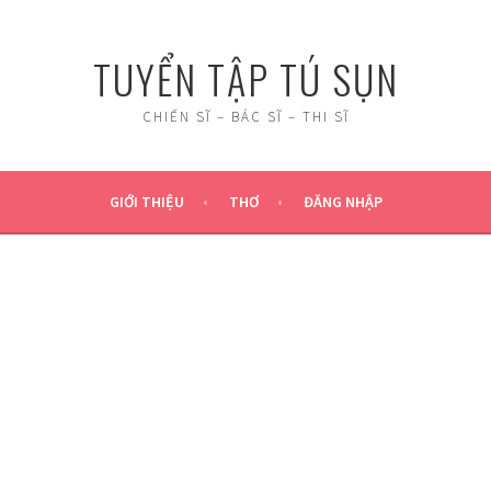
TUYỂN TẬP TÚ SỤN
CHIẾN SĨ – BÁC SĨ – THI SĨ
GIỚI THIỆU
THƠ
ĐĂNG NHẬP