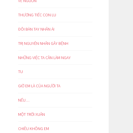
VỀ NGUỒN
THƯƠNG TIẾC CON LU
ĐÔI BÀN TAY NHÂN ÁI
TRỊ NGUYÊN NHÂN GÂY BỆNH
NHỮNG VIỆC TA CẦN LÀM NGAY
TU
GIỜ EM LÀ CỦA NGƯỜI TA
NẾU…
MỘT TRỜI XUÂN
CHIỀU KHÔNG EM