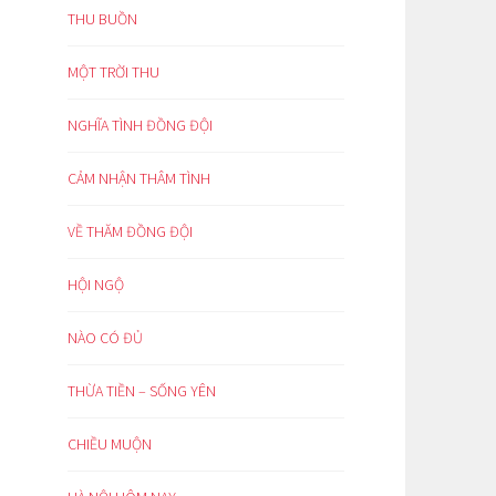
THU BUỒN
MỘT TRỜI THU
NGHĨA TÌNH ĐỒNG ĐỘI
CẢM NHẬN THÂM TÌNH
VỀ THĂM ĐỒNG ĐỘI
HỘI NGỘ
NÀO CÓ ĐỦ
THỪA TIỀN – SỐNG YÊN
CHIỀU MUỘN