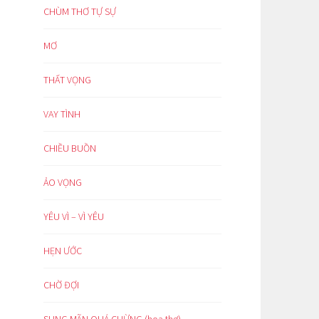
CHÙM THƠ TỰ SỰ
MƠ
THẤT VỌNG
VAY TÌNH
CHIỀU BUỒN
ẢO VỌNG
YÊU VÌ – VÌ YÊU
HẸN ƯỚC
CHỜ ĐỢI
SUNG MÃN QUÁ CHỪNG (hoạ thơ)