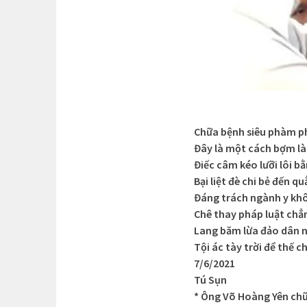
Chữa bệnh siêu phàm ph
Đây là một cách bợm l
Điếc câm kéo lưỡi lôi b
Bại liệt đè chi bẻ đến qu
Đáng trách ngành y kh
Chê thay pháp luật chẳ
Lang băm lừa đảo dân 
Tội ác tày trời để thế c
7/6/2021
Tú Sụn
* Ông Võ Hoàng Yên ch