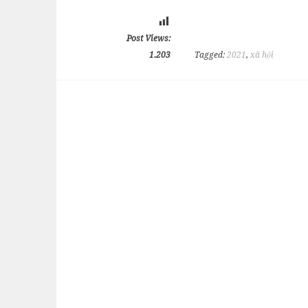
Post Views:
1.203
Tagged:
2021
,
xã hội