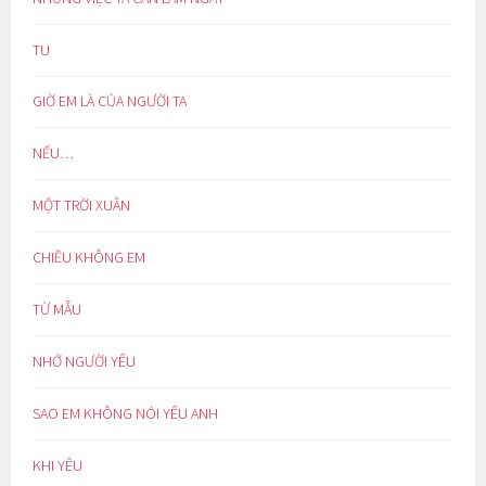
TU
GIỜ EM LÀ CỦA NGƯỜI TA
NẾU…
MỘT TRỜI XUÂN
CHIỀU KHÔNG EM
TỪ MẪU
NHỚ NGƯỜI YÊU
SAO EM KHÔNG NÓI YÊU ANH
KHI YÊU