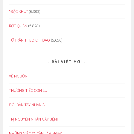
“ĐẶC KHU”
(6.383)
RỚT QUẦN
(5.828)
TỪ TRẦN THEO CHỈ ĐẠO
(5.656)
BÀI VIẾT MỚI
VỀ NGUỒN
THƯƠNG TIẾC CON LU
ĐÔI BÀN TAY NHÂN ÁI
TRỊ NGUYÊN NHÂN GÂY BỆNH
NHỮNG VIỆC TA CẦN LÀM NGAY