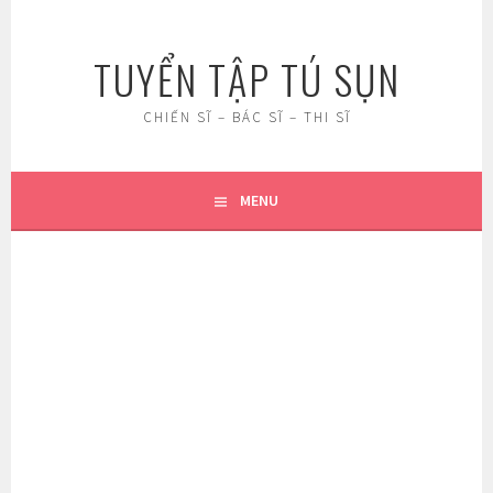
Skip
to
TUYỂN TẬP TÚ SỤN
content
CHIẾN SĨ – BÁC SĨ – THI SĨ
MENU