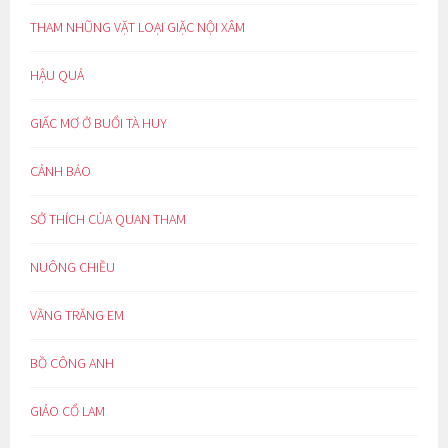
THAM NHŨNG VẶT LOẠI GIẶC NỘI XÂM
HẬU QUẢ
GIẤC MƠ Ở BUỔI TÀ HUY
CẢNH BÁO
SỞ THÍCH CỦA QUAN THAM
NUÔNG CHIỀU
VẦNG TRĂNG EM
BỒ CÔNG ANH
GIẢO CỔ LAM