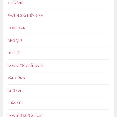
CHÈ VẰNG
PHẢI IN GIẤY KIỂM ĐỊNH
HOÁ BỊ CAN
NHỚ QUÊ
BÓC LỘT
NON NƯỚC CHẲNG YÊN
ĐẦU ĐÔNG
NHỚ MÃI
THẦM YÊU
HOẠ THƠ ĐƯỜNG LUẬT