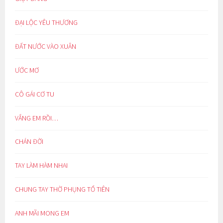
ĐẠI LỘC YÊU THƯƠNG
ĐẤT NƯỚC VÀO XUÂN
ƯỚC MƠ
CÔ GÁI CƠ TU
VẮNG EM RỒI…
CHÁN ĐỜI
TAY LÀM HÀM NHAI
CHUNG TAY THỜ PHỤNG TỔ TIÊN
ANH MÃI MONG EM