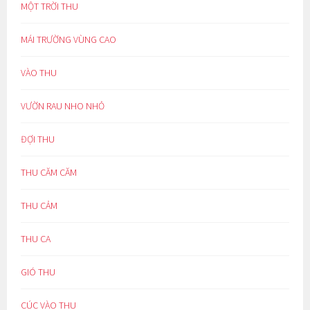
MỘT TRỜI THU
MÁI TRƯỜNG VÙNG CAO
VÀO THU
VƯỜN RAU NHO NHỎ
ĐỢI THU
THU CĂM CĂM
THU CẢM
THU CA
GIÓ THU
CÚC VÀO THU