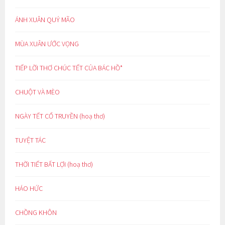
ÁNH XUÂN QUÝ MÃO
MÙA XUÂN ƯỚC VỌNG
TIẾP LỜI THƠ CHÚC TẾT CỦA BÁC HỒ*
CHUỘT VÀ MÈO
NGÀY TẾT CỔ TRUYỀN (hoạ thơ)
TUYỆT TÁC
THỜI TIẾT BẤT LỢI (hoạ thơ)
HÁO HỨC
CHỒNG KHÔN