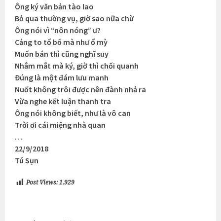
Ông ký văn bản tào lao
Bỏ qua thường vụ, giờ sao nữa chừ
Ông nói vì “nôn nóng” ư?
Cảng to tổ bố mà như ổ mỳ
Muốn bán thì cũng nghĩ suy
Nhắm mắt mà ký, giờ thì chối quanh
Đúng là một đám lưu manh
Nuốt không trôi được nên đành nhả ra
Vừa nghe kết luận thanh tra
Ông nói không biết, như là vô can
Trời ơi cái miệng nhà quan
…
22/9/2018
Tú Sụn
Post Views:
1.929