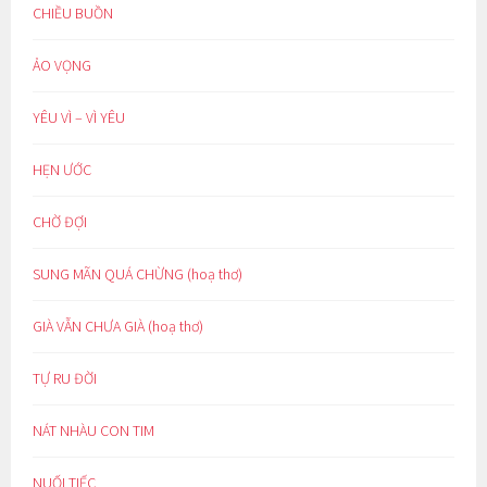
CHIỀU BUỒN
ẢO VỌNG
YÊU VÌ – VÌ YÊU
HẸN ƯỚC
CHỜ ĐỢI
SUNG MÃN QUÁ CHỪNG (hoạ thơ)
GIÀ VẪN CHƯA GIÀ (hoạ thơ)
TỰ RU ĐỜI
NÁT NHÀU CON TIM
NUỐI TIẾC