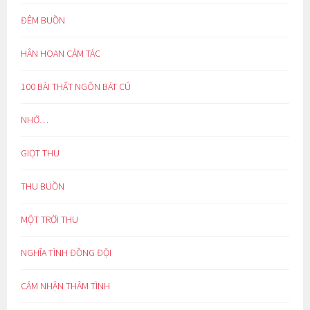
ĐÊM BUỒN
HÂN HOAN CẢM TÁC
100 BÀI THẤT NGÔN BÁT CÚ
NHỚ…
GIỌT THU
THU BUỒN
MỘT TRỜI THU
NGHĨA TÌNH ĐỒNG ĐỘI
CẢM NHẬN THÂM TÌNH