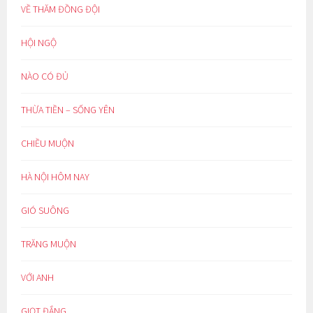
VỀ THĂM ĐỒNG ĐỘI
HỘI NGỘ
NÀO CÓ ĐỦ
THỪA TIỀN – SỐNG YÊN
CHIỀU MUỘN
HÀ NỘI HÔM NAY
GIÓ SUÔNG
TRĂNG MUỘN
VỚI ANH
GIỌT ĐẮNG