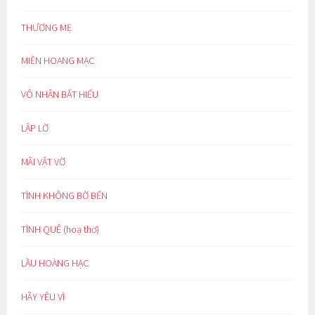
THƯƠNG MẸ
MIỀN HOANG MẠC
VÔ NHÂN BẤT HIẾU
LẬP LỜ
MÃI VẬT VỜ
TÌNH KHÔNG BỜ BẾN
TÌNH QUÊ (hoạ thơ)
LẦU HOÀNG HẠC
HÃY YÊU VÌ