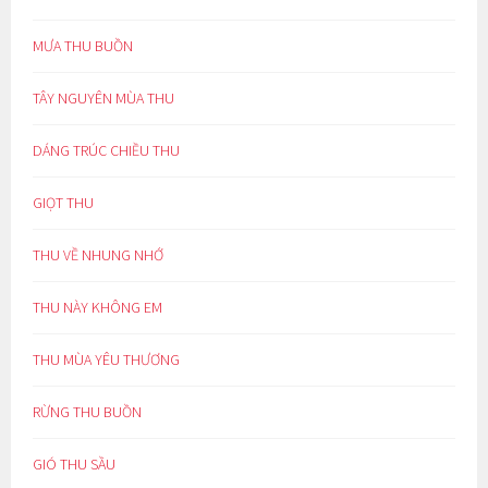
MƯA THU BUỒN
TÂY NGUYÊN MÙA THU
DÁNG TRÚC CHIỀU THU
GIỌT THU
THU VỀ NHUNG NHỚ
THU NÀY KHÔNG EM
THU MÙA YÊU THƯƠNG
RỪNG THU BUỒN
GIÓ THU SẦU