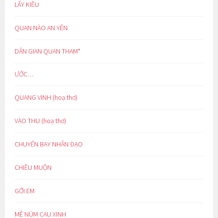
LẨY KIỀU
QUAN NÀO AN YÊN
DÂN GIAN QUAN THAM*
ƯỚC…
QUANG VINH (hoạ thơ)
VÀO THU (hoạ thơ)
CHUYẾN BAY NHÂN ĐẠO
CHIỀU MUỘN
GỞI EM
MÊ NÚM CAU XINH