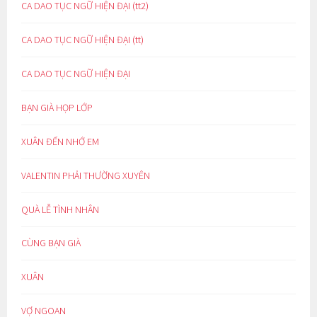
CA DAO TỤC NGỮ HIỆN ĐẠI (tt2)
CA DAO TỤC NGỮ HIỆN ĐẠI (tt)
CA DAO TỤC NGỮ HIỆN ĐẠI
BẠN GIÀ HỌP LỚP
XUÂN ĐẾN NHỚ EM
VALENTIN PHẢI THƯỜNG XUYÊN
QUÀ LỄ TÌNH NHÂN
CÙNG BẠN GIÀ
XUÂN
VỢ NGOAN