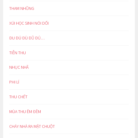
THAM NHŨNG
XÚI HỌC SINH NÓI DỐI
ĐU ĐÚ ĐÙ ĐŨ ĐỦ…
TIỄN THU
NHỤC NHÃ
PHI LÍ
THU CHẾT
MÙA THU ÊM ĐỀM
CHÁY NHÀ RA MẶT CHUỘT