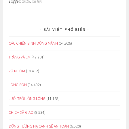
Tagged:
2018
,
xã hội
BÀI VIẾT PHỔ BIẾN
CÁC CHIẾN BINH DŨNG MÃNH
(54.926)
TRĂNG VÀ EM
(47.701)
VŨ NHÔM
(18.412)
LÒNG SON
(14.492)
LƯỚI TRỜI LỒNG LỘNG
(11.168)
CHỊCH XÃ GIAO
(8.534)
ĐỪNG TƯỞNG HẠ CÁNH SẼ AN TOÀN
(6.520)