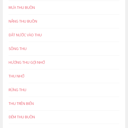
MƯA THU BUỒN
NẮNG THU BUỒN
ĐẤT NƯỚC VÀO THU
SÔNG THU
HƯƠNG THU GỢI NHỚ
THU NHỚ
RỪNG THU
THU TRÊN BIỂN
ĐÊM THU BUỒN