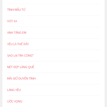
TÌNH MẪU TỬ
XÓT XA
ANH TẶNG EM
YÊU LÀ THẾ ĐẤY
SAO LẠI TRA CÒNG*
NÉT ĐẸP LÀNG QUÊ
MÃI GIỮ DUYÊN TÌNH
LÀNG YÊU
ƯỚC VỌNG