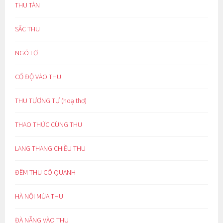
THU TÀN
SẮC THU
NGÓ LƠ
CỔ ĐỘ VÀO THU
THU TƯƠNG TƯ (hoạ thơ)
THAO THỨC CÙNG THU
LANG THANG CHIỀU THU
ĐÊM THU CÔ QUẠNH
HÀ NỘI MÙA THU
ĐÀ NẴNG VÀO THU