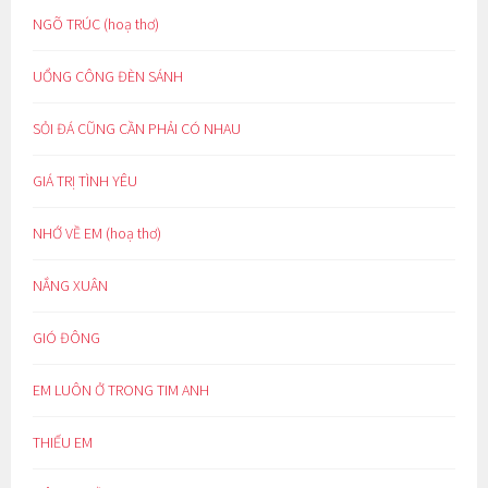
NGÕ TRÚC (hoạ thơ)
UỔNG CÔNG ĐÈN SÁNH
SỎI ĐÁ CŨNG CẦN PHẢI CÓ NHAU
GIÁ TRỊ TÌNH YÊU
NHỚ VỀ EM (hoạ thơ)
NẮNG XUÂN
GIÓ ĐÔNG
EM LUÔN Ở TRONG TIM ANH
THIẾU EM