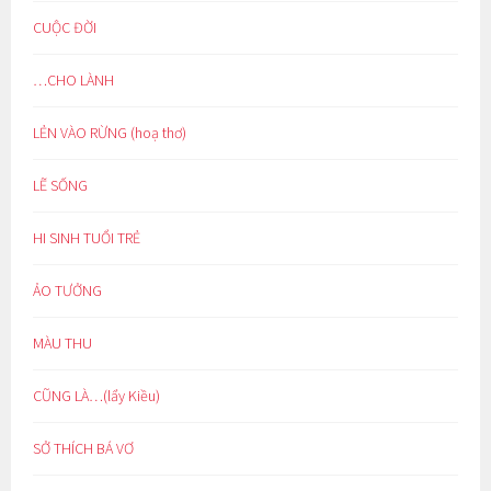
CUỘC ĐỜI
…CHO LÀNH
LẺN VÀO RỪNG (hoạ thơ)
LẼ SỐNG
HI SINH TUỔI TRẺ
ẢO TƯỞNG
MÀU THU
CŨNG LÀ…(lẩy Kiều)
SỞ THÍCH BÁ VƠ