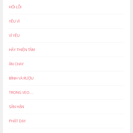
HỐI LỖI
YÊU VÌ
VÌ YÊU
HÃY THIỆN TÂM
ĂN CHAY
BÌNH VÀ RƯỢU
TRONG VEO…
SÂN HẬN
PHẬT DẠY