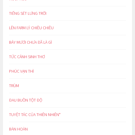
TIẾNG SÉT LƯNG TRỜI
LÊN FARM LÝ CHIỀU CHIỀU
BẢY MƯƠI CHƯA ĐÃ LÀ GÌ
TỨC CẢNH SINH THƠ
PHÚC VẠN THÌ
TRÙM
ĐAU BUỒN TỘT ĐỘ
TUYỆT TÁC CỦA THIÊN NHIÊN*
BÀN HOÀN