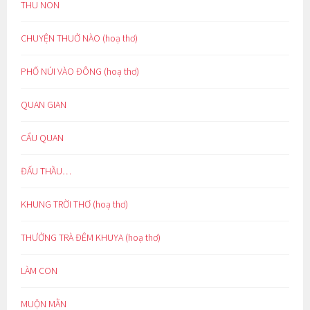
THU NON
CHUYỆN THUỞ NÀO (hoạ thơ)
PHỐ NÚI VÀO ĐÔNG (hoạ thơ)
QUAN GIAN
CẨU QUAN
ĐẤU THẦU…
KHUNG TRỜI THƠ (hoạ thơ)
THƯỞNG TRÀ ĐÊM KHUYA (hoạ thơ)
LÀM CON
MUỘN MẰN