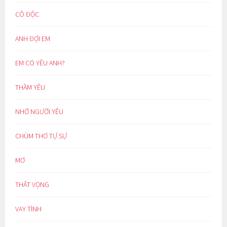
CÔ ĐỘC
ANH ĐỢI EM
EM CÓ YÊU ANH?
THẦM YÊU
NHỚ NGƯỜI YÊU
CHÙM THƠ TỰ SỰ
MƠ
THẤT VỌNG
VAY TÌNH