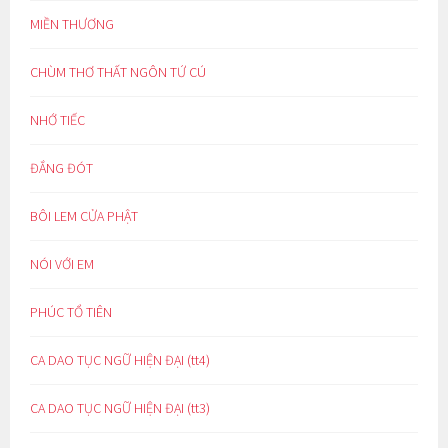
MIỀN THƯƠNG
CHÙM THƠ THẤT NGÔN TỨ CÚ
NHỚ TIẾC
ĐẮNG ĐÓT
BÔI LEM CỬA PHẬT
NÓI VỚI EM
PHÚC TỔ TIÊN
CA DAO TỤC NGỮ HIỆN ĐẠI (tt4)
CA DAO TỤC NGỮ HIỆN ĐẠI (tt3)