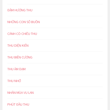
ĐẬM HƯƠNG THU
NHỮNG CON SỐ BUỒN
CÁNH CÒ CHIỀU THU
THU DIỆN KIẾN
THU BIÊN CƯƠNG
THU ẢM ĐẠM
THU NHỚ
NHÂN MÙA VU LAN
PHÚT ĐẦU THU