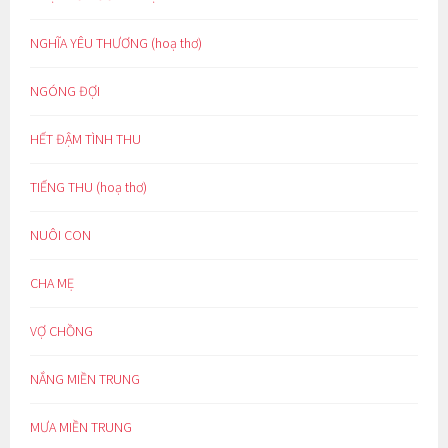
NGHĨA YÊU THƯƠNG (hoạ thơ)
NGÓNG ĐỢI
HẾT ĐẬM TÌNH THU
TIẾNG THU (hoạ thơ)
NUÔI CON
CHA MẸ
VỢ CHỒNG
NẮNG MIỀN TRUNG
MƯA MIỀN TRUNG