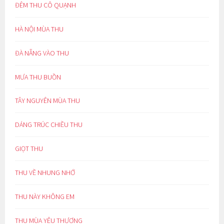
ĐÊM THU CÔ QUẠNH
HÀ NỘI MÙA THU
ĐÀ NẴNG VÀO THU
MƯA THU BUỒN
TÂY NGUYÊN MÙA THU
DÁNG TRÚC CHIỀU THU
GIỌT THU
THU VỀ NHUNG NHỚ
THU NÀY KHÔNG EM
THU MÙA YÊU THƯƠNG