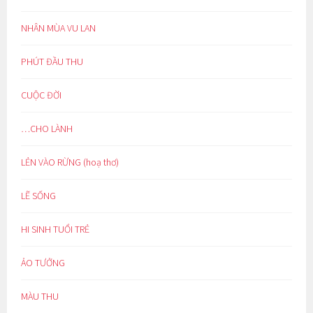
NHÂN MÙA VU LAN
PHÚT ĐẦU THU
CUỘC ĐỜI
…CHO LÀNH
LẺN VÀO RỪNG (hoạ thơ)
LẼ SỐNG
HI SINH TUỔI TRẺ
ẢO TƯỞNG
MÀU THU