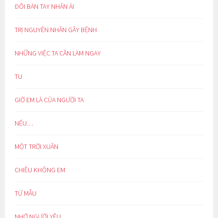
ĐÔI BÀN TAY NHÂN ÁI
TRỊ NGUYÊN NHÂN GÂY BỆNH
NHỮNG VIỆC TA CẦN LÀM NGAY
TU
GIỜ EM LÀ CỦA NGƯỜI TA
NẾU…
MỘT TRỜI XUÂN
CHIỀU KHÔNG EM
TỪ MẪU
NHỚ NGƯỜI YÊU