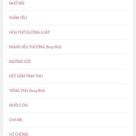
NHỚ MÃI
THẦM YÊU
HOẠ THƠ ĐƯỜNG LUẬT
NGHĨA YÊU THƯƠNG (hoạ thơ)
NGÓNG ĐỢI
HẾT ĐẬM TÌNH THU
TIẾNG THU (hoạ thơ)
NUÔI CON
CHA MẸ
VỢ CHỒNG