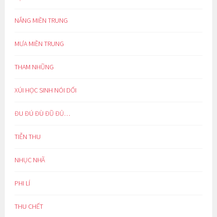
NẮNG MIỀN TRUNG
MƯA MIỀN TRUNG
THAM NHŨNG
XÚI HỌC SINH NÓI DỐI
ĐU ĐÚ ĐÙ ĐŨ ĐỦ…
TIỄN THU
NHỤC NHÃ
PHI LÍ
THU CHẾT