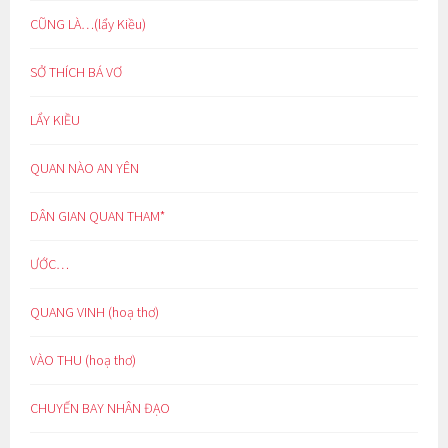
CŨNG LÀ…(lẩy Kiều)
SỞ THÍCH BÁ VƠ
LẨY KIỀU
QUAN NÀO AN YÊN
DÂN GIAN QUAN THAM*
ƯỚC…
QUANG VINH (hoạ thơ)
VÀO THU (hoạ thơ)
CHUYẾN BAY NHÂN ĐẠO