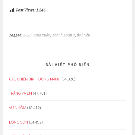
Post Views:
1.246
Tagged:
2020
,
Mùa xuân
,
Thanh Loan 2
,
tình yêu
BÀI VIẾT PHỔ BIẾN
CÁC CHIẾN BINH DŨNG MÃNH
(54.926)
TRĂNG VÀ EM
(47.701)
VŨ NHÔM
(18.412)
LÒNG SON
(14.492)