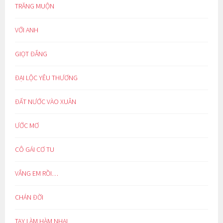
TRĂNG MUỘN
VỚI ANH
GIỌT ĐẮNG
ĐẠI LỘC YÊU THƯƠNG
ĐẤT NƯỚC VÀO XUÂN
ƯỚC MƠ
CÔ GÁI CƠ TU
VẮNG EM RỒI…
CHÁN ĐỜI
TAY LÀM HÀM NHAI