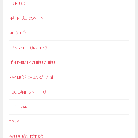
TỰ RU ĐỜI
NÁT NHÀU CON TIM
NUỐI TIẾC
TIẾNG SÉT LƯNG TRỜI
LÊN FARM LÝ CHIỀU CHIỀU
BẢY MƯƠI CHƯA ĐÃ LÀ GÌ
TỨC CẢNH SINH THƠ
PHÚC VẠN THÌ
TRÙM
ĐAU BUỒN TỘT ĐỘ