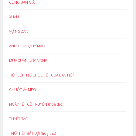
CÙNG BẠN GIÀ
XUÂN
VỢ NGOAN
ÁNH XUÂN QUÝ MÃO
MÙA XUÂN ƯỚC VỌNG
TIẾP LỜI THƠ CHÚC TẾT CỦA BÁC HỒ*
CHUỘT VÀ MÈO
NGÀY TẾT CỔ TRUYỀN (hoạ thơ)
TUYỆT TÁC
THỜI TIẾT BẤT LỢI (hoạ thơ)