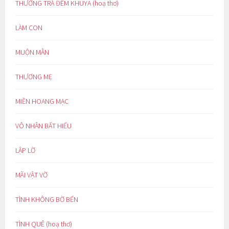
THƯỞNG TRÀ ĐÊM KHUYA (hoạ thơ)
LÀM CON
MUỘN MẰN
THƯƠNG MẸ
MIỀN HOANG MẠC
VÔ NHÂN BẤT HIẾU
LẬP LỜ
MÃI VẬT VỜ
TÌNH KHÔNG BỜ BẾN
TÌNH QUÊ (hoạ thơ)