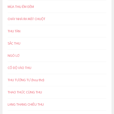
MÙA THU ÊM ĐỀM
CHÁY NHÀ RA MẶT CHUỘT
THU TÀN
SẮC THU
NGÓ LƠ
CỔ ĐỘ VÀO THU
THU TƯƠNG TƯ (hoạ thơ)
THAO THỨC CÙNG THU
LANG THANG CHIỀU THU