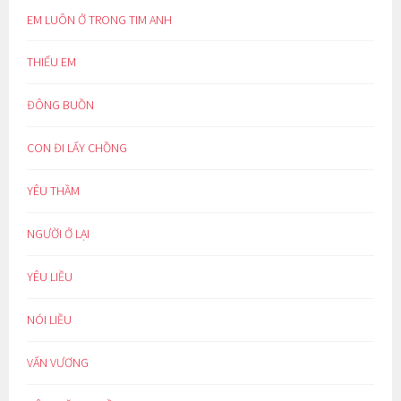
EM LUÔN Ở TRONG TIM ANH
THIẾU EM
ĐÔNG BUỒN
CON ĐI LẤY CHỒNG
YÊU THẦM
NGƯỜI Ở LẠI
YÊU LIỀU
NÓI LIỀU
VẤN VƯƠNG