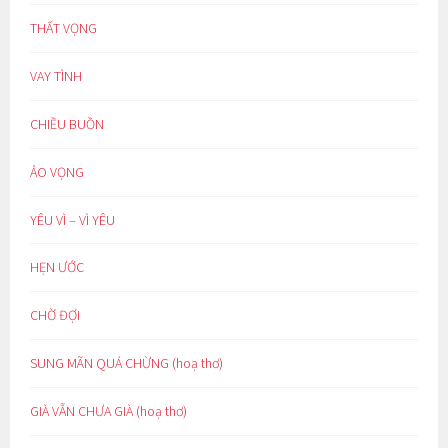
THẤT VỌNG
VAY TÌNH
CHIỀU BUỒN
ẢO VỌNG
YÊU VÌ – VÌ YÊU
HẸN ƯỚC
CHỜ ĐỢI
SUNG MÃN QUÁ CHỪNG (hoạ thơ)
GIÀ VẪN CHƯA GIÀ (hoạ thơ)