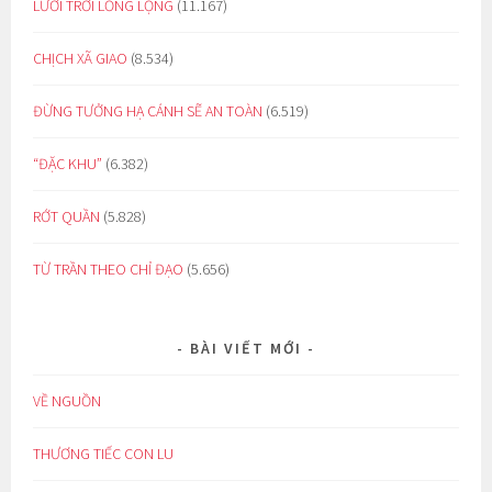
LƯỚI TRỜI LỒNG LỘNG
(11.167)
CHỊCH XÃ GIAO
(8.534)
ĐỪNG TƯỞNG HẠ CÁNH SẼ AN TOÀN
(6.519)
“ĐẶC KHU”
(6.382)
RỚT QUẦN
(5.828)
TỪ TRẦN THEO CHỈ ĐẠO
(5.656)
BÀI VIẾT MỚI
VỀ NGUỒN
THƯƠNG TIẾC CON LU