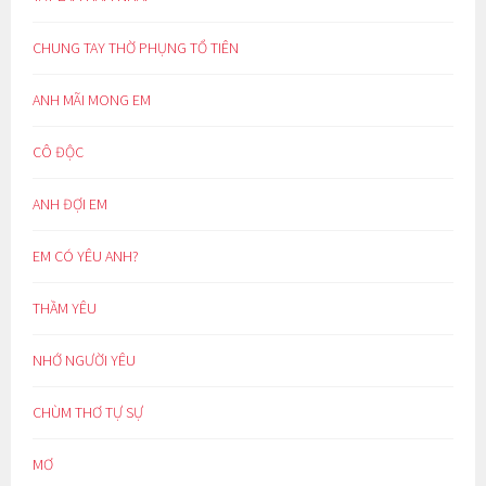
CHUNG TAY THỜ PHỤNG TỔ TIÊN
ANH MÃI MONG EM
CÔ ĐỘC
ANH ĐỢI EM
EM CÓ YÊU ANH?
THẦM YÊU
NHỚ NGƯỜI YÊU
CHÙM THƠ TỰ SỰ
MƠ