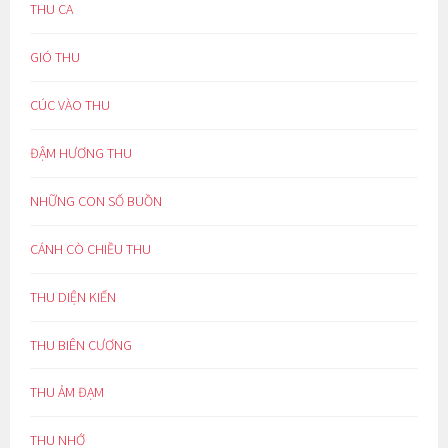
THU CA
GIÓ THU
CÚC VÀO THU
ĐẬM HƯƠNG THU
NHỮNG CON SỐ BUỒN
CÁNH CÒ CHIỀU THU
THU DIỆN KIẾN
THU BIÊN CƯƠNG
THU ẢM ĐẠM
THU NHỚ