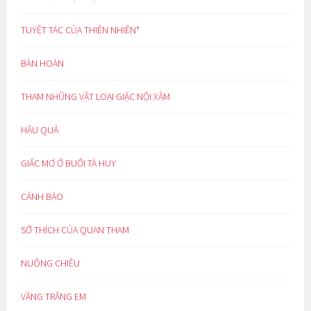
TUYỆT TÁC CỦA THIÊN NHIÊN*
BÀN HOÀN
THAM NHŨNG VẶT LOẠI GIẶC NỘI XÂM
HẬU QUẢ
GIẤC MƠ Ở BUỔI TÀ HUY
CẢNH BÁO
SỞ THÍCH CỦA QUAN THAM
NUÔNG CHIỀU
VẦNG TRĂNG EM