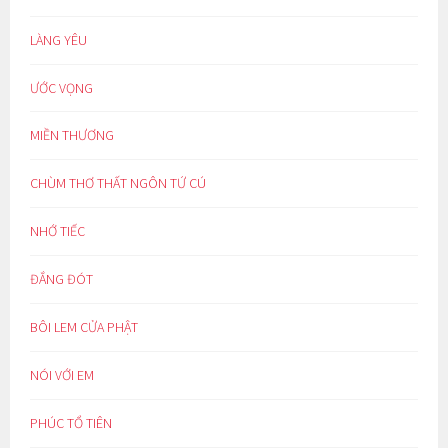
LÀNG YÊU
ƯỚC VỌNG
MIỀN THƯƠNG
CHÙM THƠ THẤT NGÔN TỨ CÚ
NHỚ TIẾC
ĐẮNG ĐÓT
BÔI LEM CỬA PHẬT
NÓI VỚI EM
PHÚC TỔ TIÊN