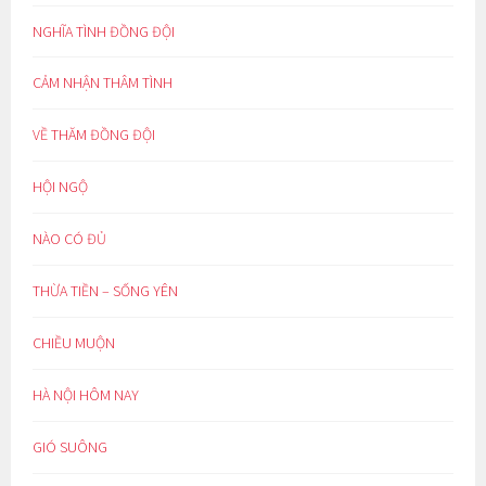
NGHĨA TÌNH ĐỒNG ĐỘI
CẢM NHẬN THÂM TÌNH
VỀ THĂM ĐỒNG ĐỘI
HỘI NGỘ
NÀO CÓ ĐỦ
THỪA TIỀN – SỐNG YÊN
CHIỀU MUỘN
HÀ NỘI HÔM NAY
GIÓ SUÔNG