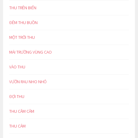
THU TRÊN BIỂN
ĐÊM THU BUỒN
MỘT TRỜI THU
MÁI TRƯỜNG VÙNG CAO
VÀO THU
VƯỜN RAU NHO NHỎ
ĐỢI THU
THU CĂM CĂM
THU CẢM