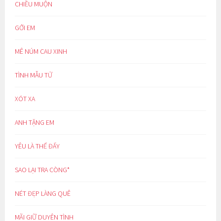
CHIỀU MUỘN
GỞI EM
MÊ NÚM CAU XINH
TÌNH MẪU TỬ
XÓT XA
ANH TẶNG EM
YÊU LÀ THẾ ĐẤY
SAO LẠI TRA CÒNG*
NÉT ĐẸP LÀNG QUÊ
MÃI GIỮ DUYÊN TÌNH