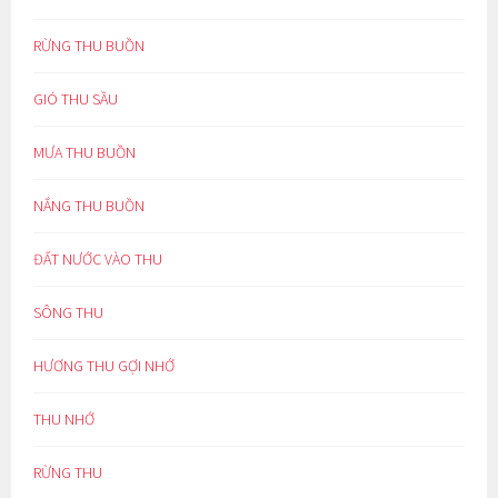
RỪNG THU BUỒN
GIÓ THU SẦU
MƯA THU BUỒN
NẮNG THU BUỒN
ĐẤT NƯỚC VÀO THU
SÔNG THU
HƯƠNG THU GỢI NHỚ
THU NHỚ
RỪNG THU