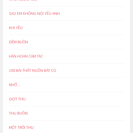
SAO EM KHÔNG NÓI YÊU ANH
KHI YÊU
ĐÊM BUỒN
HÂN HOAN CẢM TÁC
100 BÀI THẤT NGÔN BÁT CÚ
NHỚ…
GIỌT THU
THU BUỒN
MỘT TRỜI THU