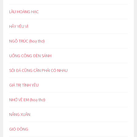
LẦU HOÀNG HẠC
HÃY YÊU VÌ
NGÕ TRÚC (hoạ thơ)
UỔNG CÔNG ĐÈN SÁNH
SỎI ĐÁ CŨNG CẦN PHẢI CÓ NHAU
GIÁ TRỊ TÌNH YÊU
NHỚ VỀ EM (hoạ thơ)
NẮNG XUÂN
GIÓ ĐÔNG