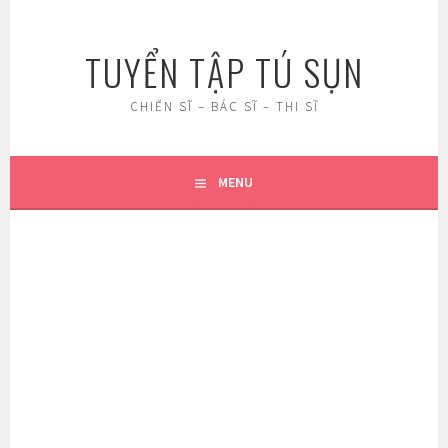
Skip
to
TUYỂN TẬP TÚ SỤN
content
CHIẾN SĨ – BÁC SĨ – THI SĨ
MENU