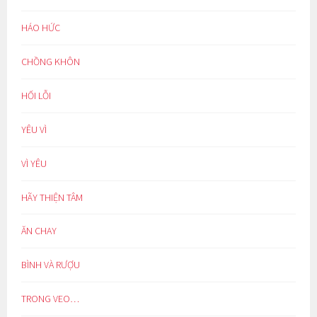
HÁO HỨC
CHỒNG KHÔN
HỐI LỖI
YÊU VÌ
VÌ YÊU
HÃY THIỆN TÂM
ĂN CHAY
BÌNH VÀ RƯỢU
TRONG VEO…