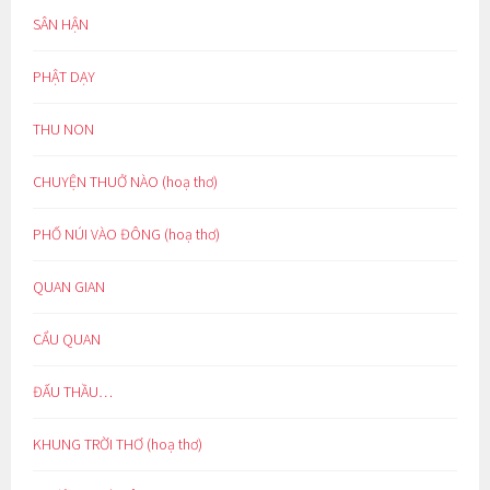
SÂN HẬN
PHẬT DẠY
THU NON
CHUYỆN THUỞ NÀO (hoạ thơ)
PHỐ NÚI VÀO ĐÔNG (hoạ thơ)
QUAN GIAN
CẨU QUAN
ĐẤU THẦU…
KHUNG TRỜI THƠ (hoạ thơ)