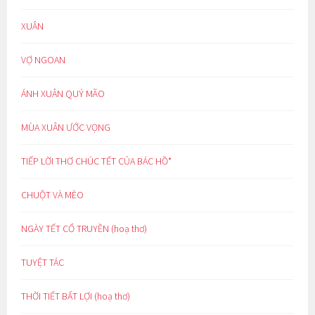
XUÂN
VỢ NGOAN
ÁNH XUÂN QUÝ MÃO
MÙA XUÂN ƯỚC VỌNG
TIẾP LỜI THƠ CHÚC TẾT CỦA BÁC HỒ*
CHUỘT VÀ MÈO
NGÀY TẾT CỔ TRUYỀN (hoạ thơ)
TUYỆT TÁC
THỜI TIẾT BẤT LỢI (hoạ thơ)