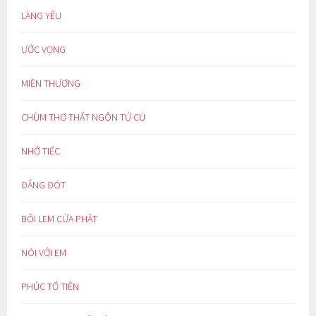
LÀNG YÊU
ƯỚC VỌNG
MIỀN THƯƠNG
CHÙM THƠ THẤT NGÔN TỨ CÚ
NHỚ TIẾC
ĐẮNG ĐÓT
BÔI LEM CỬA PHẬT
NÓI VỚI EM
PHÚC TỔ TIÊN