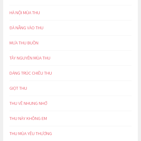
HÀ NỘI MÙA THU
ĐÀ NẴNG VÀO THU
MƯA THU BUỒN
TÂY NGUYÊN MÙA THU
DÁNG TRÚC CHIỀU THU
GIỌT THU
THU VỀ NHUNG NHỚ
THU NÀY KHÔNG EM
THU MÙA YÊU THƯƠNG