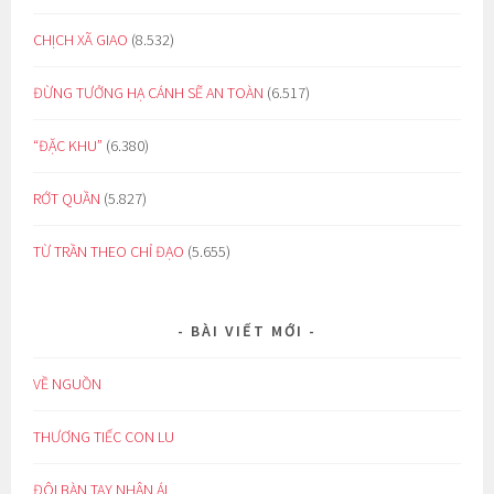
CHỊCH XÃ GIAO
(8.532)
ĐỪNG TƯỞNG HẠ CÁNH SẼ AN TOÀN
(6.517)
“ĐẶC KHU”
(6.380)
RỚT QUẦN
(5.827)
TỪ TRẦN THEO CHỈ ĐẠO
(5.655)
BÀI VIẾT MỚI
VỀ NGUỒN
THƯƠNG TIẾC CON LU
ĐÔI BÀN TAY NHÂN ÁI