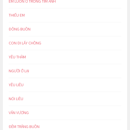
EM LUÔN Ở TRONG TIM ANH
THIẾU EM
ĐÔNG BUỒN
CON ĐI LẤY CHỒNG
YÊU THẦM
NGƯỜI Ở LẠI
YÊU LIỀU
NÓI LIỀU
VẤN VƯƠNG
ĐÊM TRĂNG BUỒN