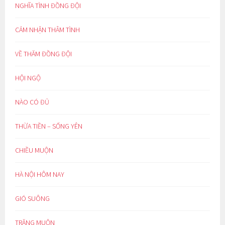
NGHĨA TÌNH ĐỒNG ĐỘI
CẢM NHẬN THÂM TÌNH
VỀ THĂM ĐỒNG ĐỘI
HỘI NGỘ
NÀO CÓ ĐỦ
THỪA TIỀN – SỐNG YÊN
CHIỀU MUỘN
HÀ NỘI HÔM NAY
GIÓ SUÔNG
TRĂNG MUỘN