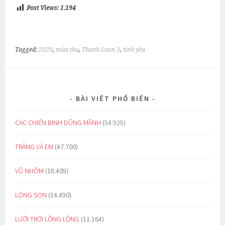
Post Views:
1.194
Tagged:
2020
,
mùa thu
,
Thanh Loan 3
,
tình yêu
BÀI VIẾT PHỔ BIẾN
CÁC CHIẾN BINH DŨNG MÃNH
(54.925)
TRĂNG VÀ EM
(47.700)
VŨ NHÔM
(18.409)
LÒNG SON
(14.490)
LƯỚI TRỜI LỒNG LỘNG
(11.164)