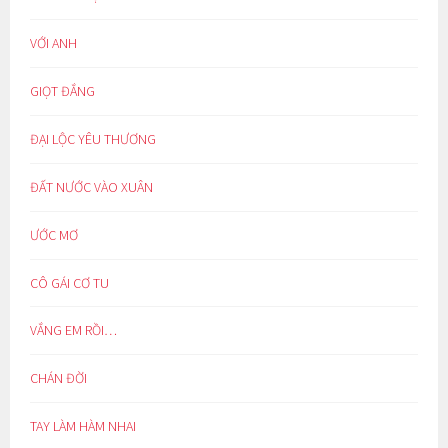
VỚI ANH
GIỌT ĐẮNG
ĐẠI LỘC YÊU THƯƠNG
ĐẤT NƯỚC VÀO XUÂN
ƯỚC MƠ
CÔ GÁI CƠ TU
VẮNG EM RỒI…
CHÁN ĐỜI
TAY LÀM HÀM NHAI