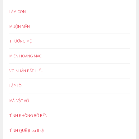
LÀM CON
MUỘN MẰN
THƯƠNG MẸ
MIỀN HOANG MẠC
VÔ NHÂN BẤT HIẾU
LẬP LỜ
MÃI VẬT VỜ
TÌNH KHÔNG BỜ BẾN
TÌNH QUÊ (hoạ thơ)