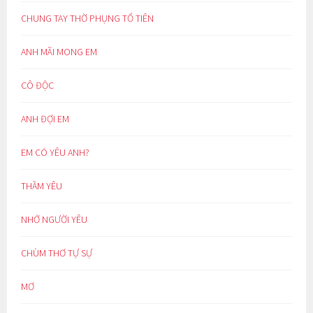
CHUNG TAY THỜ PHỤNG TỔ TIÊN
ANH MÃI MONG EM
CÔ ĐỘC
ANH ĐỢI EM
EM CÓ YÊU ANH?
THẦM YÊU
NHỚ NGƯỜI YÊU
CHÙM THƠ TỰ SỰ
MƠ