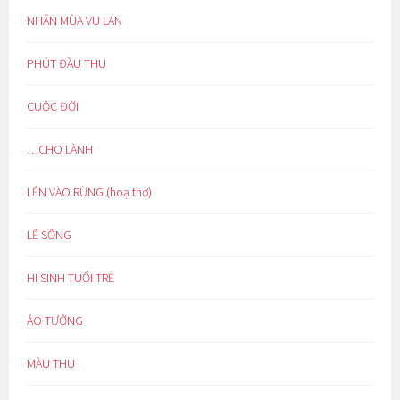
NHÂN MÙA VU LAN
PHÚT ĐẦU THU
CUỘC ĐỜI
…CHO LÀNH
LẺN VÀO RỪNG (hoạ thơ)
LẼ SỐNG
HI SINH TUỔI TRẺ
ẢO TƯỞNG
MÀU THU