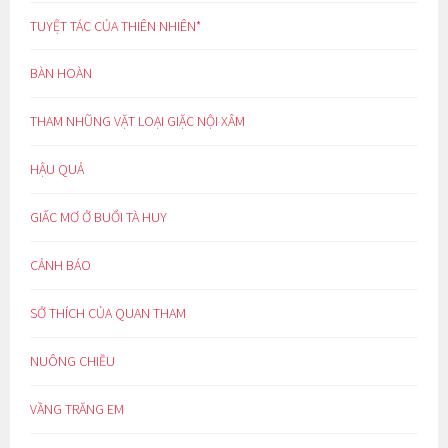
TUYỆT TÁC CỦA THIÊN NHIÊN*
BÀN HOÀN
THAM NHŨNG VẶT LOẠI GIẶC NỘI XÂM
HẬU QUẢ
GIẤC MƠ Ở BUỔI TÀ HUY
CẢNH BÁO
SỞ THÍCH CỦA QUAN THAM
NUÔNG CHIỀU
VẦNG TRĂNG EM