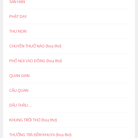
SÂN HẬN
PHẬT DẠY
THU NON
CHUYỆN THUỞ NÀO (hoạ thơ)
PHỐ NÚI VÀO ĐÔNG (hoạ thơ)
QUAN GIAN
CẨU QUAN
ĐẤU THẦU…
KHUNG TRỜI THƠ (hoạ thơ)
THƯỞNG TRÀ ĐÊM KHUYA (hoạ thơ)