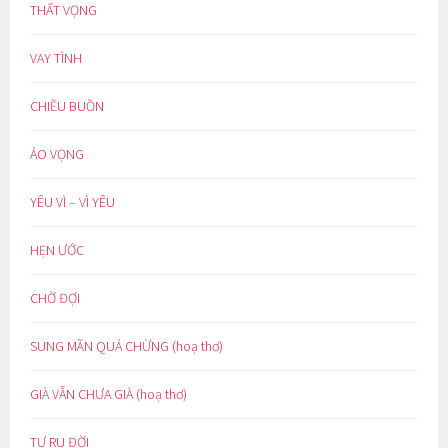
THẤT VỌNG
VAY TÌNH
CHIỀU BUỒN
ẢO VỌNG
YÊU VÌ – VÌ YÊU
HẸN ƯỚC
CHỜ ĐỢI
SUNG MÃN QUÁ CHỪNG (hoạ thơ)
GIÀ VẪN CHƯA GIÀ (hoạ thơ)
TỰ RU ĐỜI