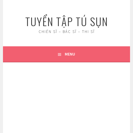
Skip
to
TUYỂN TẬP TÚ SỤN
content
CHIẾN SĨ – BÁC SĨ – THI SĨ
MENU