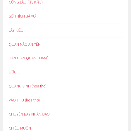
CŨNG LÀ…(lẩy Kiều)
SỞ THÍCH BÁ VƠ
LẨY KIỀU
QUAN NÀO AN YÊN
DÂN GIAN QUAN THAM*
ƯỚC…
QUANG VINH (hoạ thơ)
VÀO THU (hoạ thơ)
CHUYẾN BAY NHÂN ĐẠO
CHIỀU MUỘN