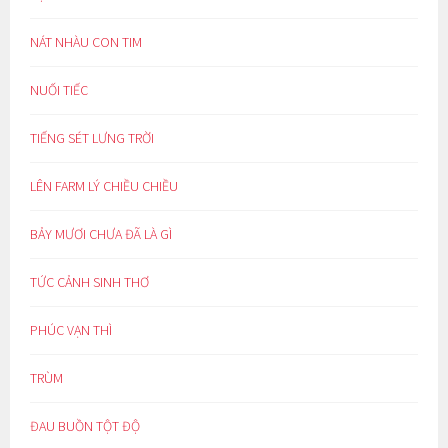
NÁT NHÀU CON TIM
NUỐI TIẾC
TIẾNG SÉT LƯNG TRỜI
LÊN FARM LÝ CHIỀU CHIỀU
BẢY MƯƠI CHƯA ĐÃ LÀ GÌ
TỨC CẢNH SINH THƠ
PHÚC VẠN THÌ
TRÙM
ĐAU BUỒN TỘT ĐỘ