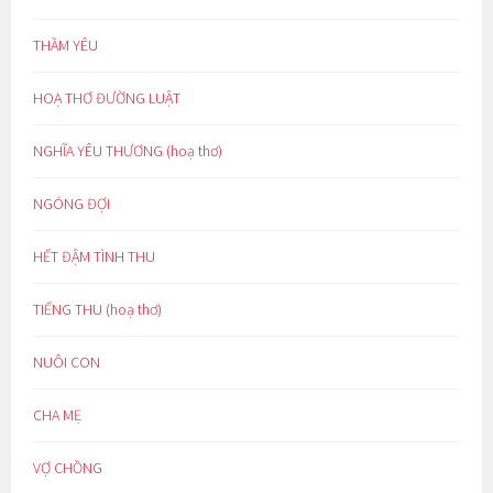
THẦM YÊU
HOẠ THƠ ĐƯỜNG LUẬT
NGHĨA YÊU THƯƠNG (hoạ thơ)
NGÓNG ĐỢI
HẾT ĐẬM TÌNH THU
TIẾNG THU (hoạ thơ)
NUÔI CON
CHA MẸ
VỢ CHỒNG