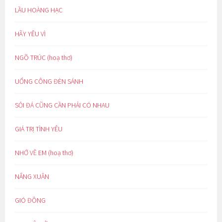
LẦU HOÀNG HẠC
HÃY YÊU VÌ
NGÕ TRÚC (hoạ thơ)
UỔNG CÔNG ĐÈN SÁNH
SỎI ĐÁ CŨNG CẦN PHẢI CÓ NHAU
GIÁ TRỊ TÌNH YÊU
NHỚ VỀ EM (hoạ thơ)
NẮNG XUÂN
GIÓ ĐÔNG