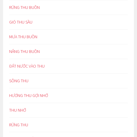
RỪNG THU BUỒN
GIÓ THU SẦU
MƯA THU BUỒN
NẮNG THU BUỒN
ĐẤT NƯỚC VÀO THU
SÔNG THU
HƯƠNG THU GỢI NHỚ
THU NHỚ
RỪNG THU