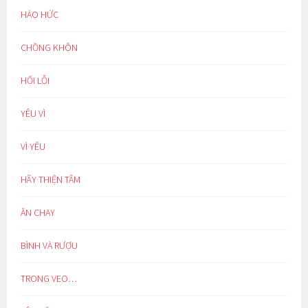
HÁO HỨC
CHỒNG KHÔN
HỐI LỖI
YÊU VÌ
VÌ YÊU
HÃY THIỆN TÂM
ĂN CHAY
BÌNH VÀ RƯỢU
TRONG VEO…