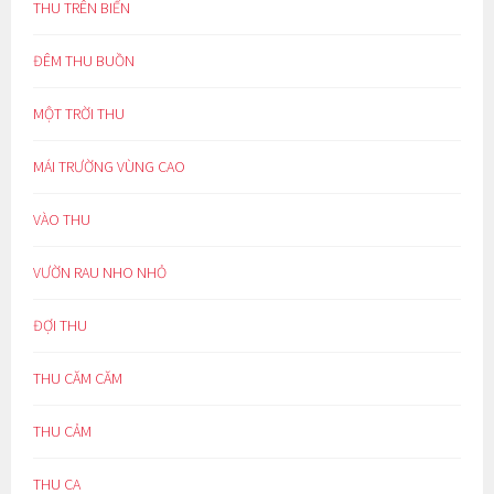
THU TRÊN BIỂN
ĐÊM THU BUỒN
MỘT TRỜI THU
MÁI TRƯỜNG VÙNG CAO
VÀO THU
VƯỜN RAU NHO NHỎ
ĐỢI THU
THU CĂM CĂM
THU CẢM
THU CA