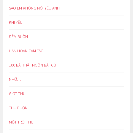
SAO EM KHÔNG NÓI YÊU ANH
KHI YÊU
ĐÊM BUỒN
HÂN HOAN CẢM TÁC
100 BÀI THẤT NGÔN BÁT CÚ
NHỚ…
GIỌT THU
THU BUỒN
MỘT TRỜI THU