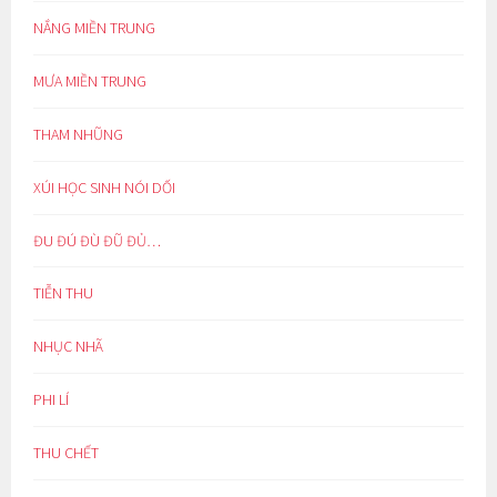
NẮNG MIỀN TRUNG
MƯA MIỀN TRUNG
THAM NHŨNG
XÚI HỌC SINH NÓI DỐI
ĐU ĐÚ ĐÙ ĐŨ ĐỦ…
TIỄN THU
NHỤC NHÃ
PHI LÍ
THU CHẾT