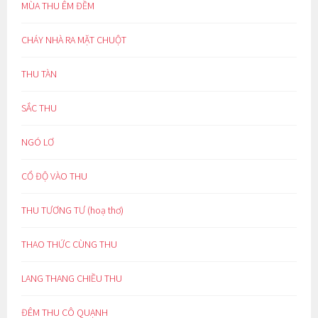
MÙA THU ÊM ĐỀM
CHÁY NHÀ RA MẶT CHUỘT
THU TÀN
SẮC THU
NGÓ LƠ
CỔ ĐỘ VÀO THU
THU TƯƠNG TƯ (hoạ thơ)
THAO THỨC CÙNG THU
LANG THANG CHIỀU THU
ĐÊM THU CÔ QUẠNH