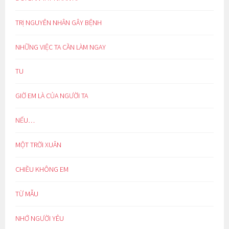
TRỊ NGUYÊN NHÂN GÂY BỆNH
NHỮNG VIỆC TA CẦN LÀM NGAY
TU
GIỜ EM LÀ CỦA NGƯỜI TA
NẾU…
MỘT TRỜI XUÂN
CHIỀU KHÔNG EM
TỪ MẪU
NHỚ NGƯỜI YÊU