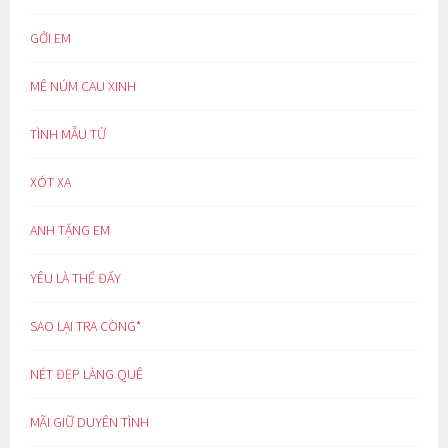
GỞI EM
MÊ NÚM CAU XINH
TÌNH MẪU TỬ
XÓT XA
ANH TẶNG EM
YÊU LÀ THẾ ĐẤY
SAO LẠI TRA CÒNG*
NÉT ĐẸP LÀNG QUÊ
MÃI GIỮ DUYÊN TÌNH