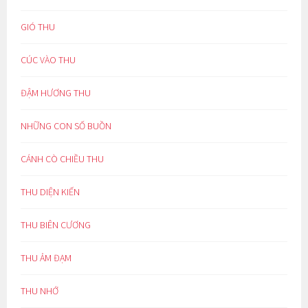
GIÓ THU
CÚC VÀO THU
ĐẬM HƯƠNG THU
NHỮNG CON SỐ BUỒN
CÁNH CÒ CHIỀU THU
THU DIỆN KIẾN
THU BIÊN CƯƠNG
THU ẢM ĐẠM
THU NHỚ