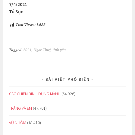
7/4/2021
Tú Sụn
Post Views:
1.683
Tagged:
2021
,
Ngọc Thuỷ
,
tình yêu
BÀI VIẾT PHỔ BIẾN
CÁC CHIẾN BINH DŨNG MÃNH
(54.926)
TRĂNG VÀ EM
(47.701)
VŨ NHÔM
(18.410)