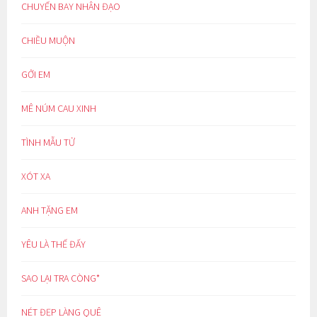
CHUYẾN BAY NHÂN ĐẠO
CHIỀU MUỘN
GỞI EM
MÊ NÚM CAU XINH
TÌNH MẪU TỬ
XÓT XA
ANH TẶNG EM
YÊU LÀ THẾ ĐẤY
SAO LẠI TRA CÒNG*
NÉT ĐẸP LÀNG QUÊ