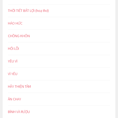
THỜI TIẾT BẤT LỢI (hoạ thơ)
HÁO HỨC
CHỒNG KHÔN
HỐI LỖI
YÊU VÌ
VÌ YÊU
HÃY THIỆN TÂM
ĂN CHAY
BÌNH VÀ RƯỢU