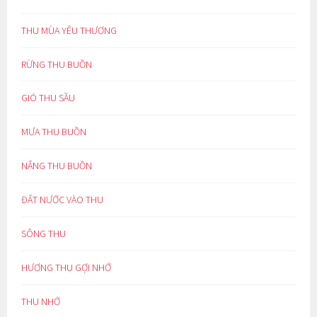
THU MÙA YÊU THƯƠNG
RỪNG THU BUỒN
GIÓ THU SẦU
MƯA THU BUỒN
NẮNG THU BUỒN
ĐẤT NƯỚC VÀO THU
SÔNG THU
HƯƠNG THU GỢI NHỚ
THU NHỚ