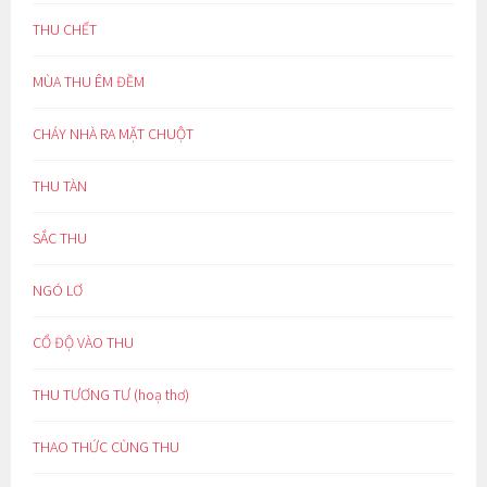
THU CHẾT
MÙA THU ÊM ĐỀM
CHÁY NHÀ RA MẶT CHUỘT
THU TÀN
SẮC THU
NGÓ LƠ
CỔ ĐỘ VÀO THU
THU TƯƠNG TƯ (hoạ thơ)
THAO THỨC CÙNG THU