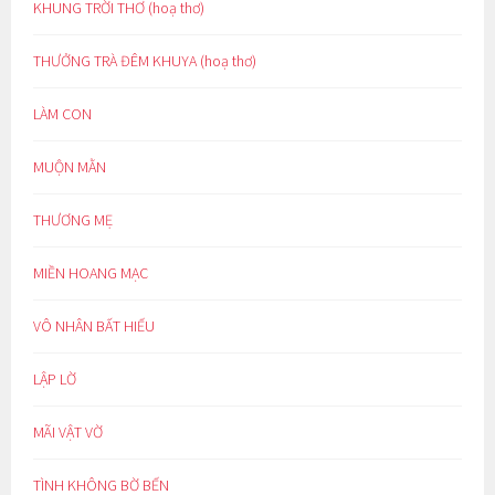
KHUNG TRỜI THƠ (hoạ thơ)
THƯỞNG TRÀ ĐÊM KHUYA (hoạ thơ)
LÀM CON
MUỘN MẰN
THƯƠNG MẸ
MIỀN HOANG MẠC
VÔ NHÂN BẤT HIẾU
LẬP LỜ
MÃI VẬT VỜ
TÌNH KHÔNG BỜ BẾN