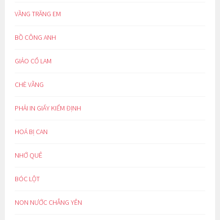
VẦNG TRĂNG EM
BỒ CÔNG ANH
GIẢO CỔ LAM
CHÈ VẰNG
PHẢI IN GIẤY KIỂM ĐỊNH
HOÁ BỊ CAN
NHỚ QUÊ
BÓC LỘT
NON NƯỚC CHẲNG YÊN