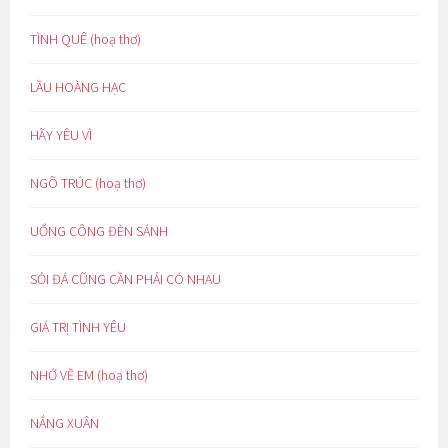
TÌNH QUÊ (hoạ thơ)
LẦU HOÀNG HẠC
HÃY YÊU VÌ
NGÕ TRÚC (hoạ thơ)
UỔNG CÔNG ĐÈN SÁNH
SỎI ĐÁ CŨNG CẦN PHẢI CÓ NHAU
GIÁ TRỊ TÌNH YÊU
NHỚ VỀ EM (hoạ thơ)
NẮNG XUÂN