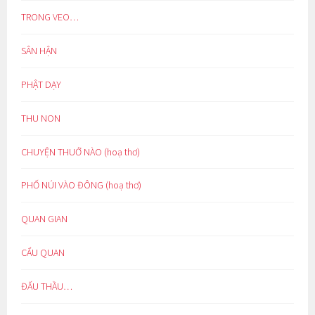
TRONG VEO…
SÂN HẬN
PHẬT DẠY
THU NON
CHUYỆN THUỞ NÀO (hoạ thơ)
PHỐ NÚI VÀO ĐÔNG (hoạ thơ)
QUAN GIAN
CẨU QUAN
ĐẤU THẦU…