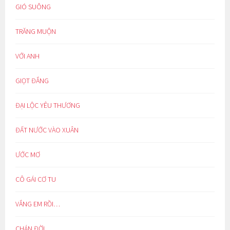
GIÓ SUÔNG
TRĂNG MUỘN
VỚI ANH
GIỌT ĐẮNG
ĐẠI LỘC YÊU THƯƠNG
ĐẤT NƯỚC VÀO XUÂN
ƯỚC MƠ
CÔ GÁI CƠ TU
VẮNG EM RỒI…
CHÁN ĐỜI