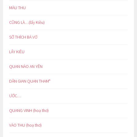
MÀU THU
CŨNG LÀ…(lẩy Kiều)
SỞ THÍCH BÁ VƠ
LẨY KIỀU
QUAN NÀO AN YÊN
DÂN GIAN QUAN THAM*
ƯỚC…
QUANG VINH (hoạ thơ)
VÀO THU (hoạ thơ)