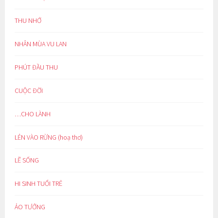
THU NHỚ
NHÂN MÙA VU LAN
PHÚT ĐẦU THU
CUỘC ĐỜI
…CHO LÀNH
LẺN VÀO RỪNG (hoạ thơ)
LẼ SỐNG
HI SINH TUỔI TRẺ
ẢO TƯỞNG