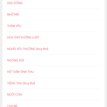
ĐẦU ĐÔNG
NHỚ MÃI
THẦM YÊU
HOẠ THƠ ĐƯỜNG LUẬT
NGHĨA YÊU THƯƠNG (hoạ thơ)
NGÓNG ĐỢI
HẾT ĐẬM TÌNH THU
TIẾNG THU (hoạ thơ)
NUÔI CON
CHA MẸ