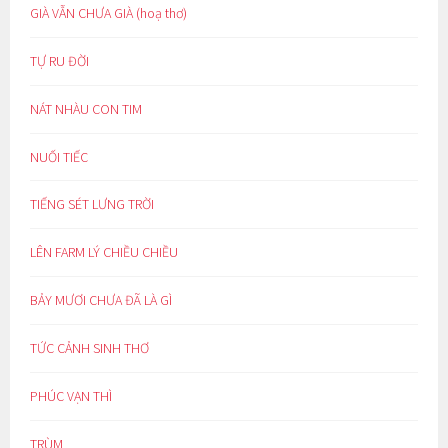
GIÀ VẪN CHƯA GIÀ (hoạ thơ)
TỰ RU ĐỜI
NÁT NHÀU CON TIM
NUỐI TIẾC
TIẾNG SÉT LƯNG TRỜI
LÊN FARM LÝ CHIỀU CHIỀU
BẢY MƯƠI CHƯA ĐÃ LÀ GÌ
TỨC CẢNH SINH THƠ
PHÚC VẠN THÌ
TRÙM