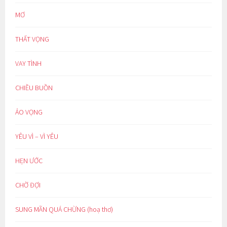
MƠ
THẤT VỌNG
VAY TÌNH
CHIỀU BUỒN
ẢO VỌNG
YÊU VÌ – VÌ YÊU
HẸN ƯỚC
CHỜ ĐỢI
SUNG MÃN QUÁ CHỪNG (hoạ thơ)