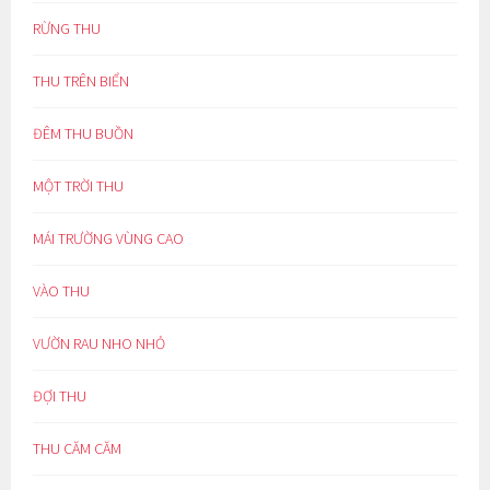
RỪNG THU
THU TRÊN BIỂN
ĐÊM THU BUỒN
MỘT TRỜI THU
MÁI TRƯỜNG VÙNG CAO
VÀO THU
VƯỜN RAU NHO NHỎ
ĐỢI THU
THU CĂM CĂM