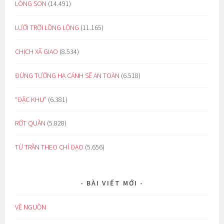
LÒNG SON
(14.491)
LƯỚI TRỜI LỒNG LỘNG
(11.165)
CHỊCH XÃ GIAO
(8.534)
ĐỪNG TƯỞNG HẠ CÁNH SẼ AN TOÀN
(6.518)
“ĐẶC KHU”
(6.381)
RỚT QUẦN
(5.828)
TỪ TRẦN THEO CHỈ ĐẠO
(5.656)
BÀI VIẾT MỚI
VỀ NGUỒN