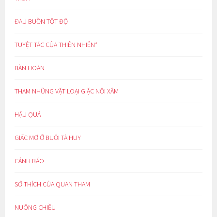
ĐAU BUỒN TỘT ĐỘ
TUYỆT TÁC CỦA THIÊN NHIÊN*
BÀN HOÀN
THAM NHŨNG VẶT LOẠI GIẶC NỘI XÂM
HẬU QUẢ
GIẤC MƠ Ở BUỔI TÀ HUY
CẢNH BÁO
SỞ THÍCH CỦA QUAN THAM
NUÔNG CHIỀU