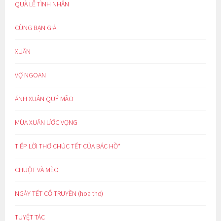
QUÀ LỄ TÌNH NHÂN
CÙNG BẠN GIÀ
XUÂN
VỢ NGOAN
ÁNH XUÂN QUÝ MÃO
MÙA XUÂN ƯỚC VỌNG
TIẾP LỜI THƠ CHÚC TẾT CỦA BÁC HỒ*
CHUỘT VÀ MÈO
NGÀY TẾT CỔ TRUYỀN (hoạ thơ)
TUYỆT TÁC