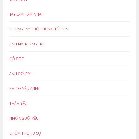
TAY LÀM HÀM NHAI
CHUNG TAY THỜ PHỤNG TỔ TIÊN
ANH MÃI MONG EM
CÔ ĐỘC
ANH ĐỢI EM
EM CÓ YÊU ANH?
THẦM YÊU
NHỚ NGƯỜI YÊU
CHÙM THƠ TỰ SỰ