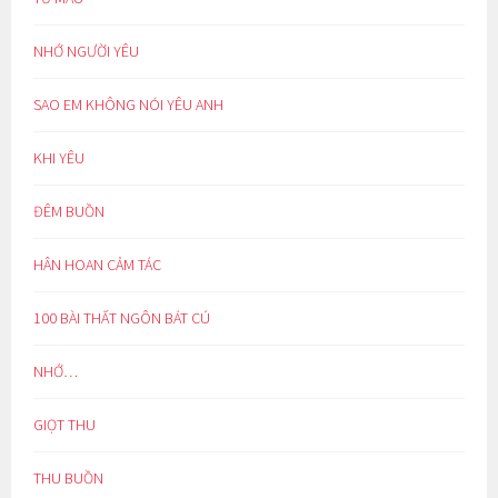
NHỚ NGƯỜI YÊU
SAO EM KHÔNG NÓI YÊU ANH
KHI YÊU
ĐÊM BUỒN
HÂN HOAN CẢM TÁC
100 BÀI THẤT NGÔN BÁT CÚ
NHỚ…
GIỌT THU
THU BUỒN