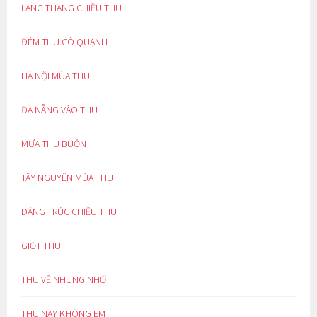
LANG THANG CHIỀU THU
ĐÊM THU CÔ QUẠNH
HÀ NỘI MÙA THU
ĐÀ NẴNG VÀO THU
MƯA THU BUỒN
TÂY NGUYÊN MÙA THU
DÁNG TRÚC CHIỀU THU
GIỌT THU
THU VỀ NHUNG NHỚ
THU NÀY KHÔNG EM