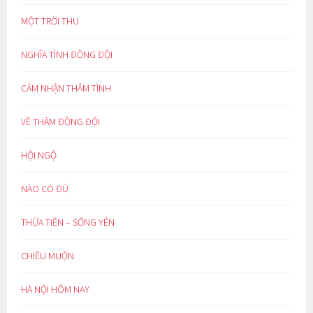
MỘT TRỜI THU
NGHĨA TÌNH ĐỒNG ĐỘI
CẢM NHẬN THÂM TÌNH
VỀ THĂM ĐỒNG ĐỘI
HỘI NGỘ
NÀO CÓ ĐỦ
THỪA TIỀN – SỐNG YÊN
CHIỀU MUỘN
HÀ NỘI HÔM NAY