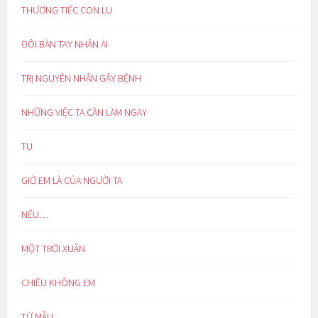
THƯƠNG TIẾC CON LU
ĐÔI BÀN TAY NHÂN ÁI
TRỊ NGUYÊN NHÂN GÂY BỆNH
NHỮNG VIỆC TA CẦN LÀM NGAY
TU
GIỜ EM LÀ CỦA NGƯỜI TA
NẾU…
MỘT TRỜI XUÂN
CHIỀU KHÔNG EM
TỪ MẪU