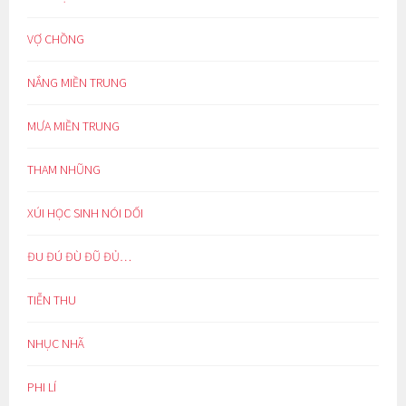
VỢ CHỒNG
NẮNG MIỀN TRUNG
MƯA MIỀN TRUNG
THAM NHŨNG
XÚI HỌC SINH NÓI DỐI
ĐU ĐÚ ĐÙ ĐŨ ĐỦ…
TIỄN THU
NHỤC NHÃ
PHI LÍ