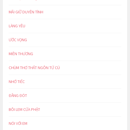
MÃI GIỮ DUYÊN TÌNH
LÀNG YÊU
ƯỚC VỌNG
MIỀN THƯƠNG
CHÙM THƠ THẤT NGÔN TỨ CÚ
NHỚ TIẾC
ĐẮNG ĐÓT
BÔI LEM CỬA PHẬT
NÓI VỚI EM