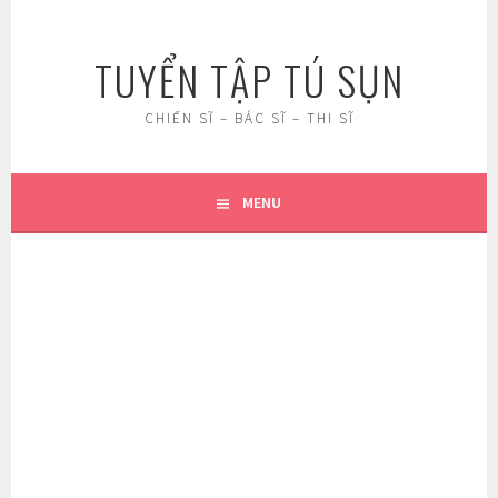
Skip
to
TUYỂN TẬP TÚ SỤN
content
CHIẾN SĨ – BÁC SĨ – THI SĨ
MENU