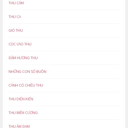
THU CẢM
THU CA
GIÓ THU
CÚC VÀO THU
ĐẬM HƯƠNG THU
NHỮNG CON SỐ BUỒN
CÁNH CÒ CHIỀU THU
THU DIỆN KIẾN
THU BIÊN CƯƠNG
THU ẢM ĐẠM