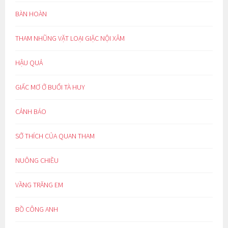
BÀN HOÀN
THAM NHŨNG VẶT LOẠI GIẶC NỘI XÂM
HẬU QUẢ
GIẤC MƠ Ở BUỔI TÀ HUY
CẢNH BÁO
SỞ THÍCH CỦA QUAN THAM
NUÔNG CHIỀU
VẦNG TRĂNG EM
BỒ CÔNG ANH