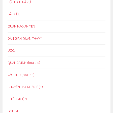
SỞ THÍCH BÁ VƠ
LẨY KIỀU
QUAN NÀO AN YÊN
DÂN GIAN QUAN THAM*
ƯỚC…
QUANG VINH (hoạ thơ)
VÀO THU (hoạ thơ)
CHUYẾN BAY NHÂN ĐẠO
CHIỀU MUỘN
GỞI EM