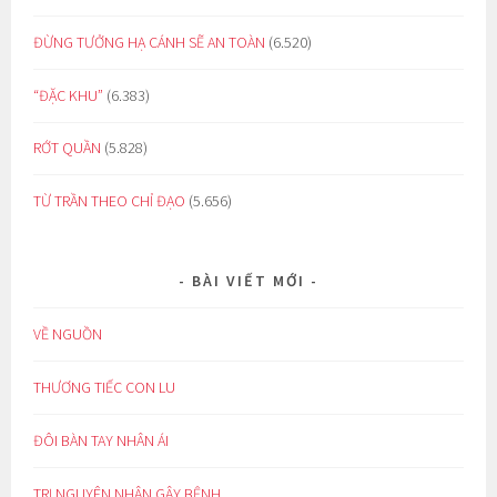
ĐỪNG TƯỞNG HẠ CÁNH SẼ AN TOÀN
(6.520)
“ĐẶC KHU”
(6.383)
RỚT QUẦN
(5.828)
TỪ TRẦN THEO CHỈ ĐẠO
(5.656)
BÀI VIẾT MỚI
VỀ NGUỒN
THƯƠNG TIẾC CON LU
ĐÔI BÀN TAY NHÂN ÁI
TRỊ NGUYÊN NHÂN GÂY BỆNH