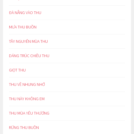
ĐÀ NẴNG VÀO THU
MƯA THU BUỒN
TÂY NGUYÊN MÙA THU
DÁNG TRÚC CHIỀU THU
GIỌT THU
THU VỀ NHUNG NHỚ
THU NÀY KHÔNG EM
THU MÙA YÊU THƯƠNG
RỪNG THU BUỒN