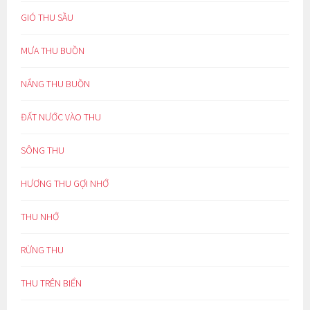
GIÓ THU SẦU
MƯA THU BUỒN
NẮNG THU BUỒN
ĐẤT NƯỚC VÀO THU
SÔNG THU
HƯƠNG THU GỢI NHỚ
THU NHỚ
RỪNG THU
THU TRÊN BIỂN