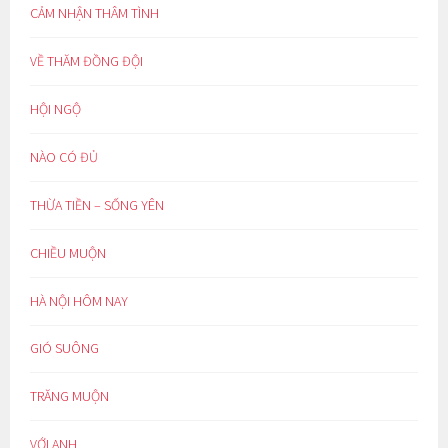
CẢM NHẬN THÂM TÌNH
VỀ THĂM ĐỒNG ĐỘI
HỘI NGỘ
NÀO CÓ ĐỦ
THỪA TIỀN – SỐNG YÊN
CHIỀU MUỘN
HÀ NỘI HÔM NAY
GIÓ SUÔNG
TRĂNG MUỘN
VỚI ANH