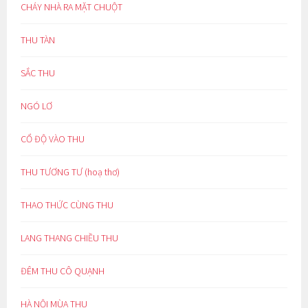
CHÁY NHÀ RA MẶT CHUỘT
THU TÀN
SẮC THU
NGÓ LƠ
CỔ ĐỘ VÀO THU
THU TƯƠNG TƯ (hoạ thơ)
THAO THỨC CÙNG THU
LANG THANG CHIỀU THU
ĐÊM THU CÔ QUẠNH
HÀ NỘI MÙA THU