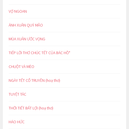
VỢ NGOAN
ÁNH XUÂN QUÝ MÃO
MÙA XUÂN ƯỚC VỌNG
TIẾP LỜI THƠ CHÚC TẾT CỦA BÁC HỒ*
CHUỘT VÀ MÈO
NGÀY TẾT CỔ TRUYỀN (hoạ thơ)
TUYỆT TÁC
THỜI TIẾT BẤT LỢI (hoạ thơ)
HÁO HỨC