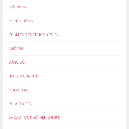
ƯỚC VỌNG
MIỀN THƯƠNG
CHÙM THƠ THẤT NGÔN TỨ CÚ
NHỚ TIẾC
ĐẮNG ĐÓT
BÔI LEM CỬA PHẬT
NÓI VỚI EM
PHÚC TỔ TIÊN
CA DAO TỤC NGỮ HIỆN ĐẠI (tt4)