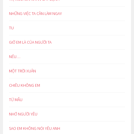
NHỮNG VIỆC TA CẦN LÀM NGAY
TU
GIỜ EM LÀ CỦA NGƯỜI TA
NẾU…
MỘT TRỜI XUÂN
CHIỀU KHÔNG EM
TỪ MẪU
NHỚ NGƯỜI YÊU
SAO EM KHÔNG NÓI YÊU ANH