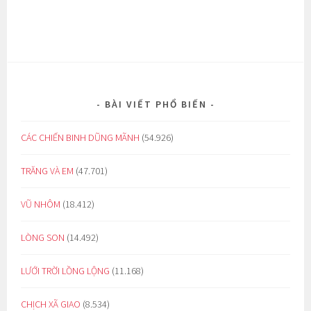
BÀI VIẾT PHỔ BIẾN
CÁC CHIẾN BINH DŨNG MÃNH
(54.926)
TRĂNG VÀ EM
(47.701)
VŨ NHÔM
(18.412)
LÒNG SON
(14.492)
LƯỚI TRỜI LỒNG LỘNG
(11.168)
CHỊCH XÃ GIAO
(8.534)