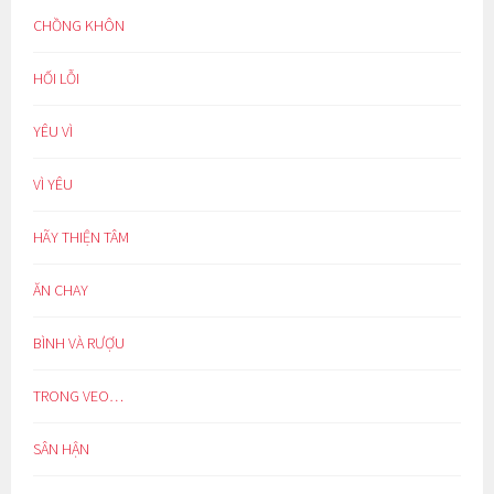
CHỒNG KHÔN
HỐI LỖI
YÊU VÌ
VÌ YÊU
HÃY THIỆN TÂM
ĂN CHAY
BÌNH VÀ RƯỢU
TRONG VEO…
SÂN HẬN