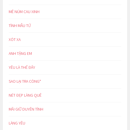
MÊ NÚM CAU XINH
TÌNH MẪU TỬ
XÓT XA
ANH TẶNG EM
YÊU LÀ THẾ ĐẤY
SAO LẠI TRA CÒNG*
NÉT ĐẸP LÀNG QUÊ
MÃI GIỮ DUYÊN TÌNH
LÀNG YÊU