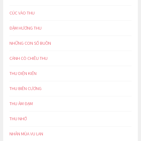
CÚC VÀO THU
ĐẬM HƯƠNG THU
NHỮNG CON SỐ BUỒN
CÁNH CÒ CHIỀU THU
THU DIỆN KIẾN
THU BIÊN CƯƠNG
THU ẢM ĐẠM
THU NHỚ
NHÂN MÙA VU LAN