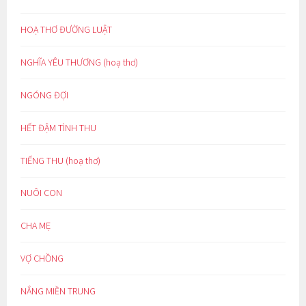
HOẠ THƠ ĐƯỜNG LUẬT
NGHĨA YÊU THƯƠNG (hoạ thơ)
NGÓNG ĐỢI
HẾT ĐẬM TÌNH THU
TIẾNG THU (hoạ thơ)
NUÔI CON
CHA MẸ
VỢ CHỒNG
NẮNG MIỀN TRUNG