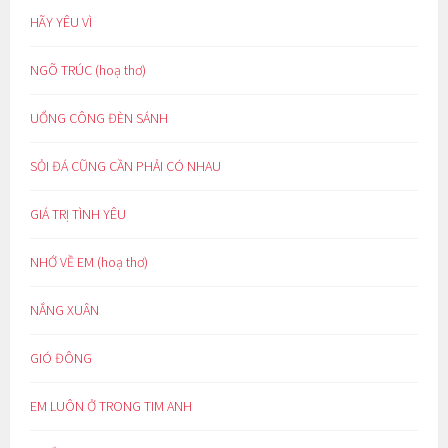
HÃY YÊU VÌ
NGÕ TRÚC (hoạ thơ)
UỔNG CÔNG ĐÈN SÁNH
SỎI ĐÁ CŨNG CẦN PHẢI CÓ NHAU
GIÁ TRỊ TÌNH YÊU
NHỚ VỀ EM (hoạ thơ)
NẮNG XUÂN
GIÓ ĐÔNG
EM LUÔN Ở TRONG TIM ANH