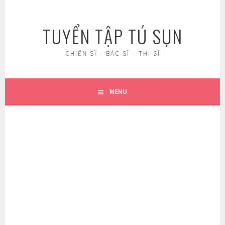
Skip
to
TUYỂN TẬP TÚ SỤN
content
CHIẾN SĨ – BÁC SĨ – THI SĨ
MENU