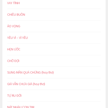
VAY TÌNH
CHIỀU BUỒN
ẢO VỌNG
YÊU VÌ – VÌ YÊU
HẸN ƯỚC
CHỜ ĐỢI
SUNG MÃN QUÁ CHỪNG (hoạ thơ)
GIÀ VẪN CHƯA GIÀ (hoạ thơ)
TỰ RU ĐỜI
NÁT NHÀU CON TIM