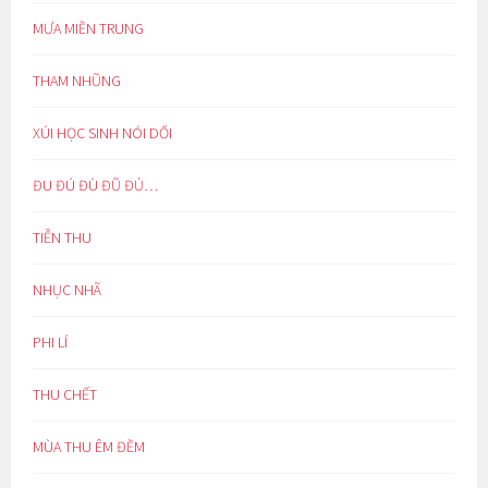
MƯA MIỀN TRUNG
THAM NHŨNG
XÚI HỌC SINH NÓI DỐI
ĐU ĐÚ ĐÙ ĐŨ ĐỦ…
TIỄN THU
NHỤC NHÃ
PHI LÍ
THU CHẾT
MÙA THU ÊM ĐỀM