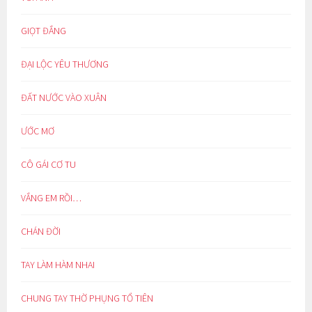
GIỌT ĐẮNG
ĐẠI LỘC YÊU THƯƠNG
ĐẤT NƯỚC VÀO XUÂN
ƯỚC MƠ
CÔ GÁI CƠ TU
VẮNG EM RỒI…
CHÁN ĐỜI
TAY LÀM HÀM NHAI
CHUNG TAY THỜ PHỤNG TỔ TIÊN