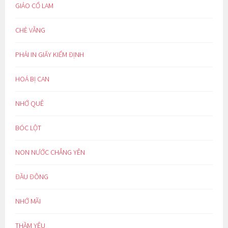
GIẢO CỔ LAM
CHÈ VẰNG
PHẢI IN GIẤY KIỂM ĐỊNH
HOÁ BỊ CAN
NHỚ QUÊ
BÓC LỘT
NON NƯỚC CHẲNG YÊN
ĐẦU ĐÔNG
NHỚ MÃI
THẦM YÊU