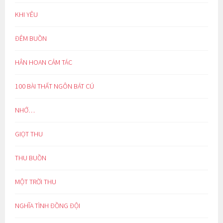
KHI YÊU
ĐÊM BUỒN
HÂN HOAN CẢM TÁC
100 BÀI THẤT NGÔN BÁT CÚ
NHỚ…
GIỌT THU
THU BUỒN
MỘT TRỜI THU
NGHĨA TÌNH ĐỒNG ĐỘI