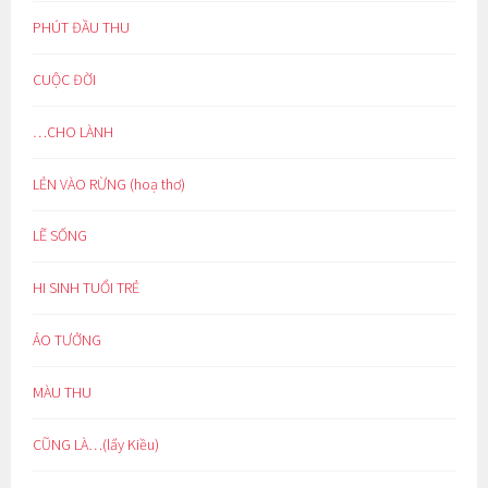
PHÚT ĐẦU THU
CUỘC ĐỜI
…CHO LÀNH
LẺN VÀO RỪNG (hoạ thơ)
LẼ SỐNG
HI SINH TUỔI TRẺ
ẢO TƯỞNG
MÀU THU
CŨNG LÀ…(lẩy Kiều)