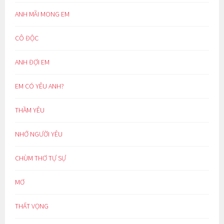
ANH MÃI MONG EM
CÔ ĐỘC
ANH ĐỢI EM
EM CÓ YÊU ANH?
THẦM YÊU
NHỚ NGƯỜI YÊU
CHÙM THƠ TỰ SỰ
MƠ
THẤT VỌNG