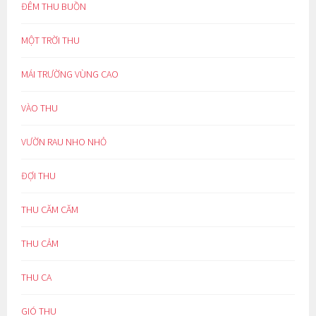
ĐÊM THU BUỒN
MỘT TRỜI THU
MÁI TRƯỜNG VÙNG CAO
VÀO THU
VƯỜN RAU NHO NHỎ
ĐỢI THU
THU CĂM CĂM
THU CẢM
THU CA
GIÓ THU