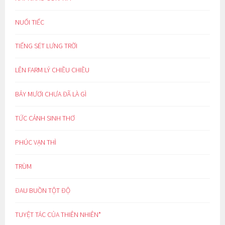
NUỐI TIẾC
TIẾNG SÉT LƯNG TRỜI
LÊN FARM LÝ CHIỀU CHIỀU
BẢY MƯƠI CHƯA ĐÃ LÀ GÌ
TỨC CẢNH SINH THƠ
PHÚC VẠN THÌ
TRÙM
ĐAU BUỒN TỘT ĐỘ
TUYỆT TÁC CỦA THIÊN NHIÊN*