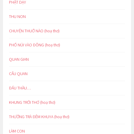
PHẬT DẠY
THU NON
CHUYỆN THUỞ NÀO (hoạ thơ)
PHỐ NÚI VÀO ĐÔNG (hoạ thơ)
QUAN GIAN
CẨU QUAN
ĐẤU THẦU…
KHUNG TRỜI THƠ (hoạ thơ)
THƯỞNG TRÀ ĐÊM KHUYA (hoạ thơ)
LÀM CON