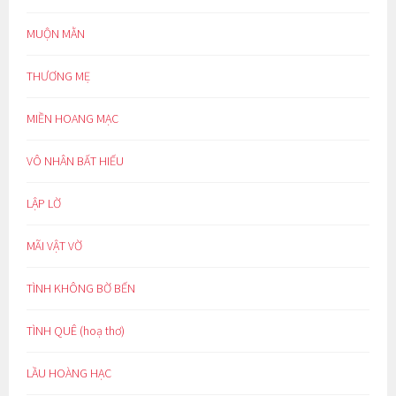
MUỘN MẰN
THƯƠNG MẸ
MIỀN HOANG MẠC
VÔ NHÂN BẤT HIẾU
LẬP LỜ
MÃI VẬT VỜ
TÌNH KHÔNG BỜ BẾN
TÌNH QUÊ (hoạ thơ)
LẦU HOÀNG HẠC