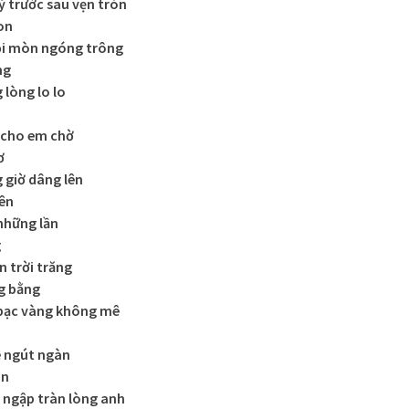
 trước sau vẹn tròn
on
ỏi mòn ngóng trông
ng
 lòng lo lo
 cho em chờ
ơ
 giờ dâng lên
nên
những lần
g
n trời trăng
g bằng
 bạc vàng không mê
ê ngút ngàn
àn
ngập tràn lòng anh