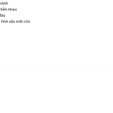
thành
h bên nhau
đầu
tình sâu mãi còn