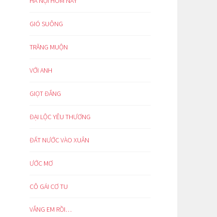
HÀ NỘI HÔM NAY
GIÓ SUÔNG
TRĂNG MUỘN
VỚI ANH
GIỌT ĐẮNG
ĐẠI LỘC YÊU THƯƠNG
ĐẤT NƯỚC VÀO XUÂN
ƯỚC MƠ
CÔ GÁI CƠ TU
VẮNG EM RỒI…