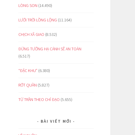
LÒNG SON
(14.490)
LƯỚI TRỜI LỒNG LỘNG
(11.164)
CHỊCH XÃ GIAO
(8.532)
ĐỪNG TƯỞNG HẠ CÁNH SẼ AN TOÀN
(6.517)
“ĐẶC KHU”
(6.380)
RỚT QUẦN
(5.827)
TỪ TRẦN THEO CHỈ ĐẠO
(5.655)
BÀI VIẾT MỚI