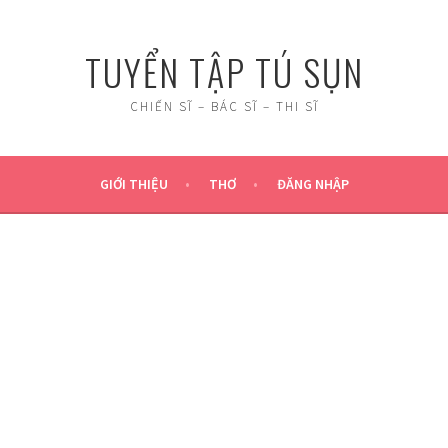
TUYỂN TẬP TÚ SỤN
CHIẾN SĨ – BÁC SĨ – THI SĨ
GIỚI THIỆU
THƠ
ĐĂNG NHẬP