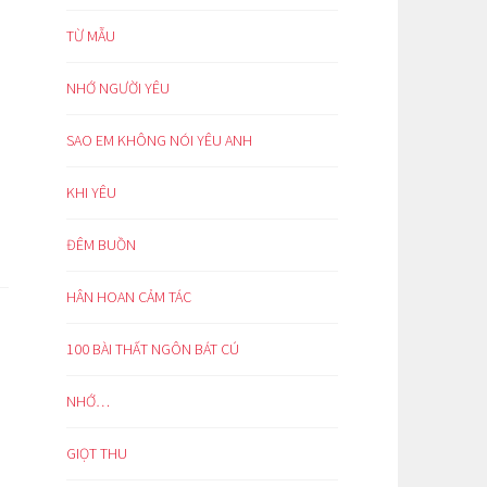
TỪ MẪU
NHỚ NGƯỜI YÊU
SAO EM KHÔNG NÓI YÊU ANH
KHI YÊU
ĐÊM BUỒN
HÂN HOAN CẢM TÁC
100 BÀI THẤT NGÔN BÁT CÚ
NHỚ…
GIỌT THU