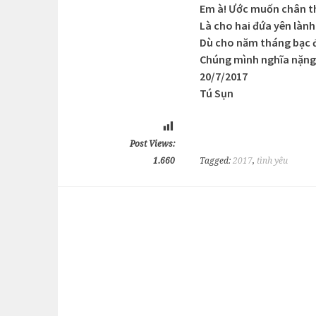
Em à! Ước muốn chân 
Là cho hai đứa yên làn
Dù cho năm tháng bạc 
Chúng mình nghĩa nặng 
20/7/2017
Tú Sụn
Post Views:
1.660
Tagged:
2017
,
tình yêu