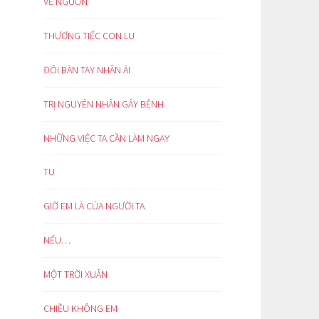
VỀ NGUỒN
THƯƠNG TIẾC CON LU
ĐÔI BÀN TAY NHÂN ÁI
TRỊ NGUYÊN NHÂN GÂY BỆNH
NHỮNG VIỆC TA CẦN LÀM NGAY
TU
GIỜ EM LÀ CỦA NGƯỜI TA
NẾU…
MỘT TRỜI XUÂN
CHIỀU KHÔNG EM