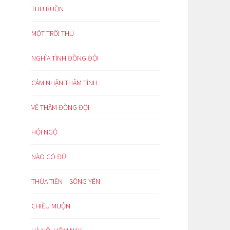
THU BUỒN
MỘT TRỜI THU
NGHĨA TÌNH ĐỒNG ĐỘI
CẢM NHẬN THÂM TÌNH
VỀ THĂM ĐỒNG ĐỘI
HỘI NGỘ
NÀO CÓ ĐỦ
THỪA TIỀN – SỐNG YÊN
CHIỀU MUỘN