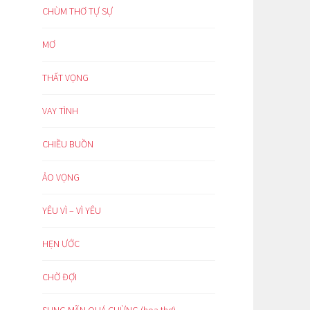
CHÙM THƠ TỰ SỰ
MƠ
THẤT VỌNG
VAY TÌNH
CHIỀU BUỒN
ẢO VỌNG
YÊU VÌ – VÌ YÊU
HẸN ƯỚC
CHỜ ĐỢI
SUNG MÃN QUÁ CHỪNG (hoạ thơ)