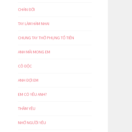
CHÁN ĐỜI
TAY LÀM HÀM NHAI
CHUNG TAY THỜ PHỤNG TỔ TIÊN
ANH MÃI MONG EM
CÔ ĐỘC
ANH ĐỢI EM
EM CÓ YÊU ANH?
THẦM YÊU
NHỚ NGƯỜI YÊU