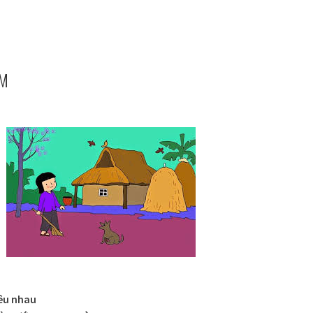
EM
êu nhau