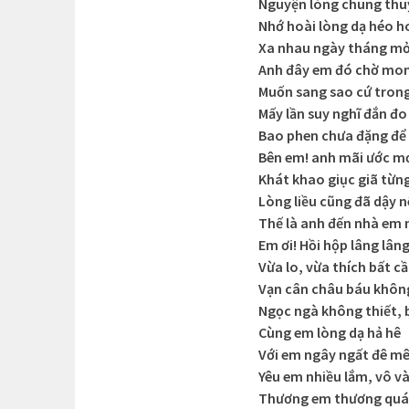
Nguyện lòng chung thuỷ
Nhớ hoài lòng dạ héo h
Xa nhau ngày tháng m
Anh đây em đó chờ mo
Muốn sang sao cứ trong
Mấy lần suy nghĩ đắn đo
Bao phen chưa đặng để
Bên em! anh mãi ước m
Khát khao giục giã từng
Lòng liều cũng đã dậy 
Thế là anh đến nhà em 
Em ơi! Hồi hộp lâng lân
Vừa lo, vừa thích bất cầ
Vạn cân châu báu khôn
Ngọc ngà không thiết,
Cùng em lòng dạ hả hê
Với em ngây ngất đê m
Yêu em nhiều lắm, vô v
Thương em thương quá 