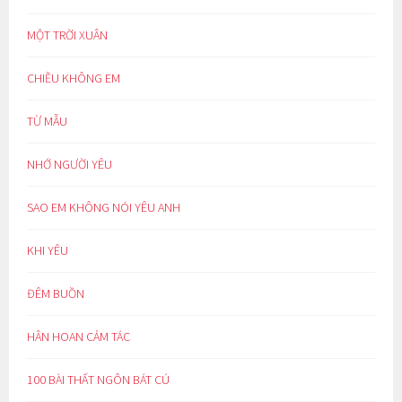
MỘT TRỜI XUÂN
CHIỀU KHÔNG EM
TỪ MẪU
NHỚ NGƯỜI YÊU
SAO EM KHÔNG NÓI YÊU ANH
KHI YÊU
ĐÊM BUỒN
HÂN HOAN CẢM TÁC
100 BÀI THẤT NGÔN BÁT CÚ