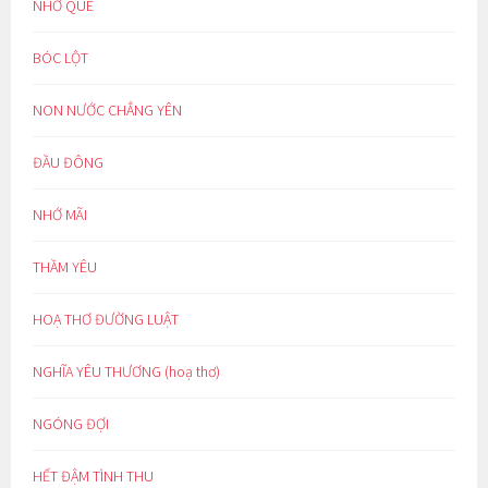
NHỚ QUÊ
BÓC LỘT
NON NƯỚC CHẲNG YÊN
ĐẦU ĐÔNG
NHỚ MÃI
THẦM YÊU
HOẠ THƠ ĐƯỜNG LUẬT
NGHĨA YÊU THƯƠNG (hoạ thơ)
NGÓNG ĐỢI
HẾT ĐẬM TÌNH THU