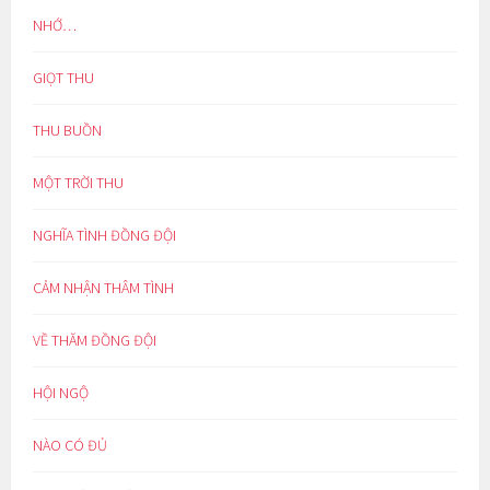
NHỚ…
GIỌT THU
THU BUỒN
MỘT TRỜI THU
NGHĨA TÌNH ĐỒNG ĐỘI
CẢM NHẬN THÂM TÌNH
VỀ THĂM ĐỒNG ĐỘI
HỘI NGỘ
NÀO CÓ ĐỦ