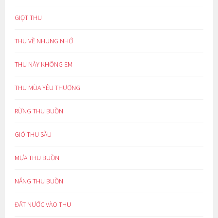
GIỌT THU
THU VỀ NHUNG NHỚ
THU NÀY KHÔNG EM
THU MÙA YÊU THƯƠNG
RỪNG THU BUỒN
GIÓ THU SẦU
MƯA THU BUỒN
NẮNG THU BUỒN
ĐẤT NƯỚC VÀO THU