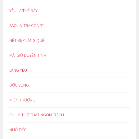
YÊU LÀ THẾ ĐẤY
SAO LẠI TRA CÒNG*
NÉT ĐẸP LÀNG QUÊ
MÃI GIỮ DUYÊN TÌNH
LÀNG YÊU
ƯỚC VỌNG
MIỀN THƯƠNG
CHÙM THƠ THẤT NGÔN TỨ CÚ
NHỚ TIẾC