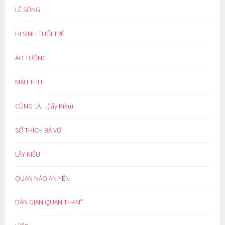
LẼ SỐNG
HI SINH TUỔI TRẺ
ẢO TƯỞNG
MÀU THU
CŨNG LÀ…(lẩy Kiều)
SỞ THÍCH BÁ VƠ
LẨY KIỀU
QUAN NÀO AN YÊN
DÂN GIAN QUAN THAM*