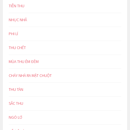
TIỄN THU
NHỤC NHÃ
PHI LÍ
THU CHẾT
MÙA THU ÊM ĐỀM
CHÁY NHÀ RA MẶT CHUỘT
THU TÀN
SẮC THU
NGÓ LƠ