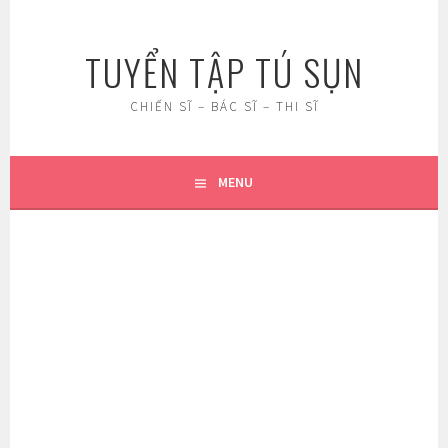
Skip
to
TUYỂN TẬP TÚ SỤN
content
CHIẾN SĨ – BÁC SĨ – THI SĨ
MENU