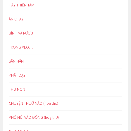
HÃY THIỆN TÂM
ĂN CHAY
BÌNH VÀ RƯỢU
TRONG VEO…
SÂN HẬN
PHẬT DẠY
THU NON
CHUYỆN THUỞ NÀO (hoạ thơ)
PHỐ NÚI VÀO ĐÔNG (hoạ thơ)