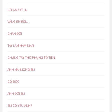
CÔ GÁI CƠ TU
VẮNG EM RỒI…
CHÁN ĐỜI
TAY LÀM HÀM NHAI
CHUNG TAY THỜ PHỤNG TỔ TIÊN
ANH MÃI MONG EM
CÔ ĐỘC
ANH ĐỢI EM
EM CÓ YÊU ANH?