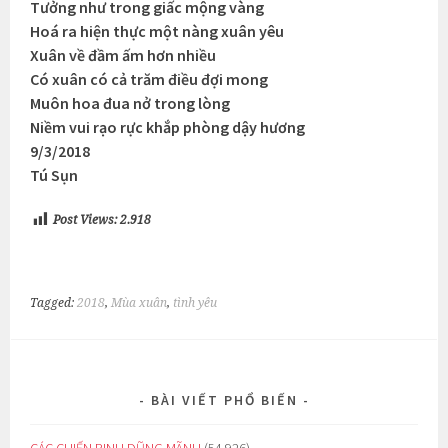
Tưởng như trong giấc mộng vàng
Hoá ra hiện thực một nàng xuân yêu
Xuân về đầm ấm hơn nhiều
Có xuân có cả trăm điều đợi mong
Muôn hoa đua nở trong lòng
Niềm vui rạo rực khắp phòng dậy hương
9/3/2018
Tú Sụn
Post Views:
2.918
Tagged:
2018
,
Mùa xuân
,
tình yêu
BÀI VIẾT PHỔ BIẾN
CÁC CHIẾN BINH DŨNG MÃNH
(54.926)