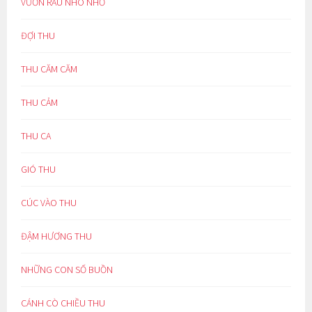
VƯỜN RAU NHO NHỎ
ĐỢI THU
THU CĂM CĂM
THU CẢM
THU CA
GIÓ THU
CÚC VÀO THU
ĐẬM HƯƠNG THU
NHỮNG CON SỐ BUỒN
CÁNH CÒ CHIỀU THU