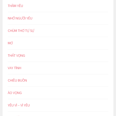
THẦM YÊU
NHỚ NGƯỜI YÊU
CHÙM THƠ TỰ SỰ
MƠ
THẤT VỌNG
VAY TÌNH
CHIỀU BUỒN
ẢO VỌNG
YÊU VÌ – VÌ YÊU