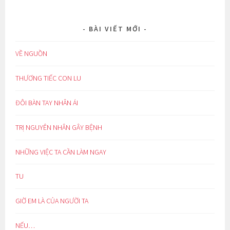
BÀI VIẾT MỚI
VỀ NGUỒN
THƯƠNG TIẾC CON LU
ĐÔI BÀN TAY NHÂN ÁI
TRỊ NGUYÊN NHÂN GÂY BỆNH
NHỮNG VIỆC TA CẦN LÀM NGAY
TU
GIỜ EM LÀ CỦA NGƯỜI TA
NẾU…