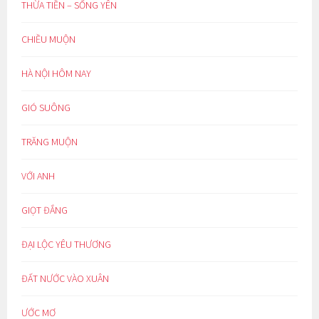
THỪA TIỀN – SỐNG YÊN
CHIỀU MUỘN
HÀ NỘI HÔM NAY
GIÓ SUÔNG
TRĂNG MUỘN
VỚI ANH
GIỌT ĐẮNG
ĐẠI LỘC YÊU THƯƠNG
ĐẤT NƯỚC VÀO XUÂN
ƯỚC MƠ