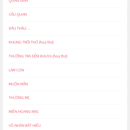
QUAN GIAN
CẨU QUAN
ĐẤU THẦU…
KHUNG TRỜI THƠ (hoạ thơ)
THƯỞNG TRÀ ĐÊM KHUYA (hoạ thơ)
LÀM CON
MUỘN MẰN
THƯƠNG MẸ
MIỀN HOANG MẠC
VÔ NHÂN BẤT HIẾU