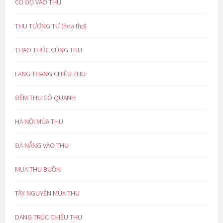
CỔ ĐỘ VÀO THU
THU TƯƠNG TƯ (hoạ thơ)
THAO THỨC CÙNG THU
LANG THANG CHIỀU THU
ĐÊM THU CÔ QUẠNH
HÀ NỘI MÙA THU
ĐÀ NẴNG VÀO THU
MƯA THU BUỒN
TÂY NGUYÊN MÙA THU
DÁNG TRÚC CHIỀU THU