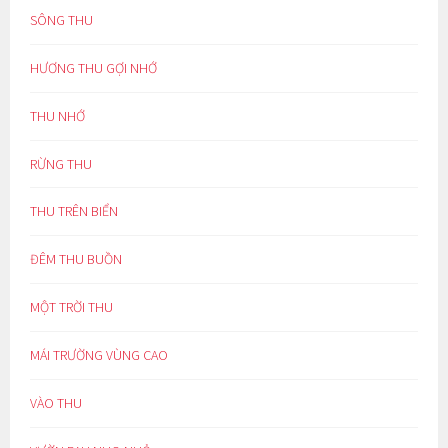
SÔNG THU
HƯƠNG THU GỢI NHỚ
THU NHỚ
RỪNG THU
THU TRÊN BIỂN
ĐÊM THU BUỒN
MỘT TRỜI THU
MÁI TRƯỜNG VÙNG CAO
VÀO THU