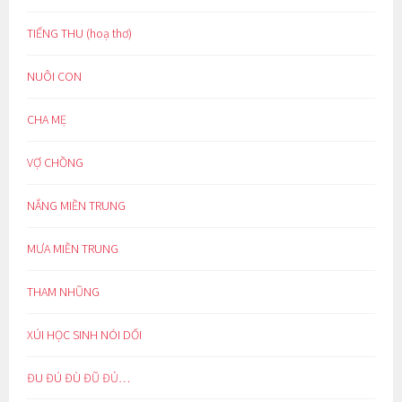
TIẾNG THU (hoạ thơ)
NUÔI CON
CHA MẸ
VỢ CHỒNG
NẮNG MIỀN TRUNG
MƯA MIỀN TRUNG
THAM NHŨNG
XÚI HỌC SINH NÓI DỐI
ĐU ĐÚ ĐÙ ĐŨ ĐỦ…