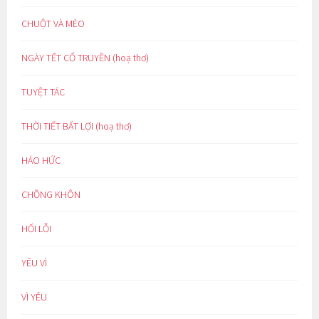
CHUỘT VÀ MÈO
NGÀY TẾT CỔ TRUYỀN (hoạ thơ)
TUYỆT TÁC
THỜI TIẾT BẤT LỢI (hoạ thơ)
HÁO HỨC
CHỒNG KHÔN
HỐI LỖI
YÊU VÌ
VÌ YÊU