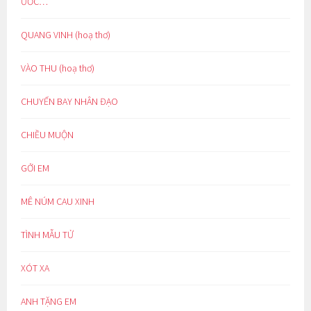
ƯỚC…
QUANG VINH (hoạ thơ)
VÀO THU (hoạ thơ)
CHUYẾN BAY NHÂN ĐẠO
CHIỀU MUỘN
GỞI EM
MÊ NÚM CAU XINH
TÌNH MẪU TỬ
XÓT XA
ANH TẶNG EM