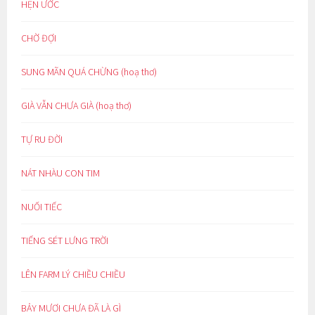
HẸN ƯỚC
CHỜ ĐỢI
SUNG MÃN QUÁ CHỪNG (hoạ thơ)
GIÀ VẪN CHƯA GIÀ (hoạ thơ)
TỰ RU ĐỜI
NÁT NHÀU CON TIM
NUỐI TIẾC
TIẾNG SÉT LƯNG TRỜI
LÊN FARM LÝ CHIỀU CHIỀU
BẢY MƯƠI CHƯA ĐÃ LÀ GÌ