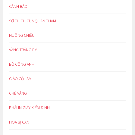
CẢNH BÁO
SỞ THÍCH CỦA QUAN THAM
NUÔNG CHIỀU
VẦNG TRĂNG EM
BỒ CÔNG ANH
GIẢO CỔ LAM
CHÈ VẰNG
PHẢI IN GIẤY KIỂM ĐỊNH
HOÁ BỊ CAN