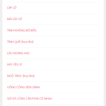
LẬP LỜ
MÃI VẬT VỜ
TÌNH KHÔNG BỜ BẾN
TÌNH QUÊ (hoạ thơ)
LẦU HOÀNG HẠC
HÃY YÊU VÌ
NGÕ TRÚC (hoạ thơ)
UỔNG CÔNG ĐÈN SÁNH
SỎI ĐÁ CŨNG CẦN PHẢI CÓ NHAU