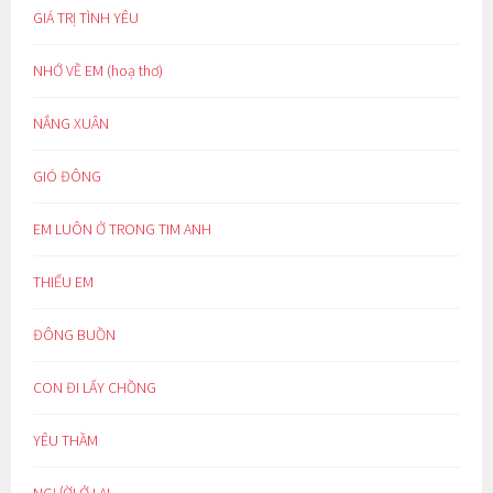
GIÁ TRỊ TÌNH YÊU
NHỚ VỀ EM (hoạ thơ)
NẮNG XUÂN
GIÓ ĐÔNG
EM LUÔN Ở TRONG TIM ANH
THIẾU EM
ĐÔNG BUỒN
CON ĐI LẤY CHỒNG
YÊU THẦM
NGƯỜI Ở LẠI