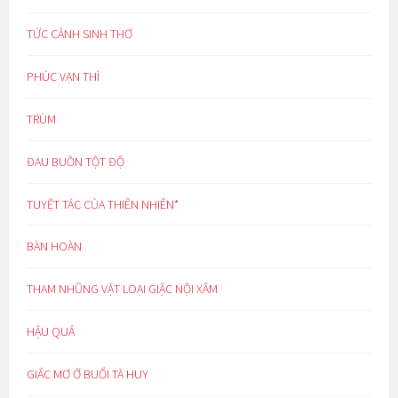
TỨC CẢNH SINH THƠ
PHÚC VẠN THÌ
TRÙM
ĐAU BUỒN TỘT ĐỘ
TUYỆT TÁC CỦA THIÊN NHIÊN*
BÀN HOÀN
THAM NHŨNG VẶT LOẠI GIẶC NỘI XÂM
HẬU QUẢ
GIẤC MƠ Ở BUỔI TÀ HUY