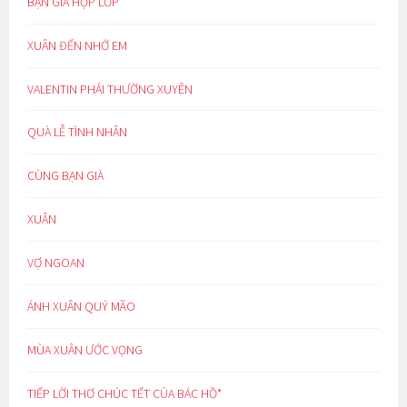
BẠN GIÀ HỌP LỚP
XUÂN ĐẾN NHỚ EM
VALENTIN PHẢI THƯỜNG XUYÊN
QUÀ LỄ TÌNH NHÂN
CÙNG BẠN GIÀ
XUÂN
VỢ NGOAN
ÁNH XUÂN QUÝ MÃO
MÙA XUÂN ƯỚC VỌNG
TIẾP LỜI THƠ CHÚC TẾT CỦA BÁC HỒ*