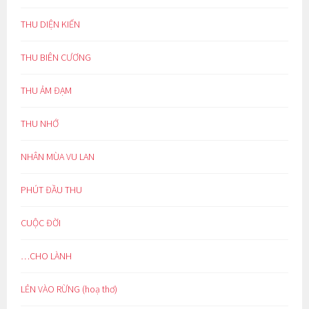
THU DIỆN KIẾN
THU BIÊN CƯƠNG
THU ẢM ĐẠM
THU NHỚ
NHÂN MÙA VU LAN
PHÚT ĐẦU THU
CUỘC ĐỜI
…CHO LÀNH
LẺN VÀO RỪNG (hoạ thơ)