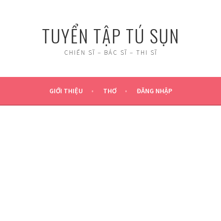
TUYỂN TẬP TÚ SỤN
CHIẾN SĨ – BÁC SĨ – THI SĨ
GIỚI THIỆU
THƠ
ĐĂNG NHẬP