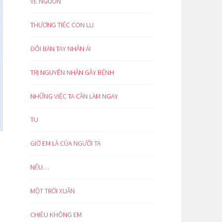
VỀ NGUỒN
THƯƠNG TIẾC CON LU
ĐÔI BÀN TAY NHÂN ÁI
TRỊ NGUYÊN NHÂN GÂY BỆNH
NHỮNG VIỆC TA CẦN LÀM NGAY
TU
GIỜ EM LÀ CỦA NGƯỜI TA
NẾU…
MỘT TRỜI XUÂN
CHIỀU KHÔNG EM