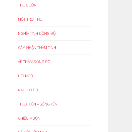
THU BUỒN
MỘT TRỜI THU
NGHĨA TÌNH ĐỒNG ĐỘI
CẢM NHẬN THÂM TÌNH
VỀ THĂM ĐỒNG ĐỘI
HỘI NGỘ
NÀO CÓ ĐỦ
THỪA TIỀN – SỐNG YÊN
CHIỀU MUỘN