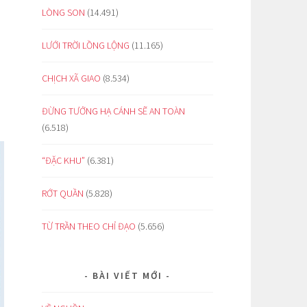
LÒNG SON
(14.491)
LƯỚI TRỜI LỒNG LỘNG
(11.165)
CHỊCH XÃ GIAO
(8.534)
ĐỪNG TƯỞNG HẠ CÁNH SẼ AN TOÀN
(6.518)
“ĐẶC KHU”
(6.381)
RỚT QUẦN
(5.828)
TỪ TRẦN THEO CHỈ ĐẠO
(5.656)
BÀI VIẾT MỚI