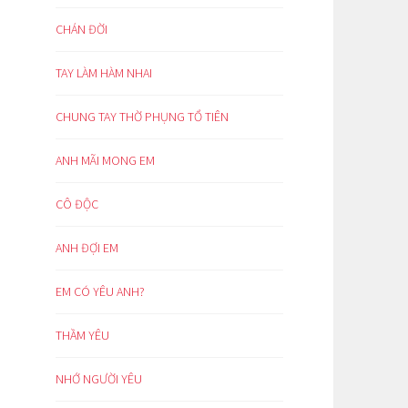
CHÁN ĐỜI
TAY LÀM HÀM NHAI
CHUNG TAY THỜ PHỤNG TỔ TIÊN
ANH MÃI MONG EM
CÔ ĐỘC
ANH ĐỢI EM
EM CÓ YÊU ANH?
THẦM YÊU
NHỚ NGƯỜI YÊU