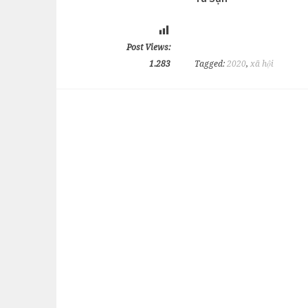
Post Views:
1.283
Tagged:
2020
,
xã hội