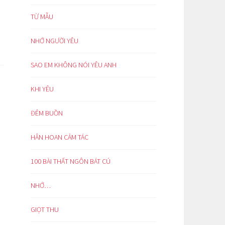
TỪ MẪU
NHỚ NGƯỜI YÊU
SAO EM KHÔNG NÓI YÊU ANH
KHI YÊU
ĐÊM BUỒN
HÂN HOAN CẢM TÁC
100 BÀI THẤT NGÔN BÁT CÚ
NHỚ…
GIỌT THU