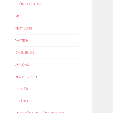
CHÙM THƠ TỰ SỰ
MƠ
THẤT VỌNG
VAY TÌNH
CHIỀU BUỒN
ẢO VỌNG
YÊU VÌ – VÌ YÊU
HẸN ƯỚC
CHỜ ĐỢI
SUNG MÃN QUÁ CHỪNG (hoạ thơ)