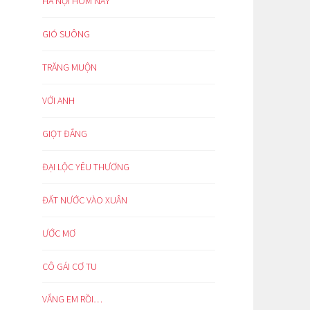
HÀ NỘI HÔM NAY
GIÓ SUÔNG
TRĂNG MUỘN
VỚI ANH
GIỌT ĐẮNG
ĐẠI LỘC YÊU THƯƠNG
ĐẤT NƯỚC VÀO XUÂN
ƯỚC MƠ
CÔ GÁI CƠ TU
VẮNG EM RỒI…