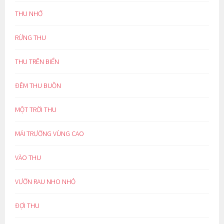
THU NHỚ
RỪNG THU
THU TRÊN BIỂN
ĐÊM THU BUỒN
MỘT TRỜI THU
MÁI TRƯỜNG VÙNG CAO
VÀO THU
VƯỜN RAU NHO NHỎ
ĐỢI THU