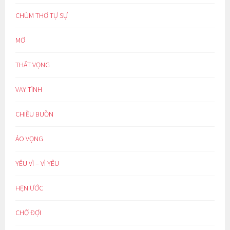
CHÙM THƠ TỰ SỰ
MƠ
THẤT VỌNG
VAY TÌNH
CHIỀU BUỒN
ẢO VỌNG
YÊU VÌ – VÌ YÊU
HẸN ƯỚC
CHỜ ĐỢI