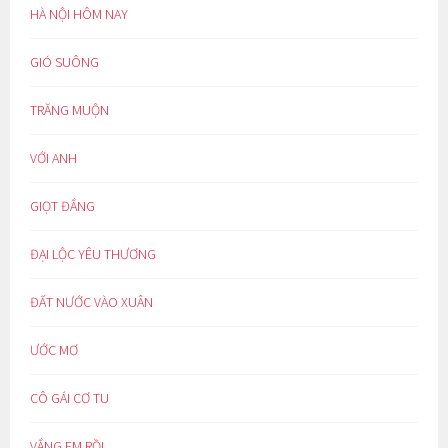
HÀ NỘI HÔM NAY
GIÓ SUÔNG
TRĂNG MUỘN
VỚI ANH
GIỌT ĐẮNG
ĐẠI LỘC YÊU THƯƠNG
ĐẤT NƯỚC VÀO XUÂN
ƯỚC MƠ
CÔ GÁI CƠ TU
VẮNG EM RỒI…