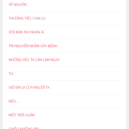
VỀ NGUỒN
THƯƠNG TIẾC CON LU
ĐÔI BÀN TAY NHÂN ÁI
TRỊ NGUYÊN NHÂN GÂY BỆNH
NHỮNG VIỆC TA CẦN LÀM NGAY
TU
GIỜ EM LÀ CỦA NGƯỜI TA
NẾU…
MỘT TRỜI XUÂN
CHIỀU KHÔNG EM