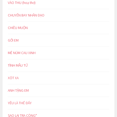
VÀO THU (hoạ thơ)
CHUYẾN BAY NHÂN ĐẠO
CHIỀU MUỘN
GỞI EM
MÊ NÚM CAU XINH
TÌNH MẪU TỬ
XÓT XA
ANH TẶNG EM
YÊU LÀ THẾ ĐẤY
SAO LẠI TRA CÒNG*