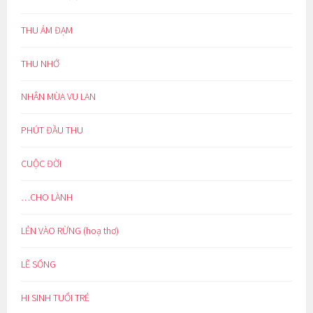
THU ẢM ĐẠM
THU NHỚ
NHÂN MÙA VU LAN
PHÚT ĐẦU THU
CUỘC ĐỜI
…CHO LÀNH
LẺN VÀO RỪNG (hoạ thơ)
LẼ SỐNG
HI SINH TUỔI TRẺ