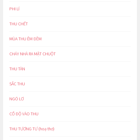
PHI LÍ
THU CHẾT
MÙA THU ÊM ĐỀM
CHÁY NHÀ RA MẶT CHUỘT
THU TÀN
SẮC THU
NGÓ LƠ
CỔ ĐỘ VÀO THU
THU TƯƠNG TƯ (hoạ thơ)