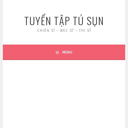
Skip
to
TUYỂN TẬP TÚ SỤN
content
CHIẾN SĨ – BÁC SĨ – THI SĨ
MENU