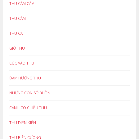
THU CĂM CĂM
THU CẢM
THU CA
GIÓ THU
CÚC VÀO THU
ĐẬM HƯƠNG THU
NHỮNG CON SỐ BUỒN
CÁNH CÒ CHIỀU THU
THU DIỆN KIẾN
THU BIÊN CƯƠNG