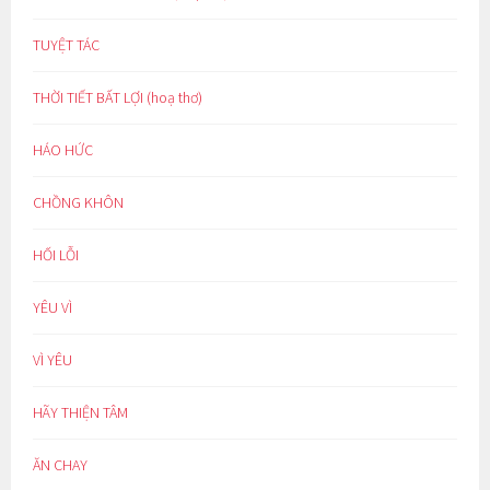
TUYỆT TÁC
THỜI TIẾT BẤT LỢI (hoạ thơ)
HÁO HỨC
CHỒNG KHÔN
HỐI LỖI
YÊU VÌ
VÌ YÊU
HÃY THIỆN TÂM
ĂN CHAY