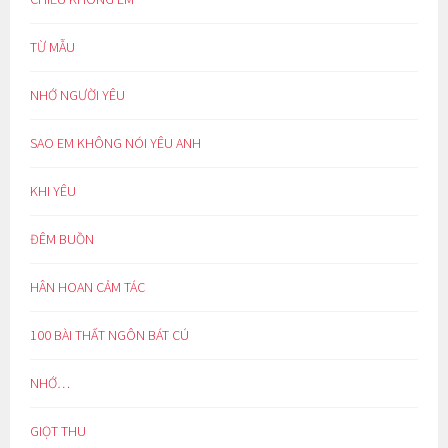
TỪ MẪU
NHỚ NGƯỜI YÊU
SAO EM KHÔNG NÓI YÊU ANH
KHI YÊU
ĐÊM BUỒN
HÂN HOAN CẢM TÁC
100 BÀI THẤT NGÔN BÁT CÚ
NHỚ…
GIỌT THU