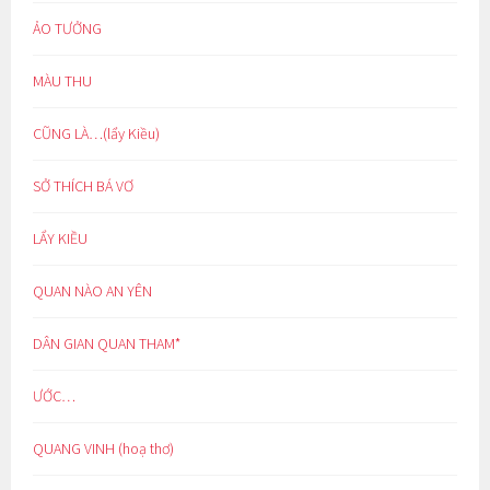
ẢO TƯỞNG
MÀU THU
CŨNG LÀ…(lẩy Kiều)
SỞ THÍCH BÁ VƠ
LẨY KIỀU
QUAN NÀO AN YÊN
DÂN GIAN QUAN THAM*
ƯỚC…
QUANG VINH (hoạ thơ)