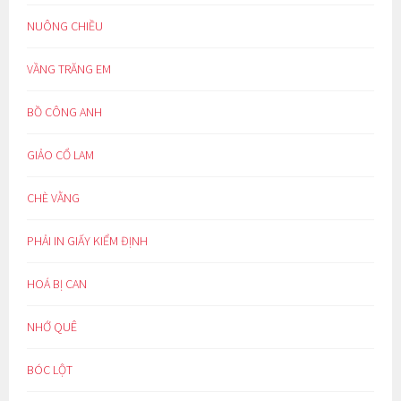
NUÔNG CHIỀU
VẦNG TRĂNG EM
BỒ CÔNG ANH
GIẢO CỔ LAM
CHÈ VẰNG
PHẢI IN GIẤY KIỂM ĐỊNH
HOÁ BỊ CAN
NHỚ QUÊ
BÓC LỘT