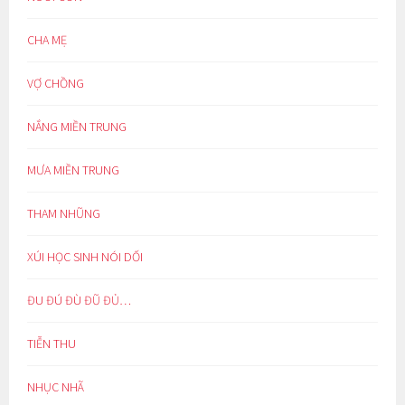
CHA MẸ
VỢ CHỒNG
NẮNG MIỀN TRUNG
MƯA MIỀN TRUNG
THAM NHŨNG
XÚI HỌC SINH NÓI DỐI
ĐU ĐÚ ĐÙ ĐŨ ĐỦ…
TIỄN THU
NHỤC NHÃ