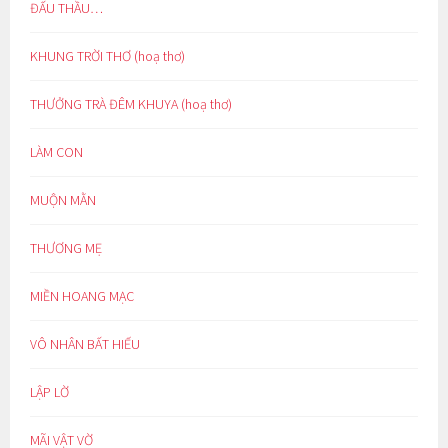
ĐẤU THẦU…
KHUNG TRỜI THƠ (hoạ thơ)
THƯỞNG TRÀ ĐÊM KHUYA (hoạ thơ)
LÀM CON
MUỘN MẰN
THƯƠNG MẸ
MIỀN HOANG MẠC
VÔ NHÂN BẤT HIẾU
LẬP LỜ
MÃI VẬT VỜ