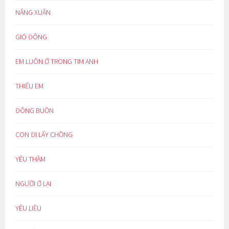
NẮNG XUÂN
GIÓ ĐÔNG
EM LUÔN Ở TRONG TIM ANH
THIẾU EM
ĐÔNG BUỒN
CON ĐI LẤY CHỒNG
YÊU THẦM
NGƯỜI Ở LẠI
YÊU LIỀU