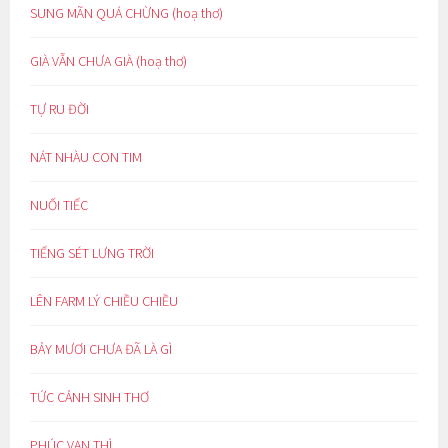
SUNG MÃN QUÁ CHỪNG (hoạ thơ)
GIÀ VẪN CHƯA GIÀ (hoạ thơ)
TỰ RU ĐỜI
NÁT NHÀU CON TIM
NUỐI TIẾC
TIẾNG SÉT LƯNG TRỜI
LÊN FARM LÝ CHIỀU CHIỀU
BẢY MƯƠI CHƯA ĐÃ LÀ GÌ
TỨC CẢNH SINH THƠ
PHÚC VẠN THÌ