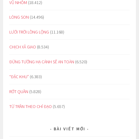
VŨ NHÔM
(18.412)
LÒNG SON
(14.496)
LƯỚI TRỜI LỒNG LỘNG
(11.168)
CHỊCH XÃ GIAO
(8.534)
ĐỪNG TƯỞNG HẠ CÁNH SẼ AN TOÀN
(6.520)
“ĐẶC KHU”
(6.383)
RỚT QUẦN
(5.828)
TỪ TRẦN THEO CHỈ ĐẠO
(5.657)
BÀI VIẾT MỚI