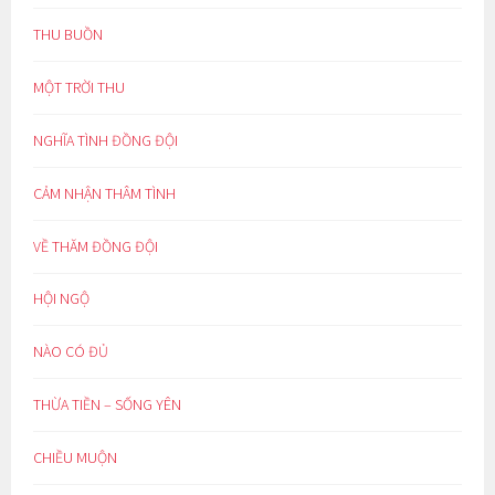
THU BUỒN
MỘT TRỜI THU
NGHĨA TÌNH ĐỒNG ĐỘI
CẢM NHẬN THÂM TÌNH
VỀ THĂM ĐỒNG ĐỘI
HỘI NGỘ
NÀO CÓ ĐỦ
THỪA TIỀN – SỐNG YÊN
CHIỀU MUỘN