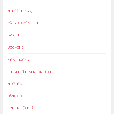
NÉT ĐẸP LÀNG QUÊ
MÃI GIỮ DUYÊN TÌNH
LÀNG YÊU
ƯỚC VỌNG
MIỀN THƯƠNG
CHÙM THƠ THẤT NGÔN TỨ CÚ
NHỚ TIẾC
ĐẮNG ĐÓT
BÔI LEM CỬA PHẬT