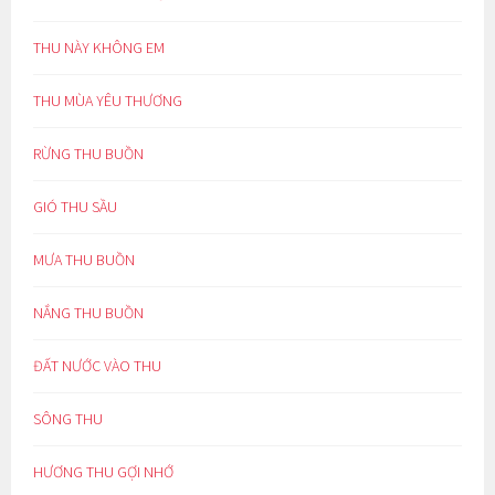
THU NÀY KHÔNG EM
THU MÙA YÊU THƯƠNG
RỪNG THU BUỒN
GIÓ THU SẦU
MƯA THU BUỒN
NẮNG THU BUỒN
ĐẤT NƯỚC VÀO THU
SÔNG THU
HƯƠNG THU GỢI NHỚ