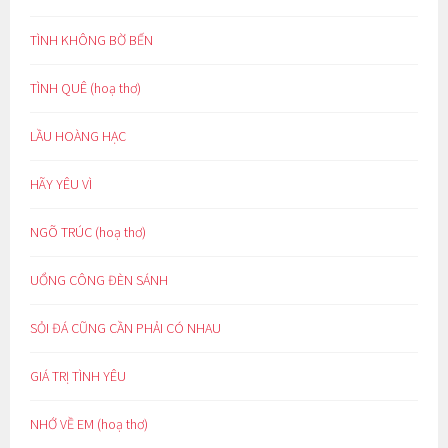
TÌNH KHÔNG BỜ BẾN
TÌNH QUÊ (hoạ thơ)
LẦU HOÀNG HẠC
HÃY YÊU VÌ
NGÕ TRÚC (hoạ thơ)
UỔNG CÔNG ĐÈN SÁNH
SỎI ĐÁ CŨNG CẦN PHẢI CÓ NHAU
GIÁ TRỊ TÌNH YÊU
NHỚ VỀ EM (hoạ thơ)