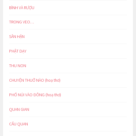
BÌNH VÀ RƯỢU
TRONG VEO…
SÂN HẬN
PHẬT DẠY
THU NON
CHUYỆN THUỞ NÀO (hoạ thơ)
PHỐ NÚI VÀO ĐÔNG (hoạ thơ)
QUAN GIAN
CẨU QUAN