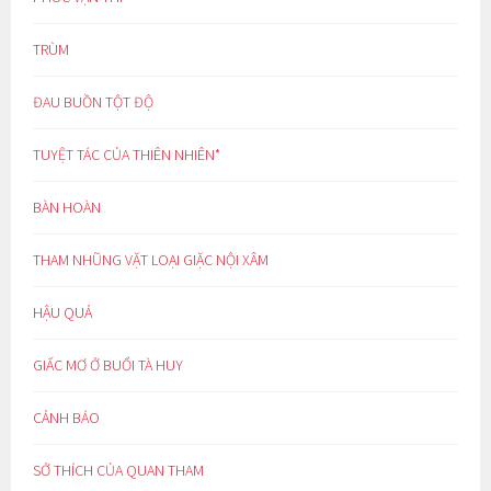
TRÙM
ĐAU BUỒN TỘT ĐỘ
TUYỆT TÁC CỦA THIÊN NHIÊN*
BÀN HOÀN
THAM NHŨNG VẶT LOẠI GIẶC NỘI XÂM
HẬU QUẢ
GIẤC MƠ Ở BUỔI TÀ HUY
CẢNH BÁO
SỞ THÍCH CỦA QUAN THAM