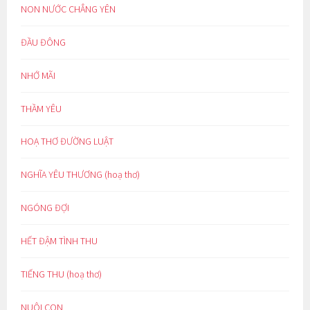
NON NƯỚC CHẲNG YÊN
ĐẦU ĐÔNG
NHỚ MÃI
THẦM YÊU
HOẠ THƠ ĐƯỜNG LUẬT
NGHĨA YÊU THƯƠNG (hoạ thơ)
NGÓNG ĐỢI
HẾT ĐẬM TÌNH THU
TIẾNG THU (hoạ thơ)
NUÔI CON