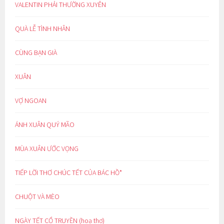
VALENTIN PHẢI THƯỜNG XUYÊN
QUÀ LỄ TÌNH NHÂN
CÙNG BẠN GIÀ
XUÂN
VỢ NGOAN
ÁNH XUÂN QUÝ MÃO
MÙA XUÂN ƯỚC VỌNG
TIẾP LỜI THƠ CHÚC TẾT CỦA BÁC HỒ*
CHUỘT VÀ MÈO
NGÀY TẾT CỔ TRUYỀN (hoạ thơ)