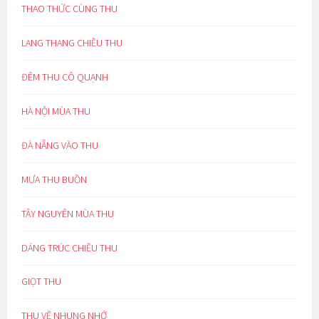
THAO THỨC CÙNG THU
LANG THANG CHIỀU THU
ĐÊM THU CÔ QUẠNH
HÀ NỘI MÙA THU
ĐÀ NẴNG VÀO THU
MƯA THU BUỒN
TÂY NGUYÊN MÙA THU
DÁNG TRÚC CHIỀU THU
GIỌT THU
THU VỀ NHUNG NHỚ