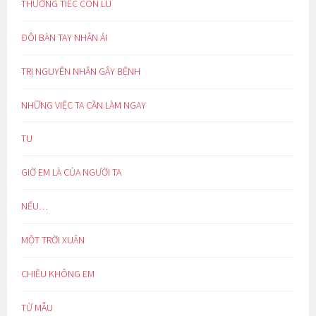
THƯƠNG TIẾC CON LU
ĐÔI BÀN TAY NHÂN ÁI
TRỊ NGUYÊN NHÂN GÂY BỆNH
NHỮNG VIỆC TA CẦN LÀM NGAY
TU
GIỜ EM LÀ CỦA NGƯỜI TA
NẾU…
MỘT TRỜI XUÂN
CHIỀU KHÔNG EM
TỪ MẪU