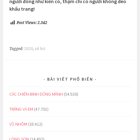
người đông như kiến cỏ, thậm chí có người không đeo
khẩu trang!
Post Views:
2.342
Tagged:
2020
,
xã hội
BÀI VIẾT PHỔ BIẾN
CÁC CHIẾN BINH DŨNG MÃNH
(54.926)
TRĂNG VÀ EM
(47.701)
VŨ NHÔM
(18.412)
LÒNG SON
(14.492)