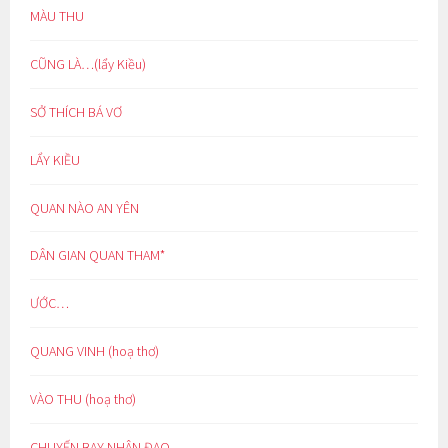
MÀU THU
CŨNG LÀ…(lẩy Kiều)
SỞ THÍCH BÁ VƠ
LẨY KIỀU
QUAN NÀO AN YÊN
DÂN GIAN QUAN THAM*
ƯỚC…
QUANG VINH (hoạ thơ)
VÀO THU (hoạ thơ)
CHUYẾN BAY NHÂN ĐẠO