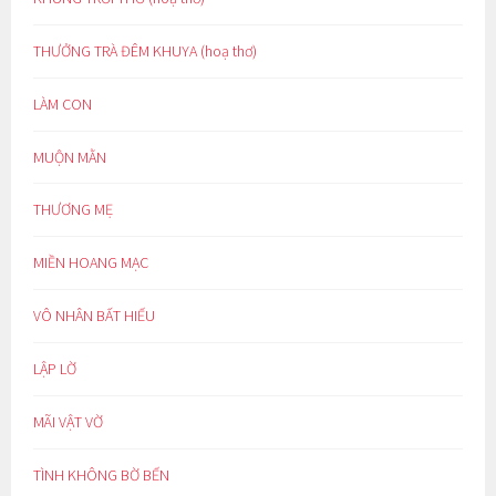
THƯỞNG TRÀ ĐÊM KHUYA (hoạ thơ)
LÀM CON
MUỘN MẰN
THƯƠNG MẸ
MIỀN HOANG MẠC
VÔ NHÂN BẤT HIẾU
LẬP LỜ
MÃI VẬT VỜ
TÌNH KHÔNG BỜ BẾN