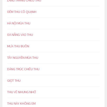
LANG THANG CHIỀU THU
ĐÊM THU CÔ QUẠNH
HÀ NỘI MÙA THU
ĐÀ NẴNG VÀO THU
MƯA THU BUỒN
TÂY NGUYÊN MÙA THU
DÁNG TRÚC CHIỀU THU
GIỌT THU
THU VỀ NHUNG NHỚ
THU NÀY KHÔNG EM