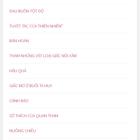
ĐAU BUỒN TỘT ĐỘ
TUYỆT TÁC CỦA THIÊN NHIÊN*
BÀN HOÀN
THAM NHŨNG VẶT LOẠI GIẶC NỘI XÂM
HẬU QUẢ
GIẤC MƠ Ở BUỔI TÀ HUY
CẢNH BÁO
SỞ THÍCH CỦA QUAN THAM
NUÔNG CHIỀU