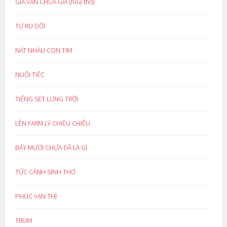
GIÀ VẪN CHƯA GIÀ (hoạ thơ)
TỰ RU ĐỜI
NÁT NHÀU CON TIM
NUỐI TIẾC
TIẾNG SÉT LƯNG TRỜI
LÊN FARM LÝ CHIỀU CHIỀU
BẢY MƯƠI CHƯA ĐÃ LÀ GÌ
TỨC CẢNH SINH THƠ
PHÚC VẠN THÌ
TRÙM