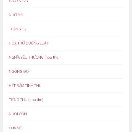
ĐẦU ĐÔNG
NHỚ MÃI
THẦM YÊU
HOẠ THƠ ĐƯỜNG LUẬT
NGHĨA YÊU THƯƠNG (hoạ thơ)
NGÓNG ĐỢI
HẾT ĐẬM TÌNH THU
TIẾNG THU (hoạ thơ)
NUÔI CON
CHA MẸ