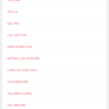
THU CẢM
THU CA
GIÓ THU
CÚC VÀO THU
ĐẬM HƯƠNG THU
NHỮNG CON SỐ BUỒN
CÁNH CÒ CHIỀU THU
THU DIỆN KIẾN
THU BIÊN CƯƠNG
THU ẢM ĐẠM