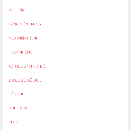
VỢ CHỒNG
NẮNG MIỀN TRUNG
MƯA MIỀN TRUNG
THAM NHŨNG
XÚI HỌC SINH NÓI DỐI
ĐU ĐÚ ĐÙ ĐŨ ĐỦ…
TIỄN THU
NHỤC NHÃ
PHI LÍ