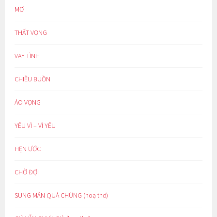
MƠ
THẤT VỌNG
VAY TÌNH
CHIỀU BUỒN
ẢO VỌNG
YÊU VÌ – VÌ YÊU
HẸN ƯỚC
CHỜ ĐỢI
SUNG MÃN QUÁ CHỪNG (hoạ thơ)