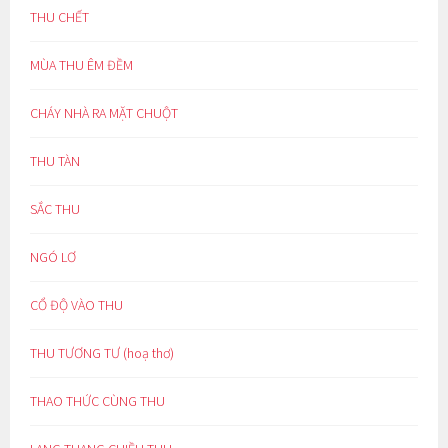
THU CHẾT
MÙA THU ÊM ĐỀM
CHÁY NHÀ RA MẶT CHUỘT
THU TÀN
SẮC THU
NGÓ LƠ
CỔ ĐỘ VÀO THU
THU TƯƠNG TƯ (hoạ thơ)
THAO THỨC CÙNG THU