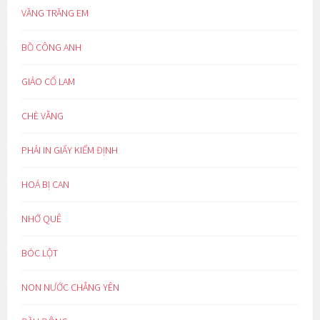
VẦNG TRĂNG EM
BỒ CÔNG ANH
GIẢO CỔ LAM
CHÈ VẰNG
PHẢI IN GIẤY KIỂM ĐỊNH
HOÁ BỊ CAN
NHỚ QUÊ
BÓC LỘT
NON NƯỚC CHẲNG YÊN