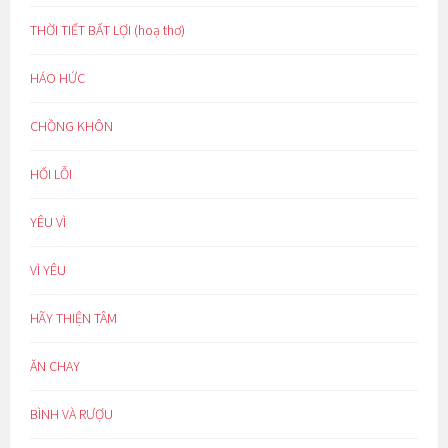
THỜI TIẾT BẤT LỢI (hoạ thơ)
HÁO HỨC
CHỒNG KHÔN
HỐI LỖI
YÊU VÌ
VÌ YÊU
HÃY THIỆN TÂM
ĂN CHAY
BÌNH VÀ RƯỢU