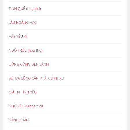
TÌNH QUÊ (hoạ thơ)
LẦU HOÀNG HẠC
HÃY YÊU VÌ
NGÕ TRÚC (hoạ thơ)
UỔNG CÔNG ĐÈN SÁNH
SỎI ĐÁ CŨNG CẦN PHẢI CÓ NHAU
GIÁ TRỊ TÌNH YÊU
NHỚ VỀ EM (hoạ thơ)
NẮNG XUÂN