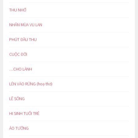
THU NHỚ
NHÂN MÙA VU LAN
PHÚT ĐẦU THU
CUỘC ĐỜI
…CHO LÀNH
LẺN VÀO RỪNG (hoạ thơ)
LẼ SỐNG
HI SINH TUỔI TRẺ
ẢO TƯỞNG