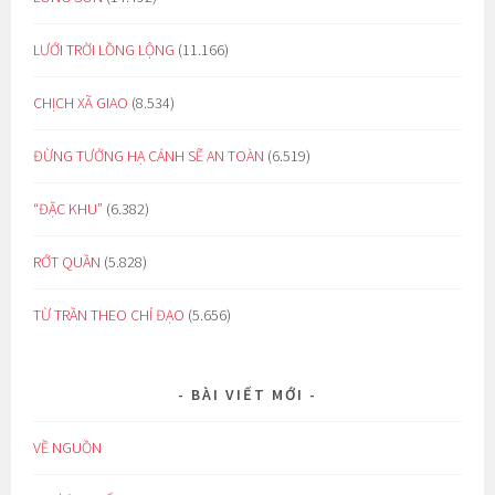
LƯỚI TRỜI LỒNG LỘNG
(11.166)
CHỊCH XÃ GIAO
(8.534)
ĐỪNG TƯỞNG HẠ CÁNH SẼ AN TOÀN
(6.519)
“ĐẶC KHU”
(6.382)
RỚT QUẦN
(5.828)
TỪ TRẦN THEO CHỈ ĐẠO
(5.656)
BÀI VIẾT MỚI
VỀ NGUỒN