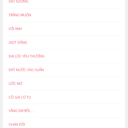
GIÓ SUÔNG
TRĂNG MUỘN
VỚI ANH
GIỌT ĐẮNG
ĐẠI LỘC YÊU THƯƠNG
ĐẤT NƯỚC VÀO XUÂN
ƯỚC MƠ
CÔ GÁI CƠ TU
VẮNG EM RỒI…
CHÁN ĐỜI