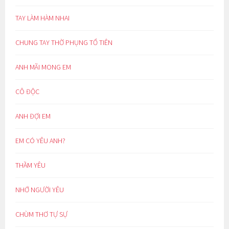
TAY LÀM HÀM NHAI
CHUNG TAY THỜ PHỤNG TỔ TIÊN
ANH MÃI MONG EM
CÔ ĐỘC
ANH ĐỢI EM
EM CÓ YÊU ANH?
THẦM YÊU
NHỚ NGƯỜI YÊU
CHÙM THƠ TỰ SỰ