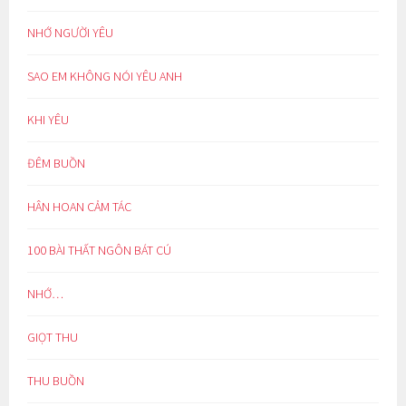
NHỚ NGƯỜI YÊU
SAO EM KHÔNG NÓI YÊU ANH
KHI YÊU
ĐÊM BUỒN
HÂN HOAN CẢM TÁC
100 BÀI THẤT NGÔN BÁT CÚ
NHỚ…
GIỌT THU
THU BUỒN