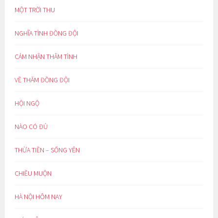
MỘT TRỜI THU
NGHĨA TÌNH ĐỒNG ĐỘI
CẢM NHẬN THÂM TÌNH
VỀ THĂM ĐỒNG ĐỘI
HỘI NGỘ
NÀO CÓ ĐỦ
THỪA TIỀN – SỐNG YÊN
CHIỀU MUỘN
HÀ NỘI HÔM NAY