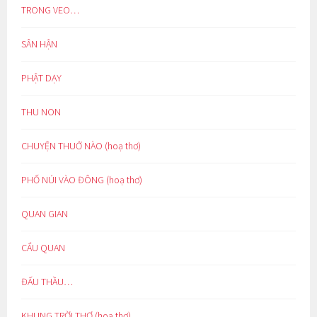
TRONG VEO…
SÂN HẬN
PHẬT DẠY
THU NON
CHUYỆN THUỞ NÀO (hoạ thơ)
PHỐ NÚI VÀO ĐÔNG (hoạ thơ)
QUAN GIAN
CẨU QUAN
ĐẤU THẦU…
KHUNG TRỜI THƠ (hoạ thơ)