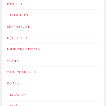
RỪNG THU
THU TRÊN BIỂN
ĐÊM THU BUỒN
MỘT TRỜI THU
MÁI TRƯỜNG VÙNG CAO
VÀO THU
VƯỜN RAU NHO NHỎ
ĐỢI THU
THU CĂM CĂM