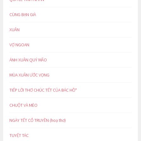
CÙNG BẠN GIÀ
XUÂN
VỢ NGOAN
ÁNH XUÂN QUÝ MÃO
MÙA XUÂN ƯỚC VỌNG
TIẾP LỜI THƠ CHÚC TẾT CỦA BÁC HỒ*
CHUỘT VÀ MÈO
NGÀY TẾT CỔ TRUYỀN (hoạ thơ)
TUYỆT TÁC