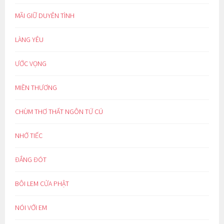
MÃI GIỮ DUYÊN TÌNH
LÀNG YÊU
ƯỚC VỌNG
MIỀN THƯƠNG
CHÙM THƠ THẤT NGÔN TỨ CÚ
NHỚ TIẾC
ĐẮNG ĐÓT
BÔI LEM CỬA PHẬT
NÓI VỚI EM