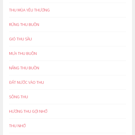
THU MÙA YÊU THƯƠNG
RỪNG THU BUỒN
GIÓ THU SẦU
MƯA THU BUỒN
NẮNG THU BUỒN
ĐẤT NƯỚC VÀO THU
SÔNG THU
HƯƠNG THU GỢI NHỚ
THU NHỚ