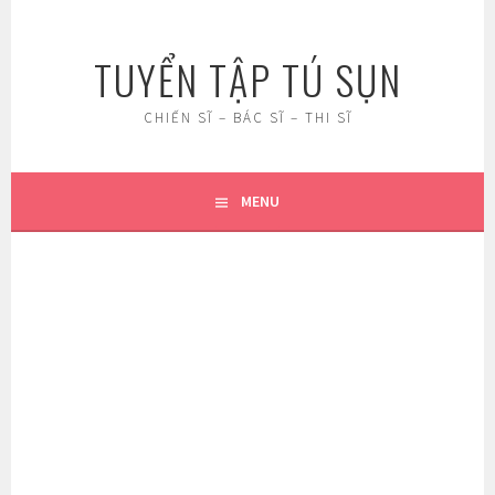
Skip
to
TUYỂN TẬP TÚ SỤN
content
CHIẾN SĨ – BÁC SĨ – THI SĨ
MENU