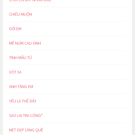
CHIỀU MUỘN
GỞI EM
MÊ NÚM CAU XINH
TÌNH MẪU TỬ
XÓT XA
ANH TẶNG EM
YÊU LÀ THẾ ĐẤY
SAO LẠI TRA CÒNG*
NÉT ĐẸP LÀNG QUÊ