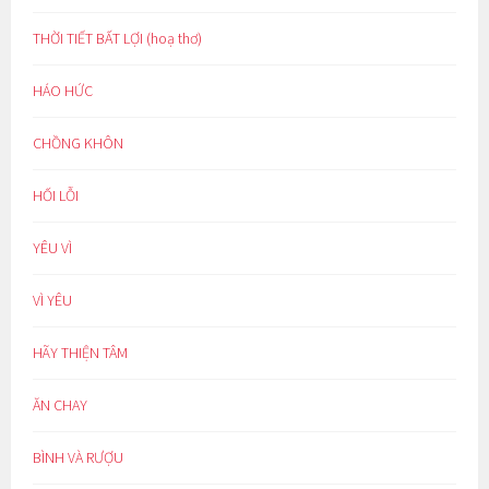
THỜI TIẾT BẤT LỢI (hoạ thơ)
HÁO HỨC
CHỒNG KHÔN
HỐI LỖI
YÊU VÌ
VÌ YÊU
HÃY THIỆN TÂM
ĂN CHAY
BÌNH VÀ RƯỢU