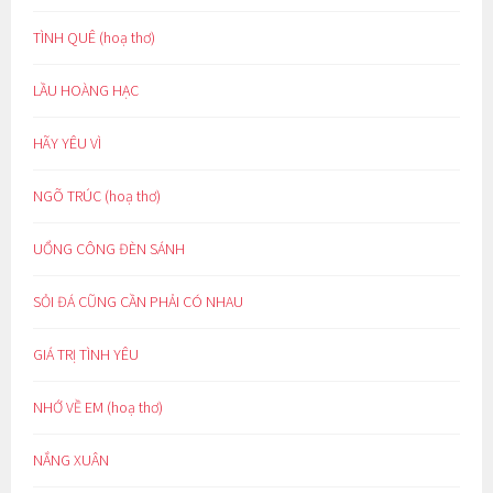
TÌNH QUÊ (hoạ thơ)
LẦU HOÀNG HẠC
HÃY YÊU VÌ
NGÕ TRÚC (hoạ thơ)
UỔNG CÔNG ĐÈN SÁNH
SỎI ĐÁ CŨNG CẦN PHẢI CÓ NHAU
GIÁ TRỊ TÌNH YÊU
NHỚ VỀ EM (hoạ thơ)
NẮNG XUÂN