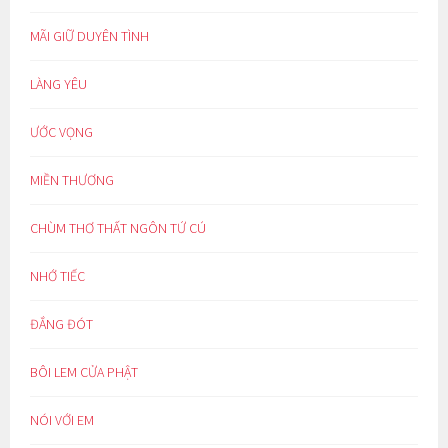
MÃI GIỮ DUYÊN TÌNH
LÀNG YÊU
ƯỚC VỌNG
MIỀN THƯƠNG
CHÙM THƠ THẤT NGÔN TỨ CÚ
NHỚ TIẾC
ĐẮNG ĐÓT
BÔI LEM CỬA PHẬT
NÓI VỚI EM