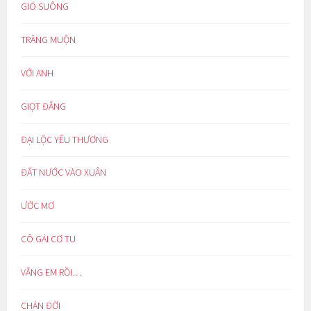
GIÓ SUÔNG
TRĂNG MUỘN
VỚI ANH
GIỌT ĐẮNG
ĐẠI LỘC YÊU THƯƠNG
ĐẤT NƯỚC VÀO XUÂN
ƯỚC MƠ
CÔ GÁI CƠ TU
VẮNG EM RỒI…
CHÁN ĐỜI