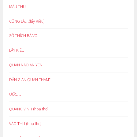
MÀU THU
CŨNG LÀ…(lẩy Kiều)
SỞ THÍCH BÁ VƠ
LẨY KIỀU
QUAN NÀO AN YÊN
DÂN GIAN QUAN THAM*
ƯỚC…
QUANG VINH (hoạ thơ)
VÀO THU (hoạ thơ)