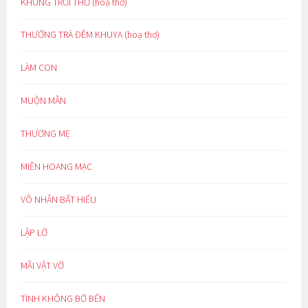
KHUNG TRỜI THƠ (hoạ thơ)
THƯỞNG TRÀ ĐÊM KHUYA (hoạ thơ)
LÀM CON
MUỘN MẰN
THƯƠNG MẸ
MIỀN HOANG MẠC
VÔ NHÂN BẤT HIẾU
LẬP LỜ
MÃI VẬT VỜ
TÌNH KHÔNG BỜ BẾN