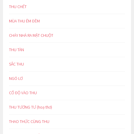
THU CHẾT
MÙA THU ÊM ĐỀM
CHÁY NHÀ RA MẶT CHUỘT
THU TÀN
SẮC THU
NGÓ LƠ
CỔ ĐỘ VÀO THU
THU TƯƠNG TƯ (hoạ thơ)
THAO THỨC CÙNG THU