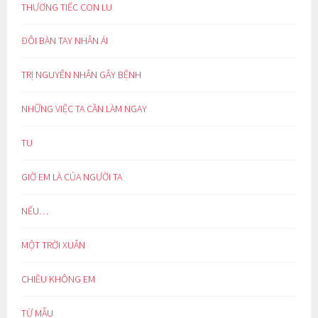
THƯƠNG TIẾC CON LU
ĐÔI BÀN TAY NHÂN ÁI
TRỊ NGUYÊN NHÂN GÂY BỆNH
NHỮNG VIỆC TA CẦN LÀM NGAY
TU
GIỜ EM LÀ CỦA NGƯỜI TA
NẾU…
MỘT TRỜI XUÂN
CHIỀU KHÔNG EM
TỪ MẪU