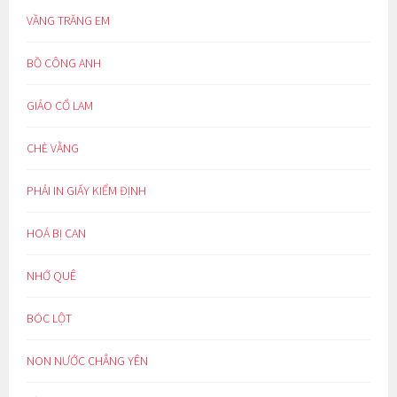
VẦNG TRĂNG EM
BỒ CÔNG ANH
GIẢO CỔ LAM
CHÈ VẰNG
PHẢI IN GIẤY KIỂM ĐỊNH
HOÁ BỊ CAN
NHỚ QUÊ
BÓC LỘT
NON NƯỚC CHẲNG YÊN