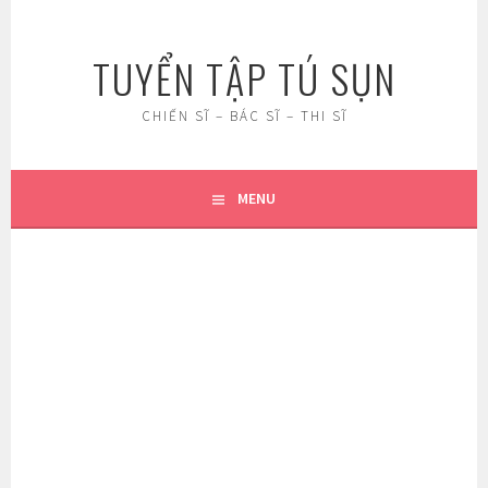
Skip
to
TUYỂN TẬP TÚ SỤN
content
CHIẾN SĨ – BÁC SĨ – THI SĨ
MENU