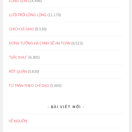
LÒNG SON
(14.498)
LƯỚI TRỜI LỒNG LỘNG
(11.170)
CHỊCH XÃ GIAO
(8.536)
ĐỪNG TƯỞNG HẠ CÁNH SẼ AN TOÀN
(6.523)
“ĐẶC KHU”
(6.385)
RỚT QUẦN
(5.830)
TỪ TRẦN THEO CHỈ ĐẠO
(5.659)
BÀI VIẾT MỚI
VỀ NGUỒN