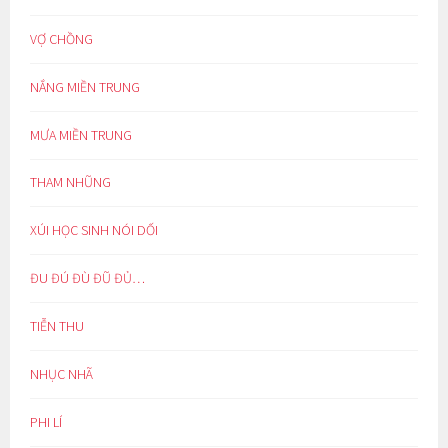
VỢ CHỒNG
NẮNG MIỀN TRUNG
MƯA MIỀN TRUNG
THAM NHŨNG
XÚI HỌC SINH NÓI DỐI
ĐU ĐÚ ĐÙ ĐŨ ĐỦ…
TIỄN THU
NHỤC NHÃ
PHI LÍ