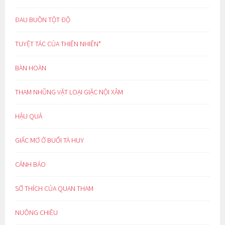
ĐAU BUỒN TỘT ĐỘ
TUYỆT TÁC CỦA THIÊN NHIÊN*
BÀN HOÀN
THAM NHŨNG VẶT LOẠI GIẶC NỘI XÂM
HẬU QUẢ
GIẤC MƠ Ở BUỔI TÀ HUY
CẢNH BÁO
SỞ THÍCH CỦA QUAN THAM
NUÔNG CHIỀU