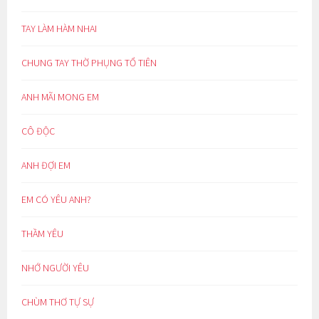
TAY LÀM HÀM NHAI
CHUNG TAY THỜ PHỤNG TỔ TIÊN
ANH MÃI MONG EM
CÔ ĐỘC
ANH ĐỢI EM
EM CÓ YÊU ANH?
THẦM YÊU
NHỚ NGƯỜI YÊU
CHÙM THƠ TỰ SỰ