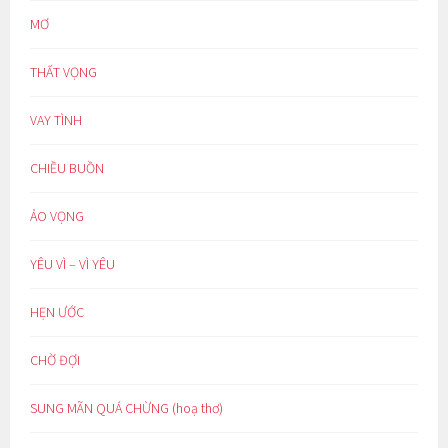
MƠ
THẤT VỌNG
VAY TÌNH
CHIỀU BUỒN
ẢO VỌNG
YÊU VÌ – VÌ YÊU
HẸN ƯỚC
CHỜ ĐỢI
SUNG MÃN QUÁ CHỪNG (hoạ thơ)