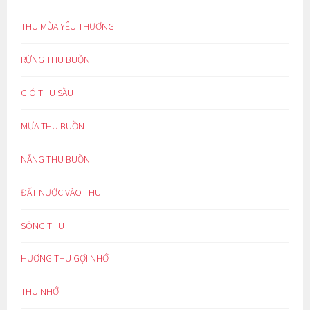
THU MÙA YÊU THƯƠNG
RỪNG THU BUỒN
GIÓ THU SẦU
MƯA THU BUỒN
NẮNG THU BUỒN
ĐẤT NƯỚC VÀO THU
SÔNG THU
HƯƠNG THU GỢI NHỚ
THU NHỚ