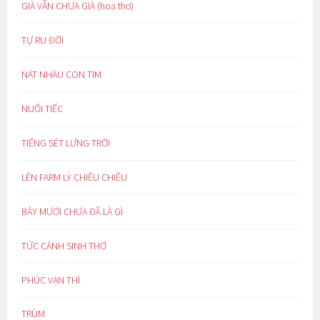
GIÀ VẪN CHƯA GIÀ (hoạ thơ)
TỰ RU ĐỜI
NÁT NHÀU CON TIM
NUỐI TIẾC
TIẾNG SÉT LƯNG TRỜI
LÊN FARM LÝ CHIỀU CHIỀU
BẢY MƯƠI CHƯA ĐÃ LÀ GÌ
TỨC CẢNH SINH THƠ
PHÚC VẠN THÌ
TRÙM