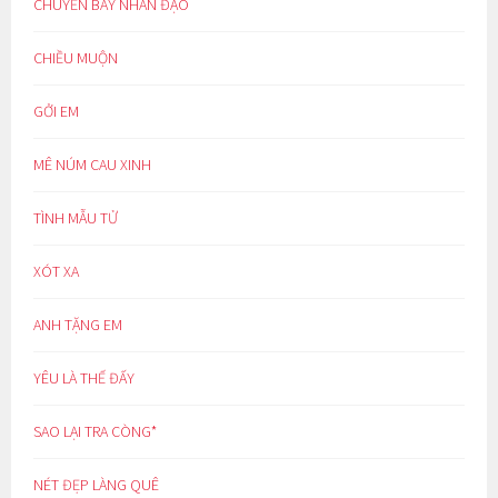
CHUYẾN BAY NHÂN ĐẠO
CHIỀU MUỘN
GỞI EM
MÊ NÚM CAU XINH
TÌNH MẪU TỬ
XÓT XA
ANH TẶNG EM
YÊU LÀ THẾ ĐẤY
SAO LẠI TRA CÒNG*
NÉT ĐẸP LÀNG QUÊ