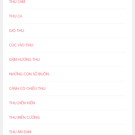
THU CẢM
THU CA
GIÓ THU
CÚC VÀO THU
ĐẬM HƯƠNG THU
NHỮNG CON SỐ BUỒN
CÁNH CÒ CHIỀU THU
THU DIỆN KIẾN
THU BIÊN CƯƠNG
THU ẢM ĐẠM