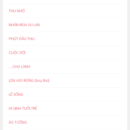
THU NHỚ
NHÂN MÙA VU LAN
PHÚT ĐẦU THU
CUỘC ĐỜI
…CHO LÀNH
LẺN VÀO RỪNG (hoạ thơ)
LẼ SỐNG
HI SINH TUỔI TRẺ
ẢO TƯỞNG