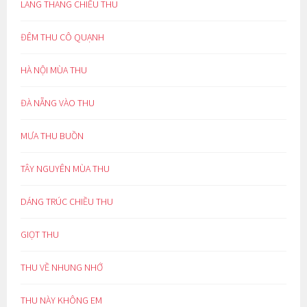
LANG THANG CHIỀU THU
ĐÊM THU CÔ QUẠNH
HÀ NỘI MÙA THU
ĐÀ NẴNG VÀO THU
MƯA THU BUỒN
TÂY NGUYÊN MÙA THU
DÁNG TRÚC CHIỀU THU
GIỌT THU
THU VỀ NHUNG NHỚ
THU NÀY KHÔNG EM