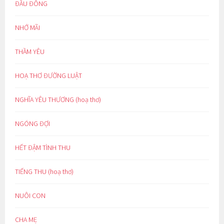
ĐẦU ĐÔNG
NHỚ MÃI
THẦM YÊU
HOẠ THƠ ĐƯỜNG LUẬT
NGHĨA YÊU THƯƠNG (hoạ thơ)
NGÓNG ĐỢI
HẾT ĐẬM TÌNH THU
TIẾNG THU (hoạ thơ)
NUÔI CON
CHA MẸ