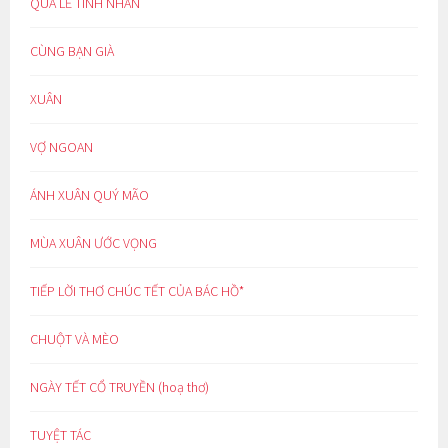
QUÀ LỄ TÌNH NHÂN
CÙNG BẠN GIÀ
XUÂN
VỢ NGOAN
ÁNH XUÂN QUÝ MÃO
MÙA XUÂN ƯỚC VỌNG
TIẾP LỜI THƠ CHÚC TẾT CỦA BÁC HỒ*
CHUỘT VÀ MÈO
NGÀY TẾT CỔ TRUYỀN (hoạ thơ)
TUYỆT TÁC