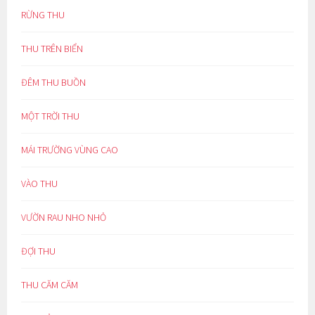
RỪNG THU
THU TRÊN BIỂN
ĐÊM THU BUỒN
MỘT TRỜI THU
MÁI TRƯỜNG VÙNG CAO
VÀO THU
VƯỜN RAU NHO NHỎ
ĐỢI THU
THU CĂM CĂM