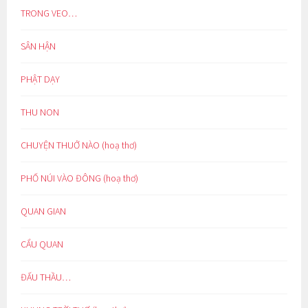
TRONG VEO…
SÂN HẬN
PHẬT DẠY
THU NON
CHUYỆN THUỞ NÀO (hoạ thơ)
PHỐ NÚI VÀO ĐÔNG (hoạ thơ)
QUAN GIAN
CẨU QUAN
ĐẤU THẦU…