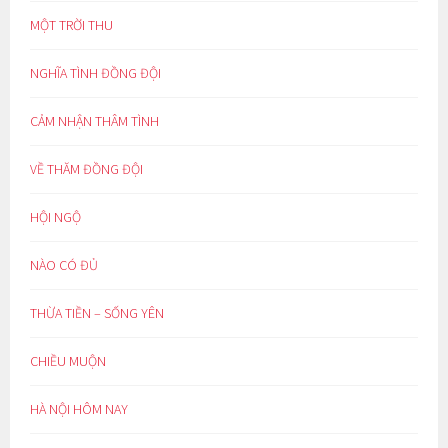
MỘT TRỜI THU
NGHĨA TÌNH ĐỒNG ĐỘI
CẢM NHẬN THÂM TÌNH
VỀ THĂM ĐỒNG ĐỘI
HỘI NGỘ
NÀO CÓ ĐỦ
THỪA TIỀN – SỐNG YÊN
CHIỀU MUỘN
HÀ NỘI HÔM NAY