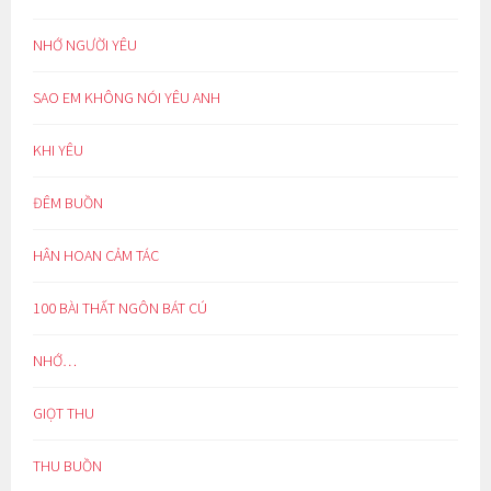
NHỚ NGƯỜI YÊU
SAO EM KHÔNG NÓI YÊU ANH
KHI YÊU
ĐÊM BUỒN
HÂN HOAN CẢM TÁC
100 BÀI THẤT NGÔN BÁT CÚ
NHỚ…
GIỌT THU
THU BUỒN