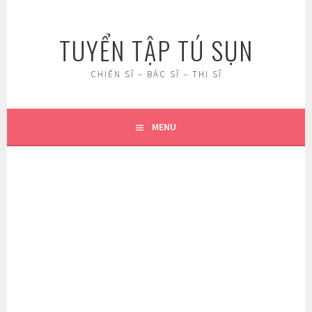
Skip
to
TUYỂN TẬP TÚ SỤN
content
CHIẾN SĨ – BÁC SĨ – THI SĨ
MENU