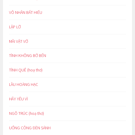
VÔ NHÂN BẤT HIẾU
LẬP LỜ
MÃI VẬT VỜ
TÌNH KHÔNG BỜ BẾN
TÌNH QUÊ (hoạ thơ)
LẦU HOÀNG HẠC
HÃY YÊU VÌ
NGÕ TRÚC (hoạ thơ)
UỔNG CÔNG ĐÈN SÁNH