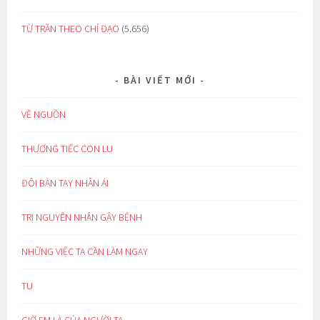
TỪ TRẦN THEO CHỈ ĐẠO
(5.656)
BÀI VIẾT MỚI
VỀ NGUỒN
THƯƠNG TIẾC CON LU
ĐÔI BÀN TAY NHÂN ÁI
TRỊ NGUYÊN NHÂN GÂY BỆNH
NHỮNG VIỆC TA CẦN LÀM NGAY
TU
GIỜ EM LÀ CỦA NGƯỜI TA