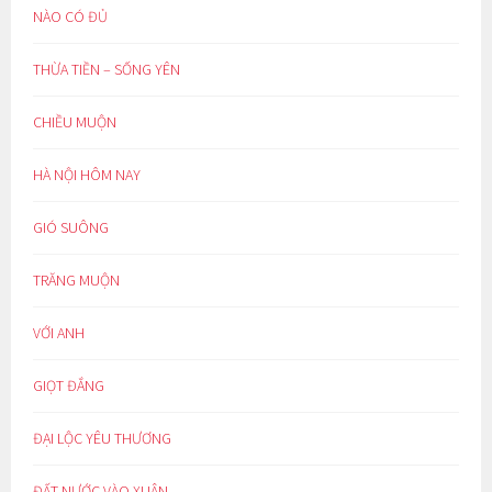
NÀO CÓ ĐỦ
THỪA TIỀN – SỐNG YÊN
CHIỀU MUỘN
HÀ NỘI HÔM NAY
GIÓ SUÔNG
TRĂNG MUỘN
VỚI ANH
GIỌT ĐẮNG
ĐẠI LỘC YÊU THƯƠNG
ĐẤT NƯỚC VÀO XUÂN