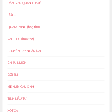
DÂN GIAN QUAN THAM*
ƯỚC…
QUANG VINH (hoạ thơ)
VÀO THU (hoạ thơ)
CHUYẾN BAY NHÂN ĐẠO
CHIỀU MUỘN
GỞI EM
MÊ NÚM CAU XINH
TÌNH MẪU TỬ
XÓT XA