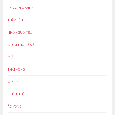
EM CÓ YÊU ANH?
THẦM YÊU
NHỚ NGƯỜI YÊU
CHÙM THƠ TỰ SỰ
MƠ
THẤT VỌNG
VAY TÌNH
CHIỀU BUỒN
ẢO VỌNG