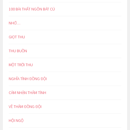
100 BÀI THẤT NGÔN BÁT CÚ
NHỚ…
GIỌT THU
THU BUỒN
MỘT TRỜI THU
NGHĨA TÌNH ĐỒNG ĐỘI
CẢM NHẬN THÂM TÌNH
VỀ THĂM ĐỒNG ĐỘI
HỘI NGỘ