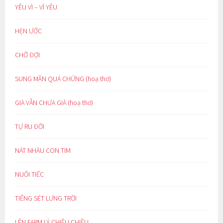
YÊU VÌ – VÌ YÊU
HẸN ƯỚC
CHỜ ĐỢI
SUNG MÃN QUÁ CHỪNG (hoạ thơ)
GIÀ VẪN CHƯA GIÀ (hoạ thơ)
TỰ RU ĐỜI
NÁT NHÀU CON TIM
NUỐI TIẾC
TIẾNG SÉT LƯNG TRỜI
LÊN FARM LÝ CHIỀU CHIỀU