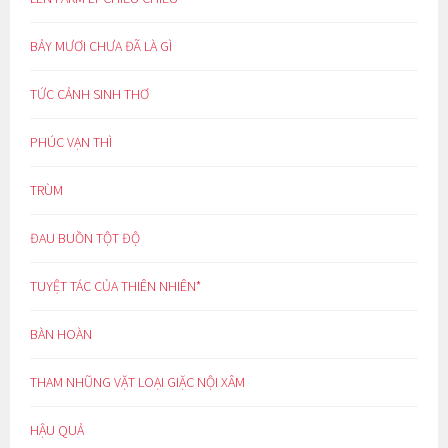
BẢY MƯƠI CHƯA ĐÃ LÀ GÌ
TỨC CẢNH SINH THƠ
PHÚC VẠN THÌ
TRÙM
ĐAU BUỒN TỘT ĐỘ
TUYỆT TÁC CỦA THIÊN NHIÊN*
BÀN HOÀN
THAM NHŨNG VẶT LOẠI GIẶC NỘI XÂM
HẬU QUẢ