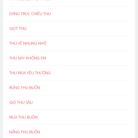
DÁNG TRÚC CHIỀU THU
GIỌT THU
THU VỀ NHUNG NHỚ
THU NÀY KHÔNG EM
THU MÙA YÊU THƯƠNG
RỪNG THU BUỒN
GIÓ THU SẦU
MƯA THU BUỒN
NẮNG THU BUỒN