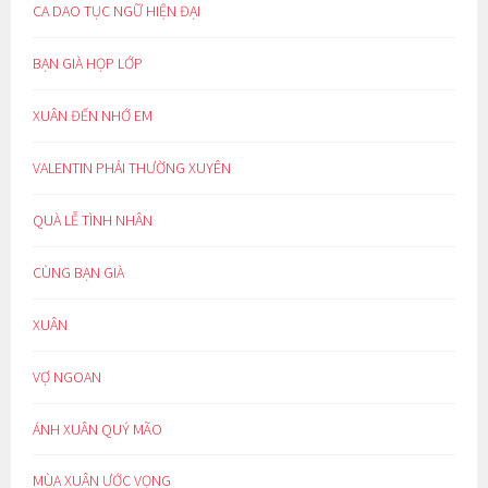
CA DAO TỤC NGỮ HIỆN ĐẠI
BẠN GIÀ HỌP LỚP
XUÂN ĐẾN NHỚ EM
VALENTIN PHẢI THƯỜNG XUYÊN
QUÀ LỄ TÌNH NHÂN
CÙNG BẠN GIÀ
XUÂN
VỢ NGOAN
ÁNH XUÂN QUÝ MÃO
MÙA XUÂN ƯỚC VỌNG