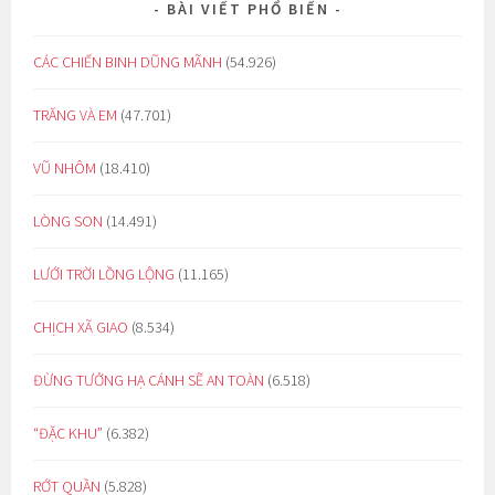
BÀI VIẾT PHỔ BIẾN
CÁC CHIẾN BINH DŨNG MÃNH
(54.926)
TRĂNG VÀ EM
(47.701)
VŨ NHÔM
(18.410)
LÒNG SON
(14.491)
LƯỚI TRỜI LỒNG LỘNG
(11.165)
CHỊCH XÃ GIAO
(8.534)
ĐỪNG TƯỞNG HẠ CÁNH SẼ AN TOÀN
(6.518)
“ĐẶC KHU”
(6.382)
RỚT QUẦN
(5.828)