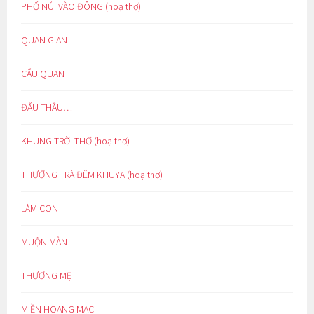
PHỐ NÚI VÀO ĐÔNG (hoạ thơ)
QUAN GIAN
CẨU QUAN
ĐẤU THẦU…
KHUNG TRỜI THƠ (hoạ thơ)
THƯỞNG TRÀ ĐÊM KHUYA (hoạ thơ)
LÀM CON
MUỘN MẰN
THƯƠNG MẸ
MIỀN HOANG MẠC