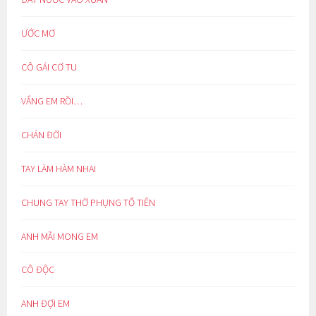
ƯỚC MƠ
CÔ GÁI CƠ TU
VẮNG EM RỒI…
CHÁN ĐỜI
TAY LÀM HÀM NHAI
CHUNG TAY THỜ PHỤNG TỔ TIÊN
ANH MÃI MONG EM
CÔ ĐỘC
ANH ĐỢI EM