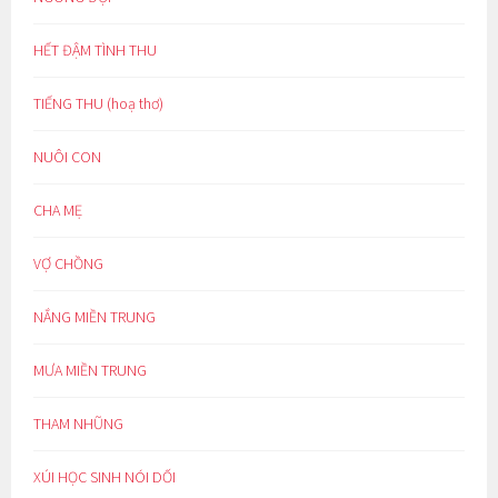
HẾT ĐẬM TÌNH THU
TIẾNG THU (hoạ thơ)
NUÔI CON
CHA MẸ
VỢ CHỒNG
NẮNG MIỀN TRUNG
MƯA MIỀN TRUNG
THAM NHŨNG
XÚI HỌC SINH NÓI DỐI