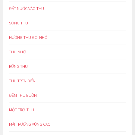
ĐẤT NƯỚC VÀO THU
SÔNG THU
HƯƠNG THU GỢI NHỚ
THU NHỚ
RỪNG THU
THU TRÊN BIỂN
ĐÊM THU BUỒN
MỘT TRỜI THU
MÁI TRƯỜNG VÙNG CAO