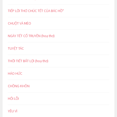
TIẾP LỜI THƠ CHÚC TẾT CỦA BÁC HỒ*
CHUỘT VÀ MÈO
NGÀY TẾT CỔ TRUYỀN (hoạ thơ)
TUYỆT TÁC
THỜI TIẾT BẤT LỢI (hoạ thơ)
HÁO HỨC
CHỒNG KHÔN
HỐI LỖI
YÊU VÌ