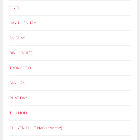
VÌ YÊU
HÃY THIỆN TÂM
ĂN CHAY
BÌNH VÀ RƯỢU
TRONG VEO…
SÂN HẬN
PHẬT DẠY
THU NON
CHUYỆN THUỞ NÀO (hoạ thơ)