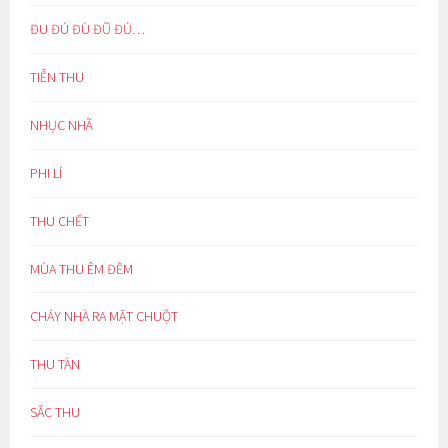
ĐU ĐÚ ĐÙ ĐŨ ĐỦ…
TIỄN THU
NHỤC NHÃ
PHI LÍ
THU CHẾT
MÙA THU ÊM ĐỀM
CHÁY NHÀ RA MẶT CHUỘT
THU TÀN
SẮC THU