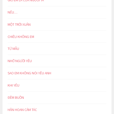
NẾU…
MỘT TRỜI XUÂN
CHIỀU KHÔNG EM
TỪ MẪU
NHỚ NGƯỜI YÊU
SAO EM KHÔNG NÓI YÊU ANH
KHI YÊU
ĐÊM BUỒN
HÂN HOAN CẢM TÁC