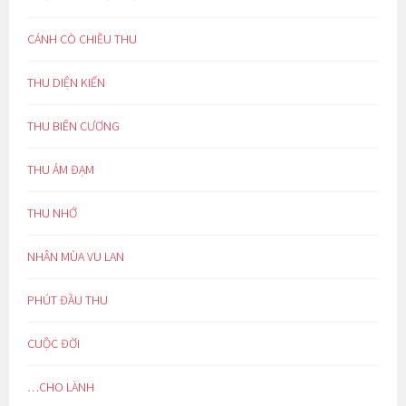
CÁNH CÒ CHIỀU THU
THU DIỆN KIẾN
THU BIÊN CƯƠNG
THU ẢM ĐẠM
THU NHỚ
NHÂN MÙA VU LAN
PHÚT ĐẦU THU
CUỘC ĐỜI
…CHO LÀNH