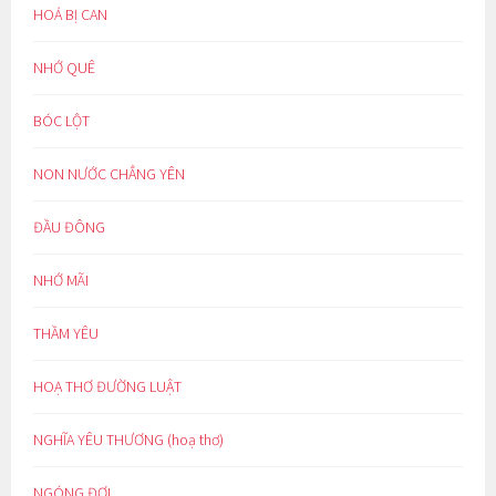
HOÁ BỊ CAN
NHỚ QUÊ
BÓC LỘT
NON NƯỚC CHẲNG YÊN
ĐẦU ĐÔNG
NHỚ MÃI
THẦM YÊU
HOẠ THƠ ĐƯỜNG LUẬT
NGHĨA YÊU THƯƠNG (hoạ thơ)
NGÓNG ĐỢI