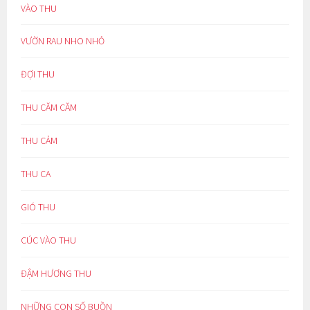
VÀO THU
VƯỜN RAU NHO NHỎ
ĐỢI THU
THU CĂM CĂM
THU CẢM
THU CA
GIÓ THU
CÚC VÀO THU
ĐẬM HƯƠNG THU
NHỮNG CON SỐ BUỒN