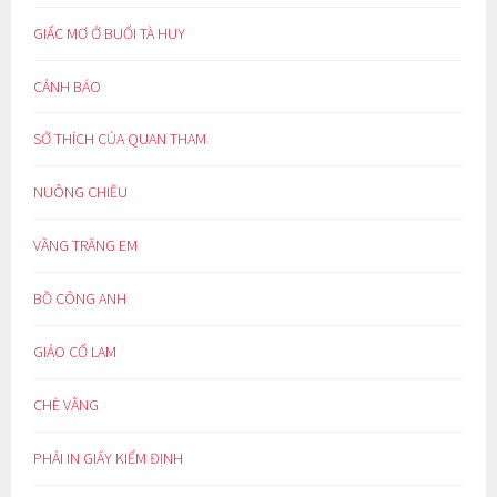
GIẤC MƠ Ở BUỔI TÀ HUY
CẢNH BÁO
SỞ THÍCH CỦA QUAN THAM
NUÔNG CHIỀU
VẦNG TRĂNG EM
BỒ CÔNG ANH
GIẢO CỔ LAM
CHÈ VẰNG
PHẢI IN GIẤY KIỂM ĐỊNH