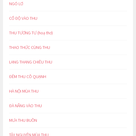
NGÓ LƠ
CỔ ĐỘ VÀO THU
THU TƯƠNG TƯ (hoạ thơ)
THAO THỨC CÙNG THU
LANG THANG CHIỀU THU
ĐÊM THU CÔ QUẠNH
HÀ NỘI MÙA THU
ĐÀ NẴNG VÀO THU
MƯA THU BUỒN
TÂY NGUYÊN MÙA THU