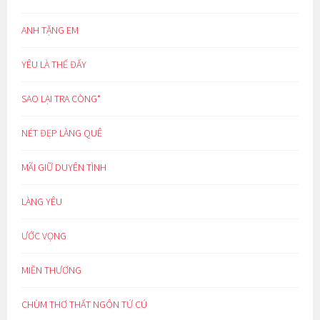
ANH TẶNG EM
YÊU LÀ THẾ ĐẤY
SAO LẠI TRA CÒNG*
NÉT ĐẸP LÀNG QUÊ
MÃI GIỮ DUYÊN TÌNH
LÀNG YÊU
ƯỚC VỌNG
MIỀN THƯƠNG
CHÙM THƠ THẤT NGÔN TỨ CÚ