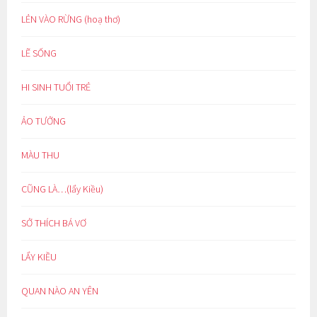
LẺN VÀO RỪNG (hoạ thơ)
LẼ SỐNG
HI SINH TUỔI TRẺ
ẢO TƯỞNG
MÀU THU
CŨNG LÀ…(lẩy Kiều)
SỞ THÍCH BÁ VƠ
LẨY KIỀU
QUAN NÀO AN YÊN