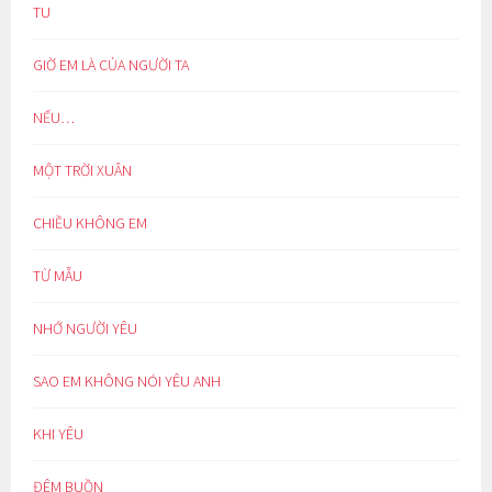
TU
GIỜ EM LÀ CỦA NGƯỜI TA
NẾU…
MỘT TRỜI XUÂN
CHIỀU KHÔNG EM
TỪ MẪU
NHỚ NGƯỜI YÊU
SAO EM KHÔNG NÓI YÊU ANH
KHI YÊU
ĐÊM BUỒN