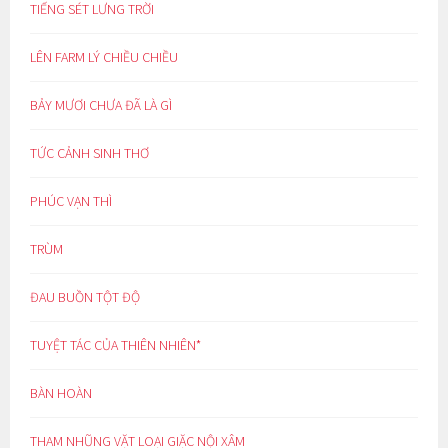
TIẾNG SÉT LƯNG TRỜI
LÊN FARM LÝ CHIỀU CHIỀU
BẢY MƯƠI CHƯA ĐÃ LÀ GÌ
TỨC CẢNH SINH THƠ
PHÚC VẠN THÌ
TRÙM
ĐAU BUỒN TỘT ĐỘ
TUYỆT TÁC CỦA THIÊN NHIÊN*
BÀN HOÀN
THAM NHŨNG VẶT LOẠI GIẶC NỘI XÂM