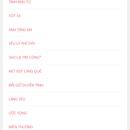
TÌNH MẪU TỬ
XÓT XA
ANH TẶNG EM
YÊU LÀ THẾ ĐẤY
SAO LẠI TRA CÒNG*
NÉT ĐẸP LÀNG QUÊ
MÃI GIỮ DUYÊN TÌNH
LÀNG YÊU
ƯỚC VỌNG
MIỀN THƯƠNG