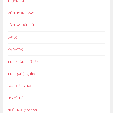
THƯƠNG MẸ
MIỀN HOANG MẠC
VÔ NHÂN BẤT HIẾU
LẬP LỜ
MÃI VẬT VỜ
TÌNH KHÔNG BỜ BẾN
TÌNH QUÊ (hoạ thơ)
LẦU HOÀNG HẠC
HÃY YÊU VÌ
NGÕ TRÚC (hoạ thơ)