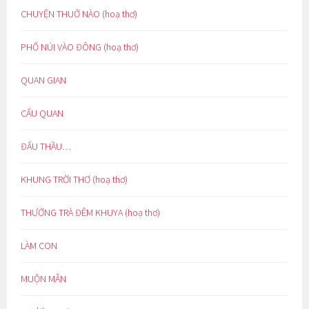
CHUYỆN THUỞ NÀO (hoạ thơ)
PHỐ NÚI VÀO ĐÔNG (hoạ thơ)
QUAN GIAN
CẨU QUAN
ĐẤU THẦU…
KHUNG TRỜI THƠ (hoạ thơ)
THƯỞNG TRÀ ĐÊM KHUYA (hoạ thơ)
LÀM CON
MUỘN MẰN