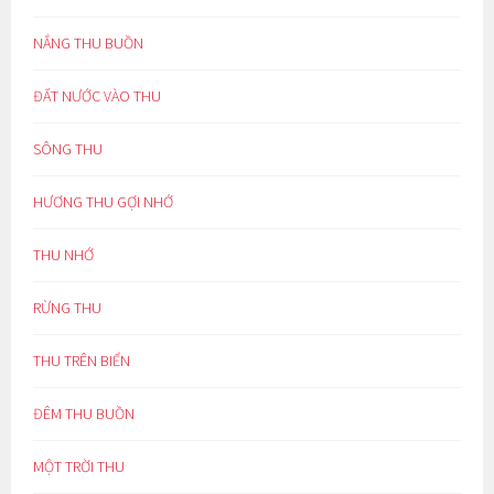
NẮNG THU BUỒN
ĐẤT NƯỚC VÀO THU
SÔNG THU
HƯƠNG THU GỢI NHỚ
THU NHỚ
RỪNG THU
THU TRÊN BIỂN
ĐÊM THU BUỒN
MỘT TRỜI THU