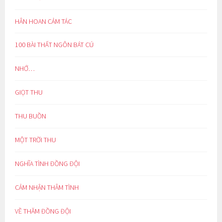
HÂN HOAN CẢM TÁC
100 BÀI THẤT NGÔN BÁT CÚ
NHỚ…
GIỌT THU
THU BUỒN
MỘT TRỜI THU
NGHĨA TÌNH ĐỒNG ĐỘI
CẢM NHẬN THÂM TÌNH
VỀ THĂM ĐỒNG ĐỘI