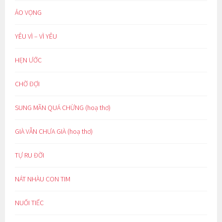
ẢO VỌNG
YÊU VÌ – VÌ YÊU
HẸN ƯỚC
CHỜ ĐỢI
SUNG MÃN QUÁ CHỪNG (hoạ thơ)
GIÀ VẪN CHƯA GIÀ (hoạ thơ)
TỰ RU ĐỜI
NÁT NHÀU CON TIM
NUỐI TIẾC