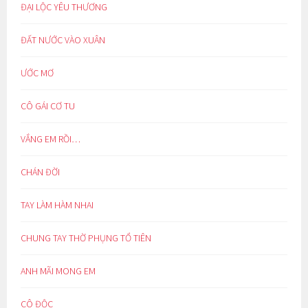
ĐẠI LỘC YÊU THƯƠNG
ĐẤT NƯỚC VÀO XUÂN
ƯỚC MƠ
CÔ GÁI CƠ TU
VẮNG EM RỒI…
CHÁN ĐỜI
TAY LÀM HÀM NHAI
CHUNG TAY THỜ PHỤNG TỔ TIÊN
ANH MÃI MONG EM
CÔ ĐỘC