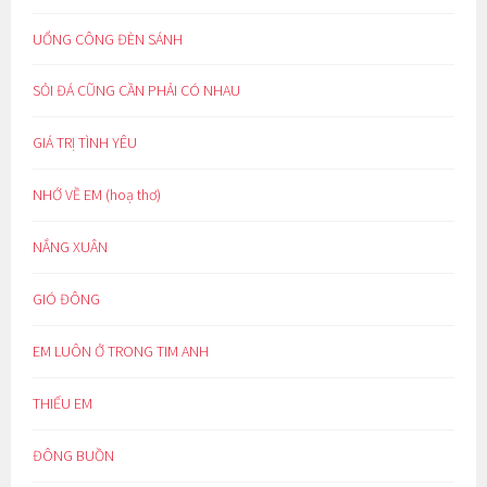
UỔNG CÔNG ĐÈN SÁNH
SỎI ĐÁ CŨNG CẦN PHẢI CÓ NHAU
GIÁ TRỊ TÌNH YÊU
NHỚ VỀ EM (hoạ thơ)
NẮNG XUÂN
GIÓ ĐÔNG
EM LUÔN Ở TRONG TIM ANH
THIẾU EM
ĐÔNG BUỒN