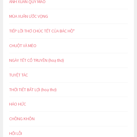
ÁNH XUÂN QUÝ MÃO
MÙA XUÂN ƯỚC VỌNG
TIẾP LỜI THƠ CHÚC TẾT CỦA BÁC HỒ*
CHUỘT VÀ MÈO
NGÀY TẾT CỔ TRUYỀN (hoạ thơ)
TUYỆT TÁC
THỜI TIẾT BẤT LỢI (hoạ thơ)
HÁO HỨC
CHỒNG KHÔN
HỐI LỖI