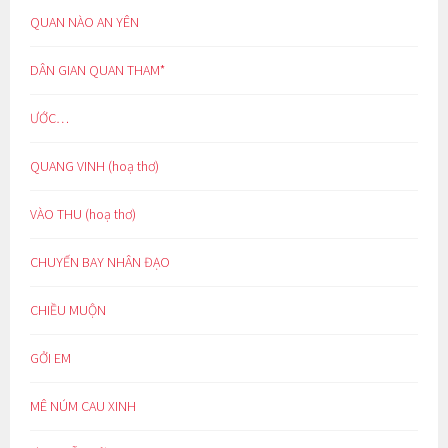
QUAN NÀO AN YÊN
DÂN GIAN QUAN THAM*
ƯỚC…
QUANG VINH (hoạ thơ)
VÀO THU (hoạ thơ)
CHUYẾN BAY NHÂN ĐẠO
CHIỀU MUỘN
GỞI EM
MÊ NÚM CAU XINH