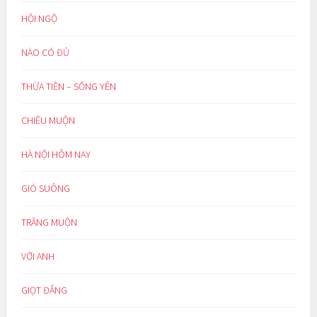
HỘI NGỘ
NÀO CÓ ĐỦ
THỪA TIỀN – SỐNG YÊN
CHIỀU MUỘN
HÀ NỘI HÔM NAY
GIÓ SUÔNG
TRĂNG MUỘN
VỚI ANH
GIỌT ĐẮNG