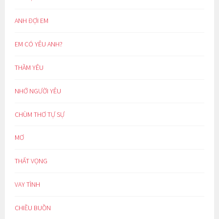
ANH ĐỢI EM
EM CÓ YÊU ANH?
THẦM YÊU
NHỚ NGƯỜI YÊU
CHÙM THƠ TỰ SỰ
MƠ
THẤT VỌNG
VAY TÌNH
CHIỀU BUỒN