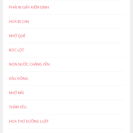
PHẢI IN GIẤY KIỂM ĐỊNH
HOÁ BỊ CAN
NHỚ QUÊ
BÓC LỘT
NON NƯỚC CHẲNG YÊN
ĐẦU ĐÔNG
NHỚ MÃI
THẦM YÊU
HOẠ THƠ ĐƯỜNG LUẬT