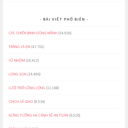
BÀI VIẾT PHỔ BIẾN
CÁC CHIẾN BINH DŨNG MÃNH
(54.926)
TRĂNG VÀ EM
(47.701)
VŨ NHÔM
(18.412)
LÒNG SON
(14.496)
LƯỚI TRỜI LỒNG LỘNG
(11.168)
CHỊCH XÃ GIAO
(8.534)
ĐỪNG TƯỞNG HẠ CÁNH SẼ AN TOÀN
(6.520)