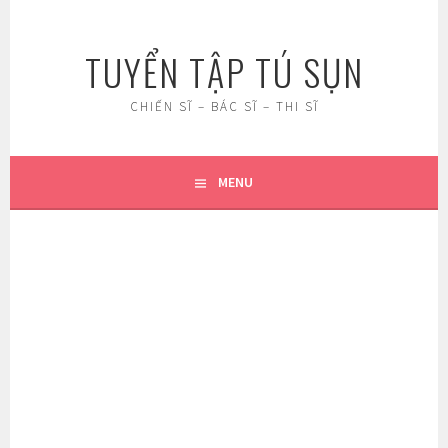
Skip
to
TUYỂN TẬP TÚ SỤN
content
CHIẾN SĨ – BÁC SĨ – THI SĨ
MENU