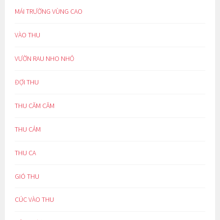
MÁI TRƯỜNG VÙNG CAO
VÀO THU
VƯỜN RAU NHO NHỎ
ĐỢI THU
THU CĂM CĂM
THU CẢM
THU CA
GIÓ THU
CÚC VÀO THU