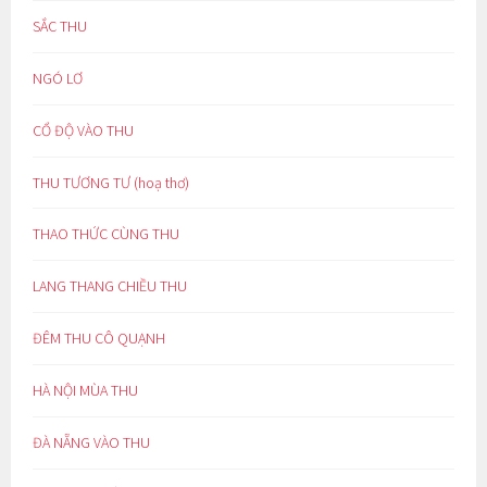
SẮC THU
NGÓ LƠ
CỔ ĐỘ VÀO THU
THU TƯƠNG TƯ (hoạ thơ)
THAO THỨC CÙNG THU
LANG THANG CHIỀU THU
ĐÊM THU CÔ QUẠNH
HÀ NỘI MÙA THU
ĐÀ NẴNG VÀO THU