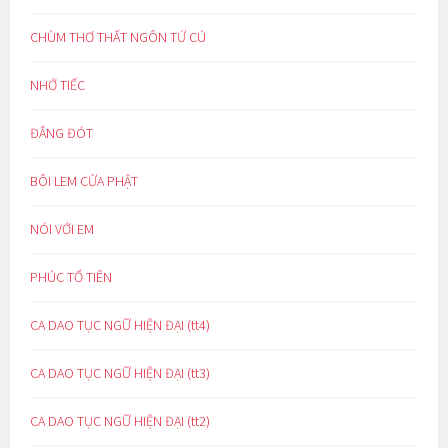
CHÙM THƠ THẤT NGÔN TỨ CÚ
NHỚ TIẾC
ĐẮNG ĐÓT
BÔI LEM CỬA PHẬT
NÓI VỚI EM
PHÚC TỔ TIÊN
CA DAO TỤC NGỮ HIỆN ĐẠI (tt4)
CA DAO TỤC NGỮ HIỆN ĐẠI (tt3)
CA DAO TỤC NGỮ HIỆN ĐẠI (tt2)