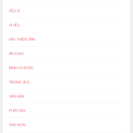
YÊU VÌ
VÌ YÊU
HÃY THIỆN TÂM
ĂN CHAY
BÌNH VÀ RƯỢU
TRONG VEO…
SÂN HẬN
PHẬT DẠY
THU NON