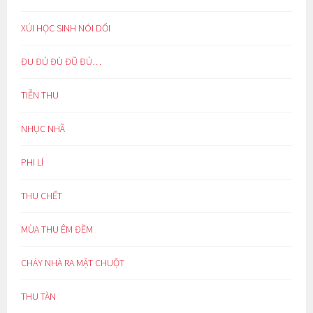
XÚI HỌC SINH NÓI DỐI
ĐU ĐÚ ĐÙ ĐŨ ĐỦ…
TIỄN THU
NHỤC NHÃ
PHI LÍ
THU CHẾT
MÙA THU ÊM ĐỀM
CHÁY NHÀ RA MẶT CHUỘT
THU TÀN