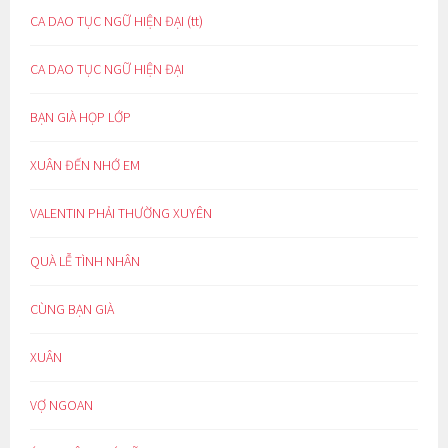
CA DAO TỤC NGỮ HIỆN ĐẠI (tt)
CA DAO TỤC NGỮ HIỆN ĐẠI
BẠN GIÀ HỌP LỚP
XUÂN ĐẾN NHỚ EM
VALENTIN PHẢI THƯỜNG XUYÊN
QUÀ LỄ TÌNH NHÂN
CÙNG BẠN GIÀ
XUÂN
VỢ NGOAN