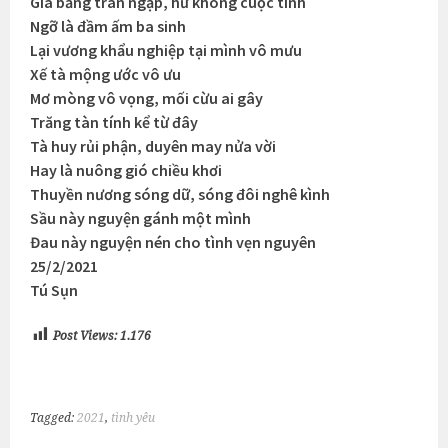
Giá băng tràn ngập, hư không cuộc tình
Ngỡ là đầm ấm ba sinh
Lại vương khẩu nghiệp tại mình vô mưu
Xế tà mộng ước vô ưu
Mơ mòng vô vọng, mối cừu ai gây
Trăng tàn tính kể từ đây
Tà huy rủi phận, duyên may nửa vời
Hay là nuông gió chiều khơi
Thuyền nương sóng dữ, sóng đôi nghê kình
Sầu này nguyện gánh một mình
Đau này nguyện nén cho tình vẹn nguyên
25/2/2021
Tú Sụn
Post Views:
1.176
Tagged:
2021
,
tình yêu