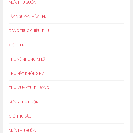
MƯA THU BUỒN
TÂY NGUYÊN MÙA THU
DÁNG TRÚC CHIỀU THU
GIỌT THU
THU VỀ NHUNG NHỚ
THU NÀY KHÔNG EM
THU MÙA YÊU THƯƠNG
RỪNG THU BUỒN
GIÓ THU SẦU
MƯA THU BUỒN