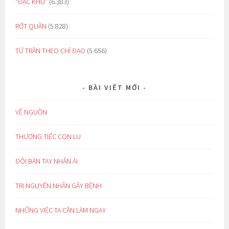
“ĐẶC KHU”
(6.383)
RỚT QUẦN
(5.828)
TỪ TRẦN THEO CHỈ ĐẠO
(5.656)
BÀI VIẾT MỚI
VỀ NGUỒN
THƯƠNG TIẾC CON LU
ĐÔI BÀN TAY NHÂN ÁI
TRỊ NGUYÊN NHÂN GÂY BỆNH
NHỮNG VIỆC TA CẦN LÀM NGAY