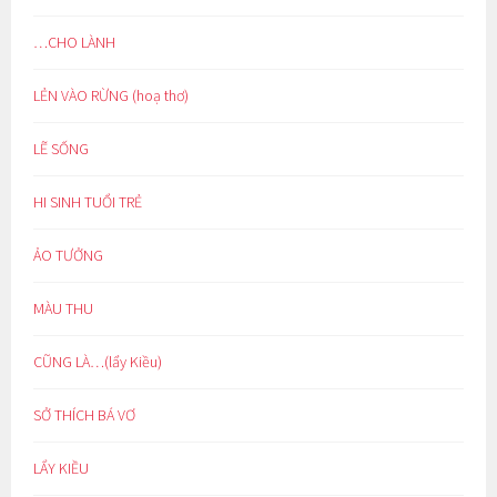
…CHO LÀNH
LẺN VÀO RỪNG (hoạ thơ)
LẼ SỐNG
HI SINH TUỔI TRẺ
ẢO TƯỞNG
MÀU THU
CŨNG LÀ…(lẩy Kiều)
SỞ THÍCH BÁ VƠ
LẨY KIỀU