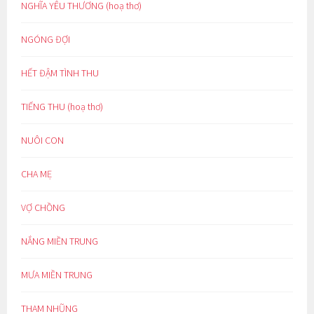
NGHĨA YÊU THƯƠNG (hoạ thơ)
NGÓNG ĐỢI
HẾT ĐẬM TÌNH THU
TIẾNG THU (hoạ thơ)
NUÔI CON
CHA MẸ
VỢ CHỒNG
NẮNG MIỀN TRUNG
MƯA MIỀN TRUNG
THAM NHŨNG