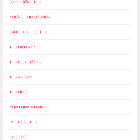
ĐẬM HƯƠNG THU
NHỮNG CON SỐ BUỒN
CÁNH CÒ CHIỀU THU
THU DIỆN KIẾN
THU BIÊN CƯƠNG
THU ẢM ĐẠM
THU NHỚ
NHÂN MÙA VU LAN
PHÚT ĐẦU THU
CUỘC ĐỜI