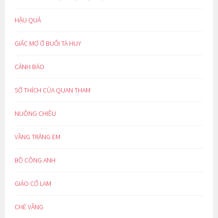
HẬU QUẢ
GIẤC MƠ Ở BUỔI TÀ HUY
CẢNH BÁO
SỞ THÍCH CỦA QUAN THAM
NUÔNG CHIỀU
VẦNG TRĂNG EM
BỒ CÔNG ANH
GIẢO CỔ LAM
CHÈ VẰNG