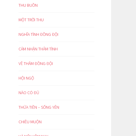
THU BUỒN
MỘT TRỜI THU
NGHĨA TÌNH ĐỒNG ĐỘI
CẢM NHẬN THÂM TÌNH
VỀ THĂM ĐỒNG ĐỘI
HỘI NGỘ
NÀO CÓ ĐỦ
THỪA TIỀN – SỐNG YÊN
CHIỀU MUỘN