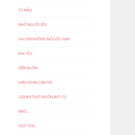
TỪ MẪU
NHỚ NGƯỜI YÊU
SAO EM KHÔNG NÓI YÊU ANH
KHI YÊU
ĐÊM BUỒN
HÂN HOAN CẢM TÁC
100 BÀI THẤT NGÔN BÁT CÚ
NHỚ…
GIỌT THU