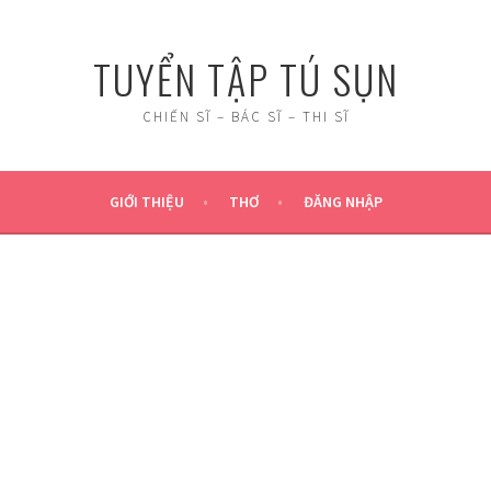
TUYỂN TẬP TÚ SỤN
CHIẾN SĨ – BÁC SĨ – THI SĨ
GIỚI THIỆU
THƠ
ĐĂNG NHẬP