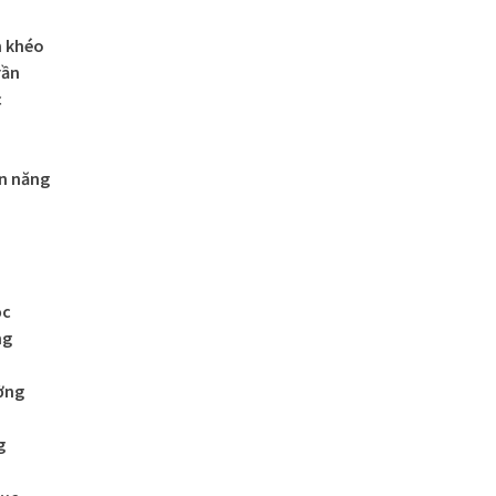
n khéo
rần
c
n năng
ọc
ng
ờng
g