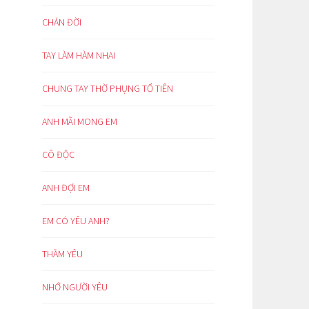
CHÁN ĐỜI
TAY LÀM HÀM NHAI
CHUNG TAY THỜ PHỤNG TỔ TIÊN
ANH MÃI MONG EM
CÔ ĐỘC
ANH ĐỢI EM
EM CÓ YÊU ANH?
THẦM YÊU
NHỚ NGƯỜI YÊU