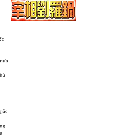
ớc
 mưa
phủ
giặc
ũng
ai