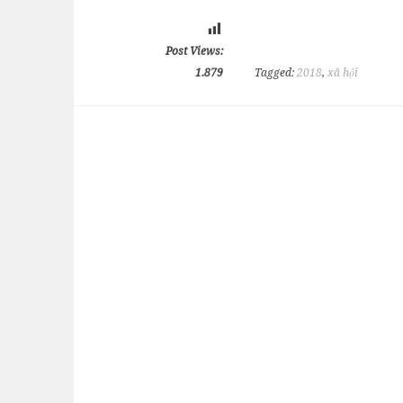
Post Views:
1.879
Tagged:
2018
,
xã hội