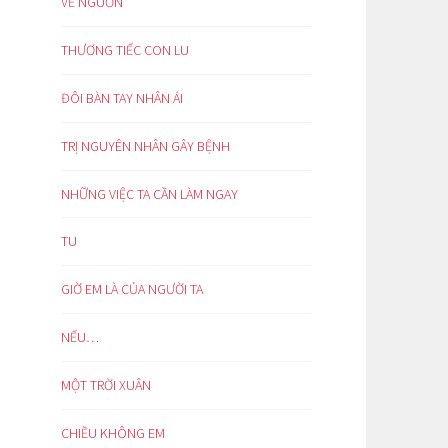
VỀ NGUỒN
THƯƠNG TIẾC CON LU
ĐÔI BÀN TAY NHÂN ÁI
TRỊ NGUYÊN NHÂN GÂY BỆNH
NHỮNG VIỆC TA CẦN LÀM NGAY
TU
GIỜ EM LÀ CỦA NGƯỜI TA
NẾU…
MỘT TRỜI XUÂN
CHIỀU KHÔNG EM