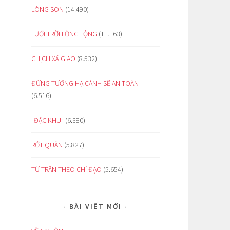
LÒNG SON
(14.490)
LƯỚI TRỜI LỒNG LỘNG
(11.163)
CHỊCH XÃ GIAO
(8.532)
ĐỪNG TƯỞNG HẠ CÁNH SẼ AN TOÀN
(6.516)
“ĐẶC KHU”
(6.380)
RỚT QUẦN
(5.827)
TỪ TRẦN THEO CHỈ ĐẠO
(5.654)
BÀI VIẾT MỚI