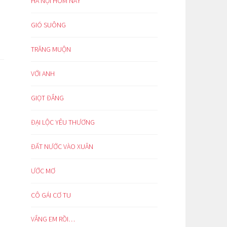
HÀ NỘI HÔM NAY
GIÓ SUÔNG
TRĂNG MUỘN
VỚI ANH
GIỌT ĐẮNG
ĐẠI LỘC YÊU THƯƠNG
ĐẤT NƯỚC VÀO XUÂN
ƯỚC MƠ
CÔ GÁI CƠ TU
VẮNG EM RỒI…