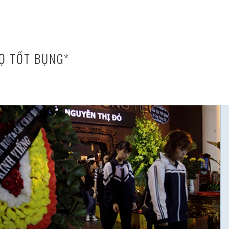
Ọ TỐT BỤNG*