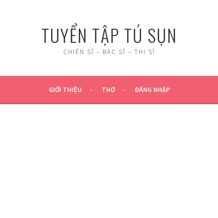
TUYỂN TẬP TÚ SỤN
CHIẾN SĨ – BÁC SĨ – THI SĨ
GIỚI THIỆU
THƠ
ĐĂNG NHẬP