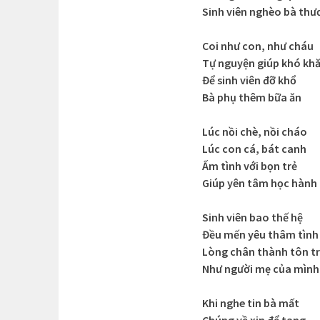
Sinh viên nghèo bà thư
Coi như con, như cháu
Tự nguyện giúp khó kh
Để sinh viên đỡ khổ
Bà phụ thêm bữa ăn
Lúc nồi chè, nồi cháo
Lúc con cá, bát canh
Ấm tình với bọn trẻ
Giúp yên tâm học hành
Sinh viên bao thế hệ
Đều mến yêu thâm tình
Lòng chân thành tôn t
Như người mẹ của mình
Khi nghe tin bà mất
Chúng về xin để tang