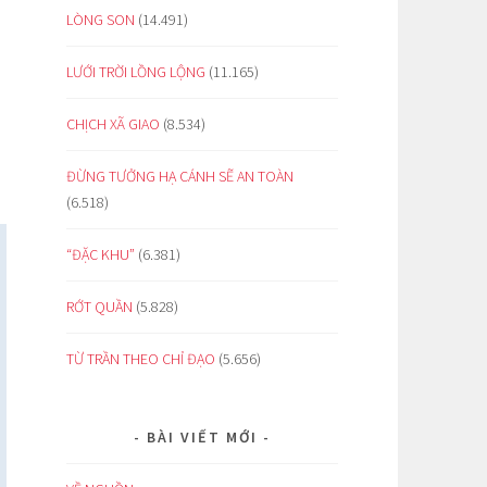
LÒNG SON
(14.491)
LƯỚI TRỜI LỒNG LỘNG
(11.165)
CHỊCH XÃ GIAO
(8.534)
ĐỪNG TƯỞNG HẠ CÁNH SẼ AN TOÀN
(6.518)
“ĐẶC KHU”
(6.381)
RỚT QUẦN
(5.828)
TỪ TRẦN THEO CHỈ ĐẠO
(5.656)
BÀI VIẾT MỚI