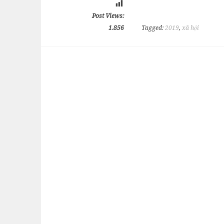
Post Views:
1.856
Tagged:
2019
,
xã hội