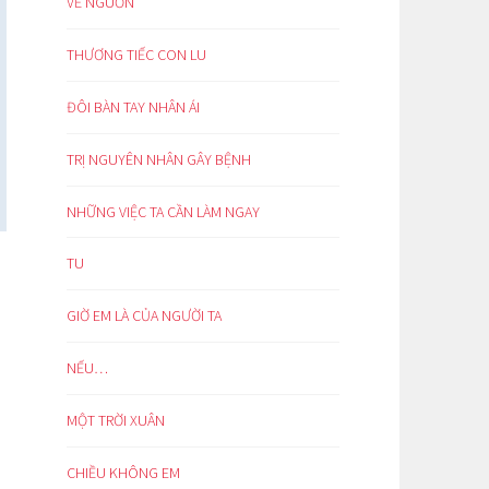
VỀ NGUỒN
THƯƠNG TIẾC CON LU
ĐÔI BÀN TAY NHÂN ÁI
TRỊ NGUYÊN NHÂN GÂY BỆNH
NHỮNG VIỆC TA CẦN LÀM NGAY
TU
GIỜ EM LÀ CỦA NGƯỜI TA
NẾU…
MỘT TRỜI XUÂN
CHIỀU KHÔNG EM