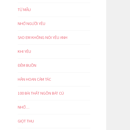
TỪ MẪU
NHỚ NGƯỜI YÊU
SAO EM KHÔNG NÓI YÊU ANH
KHI YÊU
ĐÊM BUỒN
HÂN HOAN CẢM TÁC
100 BÀI THẤT NGÔN BÁT CÚ
NHỚ…
GIỌT THU