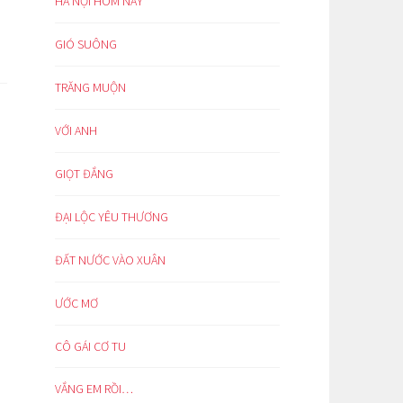
HÀ NỘI HÔM NAY
GIÓ SUÔNG
TRĂNG MUỘN
VỚI ANH
GIỌT ĐẮNG
ĐẠI LỘC YÊU THƯƠNG
ĐẤT NƯỚC VÀO XUÂN
ƯỚC MƠ
CÔ GÁI CƠ TU
VẮNG EM RỒI…