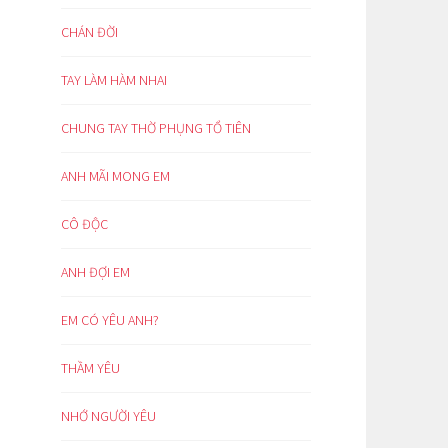
CHÁN ĐỜI
TAY LÀM HÀM NHAI
CHUNG TAY THỜ PHỤNG TỔ TIÊN
ANH MÃI MONG EM
CÔ ĐỘC
ANH ĐỢI EM
EM CÓ YÊU ANH?
THẦM YÊU
NHỚ NGƯỜI YÊU