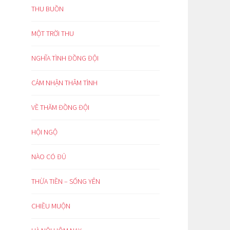
THU BUỒN
MỘT TRỜI THU
NGHĨA TÌNH ĐỒNG ĐỘI
CẢM NHẬN THÂM TÌNH
VỀ THĂM ĐỒNG ĐỘI
HỘI NGỘ
NÀO CÓ ĐỦ
THỪA TIỀN – SỐNG YÊN
CHIỀU MUỘN