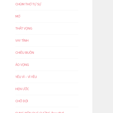
CHÙM THƠ TỰ SỰ
MƠ
THẤT VỌNG
VAY TÌNH
CHIỀU BUỒN
ẢO VỌNG
YÊU VÌ – VÌ YÊU
HẸN ƯỚC
CHỜ ĐỢI
SUNG MÃN QUÁ CHỪNG (hoạ thơ)