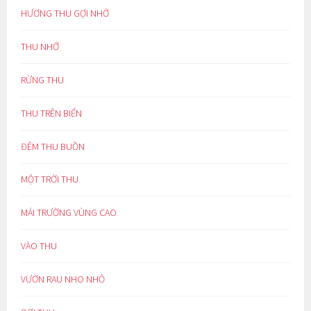
HƯƠNG THU GỢI NHỚ
THU NHỚ
RỪNG THU
THU TRÊN BIỂN
ĐÊM THU BUỒN
MỘT TRỜI THU
MÁI TRƯỜNG VÙNG CAO
VÀO THU
VƯỜN RAU NHO NHỎ