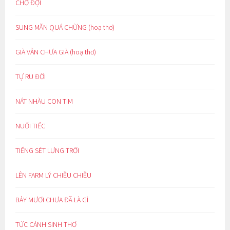
CHỜ ĐỢI
SUNG MÃN QUÁ CHỪNG (hoạ thơ)
GIÀ VẪN CHƯA GIÀ (hoạ thơ)
TỰ RU ĐỜI
NÁT NHÀU CON TIM
NUỐI TIẾC
TIẾNG SÉT LƯNG TRỜI
LÊN FARM LÝ CHIỀU CHIỀU
BẢY MƯƠI CHƯA ĐÃ LÀ GÌ
TỨC CẢNH SINH THƠ