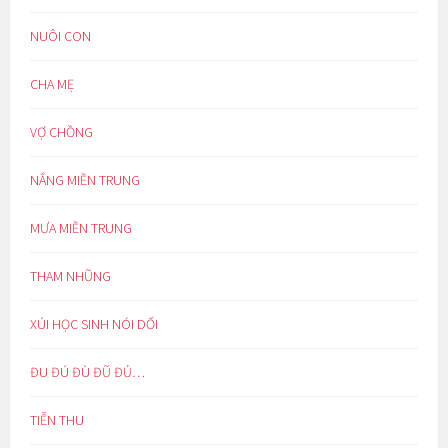
NUÔI CON
CHA MẸ
VỢ CHỒNG
NẮNG MIỀN TRUNG
MƯA MIỀN TRUNG
THAM NHŨNG
XÚI HỌC SINH NÓI DỐI
ĐU ĐÚ ĐÙ ĐŨ ĐỦ…
TIỄN THU