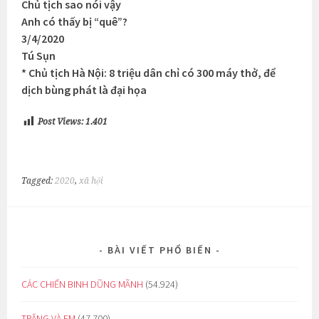
Chủ tịch sao nói vậy
Anh có thấy bị “quê”?
3/4/2020
Tú Sụn
* Chủ tịch Hà Nội: 8 triệu dân chỉ có 300 máy thở, để
dịch bùng phát là đại họa
Post Views:
1.401
Tagged:
2020
,
xã hội
BÀI VIẾT PHỔ BIẾN
CÁC CHIẾN BINH DŨNG MÃNH
(54.924)
TRĂNG VÀ EM
(47.700)