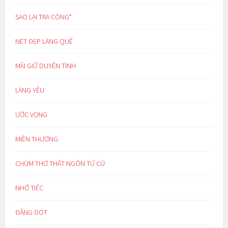
SAO LẠI TRA CÒNG*
NÉT ĐẸP LÀNG QUÊ
MÃI GIỮ DUYÊN TÌNH
LÀNG YÊU
ƯỚC VỌNG
MIỀN THƯƠNG
CHÙM THƠ THẤT NGÔN TỨ CÚ
NHỚ TIẾC
ĐẮNG ĐÓT