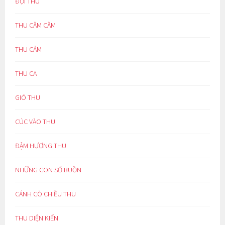
ĐỢI THU
THU CĂM CĂM
THU CẢM
THU CA
GIÓ THU
CÚC VÀO THU
ĐẬM HƯƠNG THU
NHỮNG CON SỐ BUỒN
CÁNH CÒ CHIỀU THU
THU DIỆN KIẾN