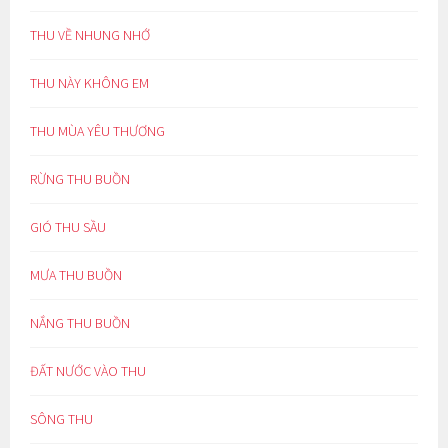
THU VỀ NHUNG NHỚ
THU NÀY KHÔNG EM
THU MÙA YÊU THƯƠNG
RỪNG THU BUỒN
GIÓ THU SẦU
MƯA THU BUỒN
NẮNG THU BUỒN
ĐẤT NƯỚC VÀO THU
SÔNG THU