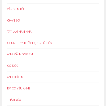
VẮNG EM RỒI…
CHÁN ĐỜI
TAY LÀM HÀM NHAI
CHUNG TAY THỜ PHỤNG TỔ TIÊN
ANH MÃI MONG EM
CÔ ĐỘC
ANH ĐỢI EM
EM CÓ YÊU ANH?
THẦM YÊU