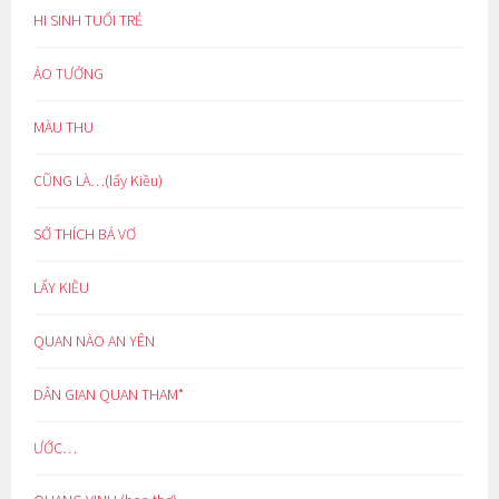
HI SINH TUỔI TRẺ
ẢO TƯỞNG
MÀU THU
CŨNG LÀ…(lẩy Kiều)
SỞ THÍCH BÁ VƠ
LẨY KIỀU
QUAN NÀO AN YÊN
DÂN GIAN QUAN THAM*
ƯỚC…