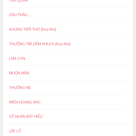
ĐẤU THẦU…
KHUNG TRỜI THƠ (hoạ thơ)
THƯỞNG TRÀ ĐÊM KHUYA (hoạ thơ)
LÀM CON
MUỘN MẰN
THƯƠNG MẸ
MIỀN HOANG MẠC
VÔ NHÂN BẤT HIẾU
LẬP LỜ