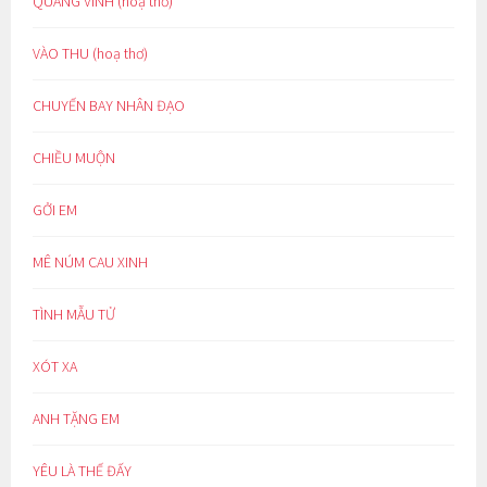
QUANG VINH (hoạ thơ)
VÀO THU (hoạ thơ)
CHUYẾN BAY NHÂN ĐẠO
CHIỀU MUỘN
GỞI EM
MÊ NÚM CAU XINH
TÌNH MẪU TỬ
XÓT XA
ANH TẶNG EM
YÊU LÀ THẾ ĐẤY