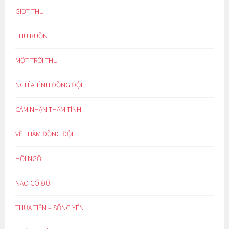
GIỌT THU
THU BUỒN
MỘT TRỜI THU
NGHĨA TÌNH ĐỒNG ĐỘI
CẢM NHẬN THÂM TÌNH
VỀ THĂM ĐỒNG ĐỘI
HỘI NGỘ
NÀO CÓ ĐỦ
THỪA TIỀN – SỐNG YÊN