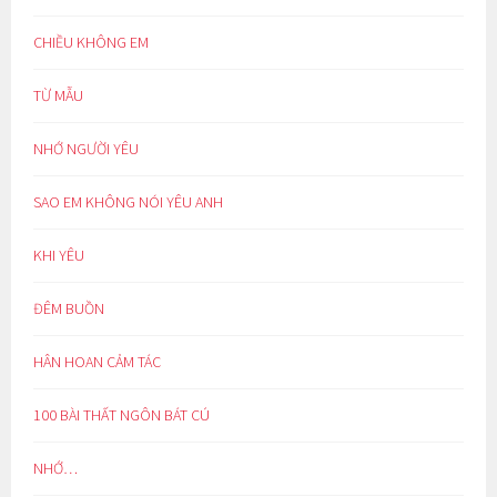
CHIỀU KHÔNG EM
TỪ MẪU
NHỚ NGƯỜI YÊU
SAO EM KHÔNG NÓI YÊU ANH
KHI YÊU
ĐÊM BUỒN
HÂN HOAN CẢM TÁC
100 BÀI THẤT NGÔN BÁT CÚ
NHỚ…