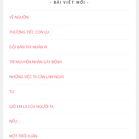
BÀI VIẾT MỚI
VỀ NGUỒN
THƯƠNG TIẾC CON LU
ĐÔI BÀN TAY NHÂN ÁI
TRỊ NGUYÊN NHÂN GÂY BỆNH
NHỮNG VIỆC TA CẦN LÀM NGAY
TU
GIỜ EM LÀ CỦA NGƯỜI TA
NẾU…
MỘT TRỜI XUÂN