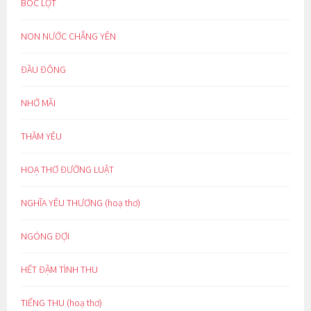
BÓC LỘT
NON NƯỚC CHẲNG YÊN
ĐẦU ĐÔNG
NHỚ MÃI
THẦM YÊU
HOẠ THƠ ĐƯỜNG LUẬT
NGHĨA YÊU THƯƠNG (hoạ thơ)
NGÓNG ĐỢI
HẾT ĐẬM TÌNH THU
TIẾNG THU (hoạ thơ)