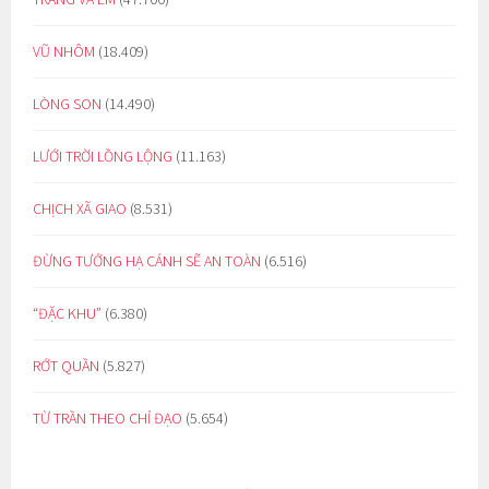
VŨ NHÔM
(18.409)
LÒNG SON
(14.490)
LƯỚI TRỜI LỒNG LỘNG
(11.163)
CHỊCH XÃ GIAO
(8.531)
ĐỪNG TƯỞNG HẠ CÁNH SẼ AN TOÀN
(6.516)
“ĐẶC KHU”
(6.380)
RỚT QUẦN
(5.827)
TỪ TRẦN THEO CHỈ ĐẠO
(5.654)