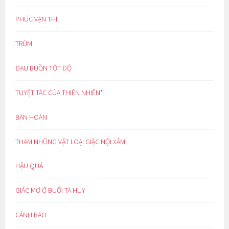
PHÚC VẠN THÌ
TRÙM
ĐAU BUỒN TỘT ĐỘ
TUYỆT TÁC CỦA THIÊN NHIÊN*
BÀN HOÀN
THAM NHŨNG VẶT LOẠI GIẶC NỘI XÂM
HẬU QUẢ
GIẤC MƠ Ở BUỔI TÀ HUY
CẢNH BÁO