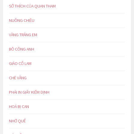
SỞ THÍCH CỦA QUAN THAM
NUÔNG CHIỀU
VẦNG TRĂNG EM
BỒ CÔNG ANH
GIẢO CỔ LAM
CHÈ VẰNG
PHẢI IN GIẤY KIỂM ĐỊNH
HOÁ BỊ CAN
NHỚ QUÊ