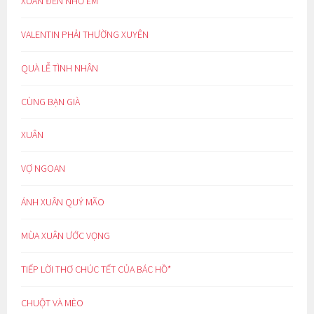
XUÂN ĐẾN NHỚ EM
VALENTIN PHẢI THƯỜNG XUYÊN
QUÀ LỄ TÌNH NHÂN
CÙNG BẠN GIÀ
XUÂN
VỢ NGOAN
ÁNH XUÂN QUÝ MÃO
MÙA XUÂN ƯỚC VỌNG
TIẾP LỜI THƠ CHÚC TẾT CỦA BÁC HỒ*
CHUỘT VÀ MÈO