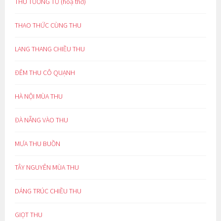
THU TƯƠNG TƯ (hoạ thơ)
THAO THỨC CÙNG THU
LANG THANG CHIỀU THU
ĐÊM THU CÔ QUẠNH
HÀ NỘI MÙA THU
ĐÀ NẴNG VÀO THU
MƯA THU BUỒN
TÂY NGUYÊN MÙA THU
DÁNG TRÚC CHIỀU THU
GIỌT THU