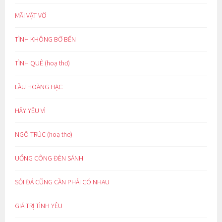
MÃI VẬT VỜ
TÌNH KHÔNG BỜ BẾN
TÌNH QUÊ (hoạ thơ)
LẦU HOÀNG HẠC
HÃY YÊU VÌ
NGÕ TRÚC (hoạ thơ)
UỔNG CÔNG ĐÈN SÁNH
SỎI ĐÁ CŨNG CẦN PHẢI CÓ NHAU
GIÁ TRỊ TÌNH YÊU