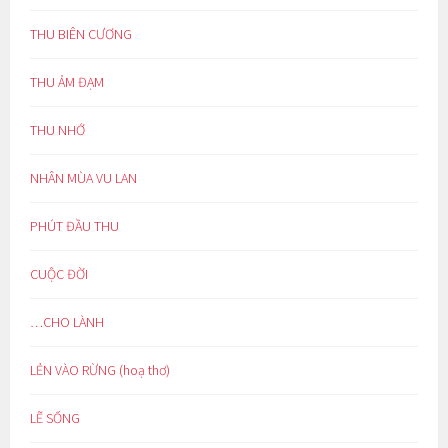
THU BIÊN CƯƠNG
THU ẢM ĐẠM
THU NHỚ
NHÂN MÙA VU LAN
PHÚT ĐẦU THU
CUỘC ĐỜI
…CHO LÀNH
LẺN VÀO RỪNG (hoạ thơ)
LẼ SỐNG