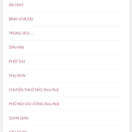
ĂN CHAY
BÌNH VÀ RƯỢU
TRONG VEO…
SÂN HẬN
PHẬT DẠY
THU NON
CHUYỆN THUỞ NÀO (hoạ thơ)
PHỐ NÚI VÀO ĐÔNG (hoạ thơ)
QUAN GIAN
CẨU QUAN