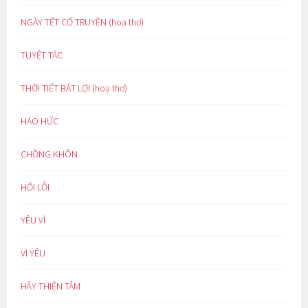
NGÀY TẾT CỔ TRUYỀN (hoạ thơ)
TUYỆT TÁC
THỜI TIẾT BẤT LỢI (hoạ thơ)
HÁO HỨC
CHỒNG KHÔN
HỐI LỖI
YÊU VÌ
VÌ YÊU
HÃY THIỆN TÂM