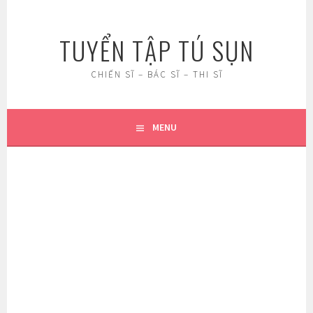
Skip
to
TUYỂN TẬP TÚ SỤN
content
CHIẾN SĨ – BÁC SĨ – THI SĨ
MENU