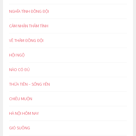
NGHĨA TÌNH ĐỒNG ĐỘI
CẢM NHẬN THÂM TÌNH
VỀ THĂM ĐỒNG ĐỘI
HỘI NGỘ
NÀO CÓ ĐỦ
THỪA TIỀN – SỐNG YÊN
CHIỀU MUỘN
HÀ NỘI HÔM NAY
GIÓ SUÔNG