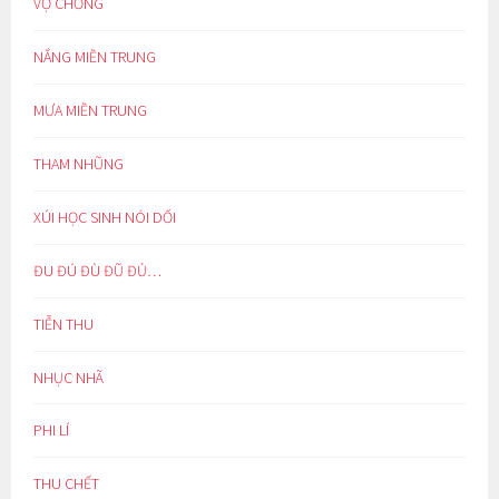
VỢ CHỒNG
NẮNG MIỀN TRUNG
MƯA MIỀN TRUNG
THAM NHŨNG
XÚI HỌC SINH NÓI DỐI
ĐU ĐÚ ĐÙ ĐŨ ĐỦ…
TIỄN THU
NHỤC NHÃ
PHI LÍ
THU CHẾT