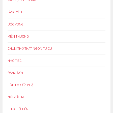
MÃI GIỮ DUYÊN TÌNH
LÀNG YÊU
ƯỚC VỌNG
MIỀN THƯƠNG
CHÙM THƠ THẤT NGÔN TỨ CÚ
NHỚ TIẾC
ĐẮNG ĐÓT
BÔI LEM CỬA PHẬT
NÓI VỚI EM
PHÚC TỔ TIÊN