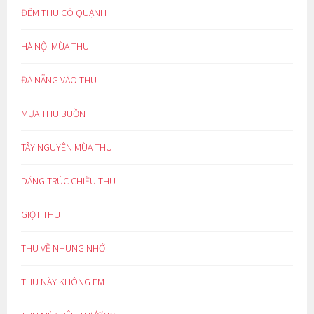
ĐÊM THU CÔ QUẠNH
HÀ NỘI MÙA THU
ĐÀ NẴNG VÀO THU
MƯA THU BUỒN
TÂY NGUYÊN MÙA THU
DÁNG TRÚC CHIỀU THU
GIỌT THU
THU VỀ NHUNG NHỚ
THU NÀY KHÔNG EM