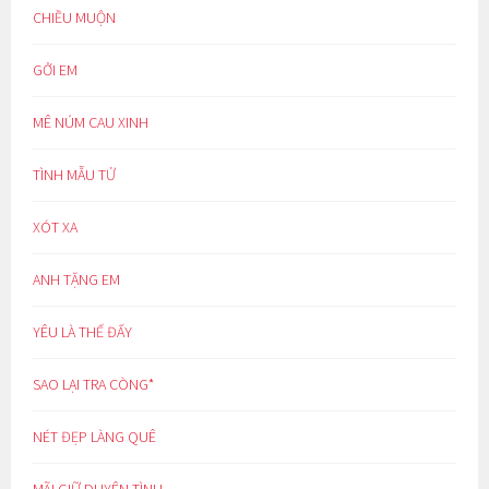
CHIỀU MUỘN
GỞI EM
MÊ NÚM CAU XINH
TÌNH MẪU TỬ
XÓT XA
ANH TẶNG EM
YÊU LÀ THẾ ĐẤY
SAO LẠI TRA CÒNG*
NÉT ĐẸP LÀNG QUÊ