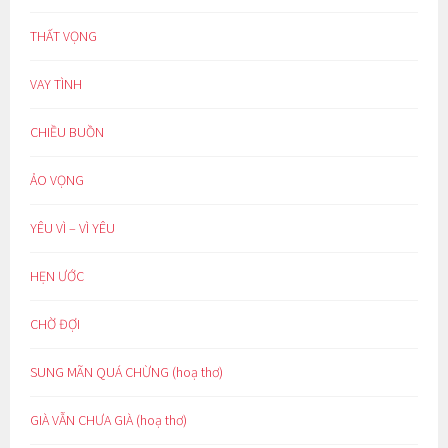
THẤT VỌNG
VAY TÌNH
CHIỀU BUỒN
ẢO VỌNG
YÊU VÌ – VÌ YÊU
HẸN ƯỚC
CHỜ ĐỢI
SUNG MÃN QUÁ CHỪNG (hoạ thơ)
GIÀ VẪN CHƯA GIÀ (hoạ thơ)