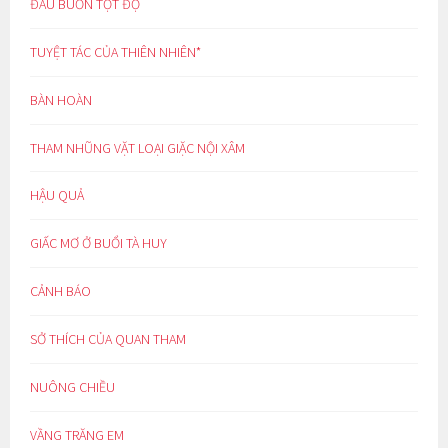
ĐAU BUỒN TỘT ĐỘ
TUYỆT TÁC CỦA THIÊN NHIÊN*
BÀN HOÀN
THAM NHŨNG VẶT LOẠI GIẶC NỘI XÂM
HẬU QUẢ
GIẤC MƠ Ở BUỔI TÀ HUY
CẢNH BÁO
SỞ THÍCH CỦA QUAN THAM
NUÔNG CHIỀU
VẦNG TRĂNG EM