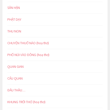
SÂN HẬN
PHẬT DẠY
THU NON
CHUYỆN THUỞ NÀO (hoạ thơ)
PHỐ NÚI VÀO ĐÔNG (hoạ thơ)
QUAN GIAN
CẨU QUAN
ĐẤU THẦU…
KHUNG TRỜI THƠ (hoạ thơ)