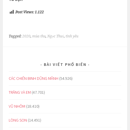
Post Views:
1.122
Tagged:
2020
,
mùa thu
,
Ngọc Thuỷ
,
tình yêu
BÀI VIẾT PHỔ BIẾN
CÁC CHIẾN BINH DŨNG MÃNH
(54.926)
TRĂNG VÀ EM
(47.701)
VŨ NHÔM
(18.410)
LÒNG SON
(14.491)