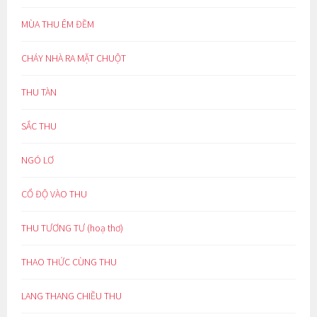
MÙA THU ÊM ĐỀM
CHÁY NHÀ RA MẶT CHUỘT
THU TÀN
SẮC THU
NGÓ LƠ
CỔ ĐỘ VÀO THU
THU TƯƠNG TƯ (hoạ thơ)
THAO THỨC CÙNG THU
LANG THANG CHIỀU THU