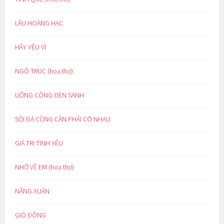
LẦU HOÀNG HẠC
HÃY YÊU VÌ
NGÕ TRÚC (hoạ thơ)
UỔNG CÔNG ĐÈN SÁNH
SỎI ĐÁ CŨNG CẦN PHẢI CÓ NHAU
GIÁ TRỊ TÌNH YÊU
NHỚ VỀ EM (hoạ thơ)
NẮNG XUÂN
GIÓ ĐÔNG