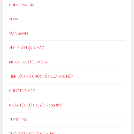
CÙNG BẠN GIÀ
XUÂN
VỢ NGOAN
ÁNH XUÂN QUÝ MÃO
MÙA XUÂN ƯỚC VỌNG
TIẾP LỜI THƠ CHÚC TẾT CỦA BÁC HỒ*
CHUỘT VÀ MÈO
NGÀY TẾT CỔ TRUYỀN (hoạ thơ)
TUYỆT TÁC
THỜI TIẾT BẤT LỢI (hoạ thơ)