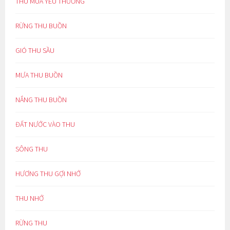
THU MÙA YÊU THƯƠNG
RỪNG THU BUỒN
GIÓ THU SẦU
MƯA THU BUỒN
NẮNG THU BUỒN
ĐẤT NƯỚC VÀO THU
SÔNG THU
HƯƠNG THU GỢI NHỚ
THU NHỚ
RỪNG THU