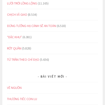
LƯỚI TRỜI LỒNG LỘNG
(11.165)
CHỊCH XÃ GIAO
(8.534)
ĐỪNG TƯỞNG HẠ CÁNH SẼ AN TOÀN
(6.518)
“ĐẶC KHU”
(6.381)
RỚT QUẦN
(5.828)
TỪ TRẦN THEO CHỈ ĐẠO
(5.656)
BÀI VIẾT MỚI
VỀ NGUỒN
THƯƠNG TIẾC CON LU