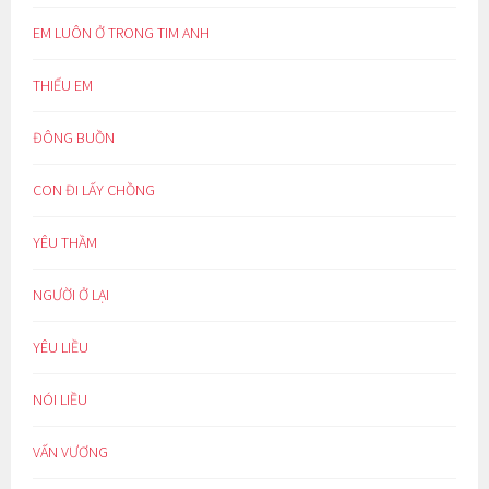
EM LUÔN Ở TRONG TIM ANH
THIẾU EM
ĐÔNG BUỒN
CON ĐI LẤY CHỒNG
YÊU THẦM
NGƯỜI Ở LẠI
YÊU LIỀU
NÓI LIỀU
VẤN VƯƠNG