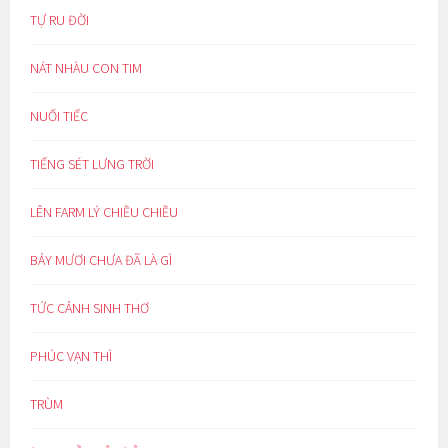
TỰ RU ĐỜI
NÁT NHÀU CON TIM
NUỐI TIẾC
TIẾNG SÉT LƯNG TRỜI
LÊN FARM LÝ CHIỀU CHIỀU
BẢY MƯƠI CHƯA ĐÃ LÀ GÌ
TỨC CẢNH SINH THƠ
PHÚC VẠN THÌ
TRÙM