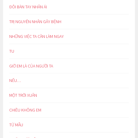
ĐÔI BÀN TAY NHÂN ÁI
TRỊ NGUYÊN NHÂN GÂY BỆNH
NHỮNG VIỆC TA CẦN LÀM NGAY
TU
GIỜ EM LÀ CỦA NGƯỜI TA
NẾU…
MỘT TRỜI XUÂN
CHIỀU KHÔNG EM
TỪ MẪU