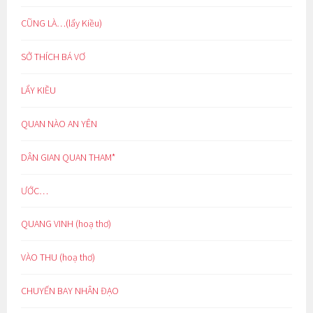
CŨNG LÀ…(lẩy Kiều)
SỞ THÍCH BÁ VƠ
LẨY KIỀU
QUAN NÀO AN YÊN
DÂN GIAN QUAN THAM*
ƯỚC…
QUANG VINH (hoạ thơ)
VÀO THU (hoạ thơ)
CHUYẾN BAY NHÂN ĐẠO