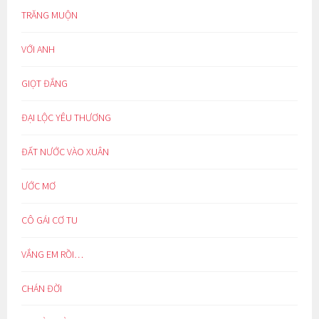
TRĂNG MUỘN
VỚI ANH
GIỌT ĐẮNG
ĐẠI LỘC YÊU THƯƠNG
ĐẤT NƯỚC VÀO XUÂN
ƯỚC MƠ
CÔ GÁI CƠ TU
VẮNG EM RỒI…
CHÁN ĐỜI