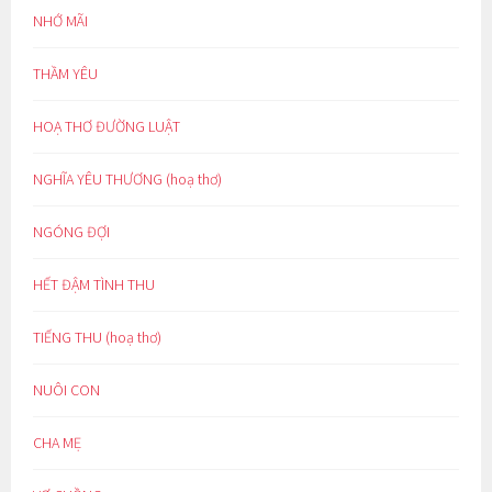
NHỚ MÃI
THẦM YÊU
HOẠ THƠ ĐƯỜNG LUẬT
NGHĨA YÊU THƯƠNG (hoạ thơ)
NGÓNG ĐỢI
HẾT ĐẬM TÌNH THU
TIẾNG THU (hoạ thơ)
NUÔI CON
CHA MẸ