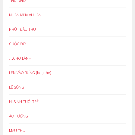
THU NHỚ
NHÂN MÙA VU LAN
PHÚT ĐẦU THU
CUỘC ĐỜI
…CHO LÀNH
LẺN VÀO RỪNG (hoạ thơ)
LẼ SỐNG
HI SINH TUỔI TRẺ
ẢO TƯỞNG
MÀU THU