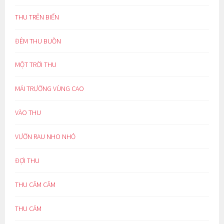
THU TRÊN BIỂN
ĐÊM THU BUỒN
MỘT TRỜI THU
MÁI TRƯỜNG VÙNG CAO
VÀO THU
VƯỜN RAU NHO NHỎ
ĐỢI THU
THU CĂM CĂM
THU CẢM