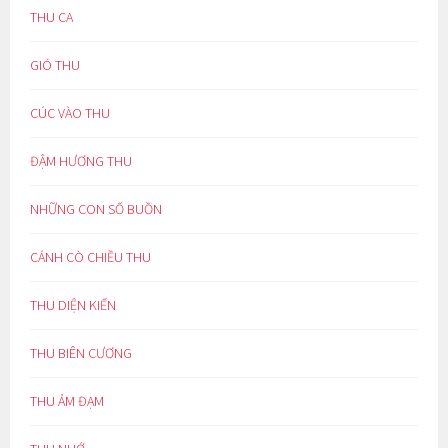
THU CA
GIÓ THU
CÚC VÀO THU
ĐẬM HƯƠNG THU
NHỮNG CON SỐ BUỒN
CÁNH CÒ CHIỀU THU
THU DIỆN KIẾN
THU BIÊN CƯƠNG
THU ẢM ĐẠM