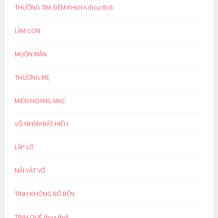
THƯỞNG TRÀ ĐÊM KHUYA (hoạ thơ)
LÀM CON
MUỘN MẰN
THƯƠNG MẸ
MIỀN HOANG MẠC
VÔ NHÂN BẤT HIẾU
LẬP LỜ
MÃI VẬT VỜ
TÌNH KHÔNG BỜ BẾN
TÌNH QUÊ (hoạ thơ)