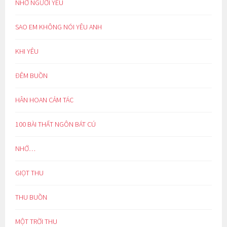
NHỚ NGƯỜI YÊU
SAO EM KHÔNG NÓI YÊU ANH
KHI YÊU
ĐÊM BUỒN
HÂN HOAN CẢM TÁC
100 BÀI THẤT NGÔN BÁT CÚ
NHỚ…
GIỌT THU
THU BUỒN
MỘT TRỜI THU