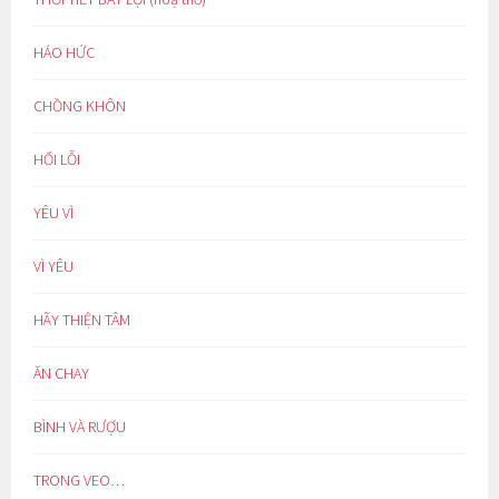
HÁO HỨC
CHỒNG KHÔN
HỐI LỖI
YÊU VÌ
VÌ YÊU
HÃY THIỆN TÂM
ĂN CHAY
BÌNH VÀ RƯỢU
TRONG VEO…