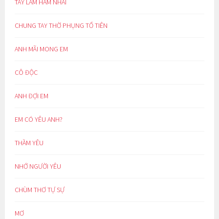
TAY LÀM HÀM NHAI
CHUNG TAY THỜ PHỤNG TỔ TIÊN
ANH MÃI MONG EM
CÔ ĐỘC
ANH ĐỢI EM
EM CÓ YÊU ANH?
THẦM YÊU
NHỚ NGƯỜI YÊU
CHÙM THƠ TỰ SỰ
MƠ