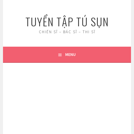
Skip
to
TUYỂN TẬP TÚ SỤN
content
CHIẾN SĨ – BÁC SĨ – THI SĨ
MENU