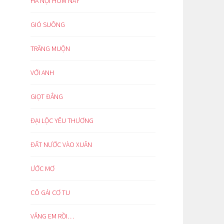
HÀ NỘI HÔM NAY
GIÓ SUÔNG
TRĂNG MUỘN
VỚI ANH
GIỌT ĐẮNG
ĐẠI LỘC YÊU THƯƠNG
ĐẤT NƯỚC VÀO XUÂN
ƯỚC MƠ
CÔ GÁI CƠ TU
VẮNG EM RỒI…