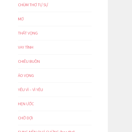
CHÙM THƠ TỰ SỰ
MƠ
THẤT VỌNG
VAY TÌNH
CHIỀU BUỒN
ẢO VỌNG
YÊU VÌ – VÌ YÊU
HẸN ƯỚC
CHỜ ĐỢI
SUNG MÃN QUÁ CHỪNG (hoạ thơ)