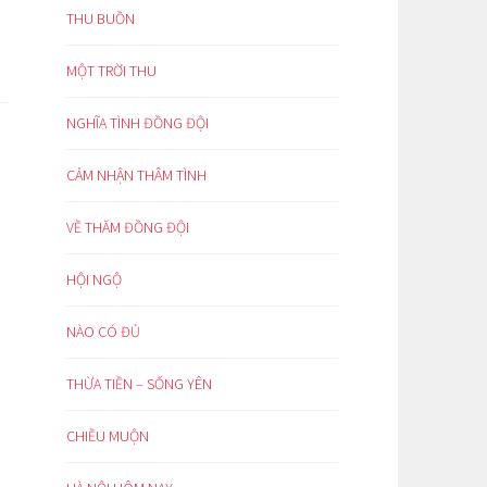
THU BUỒN
MỘT TRỜI THU
NGHĨA TÌNH ĐỒNG ĐỘI
CẢM NHẬN THÂM TÌNH
VỀ THĂM ĐỒNG ĐỘI
HỘI NGỘ
NÀO CÓ ĐỦ
THỪA TIỀN – SỐNG YÊN
CHIỀU MUỘN