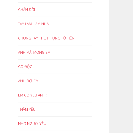
CHÁN ĐỜI
TAY LÀM HÀM NHAI
CHUNG TAY THỜ PHỤNG TỔ TIÊN
ANH MÃI MONG EM
CÔ ĐỘC
ANH ĐỢI EM
EM CÓ YÊU ANH?
THẦM YÊU
NHỚ NGƯỜI YÊU