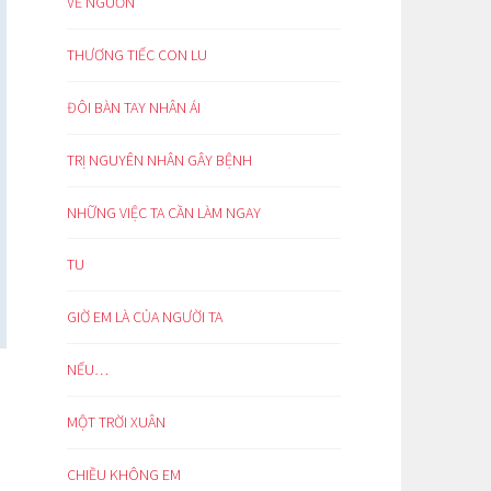
VỀ NGUỒN
THƯƠNG TIẾC CON LU
ĐÔI BÀN TAY NHÂN ÁI
TRỊ NGUYÊN NHÂN GÂY BỆNH
NHỮNG VIỆC TA CẦN LÀM NGAY
TU
GIỜ EM LÀ CỦA NGƯỜI TA
NẾU…
MỘT TRỜI XUÂN
CHIỀU KHÔNG EM