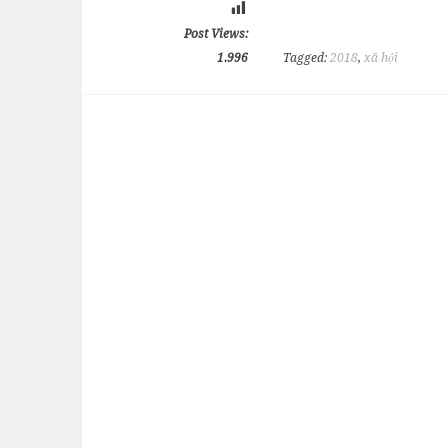
Post Views:
1.996
Tagged:
2018
,
xã hội