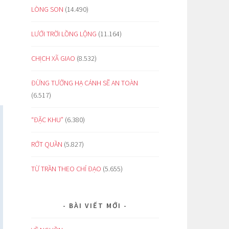
LÒNG SON
(14.490)
LƯỚI TRỜI LỒNG LỘNG
(11.164)
CHỊCH XÃ GIAO
(8.532)
ĐỪNG TƯỞNG HẠ CÁNH SẼ AN TOÀN
(6.517)
“ĐẶC KHU”
(6.380)
RỚT QUẦN
(5.827)
TỪ TRẦN THEO CHỈ ĐẠO
(5.655)
BÀI VIẾT MỚI