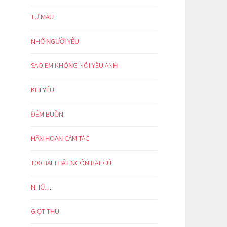
TỪ MẪU
NHỚ NGƯỜI YÊU
SAO EM KHÔNG NÓI YÊU ANH
KHI YÊU
ĐÊM BUỒN
HÂN HOAN CẢM TÁC
100 BÀI THẤT NGÔN BÁT CÚ
NHỚ…
GIỌT THU