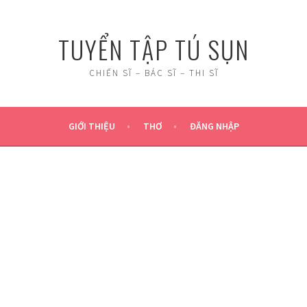
TUYỂN TẬP TÚ SỤN
CHIẾN SĨ – BÁC SĨ – THI SĨ
GIỚI THIỆU
THƠ
ĐĂNG NHẬP