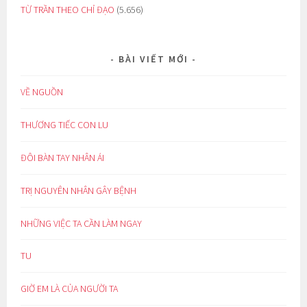
TỪ TRẦN THEO CHỈ ĐẠO
(5.656)
BÀI VIẾT MỚI
VỀ NGUỒN
THƯƠNG TIẾC CON LU
ĐÔI BÀN TAY NHÂN ÁI
TRỊ NGUYÊN NHÂN GÂY BỆNH
NHỮNG VIỆC TA CẦN LÀM NGAY
TU
GIỜ EM LÀ CỦA NGƯỜI TA