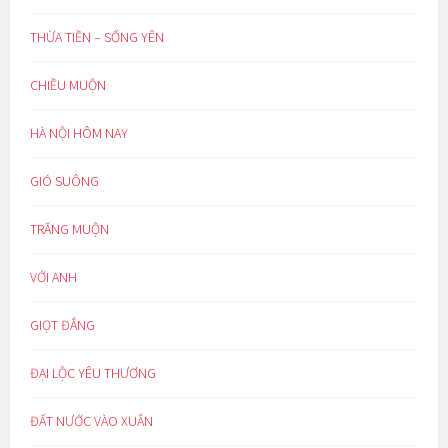
THỪA TIỀN – SỐNG YÊN
CHIỀU MUỘN
HÀ NỘI HÔM NAY
GIÓ SUÔNG
TRĂNG MUỘN
VỚI ANH
GIỌT ĐẮNG
ĐẠI LỘC YÊU THƯƠNG
ĐẤT NƯỚC VÀO XUÂN