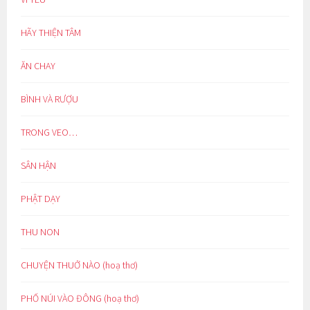
HÃY THIỆN TÂM
ĂN CHAY
BÌNH VÀ RƯỢU
TRONG VEO…
SÂN HẬN
PHẬT DẠY
THU NON
CHUYỆN THUỞ NÀO (hoạ thơ)
PHỐ NÚI VÀO ĐÔNG (hoạ thơ)