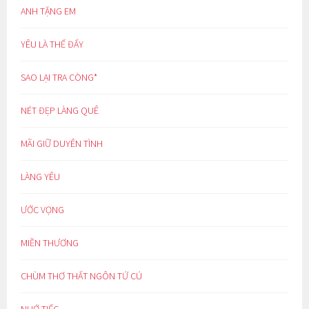
ANH TẶNG EM
YÊU LÀ THẾ ĐẤY
SAO LẠI TRA CÒNG*
NÉT ĐẸP LÀNG QUÊ
MÃI GIỮ DUYÊN TÌNH
LÀNG YÊU
ƯỚC VỌNG
MIỀN THƯƠNG
CHÙM THƠ THẤT NGÔN TỨ CÚ
NHỚ TIẾC