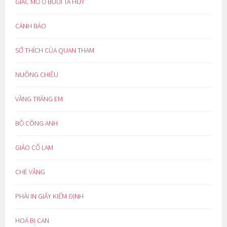
GIẤC MƠ Ở BUỔI TÀ HUY
CẢNH BÁO
SỞ THÍCH CỦA QUAN THAM
NUÔNG CHIỀU
VẦNG TRĂNG EM
BỒ CÔNG ANH
GIẢO CỔ LAM
CHÈ VẰNG
PHẢI IN GIẤY KIỂM ĐỊNH
HOÁ BỊ CAN