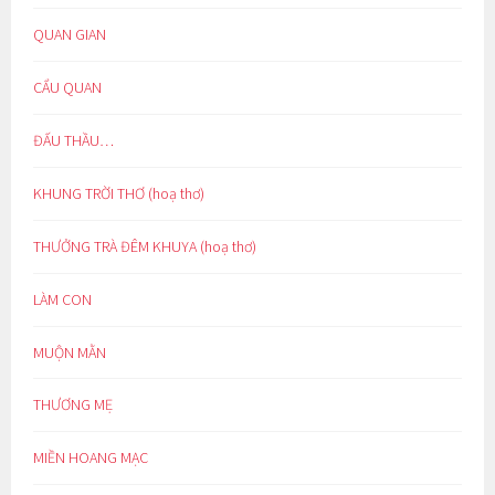
QUAN GIAN
CẨU QUAN
ĐẤU THẦU…
KHUNG TRỜI THƠ (hoạ thơ)
THƯỞNG TRÀ ĐÊM KHUYA (hoạ thơ)
LÀM CON
MUỘN MẰN
THƯƠNG MẸ
MIỀN HOANG MẠC