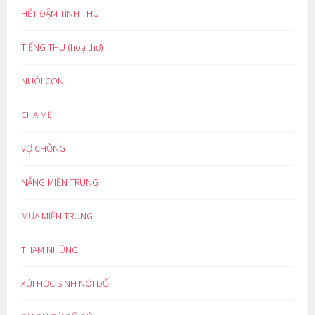
HẾT ĐẬM TÌNH THU
TIẾNG THU (hoạ thơ)
NUÔI CON
CHA MẸ
VỢ CHỒNG
NẮNG MIỀN TRUNG
MƯA MIỀN TRUNG
THAM NHŨNG
XÚI HỌC SINH NÓI DỐI