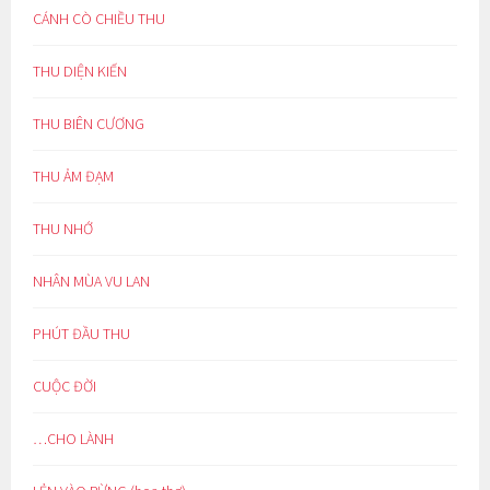
CÁNH CÒ CHIỀU THU
THU DIỆN KIẾN
THU BIÊN CƯƠNG
THU ẢM ĐẠM
THU NHỚ
NHÂN MÙA VU LAN
PHÚT ĐẦU THU
CUỘC ĐỜI
…CHO LÀNH