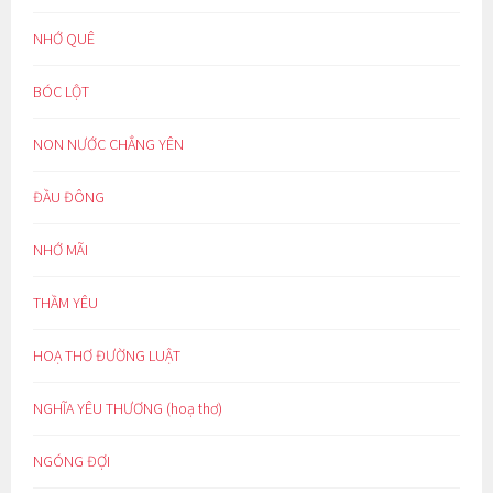
NHỚ QUÊ
BÓC LỘT
NON NƯỚC CHẲNG YÊN
ĐẦU ĐÔNG
NHỚ MÃI
THẦM YÊU
HOẠ THƠ ĐƯỜNG LUẬT
NGHĨA YÊU THƯƠNG (hoạ thơ)
NGÓNG ĐỢI