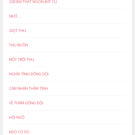
100 BÀI THẤT NGÔN BÁT CÚ
NHỚ…
GIỌT THU
THU BUỒN
MỘT TRỜI THU
NGHĨA TÌNH ĐỒNG ĐỘI
CẢM NHẬN THÂM TÌNH
VỀ THĂM ĐỒNG ĐỘI
HỘI NGỘ
NÀO CÓ ĐỦ