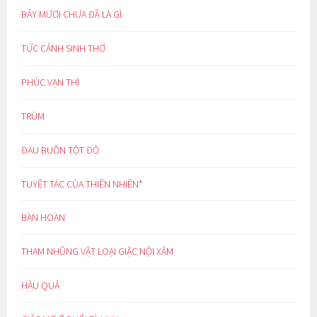
BẢY MƯƠI CHƯA ĐÃ LÀ GÌ
TỨC CẢNH SINH THƠ
PHÚC VẠN THÌ
TRÙM
ĐAU BUỒN TỘT ĐỘ
TUYỆT TÁC CỦA THIÊN NHIÊN*
BÀN HOÀN
THAM NHŨNG VẶT LOẠI GIẶC NỘI XÂM
HẬU QUẢ