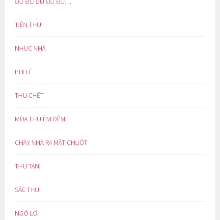
ĐU ĐÚ ĐÙ ĐŨ ĐỦ…
TIỄN THU
NHỤC NHÃ
PHI LÍ
THU CHẾT
MÙA THU ÊM ĐỀM
CHÁY NHÀ RA MẶT CHUỘT
THU TÀN
SẮC THU
NGÓ LƠ