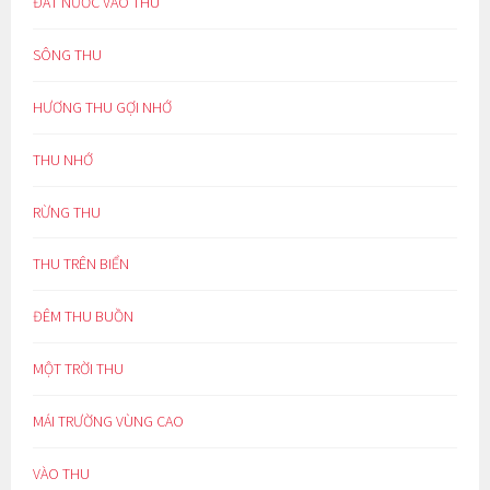
ĐẤT NƯỚC VÀO THU
SÔNG THU
HƯƠNG THU GỢI NHỚ
THU NHỚ
RỪNG THU
THU TRÊN BIỂN
ĐÊM THU BUỒN
MỘT TRỜI THU
MÁI TRƯỜNG VÙNG CAO
VÀO THU