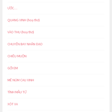
ƯỚC…
QUANG VINH (hoạ thơ)
VÀO THU (hoạ thơ)
CHUYẾN BAY NHÂN ĐẠO
CHIỀU MUỘN
GỞI EM
MÊ NÚM CAU XINH
TÌNH MẪU TỬ
XÓT XA