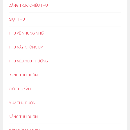
DÁNG TRÚC CHIỀU THU
GIỌT THU
THU VỀ NHUNG NHỚ
THU NÀY KHÔNG EM
THU MÙA YÊU THƯƠNG
RỪNG THU BUỒN
GIÓ THU SẦU
MƯA THU BUỒN
NẮNG THU BUỒN