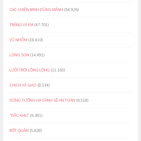
CÁC CHIẾN BINH DŨNG MÃNH
(54.926)
TRĂNG VÀ EM
(47.701)
VŨ NHÔM
(18.410)
LÒNG SON
(14.491)
LƯỚI TRỜI LỒNG LỘNG
(11.165)
CHỊCH XÃ GIAO
(8.534)
ĐỪNG TƯỞNG HẠ CÁNH SẼ AN TOÀN
(6.518)
“ĐẶC KHU”
(6.381)
RỚT QUẦN
(5.828)