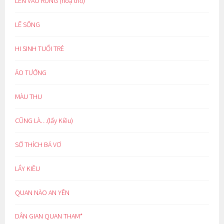
LẺN VÀO RỪNG (hoạ thơ)
LẼ SỐNG
HI SINH TUỔI TRẺ
ẢO TƯỞNG
MÀU THU
CŨNG LÀ…(lẩy Kiều)
SỞ THÍCH BÁ VƠ
LẨY KIỀU
QUAN NÀO AN YÊN
DÂN GIAN QUAN THAM*