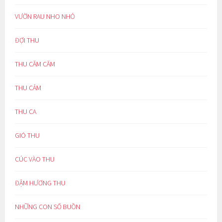
VƯỜN RAU NHO NHỎ
ĐỢI THU
THU CĂM CĂM
THU CẢM
THU CA
GIÓ THU
CÚC VÀO THU
ĐẬM HƯƠNG THU
NHỮNG CON SỐ BUỒN