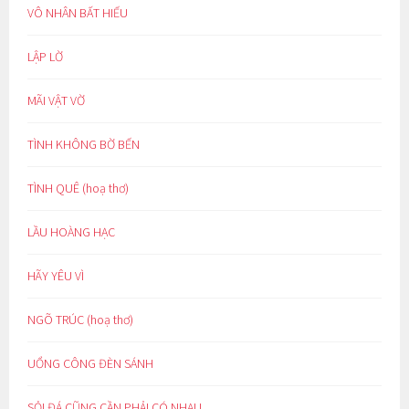
VÔ NHÂN BẤT HIẾU
LẬP LỜ
MÃI VẬT VỜ
TÌNH KHÔNG BỜ BẾN
TÌNH QUÊ (hoạ thơ)
LẦU HOÀNG HẠC
HÃY YÊU VÌ
NGÕ TRÚC (hoạ thơ)
UỔNG CÔNG ĐÈN SÁNH
SỎI ĐÁ CŨNG CẦN PHẢI CÓ NHAU