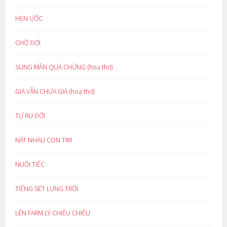
HẸN ƯỚC
CHỜ ĐỢI
SUNG MÃN QUÁ CHỪNG (hoạ thơ)
GIÀ VẪN CHƯA GIÀ (hoạ thơ)
TỰ RU ĐỜI
NÁT NHÀU CON TIM
NUỐI TIẾC
TIẾNG SÉT LƯNG TRỜI
LÊN FARM LÝ CHIỀU CHIỀU