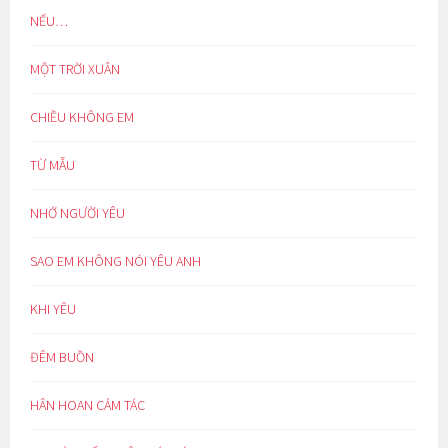
NẾU…
MỘT TRỜI XUÂN
CHIỀU KHÔNG EM
TỪ MẪU
NHỚ NGƯỜI YÊU
SAO EM KHÔNG NÓI YÊU ANH
KHI YÊU
ĐÊM BUỒN
HÂN HOAN CẢM TÁC