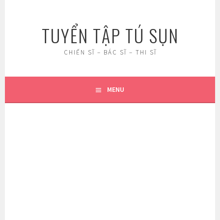
Skip
to
TUYỂN TẬP TÚ SỤN
content
CHIẾN SĨ – BÁC SĨ – THI SĨ
MENU