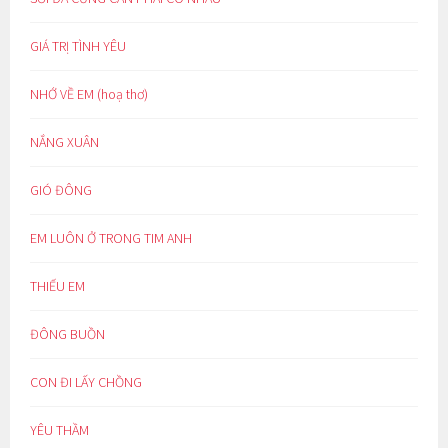
GIÁ TRỊ TÌNH YÊU
NHỚ VỀ EM (hoạ thơ)
NẮNG XUÂN
GIÓ ĐÔNG
EM LUÔN Ở TRONG TIM ANH
THIẾU EM
ĐÔNG BUỒN
CON ĐI LẤY CHỒNG
YÊU THẦM