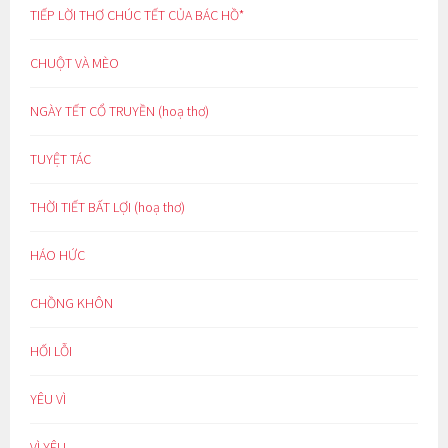
TIẾP LỜI THƠ CHÚC TẾT CỦA BÁC HỒ*
CHUỘT VÀ MÈO
NGÀY TẾT CỔ TRUYỀN (hoạ thơ)
TUYỆT TÁC
THỜI TIẾT BẤT LỢI (hoạ thơ)
HÁO HỨC
CHỒNG KHÔN
HỐI LỖI
YÊU VÌ
VÌ YÊU