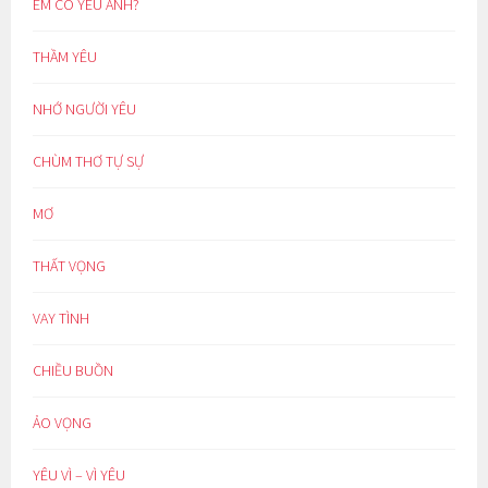
EM CÓ YÊU ANH?
THẦM YÊU
NHỚ NGƯỜI YÊU
CHÙM THƠ TỰ SỰ
MƠ
THẤT VỌNG
VAY TÌNH
CHIỀU BUỒN
ẢO VỌNG
YÊU VÌ – VÌ YÊU