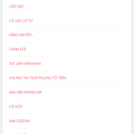
ƯỚC MƠ
CÔ GÁI CƠ TU
VẮNG EM RỒI…
CHÁN ĐỜI
TAY LÀM HÀM NHAI
CHUNG TAY THỜ PHỤNG TỔ TIÊN
ANH MÃI MONG EM
CÔ ĐỘC
ANH ĐỢI EM