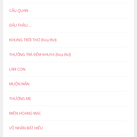
CẨU QUAN
ĐẤU THẦU…
KHUNG TRỜI THƠ (hoạ thơ)
THƯỞNG TRÀ ĐÊM KHUYA (hoạ thơ)
LÀM CON
MUỘN MẰN
THƯƠNG MẸ
MIỀN HOANG MẠC
VÔ NHÂN BẤT HIẾU