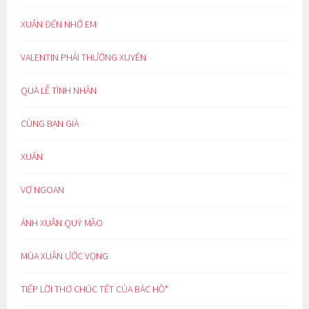
XUÂN ĐẾN NHỚ EM
VALENTIN PHẢI THƯỜNG XUYÊN
QUÀ LỄ TÌNH NHÂN
CÙNG BẠN GIÀ
XUÂN
VỢ NGOAN
ÁNH XUÂN QUÝ MÃO
MÙA XUÂN ƯỚC VỌNG
TIẾP LỜI THƠ CHÚC TẾT CỦA BÁC HỒ*