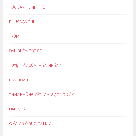
TỨC CẢNH SINH THƠ
PHÚC VẠN THÌ
TRÙM
ĐAU BUỒN TỘT ĐỘ
TUYỆT TÁC CỦA THIÊN NHIÊN*
BÀN HOÀN
THAM NHŨNG VẶT LOẠI GIẶC NỘI XÂM
HẬU QUẢ
GIẤC MƠ Ở BUỔI TÀ HUY