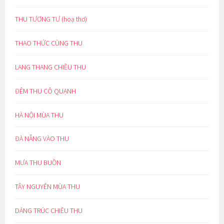
THU TƯƠNG TƯ (hoạ thơ)
THAO THỨC CÙNG THU
LANG THANG CHIỀU THU
ĐÊM THU CÔ QUẠNH
HÀ NỘI MÙA THU
ĐÀ NẴNG VÀO THU
MƯA THU BUỒN
TÂY NGUYÊN MÙA THU
DÁNG TRÚC CHIỀU THU