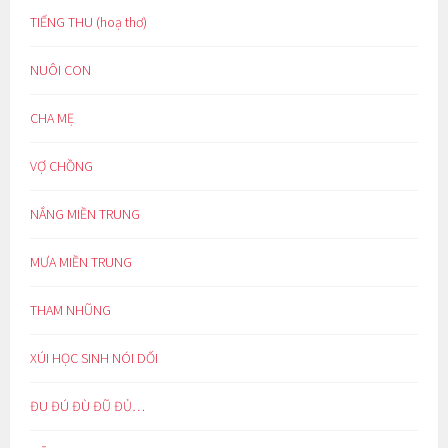
TIẾNG THU (hoạ thơ)
NUÔI CON
CHA MẸ
VỢ CHỒNG
NẮNG MIỀN TRUNG
MƯA MIỀN TRUNG
THAM NHŨNG
XÚI HỌC SINH NÓI DỐI
ĐU ĐÚ ĐÙ ĐŨ ĐỦ…