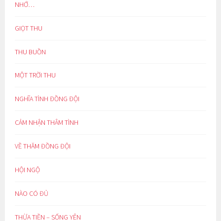
NHỚ…
GIỌT THU
THU BUỒN
MỘT TRỜI THU
NGHĨA TÌNH ĐỒNG ĐỘI
CẢM NHẬN THÂM TÌNH
VỀ THĂM ĐỒNG ĐỘI
HỘI NGỘ
NÀO CÓ ĐỦ
THỪA TIỀN – SỐNG YÊN