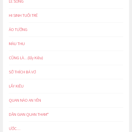
LẼ SỐNG
HI SINH TUỔI TRẺ
ẢO TƯỞNG
MÀU THU
CŨNG LÀ…(lẩy Kiều)
SỞ THÍCH BÁ VƠ
LẨY KIỀU
QUAN NÀO AN YÊN
DÂN GIAN QUAN THAM*
ƯỚC…