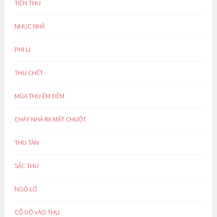
TIỄN THU
NHỤC NHÃ
PHI LÍ
THU CHẾT
MÙA THU ÊM ĐỀM
CHÁY NHÀ RA MẶT CHUỘT
THU TÀN
SẮC THU
NGÓ LƠ
CỔ ĐỘ VÀO THU