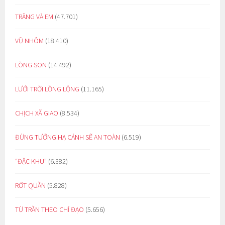
TRĂNG VÀ EM
(47.701)
VŨ NHÔM
(18.410)
LÒNG SON
(14.492)
LƯỚI TRỜI LỒNG LỘNG
(11.165)
CHỊCH XÃ GIAO
(8.534)
ĐỪNG TƯỞNG HẠ CÁNH SẼ AN TOÀN
(6.519)
“ĐẶC KHU”
(6.382)
RỚT QUẦN
(5.828)
TỪ TRẦN THEO CHỈ ĐẠO
(5.656)