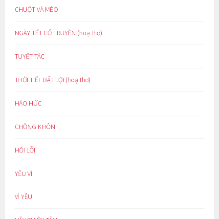
CHUỘT VÀ MÈO
NGÀY TẾT CỔ TRUYỀN (hoạ thơ)
TUYỆT TÁC
THỜI TIẾT BẤT LỢI (hoạ thơ)
HÁO HỨC
CHỒNG KHÔN
HỐI LỖI
YÊU VÌ
VÌ YÊU