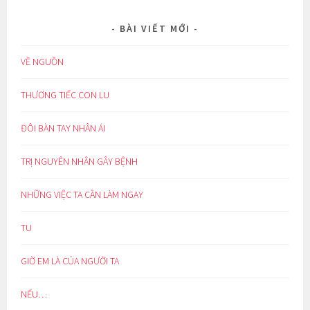
BÀI VIẾT MỚI
VỀ NGUỒN
THƯƠNG TIẾC CON LU
ĐÔI BÀN TAY NHÂN ÁI
TRỊ NGUYÊN NHÂN GÂY BỆNH
NHỮNG VIỆC TA CẦN LÀM NGAY
TU
GIỜ EM LÀ CỦA NGƯỜI TA
NẾU…