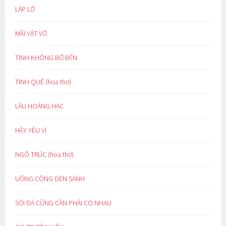
LẬP LỜ
MÃI VẬT VỜ
TÌNH KHÔNG BỜ BẾN
TÌNH QUÊ (hoạ thơ)
LẦU HOÀNG HẠC
HÃY YÊU VÌ
NGÕ TRÚC (hoạ thơ)
UỔNG CÔNG ĐÈN SÁNH
SỎI ĐÁ CŨNG CẦN PHẢI CÓ NHAU