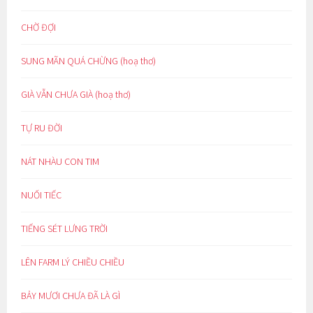
CHỜ ĐỢI
SUNG MÃN QUÁ CHỪNG (hoạ thơ)
GIÀ VẪN CHƯA GIÀ (hoạ thơ)
TỰ RU ĐỜI
NÁT NHÀU CON TIM
NUỐI TIẾC
TIẾNG SÉT LƯNG TRỜI
LÊN FARM LÝ CHIỀU CHIỀU
BẢY MƯƠI CHƯA ĐÃ LÀ GÌ