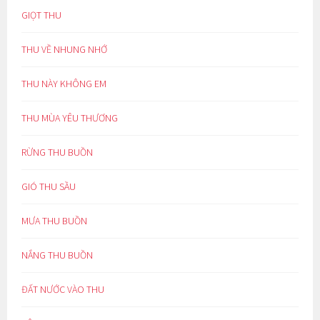
GIỌT THU
THU VỀ NHUNG NHỚ
THU NÀY KHÔNG EM
THU MÙA YÊU THƯƠNG
RỪNG THU BUỒN
GIÓ THU SẦU
MƯA THU BUỒN
NẮNG THU BUỒN
ĐẤT NƯỚC VÀO THU