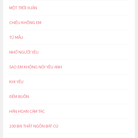
MỘT TRỜI XUÂN
CHIỀU KHÔNG EM
TỪ MẪU
NHỚ NGƯỜI YÊU
SAO EM KHÔNG NÓI YÊU ANH
KHI YÊU
ĐÊM BUỒN
HÂN HOAN CẢM TÁC
100 BÀI THẤT NGÔN BÁT CÚ