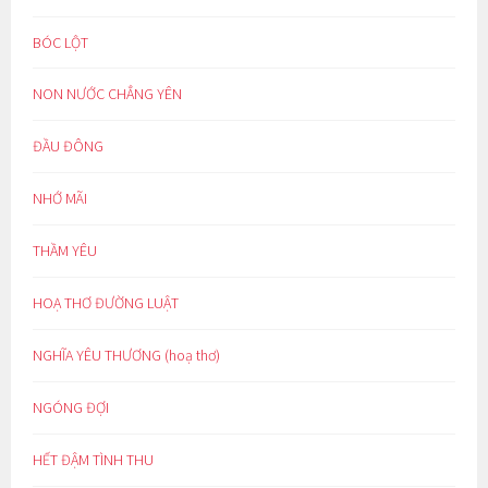
BÓC LỘT
NON NƯỚC CHẲNG YÊN
ĐẦU ĐÔNG
NHỚ MÃI
THẦM YÊU
HOẠ THƠ ĐƯỜNG LUẬT
NGHĨA YÊU THƯƠNG (hoạ thơ)
NGÓNG ĐỢI
HẾT ĐẬM TÌNH THU