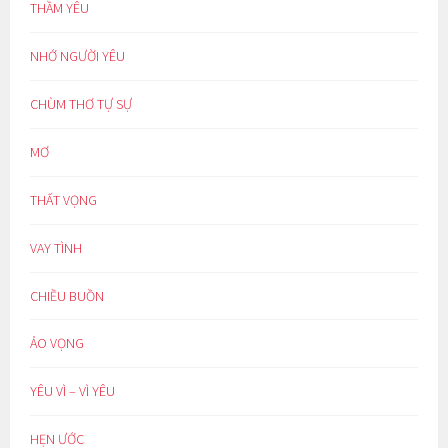
THẦM YÊU
NHỚ NGƯỜI YÊU
CHÙM THƠ TỰ SỰ
MƠ
THẤT VỌNG
VAY TÌNH
CHIỀU BUỒN
ẢO VỌNG
YÊU VÌ – VÌ YÊU
HẸN ƯỚC