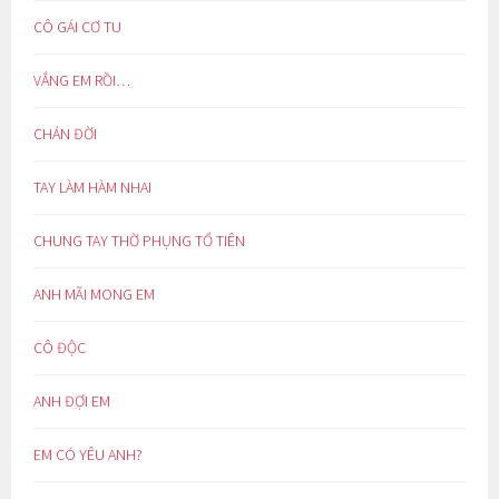
CÔ GÁI CƠ TU
VẮNG EM RỒI…
CHÁN ĐỜI
TAY LÀM HÀM NHAI
CHUNG TAY THỜ PHỤNG TỔ TIÊN
ANH MÃI MONG EM
CÔ ĐỘC
ANH ĐỢI EM
EM CÓ YÊU ANH?