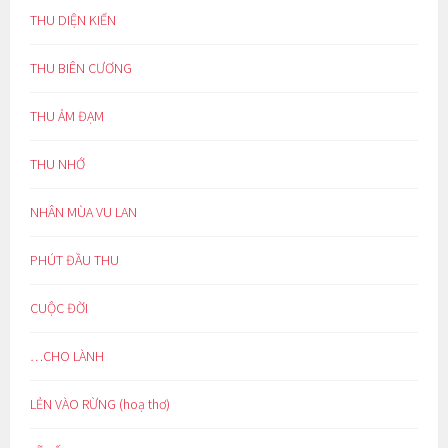
THU DIỆN KIẾN
THU BIÊN CƯƠNG
THU ẢM ĐẠM
THU NHỚ
NHÂN MÙA VU LAN
PHÚT ĐẦU THU
CUỘC ĐỜI
…CHO LÀNH
LẺN VÀO RỪNG (hoạ thơ)