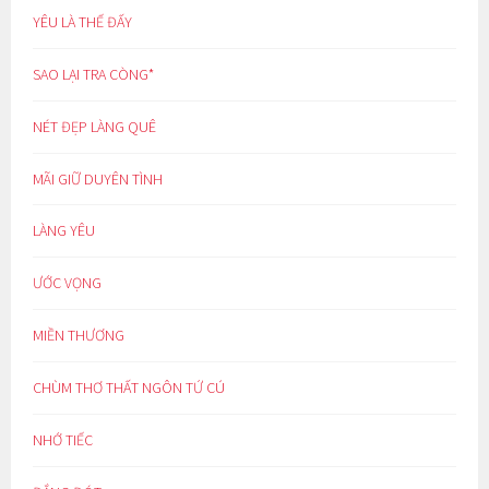
YÊU LÀ THẾ ĐẤY
SAO LẠI TRA CÒNG*
NÉT ĐẸP LÀNG QUÊ
MÃI GIỮ DUYÊN TÌNH
LÀNG YÊU
ƯỚC VỌNG
MIỀN THƯƠNG
CHÙM THƠ THẤT NGÔN TỨ CÚ
NHỚ TIẾC