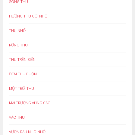
SÔNG THU
HƯƠNG THU GỢI NHỚ
THU NHỚ
RỪNG THU
THU TRÊN BIỂN
ĐÊM THU BUỒN
MỘT TRỜI THU
MÁI TRƯỜNG VÙNG CAO
VÀO THU
VƯỜN RAU NHO NHỎ