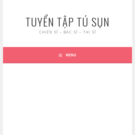
Skip
to
TUYỂN TẬP TÚ SỤN
content
CHIẾN SĨ – BÁC SĨ – THI SĨ
MENU