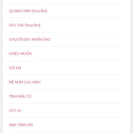
QUANG VINH (hoạ thơ)
VÀO THU (hoạ thơ)
CHUYẾN BAY NHÂN ĐẠO
CHIỀU MUỘN
GỞI EM
MÊ NÚM CAU XINH
TÌNH MẪU TỬ
XÓT XA
ANH TẶNG EM