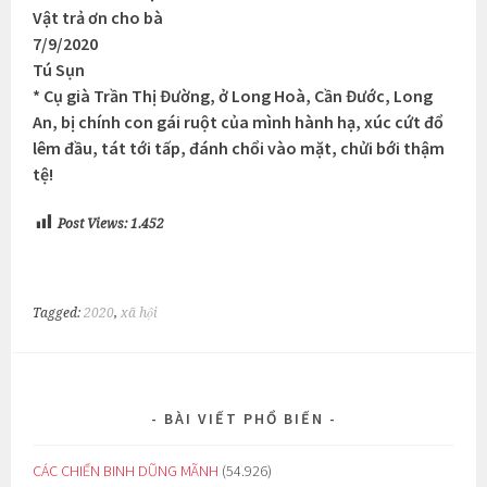
Vật trả ơn cho bà
7/9/2020
Tú Sụn
* Cụ già Trần Thị Đường, ở Long Hoà, Cần Đước, Long
An, bị chính con gái ruột của mình hành hạ, xúc cứt đổ
lêm đầu, tát tới tấp, đánh chổi vào mặt, chửi bới thậm
tệ!
Post Views:
1.452
Tagged:
2020
,
xã hội
BÀI VIẾT PHỔ BIẾN
CÁC CHIẾN BINH DŨNG MÃNH
(54.926)