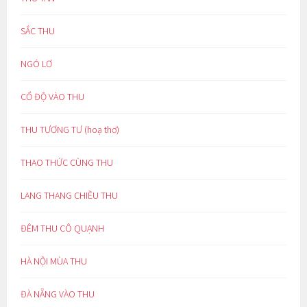
SẮC THU
NGÓ LƠ
CỔ ĐỘ VÀO THU
THU TƯƠNG TƯ (hoạ thơ)
THAO THỨC CÙNG THU
LANG THANG CHIỀU THU
ĐÊM THU CÔ QUẠNH
HÀ NỘI MÙA THU
ĐÀ NẴNG VÀO THU