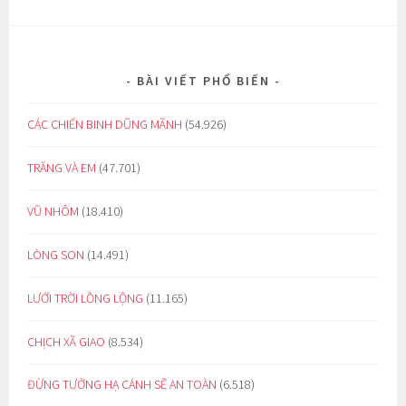
BÀI VIẾT PHỔ BIẾN
CÁC CHIẾN BINH DŨNG MÃNH
(54.926)
TRĂNG VÀ EM
(47.701)
VŨ NHÔM
(18.410)
LÒNG SON
(14.491)
LƯỚI TRỜI LỒNG LỘNG
(11.165)
CHỊCH XÃ GIAO
(8.534)
ĐỪNG TƯỞNG HẠ CÁNH SẼ AN TOÀN
(6.518)