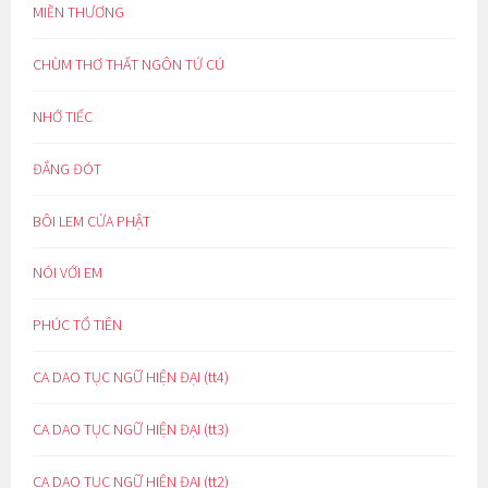
MIỀN THƯƠNG
CHÙM THƠ THẤT NGÔN TỨ CÚ
NHỚ TIẾC
ĐẮNG ĐÓT
BÔI LEM CỬA PHẬT
NÓI VỚI EM
PHÚC TỔ TIÊN
CA DAO TỤC NGỮ HIỆN ĐẠI (tt4)
CA DAO TỤC NGỮ HIỆN ĐẠI (tt3)
CA DAO TỤC NGỮ HIỆN ĐẠI (tt2)