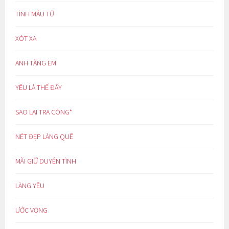
TÌNH MẪU TỬ
XÓT XA
ANH TẶNG EM
YÊU LÀ THẾ ĐẤY
SAO LẠI TRA CÒNG*
NÉT ĐẸP LÀNG QUÊ
MÃI GIỮ DUYÊN TÌNH
LÀNG YÊU
ƯỚC VỌNG