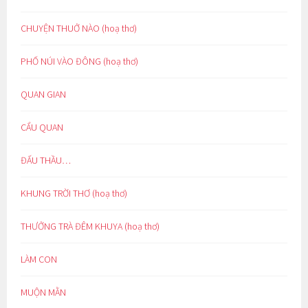
CHUYỆN THUỞ NÀO (hoạ thơ)
PHỐ NÚI VÀO ĐÔNG (hoạ thơ)
QUAN GIAN
CẨU QUAN
ĐẤU THẦU…
KHUNG TRỜI THƠ (hoạ thơ)
THƯỞNG TRÀ ĐÊM KHUYA (hoạ thơ)
LÀM CON
MUỘN MẰN