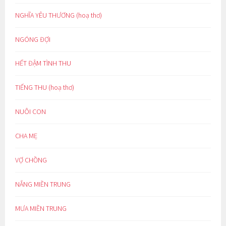
NGHĨA YÊU THƯƠNG (hoạ thơ)
NGÓNG ĐỢI
HẾT ĐẬM TÌNH THU
TIẾNG THU (hoạ thơ)
NUÔI CON
CHA MẸ
VỢ CHỒNG
NẮNG MIỀN TRUNG
MƯA MIỀN TRUNG