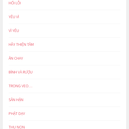
HỐI LỖI
YÊU VÌ
VÌ YÊU
HÃY THIỆN TÂM
ĂN CHAY
BÌNH VÀ RƯỢU
TRONG VEO…
SÂN HẬN
PHẬT DẠY
THU NON