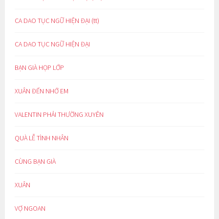
CA DAO TỤC NGỮ HIỆN ĐẠI (tt)
CA DAO TỤC NGỮ HIỆN ĐẠI
BẠN GIÀ HỌP LỚP
XUÂN ĐẾN NHỚ EM
VALENTIN PHẢI THƯỜNG XUYÊN
QUÀ LỄ TÌNH NHÂN
CÙNG BẠN GIÀ
XUÂN
VỢ NGOAN