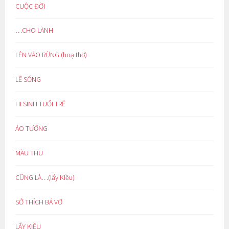
CUỘC ĐỜI
…CHO LÀNH
LẺN VÀO RỪNG (hoạ thơ)
LẼ SỐNG
HI SINH TUỔI TRẺ
ẢO TƯỞNG
MÀU THU
CŨNG LÀ…(lẩy Kiều)
SỞ THÍCH BÁ VƠ
LẨY KIỀU