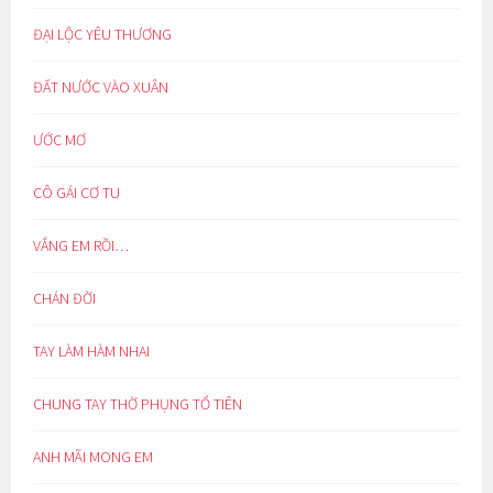
ĐẠI LỘC YÊU THƯƠNG
ĐẤT NƯỚC VÀO XUÂN
ƯỚC MƠ
CÔ GÁI CƠ TU
VẮNG EM RỒI…
CHÁN ĐỜI
TAY LÀM HÀM NHAI
CHUNG TAY THỜ PHỤNG TỔ TIÊN
ANH MÃI MONG EM