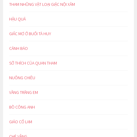
THAM NHŨNG VẶT LOẠI GIẶC NỘI XÂM
HẬU QUẢ
GIẤC MƠ Ở BUỔI TÀ HUY
CẢNH BÁO
SỞ THÍCH CỦA QUAN THAM
NUÔNG CHIỀU
VẦNG TRĂNG EM
BỒ CÔNG ANH
GIẢO CỔ LAM
CHÈ VẰNG