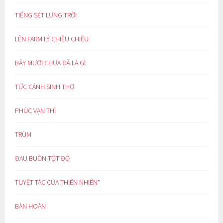
TIẾNG SÉT LƯNG TRỜI
LÊN FARM LÝ CHIỀU CHIỀU
BẢY MƯƠI CHƯA ĐÃ LÀ GÌ
TỨC CẢNH SINH THƠ
PHÚC VẠN THÌ
TRÙM
ĐAU BUỒN TỘT ĐỘ
TUYỆT TÁC CỦA THIÊN NHIÊN*
BÀN HOÀN