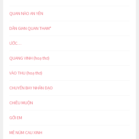
QUAN NÀO AN YÊN
DÂN GIAN QUAN THAM*
ƯỚC…
QUANG VINH (hoạ thơ)
VÀO THU (hoạ thơ)
CHUYẾN BAY NHÂN ĐẠO
CHIỀU MUỘN
GỞI EM
MÊ NÚM CAU XINH