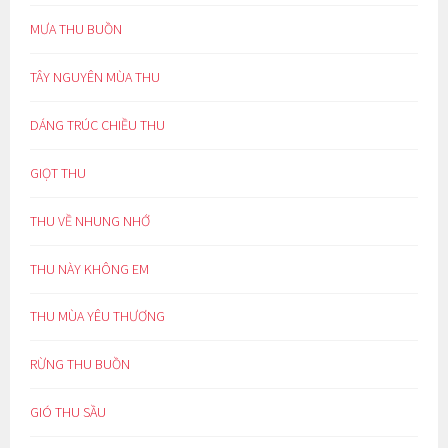
MƯA THU BUỒN
TÂY NGUYÊN MÙA THU
DÁNG TRÚC CHIỀU THU
GIỌT THU
THU VỀ NHUNG NHỚ
THU NÀY KHÔNG EM
THU MÙA YÊU THƯƠNG
RỪNG THU BUỒN
GIÓ THU SẦU