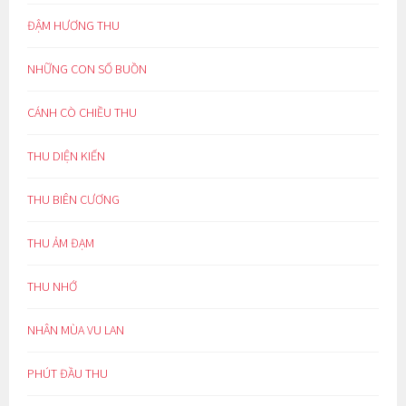
ĐẬM HƯƠNG THU
NHỮNG CON SỐ BUỒN
CÁNH CÒ CHIỀU THU
THU DIỆN KIẾN
THU BIÊN CƯƠNG
THU ẢM ĐẠM
THU NHỚ
NHÂN MÙA VU LAN
PHÚT ĐẦU THU