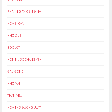
PHẢI IN GIẤY KIỂM ĐỊNH
HOÁ BỊ CAN
NHỚ QUÊ
BÓC LỘT
NON NƯỚC CHẲNG YÊN
ĐẦU ĐÔNG
NHỚ MÃI
THẦM YÊU
HOẠ THƠ ĐƯỜNG LUẬT