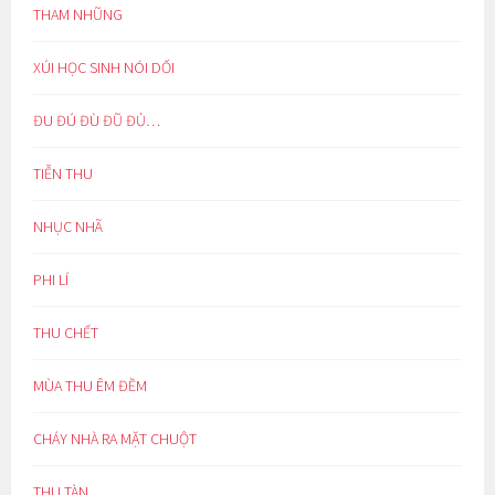
THAM NHŨNG
XÚI HỌC SINH NÓI DỐI
ĐU ĐÚ ĐÙ ĐŨ ĐỦ…
TIỄN THU
NHỤC NHÃ
PHI LÍ
THU CHẾT
MÙA THU ÊM ĐỀM
CHÁY NHÀ RA MẶT CHUỘT
THU TÀN