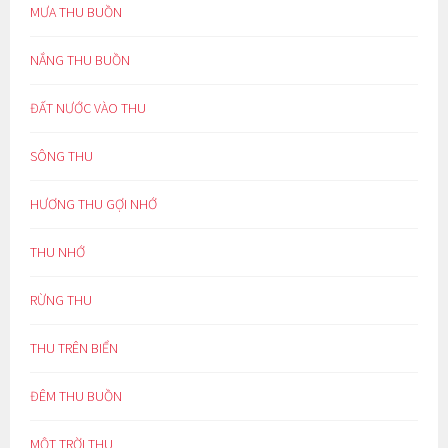
MƯA THU BUỒN
NẮNG THU BUỒN
ĐẤT NƯỚC VÀO THU
SÔNG THU
HƯƠNG THU GỢI NHỚ
THU NHỚ
RỪNG THU
THU TRÊN BIỂN
ĐÊM THU BUỒN
MỘT TRỜI THU