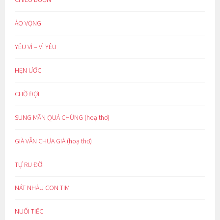
ẢO VỌNG
YÊU VÌ – VÌ YÊU
HẸN ƯỚC
CHỜ ĐỢI
SUNG MÃN QUÁ CHỪNG (hoạ thơ)
GIÀ VẪN CHƯA GIÀ (hoạ thơ)
TỰ RU ĐỜI
NÁT NHÀU CON TIM
NUỐI TIẾC