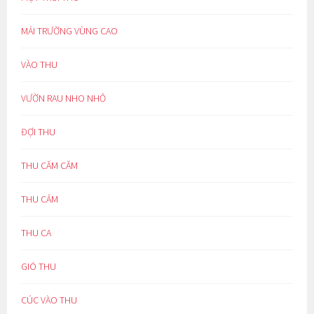
MÁI TRƯỜNG VÙNG CAO
VÀO THU
VƯỜN RAU NHO NHỎ
ĐỢI THU
THU CĂM CĂM
THU CẢM
THU CA
GIÓ THU
CÚC VÀO THU