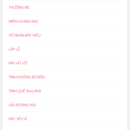
THƯƠNG MẸ
MIỀN HOANG MẠC
VÔ NHÂN BẤT HIẾU
LẬP LỜ
MÃI VẬT VỜ
TÌNH KHÔNG BỜ BẾN
TÌNH QUÊ (hoạ thơ)
LẦU HOÀNG HẠC
HÃY YÊU VÌ