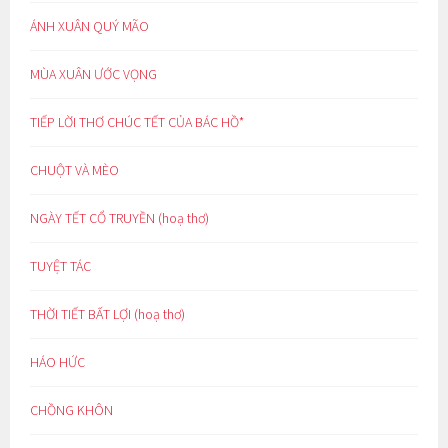
ÁNH XUÂN QUÝ MÃO
MÙA XUÂN ƯỚC VỌNG
TIẾP LỜI THƠ CHÚC TẾT CỦA BÁC HỒ*
CHUỘT VÀ MÈO
NGÀY TẾT CỔ TRUYỀN (hoạ thơ)
TUYỆT TÁC
THỜI TIẾT BẤT LỢI (hoạ thơ)
HÁO HỨC
CHỒNG KHÔN