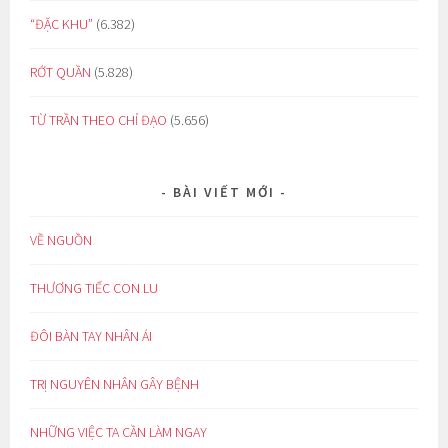
“ĐẶC KHU”
(6.382)
RỚT QUẦN
(5.828)
TỪ TRẦN THEO CHỈ ĐẠO
(5.656)
BÀI VIẾT MỚI
VỀ NGUỒN
THƯƠNG TIẾC CON LU
ĐÔI BÀN TAY NHÂN ÁI
TRỊ NGUYÊN NHÂN GÂY BỆNH
NHỮNG VIỆC TA CẦN LÀM NGAY