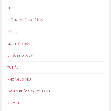
TU
GIỜ EM LÀ CỦA NGƯỜI TA
NẾU…
MỘT TRỜI XUÂN
CHIỀU KHÔNG EM
TỪ MẪU
NHỚ NGƯỜI YÊU
SAO EM KHÔNG NÓI YÊU ANH
KHI YÊU