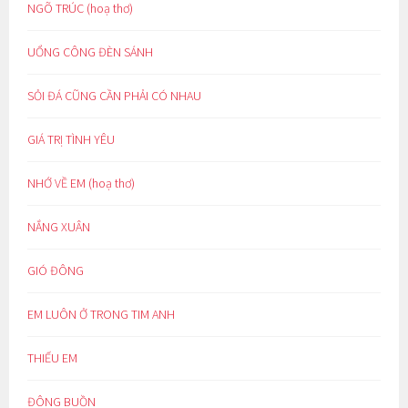
NGÕ TRÚC (hoạ thơ)
UỔNG CÔNG ĐÈN SÁNH
SỎI ĐÁ CŨNG CẦN PHẢI CÓ NHAU
GIÁ TRỊ TÌNH YÊU
NHỚ VỀ EM (hoạ thơ)
NẮNG XUÂN
GIÓ ĐÔNG
EM LUÔN Ở TRONG TIM ANH
THIẾU EM
ĐÔNG BUỒN