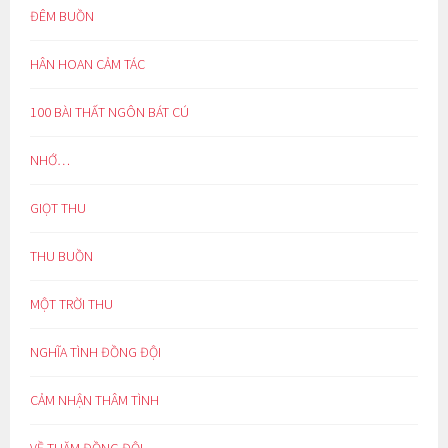
ĐÊM BUỒN
HÂN HOAN CẢM TÁC
100 BÀI THẤT NGÔN BÁT CÚ
NHỚ…
GIỌT THU
THU BUỒN
MỘT TRỜI THU
NGHĨA TÌNH ĐỒNG ĐỘI
CẢM NHẬN THÂM TÌNH
VỀ THĂM ĐỒNG ĐỘI