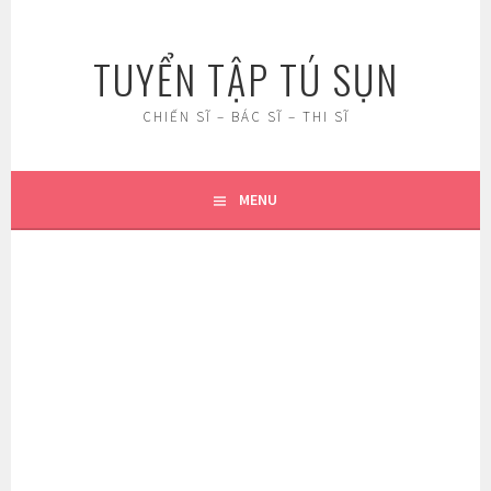
Skip
to
TUYỂN TẬP TÚ SỤN
content
CHIẾN SĨ – BÁC SĨ – THI SĨ
MENU