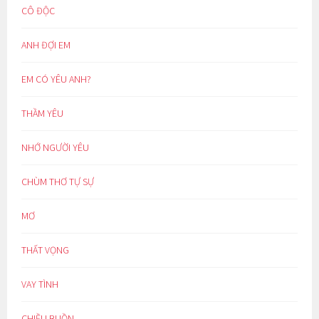
CÔ ĐỘC
ANH ĐỢI EM
EM CÓ YÊU ANH?
THẦM YÊU
NHỚ NGƯỜI YÊU
CHÙM THƠ TỰ SỰ
MƠ
THẤT VỌNG
VAY TÌNH
CHIỀU BUỒN