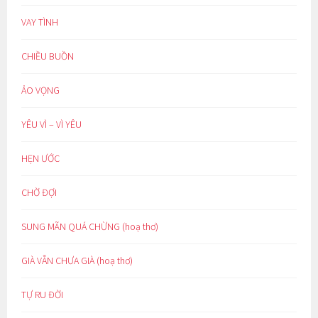
VAY TÌNH
CHIỀU BUỒN
ẢO VỌNG
YÊU VÌ – VÌ YÊU
HẸN ƯỚC
CHỜ ĐỢI
SUNG MÃN QUÁ CHỪNG (hoạ thơ)
GIÀ VẪN CHƯA GIÀ (hoạ thơ)
TỰ RU ĐỜI