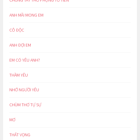
ANH MÃI MONG EM
CÔ ĐỘC
ANH ĐỢI EM
EM CÓ YÊU ANH?
THẦM YÊU
NHỚ NGƯỜI YÊU
CHÙM THƠ TỰ SỰ
MƠ
THẤT VỌNG