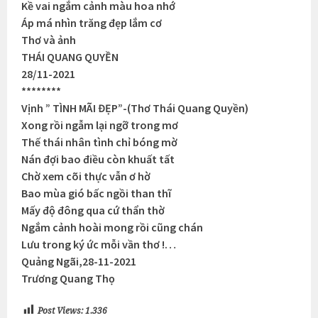
Kề vai ngắm cảnh màu hoa nhớ
Áp má nhìn trăng đẹp lắm cơ
Thơ và ảnh
THÁI QUANG QUYỀN
28/11-2021
********
Vịnh ” TÌNH MÃI ĐẸP”-(Thơ Thái Quang Quyền)
Xong rồi ngẫm lại ngỡ trong mơ
Thế thái nhân tình chỉ bóng mờ
Nán đợi bao điều còn khuất tất
Chờ xem cõi thực vẫn ơ hờ
Bao mùa gió bấc ngồi than thĩ
Mấy độ đông qua cứ thẩn thờ
Ngắm cảnh hoài mong rồi cũng chán
Lưu trong ký ức mỗi vần thơ !…
Quảng Ngãi,28-11-2021
Trương Quang Thọ
Post Views:
1.336