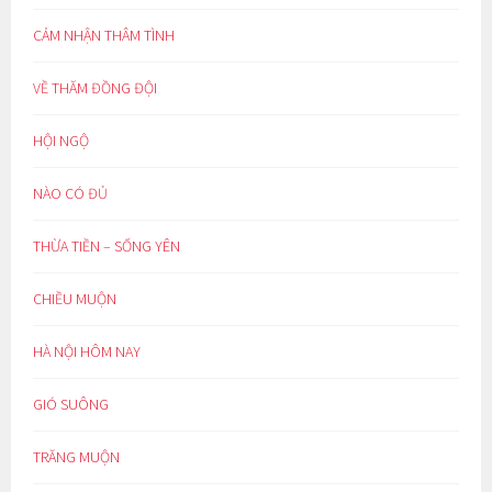
CẢM NHẬN THÂM TÌNH
VỀ THĂM ĐỒNG ĐỘI
HỘI NGỘ
NÀO CÓ ĐỦ
THỪA TIỀN – SỐNG YÊN
CHIỀU MUỘN
HÀ NỘI HÔM NAY
GIÓ SUÔNG
TRĂNG MUỘN