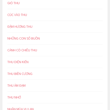
GIÓ THU
CÚC VÀO THU
ĐẬM HƯƠNG THU
NHỮNG CON SỐ BUỒN
CÁNH CÒ CHIỀU THU
THU DIỆN KIẾN
THU BIÊN CƯƠNG
THU ẢM ĐẠM
THU NHỚ
NHÂN MÙA VU LAN