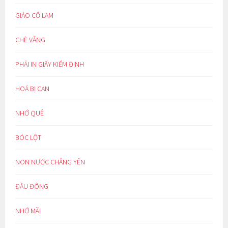
GIẢO CỔ LAM
CHÈ VẰNG
PHẢI IN GIẤY KIỂM ĐỊNH
HOÁ BỊ CAN
NHỚ QUÊ
BÓC LỘT
NON NƯỚC CHẲNG YÊN
ĐẦU ĐÔNG
NHỚ MÃI