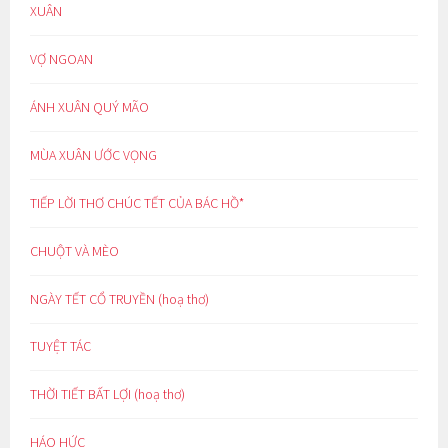
XUÂN
VỢ NGOAN
ÁNH XUÂN QUÝ MÃO
MÙA XUÂN ƯỚC VỌNG
TIẾP LỜI THƠ CHÚC TẾT CỦA BÁC HỒ*
CHUỘT VÀ MÈO
NGÀY TẾT CỔ TRUYỀN (hoạ thơ)
TUYỆT TÁC
THỜI TIẾT BẤT LỢI (hoạ thơ)
HÁO HỨC