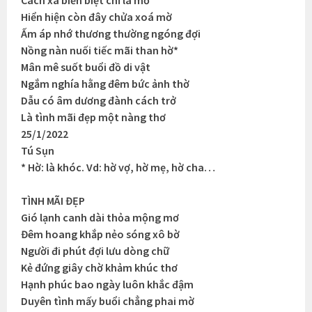
Cách xa biền biệt chỉ là mơ
Hiển hiện còn đây chửa xoá mờ
Ấm áp nhớ thương thường ngóng đợi
Nồng nàn nuối tiếc mãi than hờ*
Mân mê suốt buổi đồ di vật
Ngắm nghía hằng đêm bức ảnh thờ
Dẫu có âm dương đành cách trở
Là tình mãi đẹp một nàng thơ
25/1/2022
Tú Sụn
* Hờ: là khóc. Vd: hờ vợ, hờ mẹ, hờ cha…
TÌNH MÃI ĐẸP
Gió lạnh canh dài thỏa mộng mơ
Đêm hoang khắp nẻo sóng xô bờ
Người đi phút đợi lưu dòng chữ
Kẻ đứng giây chờ khảm khúc thơ
Hạnh phúc bao ngày luôn khắc đậm
Duyên tình mấy buổi chẳng phai mờ