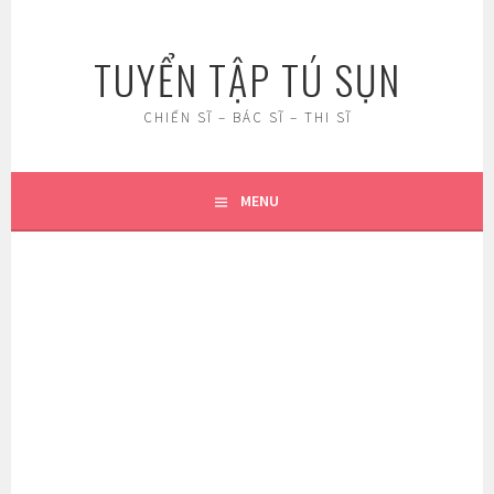
Skip
to
TUYỂN TẬP TÚ SỤN
content
CHIẾN SĨ – BÁC SĨ – THI SĨ
MENU