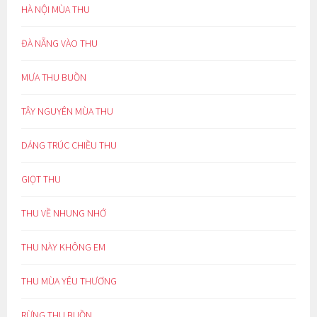
HÀ NỘI MÙA THU
ĐÀ NẴNG VÀO THU
MƯA THU BUỒN
TÂY NGUYÊN MÙA THU
DÁNG TRÚC CHIỀU THU
GIỌT THU
THU VỀ NHUNG NHỚ
THU NÀY KHÔNG EM
THU MÙA YÊU THƯƠNG
RỪNG THU BUỒN