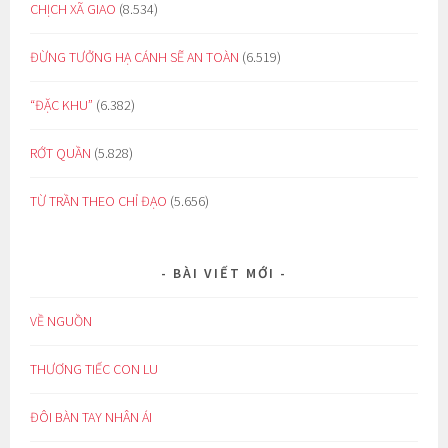
CHỊCH XÃ GIAO
(8.534)
ĐỪNG TƯỞNG HẠ CÁNH SẼ AN TOÀN
(6.519)
“ĐẶC KHU”
(6.382)
RỚT QUẦN
(5.828)
TỪ TRẦN THEO CHỈ ĐẠO
(5.656)
BÀI VIẾT MỚI
VỀ NGUỒN
THƯƠNG TIẾC CON LU
ĐÔI BÀN TAY NHÂN ÁI