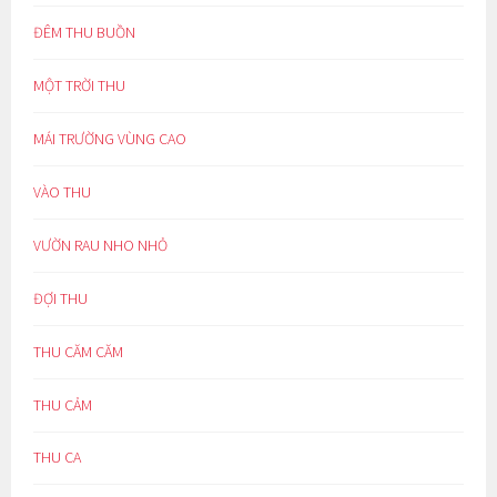
ĐÊM THU BUỒN
MỘT TRỜI THU
MÁI TRƯỜNG VÙNG CAO
VÀO THU
VƯỜN RAU NHO NHỎ
ĐỢI THU
THU CĂM CĂM
THU CẢM
THU CA