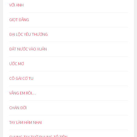
VỚI ANH
GIỌT ĐẮNG
ĐẠI LỘC YÊU THƯƠNG
ĐẤT NƯỚC VÀO XUÂN
ƯỚC MƠ
CÔ GÁI CƠ TU
VẮNG EM RỒI…
CHÁN ĐỜI
TAY LÀM HÀM NHAI
CHUNG TAY THỜ PHỤNG TỔ TIÊN