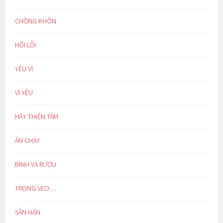
CHỒNG KHÔN
HỐI LỖI
YÊU VÌ
VÌ YÊU
HÃY THIỆN TÂM
ĂN CHAY
BÌNH VÀ RƯỢU
TRONG VEO…
SÂN HẬN