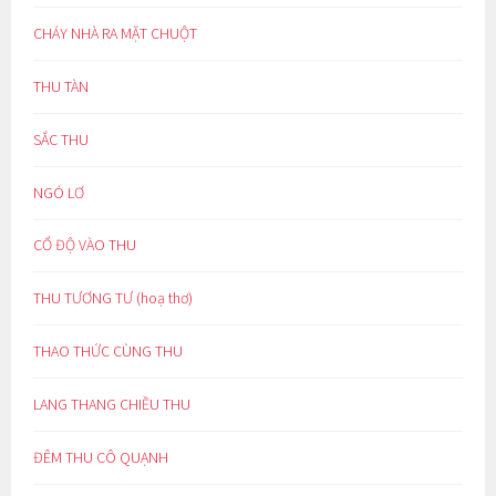
CHÁY NHÀ RA MẶT CHUỘT
THU TÀN
SẮC THU
NGÓ LƠ
CỔ ĐỘ VÀO THU
THU TƯƠNG TƯ (hoạ thơ)
THAO THỨC CÙNG THU
LANG THANG CHIỀU THU
ĐÊM THU CÔ QUẠNH