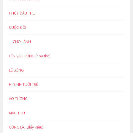
PHÚT ĐẦU THU
CUỘC ĐỜI
…CHO LÀNH
LẺN VÀO RỪNG (hoạ thơ)
LẼ SỐNG
HI SINH TUỔI TRẺ
ẢO TƯỞNG
MÀU THU
CŨNG LÀ…(lẩy Kiều)