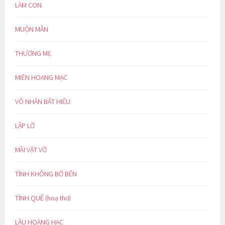
LÀM CON
MUỘN MẰN
THƯƠNG MẸ
MIỀN HOANG MẠC
VÔ NHÂN BẤT HIẾU
LẬP LỜ
MÃI VẬT VỜ
TÌNH KHÔNG BỜ BẾN
TÌNH QUÊ (hoạ thơ)
LẦU HOÀNG HẠC