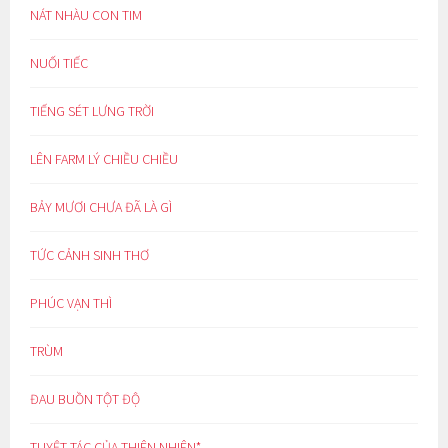
NÁT NHÀU CON TIM
NUỐI TIẾC
TIẾNG SÉT LƯNG TRỜI
LÊN FARM LÝ CHIỀU CHIỀU
BẢY MƯƠI CHƯA ĐÃ LÀ GÌ
TỨC CẢNH SINH THƠ
PHÚC VẠN THÌ
TRÙM
ĐAU BUỒN TỘT ĐỘ
TUYỆT TÁC CỦA THIÊN NHIÊN*