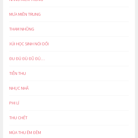
MƯA MIỀN TRUNG
THAM NHŨNG
XÚI HỌC SINH NÓI DỐI
ĐU ĐÚ ĐÙ ĐŨ ĐỦ…
TIỄN THU
NHỤC NHÃ
PHI LÍ
THU CHẾT
MÙA THU ÊM ĐỀM