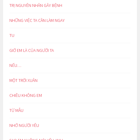
TRỊ NGUYÊN NHÂN GÂY BỆNH
NHỮNG VIỆC TA CẦN LÀM NGAY
TU
GIỜ EM LÀ CỦA NGƯỜI TA
NẾU…
MỘT TRỜI XUÂN
CHIỀU KHÔNG EM
TỪ MẪU
NHỚ NGƯỜI YÊU