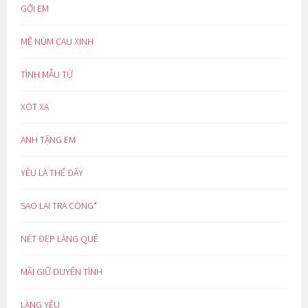
GỞI EM
MÊ NÚM CAU XINH
TÌNH MẪU TỬ
XÓT XA
ANH TẶNG EM
YÊU LÀ THẾ ĐẤY
SAO LẠI TRA CÒNG*
NÉT ĐẸP LÀNG QUÊ
MÃI GIỮ DUYÊN TÌNH
LÀNG YÊU