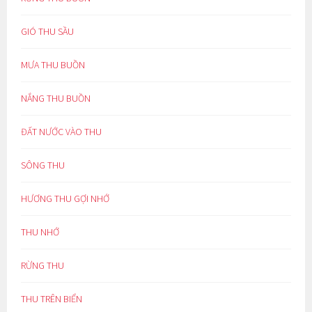
GIÓ THU SẦU
MƯA THU BUỒN
NẮNG THU BUỒN
ĐẤT NƯỚC VÀO THU
SÔNG THU
HƯƠNG THU GỢI NHỚ
THU NHỚ
RỪNG THU
THU TRÊN BIỂN