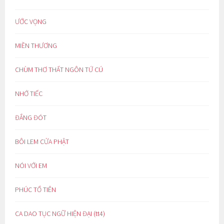
ƯỚC VỌNG
MIỀN THƯƠNG
CHÙM THƠ THẤT NGÔN TỨ CÚ
NHỚ TIẾC
ĐẮNG ĐÓT
BÔI LEM CỬA PHẬT
NÓI VỚI EM
PHÚC TỔ TIÊN
CA DAO TỤC NGỮ HIỆN ĐẠI (tt4)