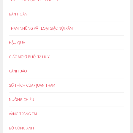
BÀN HOÀN
THAM NHŨNG VẶT LOẠI GIẶC NỘI XÂM
HẬU QUẢ
GIẤC MƠ Ở BUỔI TÀ HUY
CẢNH BÁO
SỞ THÍCH CỦA QUAN THAM
NUÔNG CHIỀU
VẦNG TRĂNG EM
BỒ CÔNG ANH