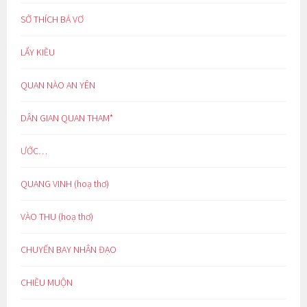
SỞ THÍCH BÁ VƠ
LẨY KIỀU
QUAN NÀO AN YÊN
DÂN GIAN QUAN THAM*
ƯỚC…
QUANG VINH (hoạ thơ)
VÀO THU (hoạ thơ)
CHUYẾN BAY NHÂN ĐẠO
CHIỀU MUỘN