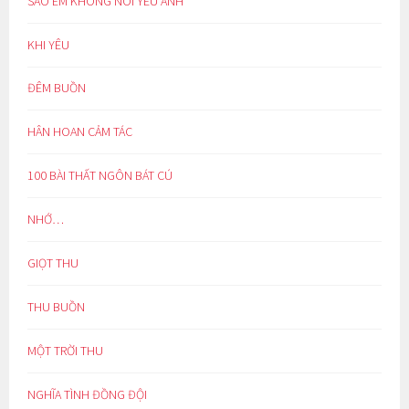
SAO EM KHÔNG NÓI YÊU ANH
KHI YÊU
ĐÊM BUỒN
HÂN HOAN CẢM TÁC
100 BÀI THẤT NGÔN BÁT CÚ
NHỚ…
GIỌT THU
THU BUỒN
MỘT TRỜI THU
NGHĨA TÌNH ĐỒNG ĐỘI