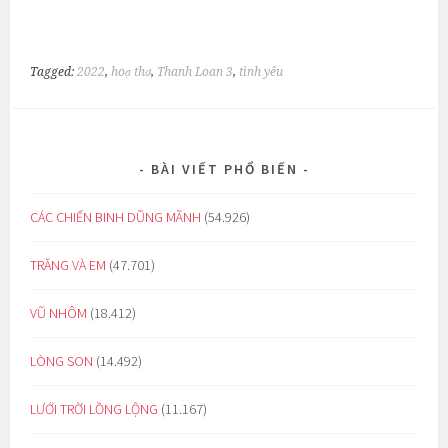
Tagged:
2022
,
hoạ thơ
,
Thanh Loan 3
,
tình yêu
BÀI VIẾT PHỔ BIẾN
CÁC CHIẾN BINH DŨNG MÃNH
(54.926)
TRĂNG VÀ EM
(47.701)
VŨ NHÔM
(18.412)
LÒNG SON
(14.492)
LƯỚI TRỜI LỒNG LỘNG
(11.167)