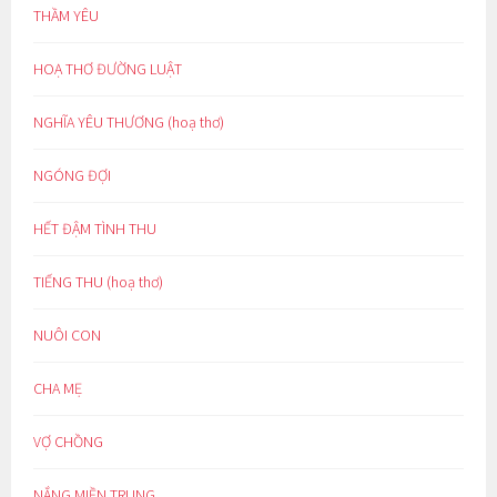
THẦM YÊU
HOẠ THƠ ĐƯỜNG LUẬT
NGHĨA YÊU THƯƠNG (hoạ thơ)
NGÓNG ĐỢI
HẾT ĐẬM TÌNH THU
TIẾNG THU (hoạ thơ)
NUÔI CON
CHA MẸ
VỢ CHỒNG
NẮNG MIỀN TRUNG