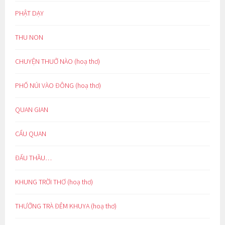
PHẬT DẠY
THU NON
CHUYỆN THUỞ NÀO (hoạ thơ)
PHỐ NÚI VÀO ĐÔNG (hoạ thơ)
QUAN GIAN
CẨU QUAN
ĐẤU THẦU…
KHUNG TRỜI THƠ (hoạ thơ)
THƯỞNG TRÀ ĐÊM KHUYA (hoạ thơ)