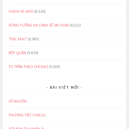
CHỊCH XÃ GIAO
(8.536)
ĐỪNG TƯỞNG HẠ CÁNH SẼ AN TOÀN
(6.522)
“ĐẶC KHU”
(6.385)
RỚT QUẦN
(5.830)
TỪ TRẦN THEO CHỈ ĐẠO
(5.659)
BÀI VIẾT MỚI
VỀ NGUỒN
THƯƠNG TIẾC CON LU
ĐÔI BÀN TAY NHÂN ÁI