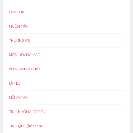
LÀM CON
MUỘN MẰN
THƯƠNG MẸ
MIỀN HOANG MẠC
VÔ NHÂN BẤT HIẾU
LẬP LỜ
MÃI VẬT VỜ
TÌNH KHÔNG BỜ BẾN
TÌNH QUÊ (hoạ thơ)