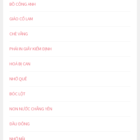
BỒ CÔNG ANH
GIẢO CỔ LAM
CHÈ VẰNG
PHẢI IN GIẤY KIỂM ĐỊNH
HOÁ BỊ CAN
NHỚ QUÊ
BÓC LỘT
NON NƯỚC CHẲNG YÊN
ĐẦU ĐÔNG
NHỚ MÃI