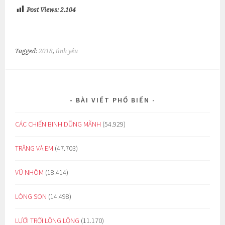
Post Views:
2.104
Tagged:
2018
,
tình yêu
BÀI VIẾT PHỔ BIẾN
CÁC CHIẾN BINH DŨNG MÃNH
(54.929)
TRĂNG VÀ EM
(47.703)
VŨ NHÔM
(18.414)
LÒNG SON
(14.498)
LƯỚI TRỜI LỒNG LỘNG
(11.170)