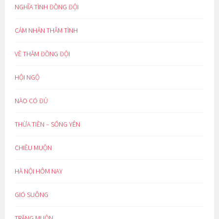
NGHĨA TÌNH ĐỒNG ĐỘI
CẢM NHẬN THÂM TÌNH
VỀ THĂM ĐỒNG ĐỘI
HỘI NGỘ
NÀO CÓ ĐỦ
THỪA TIỀN – SỐNG YÊN
CHIỀU MUỘN
HÀ NỘI HÔM NAY
GIÓ SUÔNG
TRĂNG MUỘN