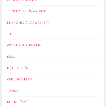
TRỊ NGUYÊN NHÂN GÂY BỆNH
NHỮNG VIỆC TA CẦN LÀM NGAY
TU
GIỜ EM LÀ CỦA NGƯỜI TA
NẾU…
MỘT TRỜI XUÂN
CHIỀU KHÔNG EM
TỪ MẪU
NHỚ NGƯỜI YÊU