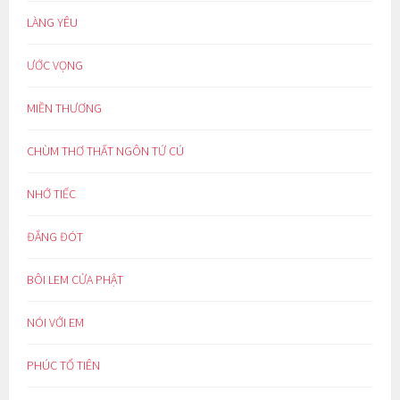
LÀNG YÊU
ƯỚC VỌNG
MIỀN THƯƠNG
CHÙM THƠ THẤT NGÔN TỨ CÚ
NHỚ TIẾC
ĐẮNG ĐÓT
BÔI LEM CỬA PHẬT
NÓI VỚI EM
PHÚC TỔ TIÊN