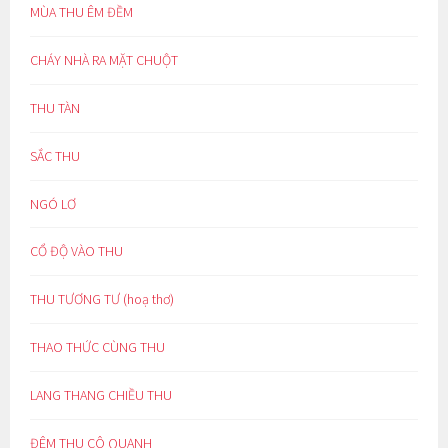
MÙA THU ÊM ĐỀM
CHÁY NHÀ RA MẶT CHUỘT
THU TÀN
SẮC THU
NGÓ LƠ
CỔ ĐỘ VÀO THU
THU TƯƠNG TƯ (hoạ thơ)
THAO THỨC CÙNG THU
LANG THANG CHIỀU THU
ĐÊM THU CÔ QUẠNH