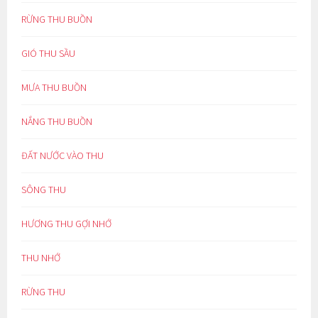
RỪNG THU BUỒN
GIÓ THU SẦU
MƯA THU BUỒN
NẮNG THU BUỒN
ĐẤT NƯỚC VÀO THU
SÔNG THU
HƯƠNG THU GỢI NHỚ
THU NHỚ
RỪNG THU