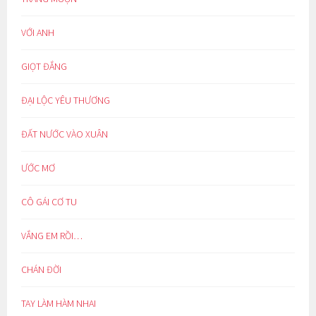
VỚI ANH
GIỌT ĐẮNG
ĐẠI LỘC YÊU THƯƠNG
ĐẤT NƯỚC VÀO XUÂN
ƯỚC MƠ
CÔ GÁI CƠ TU
VẮNG EM RỒI…
CHÁN ĐỜI
TAY LÀM HÀM NHAI