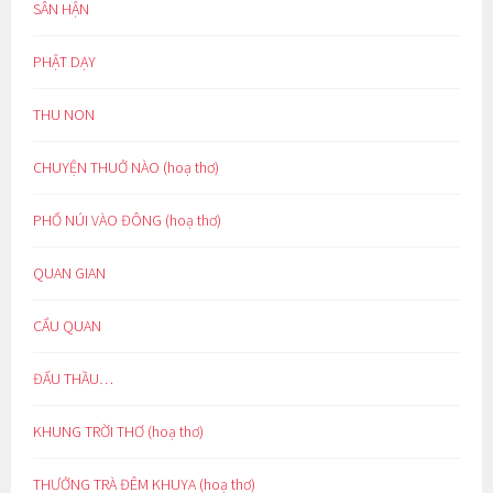
SÂN HẬN
PHẬT DẠY
THU NON
CHUYỆN THUỞ NÀO (hoạ thơ)
PHỐ NÚI VÀO ĐÔNG (hoạ thơ)
QUAN GIAN
CẨU QUAN
ĐẤU THẦU…
KHUNG TRỜI THƠ (hoạ thơ)
THƯỞNG TRÀ ĐÊM KHUYA (hoạ thơ)