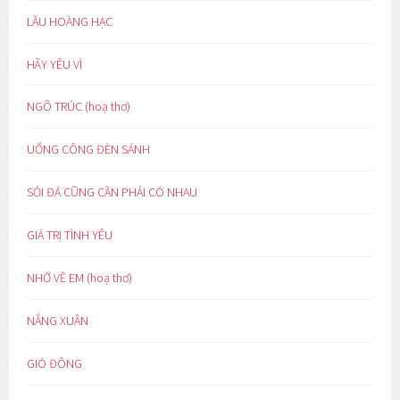
LẦU HOÀNG HẠC
HÃY YÊU VÌ
NGÕ TRÚC (hoạ thơ)
UỔNG CÔNG ĐÈN SÁNH
SỎI ĐÁ CŨNG CẦN PHẢI CÓ NHAU
GIÁ TRỊ TÌNH YÊU
NHỚ VỀ EM (hoạ thơ)
NẮNG XUÂN
GIÓ ĐÔNG