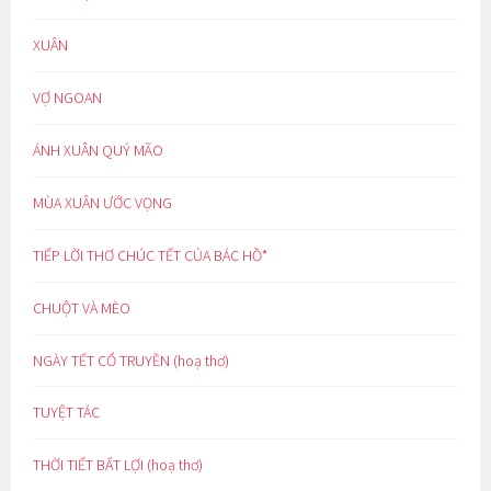
XUÂN
VỢ NGOAN
ÁNH XUÂN QUÝ MÃO
MÙA XUÂN ƯỚC VỌNG
TIẾP LỜI THƠ CHÚC TẾT CỦA BÁC HỒ*
CHUỘT VÀ MÈO
NGÀY TẾT CỔ TRUYỀN (hoạ thơ)
TUYỆT TÁC
THỜI TIẾT BẤT LỢI (hoạ thơ)