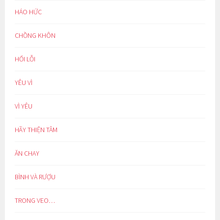
HÁO HỨC
CHỒNG KHÔN
HỐI LỖI
YÊU VÌ
VÌ YÊU
HÃY THIỆN TÂM
ĂN CHAY
BÌNH VÀ RƯỢU
TRONG VEO…