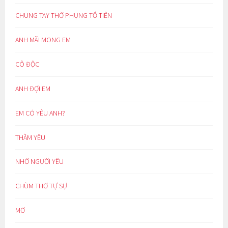
CHUNG TAY THỜ PHỤNG TỔ TIÊN
ANH MÃI MONG EM
CÔ ĐỘC
ANH ĐỢI EM
EM CÓ YÊU ANH?
THẦM YÊU
NHỚ NGƯỜI YÊU
CHÙM THƠ TỰ SỰ
MƠ