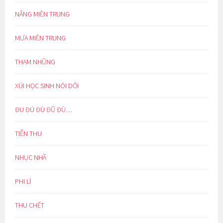
NẮNG MIỀN TRUNG
MƯA MIỀN TRUNG
THAM NHŨNG
XÚI HỌC SINH NÓI DỐI
ĐU ĐÚ ĐÙ ĐŨ ĐỦ…
TIỄN THU
NHỤC NHÃ
PHI LÍ
THU CHẾT