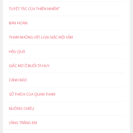
TUYỆT TÁC CỦA THIÊN NHIÊN*
BÀN HOÀN
THAM NHŨNG VẶT LOẠI GIẶC NỘI XÂM
HẬU QUẢ
GIẤC MƠ Ở BUỔI TÀ HUY
CẢNH BÁO
SỞ THÍCH CỦA QUAN THAM
NUÔNG CHIỀU
VẦNG TRĂNG EM