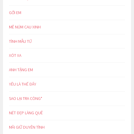
GỞI EM
MÊ NÚM CAU XINH
TÌNH MẪU TỬ
XÓT XA
ANH TẶNG EM
YÊU LÀ THẾ ĐẤY
SAO LẠI TRA CÒNG*
NÉT ĐẸP LÀNG QUÊ
MÃI GIỮ DUYÊN TÌNH