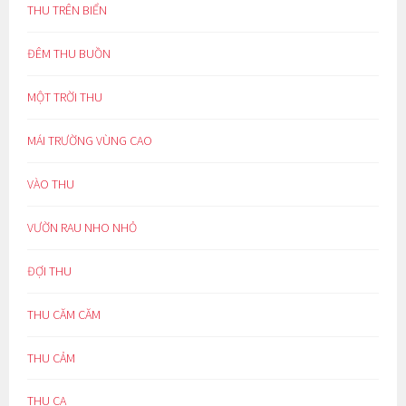
THU TRÊN BIỂN
ĐÊM THU BUỒN
MỘT TRỜI THU
MÁI TRƯỜNG VÙNG CAO
VÀO THU
VƯỜN RAU NHO NHỎ
ĐỢI THU
THU CĂM CĂM
THU CẢM
THU CA