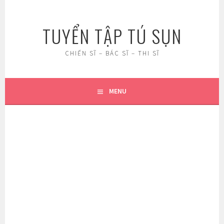
Skip
to
TUYỂN TẬP TÚ SỤN
content
CHIẾN SĨ – BÁC SĨ – THI SĨ
MENU