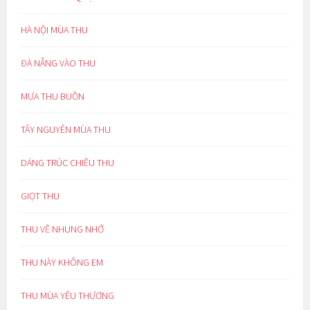
HÀ NỘI MÙA THU
ĐÀ NẴNG VÀO THU
MƯA THU BUỒN
TÂY NGUYÊN MÙA THU
DÁNG TRÚC CHIỀU THU
GIỌT THU
THU VỀ NHUNG NHỚ
THU NÀY KHÔNG EM
THU MÙA YÊU THƯƠNG