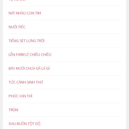
NÁT NHÀU CON TIM
NUỐI TIẾC
TIẾNG SÉT LƯNG TRỜI
LÊN FARM LÝ CHIỀU CHIỀU
BẢY MƯƠI CHƯA ĐÃ LÀ GÌ
TỨC CẢNH SINH THƠ
PHÚC VẠN THÌ
TRÙM
ĐAU BUỒN TỘT ĐỘ