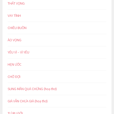
THẤT VỌNG
VAY TÌNH
CHIỀU BUỒN
ẢO VỌNG
YÊU VÌ – VÌ YÊU
HẸN ƯỚC
CHỜ ĐỢI
SUNG MÃN QUÁ CHỪNG (hoạ thơ)
GIÀ VẪN CHƯA GIÀ (hoạ thơ)
TỰ RU ĐỜI