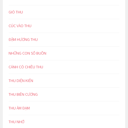
GIÓ THU
CÚC VÀO THU
ĐẬM HƯƠNG THU
NHỮNG CON SỐ BUỒN
CÁNH CÒ CHIỀU THU
THU DIỆN KIẾN
THU BIÊN CƯƠNG
THU ẢM ĐẠM
THU NHỚ