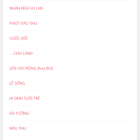
NHÂN MÙA VU LAN
PHÚT ĐẦU THU
CUỘC ĐỜI
…CHO LÀNH
LẺN VÀO RỪNG (hoạ thơ)
LẼ SỐNG
HI SINH TUỔI TRẺ
ẢO TƯỞNG
MÀU THU