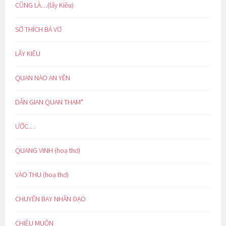
CŨNG LÀ…(lẩy Kiều)
SỞ THÍCH BÁ VƠ
LẨY KIỀU
QUAN NÀO AN YÊN
DÂN GIAN QUAN THAM*
ƯỚC…
QUANG VINH (hoạ thơ)
VÀO THU (hoạ thơ)
CHUYẾN BAY NHÂN ĐẠO
CHIỀU MUỘN