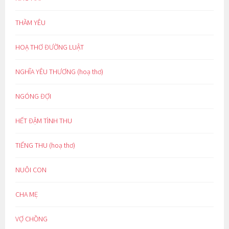
THẦM YÊU
HOẠ THƠ ĐƯỜNG LUẬT
NGHĨA YÊU THƯƠNG (hoạ thơ)
NGÓNG ĐỢI
HẾT ĐẬM TÌNH THU
TIẾNG THU (hoạ thơ)
NUÔI CON
CHA MẸ
VỢ CHỒNG