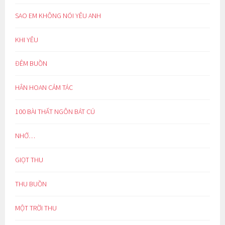
SAO EM KHÔNG NÓI YÊU ANH
KHI YÊU
ĐÊM BUỒN
HÂN HOAN CẢM TÁC
100 BÀI THẤT NGÔN BÁT CÚ
NHỚ…
GIỌT THU
THU BUỒN
MỘT TRỜI THU