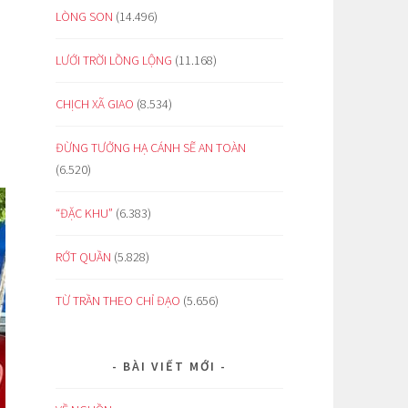
LÒNG SON
(14.496)
LƯỚI TRỜI LỒNG LỘNG
(11.168)
CHỊCH XÃ GIAO
(8.534)
ĐỪNG TƯỞNG HẠ CÁNH SẼ AN TOÀN
(6.520)
“ĐẶC KHU”
(6.383)
RỚT QUẦN
(5.828)
TỪ TRẦN THEO CHỈ ĐẠO
(5.656)
BÀI VIẾT MỚI