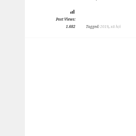
Post Views:
1.682
Tagged:
2019
,
xã hội