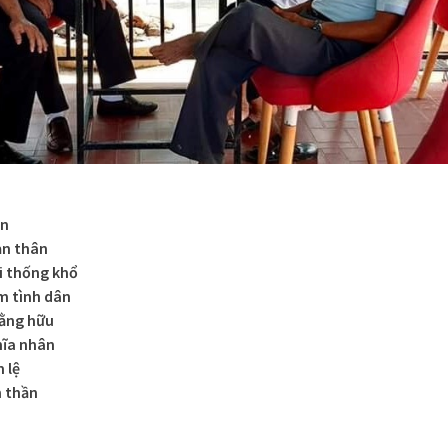
ần
ản thân
i thống khổ
m tình dân
bằng hữu
hĩa nhân
 lệ
h thần