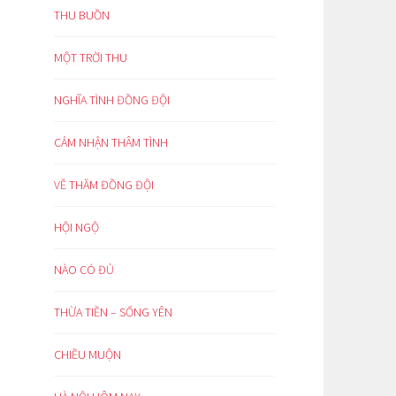
THU BUỒN
MỘT TRỜI THU
NGHĨA TÌNH ĐỒNG ĐỘI
CẢM NHẬN THÂM TÌNH
VỀ THĂM ĐỒNG ĐỘI
HỘI NGỘ
NÀO CÓ ĐỦ
THỪA TIỀN – SỐNG YÊN
CHIỀU MUỘN