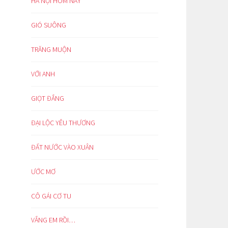
HÀ NỘI HÔM NAY
GIÓ SUÔNG
TRĂNG MUỘN
VỚI ANH
GIỌT ĐẮNG
ĐẠI LỘC YÊU THƯƠNG
ĐẤT NƯỚC VÀO XUÂN
ƯỚC MƠ
CÔ GÁI CƠ TU
VẮNG EM RỒI…