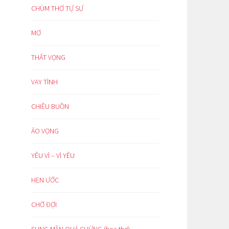
CHÙM THƠ TỰ SỰ
MƠ
THẤT VỌNG
VAY TÌNH
CHIỀU BUỒN
ẢO VỌNG
YÊU VÌ – VÌ YÊU
HẸN ƯỚC
CHỜ ĐỢI
SUNG MÃN QUÁ CHỪNG (hoạ thơ)