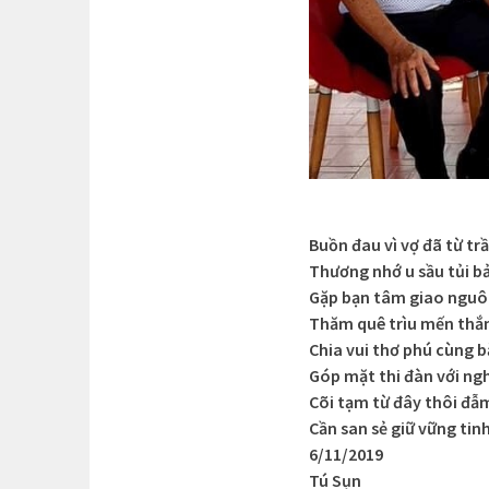
Buồn đau vì vợ đã từ tr
Thương nhớ u sầu tủi b
Gặp bạn tâm giao nguô
Thăm quê trìu mến thắ
Chia vui thơ phú cùng 
Góp mặt thi đàn với ng
Cõi tạm từ đây thôi đẫm
Cần san sẻ giữ vững tin
6/11/2019
Tú Sụn