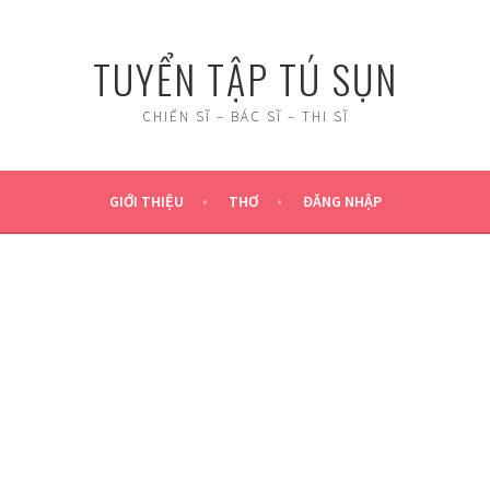
TUYỂN TẬP TÚ SỤN
CHIẾN SĨ – BÁC SĨ – THI SĨ
GIỚI THIỆU
THƠ
ĐĂNG NHẬP