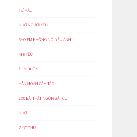
TỪ MẪU
NHỚ NGƯỜI YÊU
SAO EM KHÔNG NÓI YÊU ANH
KHI YÊU
ĐÊM BUỒN
HÂN HOAN CẢM TÁC
100 BÀI THẤT NGÔN BÁT CÚ
NHỚ…
GIỌT THU