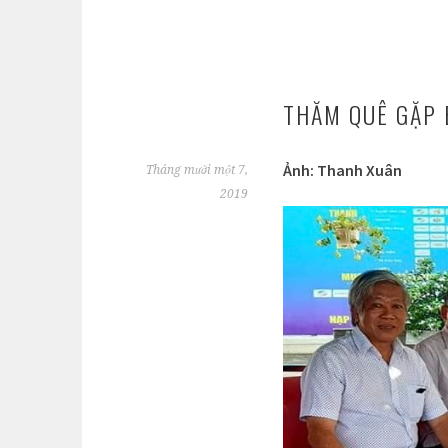
THĂM QUÊ GẶP 
Ảnh: Thanh Xuân
Tháng mười một 7,
2019