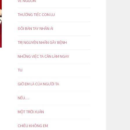
VỀ NGUỒN
THƯƠNG TIẾC CON LU
ĐÔI BÀN TAY NHÂN ÁI
TRỊ NGUYÊN NHÂN GÂY BỆNH
NHỮNG VIỆC TA CẦN LÀM NGAY
TU
GIỜ EM LÀ CỦA NGƯỜI TA
NẾU…
MỘT TRỜI XUÂN
CHIỀU KHÔNG EM