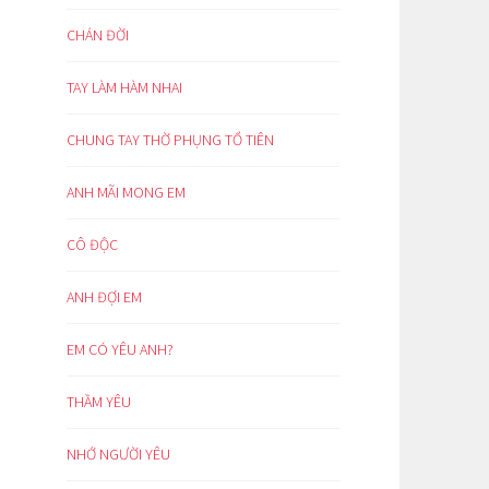
CHÁN ĐỜI
TAY LÀM HÀM NHAI
CHUNG TAY THỜ PHỤNG TỔ TIÊN
ANH MÃI MONG EM
CÔ ĐỘC
ANH ĐỢI EM
EM CÓ YÊU ANH?
THẦM YÊU
NHỚ NGƯỜI YÊU