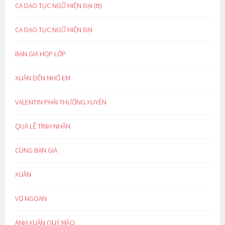
CA DAO TỤC NGỮ HIỆN ĐẠI (tt)
CA DAO TỤC NGỮ HIỆN ĐẠI
BẠN GIÀ HỌP LỚP
XUÂN ĐẾN NHỚ EM
VALENTIN PHẢI THƯỜNG XUYÊN
QUÀ LỄ TÌNH NHÂN
CÙNG BẠN GIÀ
XUÂN
VỢ NGOAN
ÁNH XUÂN QUÝ MÃO