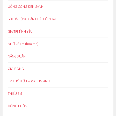
UỔNG CÔNG ĐÈN SÁNH
SỎI ĐÁ CŨNG CẦN PHẢI CÓ NHAU
GIÁ TRỊ TÌNH YÊU
NHỚ VỀ EM (hoạ thơ)
NẮNG XUÂN
GIÓ ĐÔNG
EM LUÔN Ở TRONG TIM ANH
THIẾU EM
ĐÔNG BUỒN