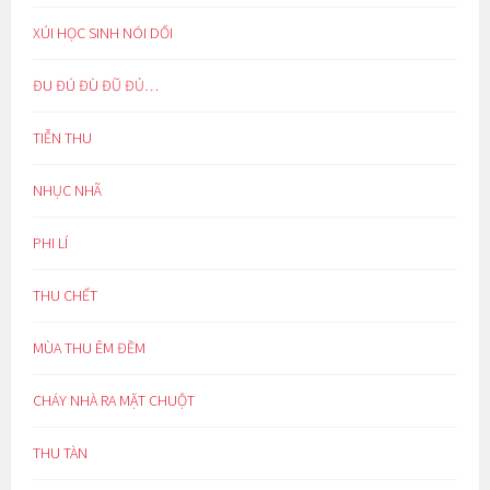
XÚI HỌC SINH NÓI DỐI
ĐU ĐÚ ĐÙ ĐŨ ĐỦ…
TIỄN THU
NHỤC NHÃ
PHI LÍ
THU CHẾT
MÙA THU ÊM ĐỀM
CHÁY NHÀ RA MẶT CHUỘT
THU TÀN