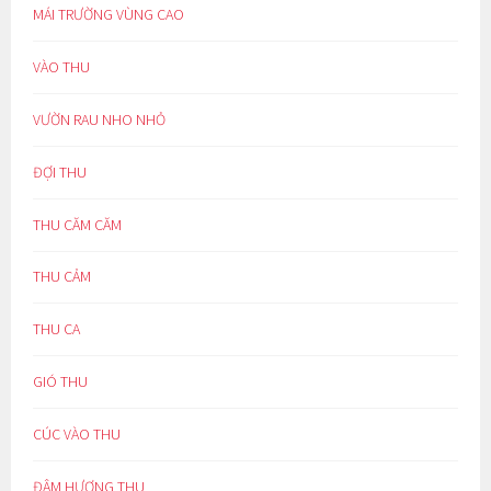
MÁI TRƯỜNG VÙNG CAO
VÀO THU
VƯỜN RAU NHO NHỎ
ĐỢI THU
THU CĂM CĂM
THU CẢM
THU CA
GIÓ THU
CÚC VÀO THU
ĐẬM HƯƠNG THU