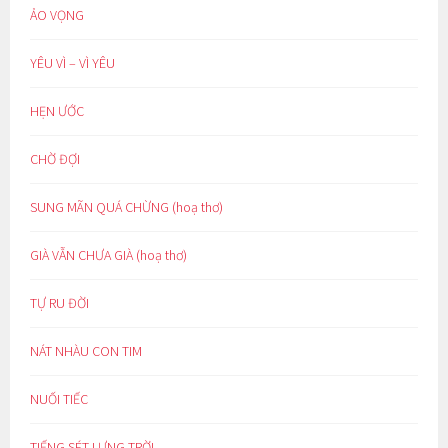
ẢO VỌNG
YÊU VÌ – VÌ YÊU
HẸN ƯỚC
CHỜ ĐỢI
SUNG MÃN QUÁ CHỪNG (hoạ thơ)
GIÀ VẪN CHƯA GIÀ (hoạ thơ)
TỰ RU ĐỜI
NÁT NHÀU CON TIM
NUỐI TIẾC
TIẾNG SÉT LƯNG TRỜI