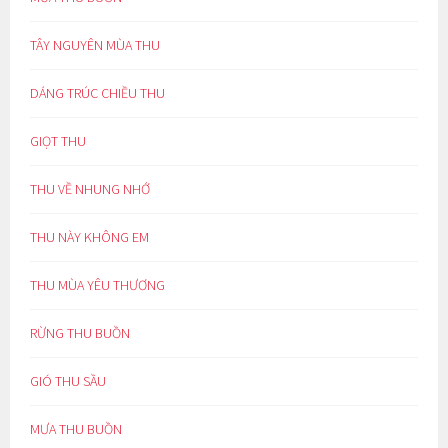
TÂY NGUYÊN MÙA THU
DÁNG TRÚC CHIỀU THU
GIỌT THU
THU VỀ NHUNG NHỚ
THU NÀY KHÔNG EM
THU MÙA YÊU THƯƠNG
RỪNG THU BUỒN
GIÓ THU SẦU
MƯA THU BUỒN