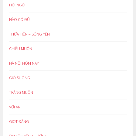
HỘI NGỘ
NÀO CÓ ĐỦ
THỪA TIỀN – SỐNG YÊN
CHIỀU MUỘN
HÀ NỘI HÔM NAY
GIÓ SUÔNG
TRĂNG MUỘN
VỚI ANH
GIỌT ĐẮNG
ĐẠI LỘC YÊU THƯƠNG