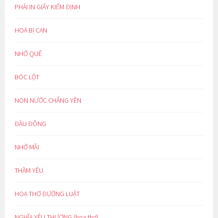
PHẢI IN GIẤY KIỂM ĐỊNH
HOÁ BỊ CAN
NHỚ QUÊ
BÓC LỘT
NON NƯỚC CHẲNG YÊN
ĐẦU ĐÔNG
NHỚ MÃI
THẦM YÊU
HOẠ THƠ ĐƯỜNG LUẬT
NGHĨA YÊU THƯƠNG (hoạ thơ)