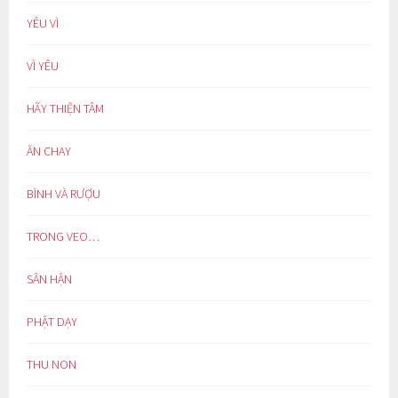
YÊU VÌ
VÌ YÊU
HÃY THIỆN TÂM
ĂN CHAY
BÌNH VÀ RƯỢU
TRONG VEO…
SÂN HẬN
PHẬT DẠY
THU NON