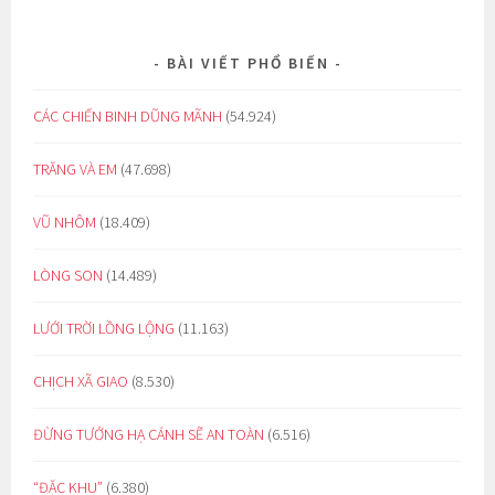
BÀI VIẾT PHỔ BIẾN
CÁC CHIẾN BINH DŨNG MÃNH
(54.924)
TRĂNG VÀ EM
(47.698)
VŨ NHÔM
(18.409)
LÒNG SON
(14.489)
LƯỚI TRỜI LỒNG LỘNG
(11.163)
CHỊCH XÃ GIAO
(8.530)
ĐỪNG TƯỞNG HẠ CÁNH SẼ AN TOÀN
(6.516)
“ĐẶC KHU”
(6.380)