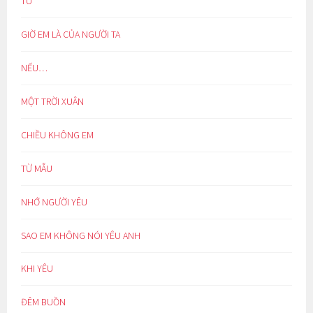
TU
GIỜ EM LÀ CỦA NGƯỜI TA
NẾU…
MỘT TRỜI XUÂN
CHIỀU KHÔNG EM
TỪ MẪU
NHỚ NGƯỜI YÊU
SAO EM KHÔNG NÓI YÊU ANH
KHI YÊU
ĐÊM BUỒN