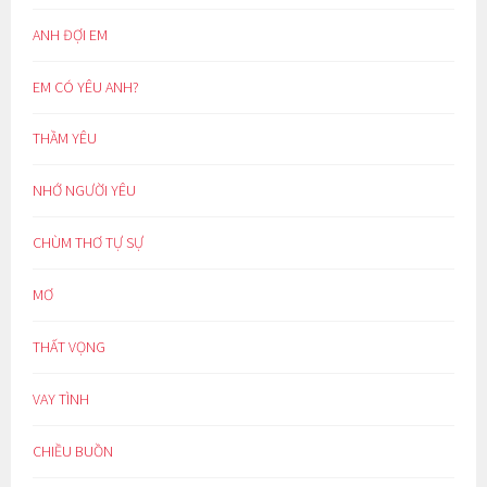
ANH ĐỢI EM
EM CÓ YÊU ANH?
THẦM YÊU
NHỚ NGƯỜI YÊU
CHÙM THƠ TỰ SỰ
MƠ
THẤT VỌNG
VAY TÌNH
CHIỀU BUỒN