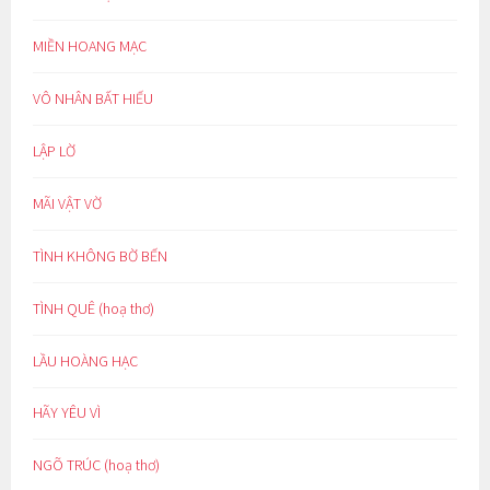
MIỀN HOANG MẠC
VÔ NHÂN BẤT HIẾU
LẬP LỜ
MÃI VẬT VỜ
TÌNH KHÔNG BỜ BẾN
TÌNH QUÊ (hoạ thơ)
LẦU HOÀNG HẠC
HÃY YÊU VÌ
NGÕ TRÚC (hoạ thơ)