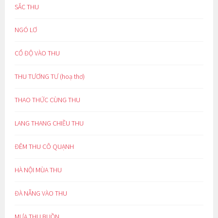
SẮC THU
NGÓ LƠ
CỔ ĐỘ VÀO THU
THU TƯƠNG TƯ (hoạ thơ)
THAO THỨC CÙNG THU
LANG THANG CHIỀU THU
ĐÊM THU CÔ QUẠNH
HÀ NỘI MÙA THU
ĐÀ NẴNG VÀO THU
MƯA THU BUỒN