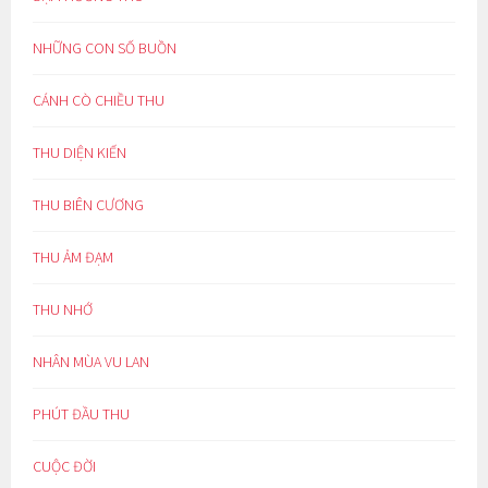
NHỮNG CON SỐ BUỒN
CÁNH CÒ CHIỀU THU
THU DIỆN KIẾN
THU BIÊN CƯƠNG
THU ẢM ĐẠM
THU NHỚ
NHÂN MÙA VU LAN
PHÚT ĐẦU THU
CUỘC ĐỜI