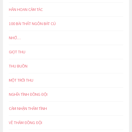
HÂN HOAN CẢM TÁC
100 BÀI THẤT NGÔN BÁT CÚ
NHỚ…
GIỌT THU
THU BUỒN
MỘT TRỜI THU
NGHĨA TÌNH ĐỒNG ĐỘI
CẢM NHẬN THÂM TÌNH
VỀ THĂM ĐỒNG ĐỘI