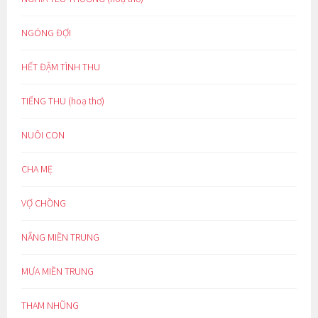
NGÓNG ĐỢI
HẾT ĐẬM TÌNH THU
TIẾNG THU (hoạ thơ)
NUÔI CON
CHA MẸ
VỢ CHỒNG
NẮNG MIỀN TRUNG
MƯA MIỀN TRUNG
THAM NHŨNG