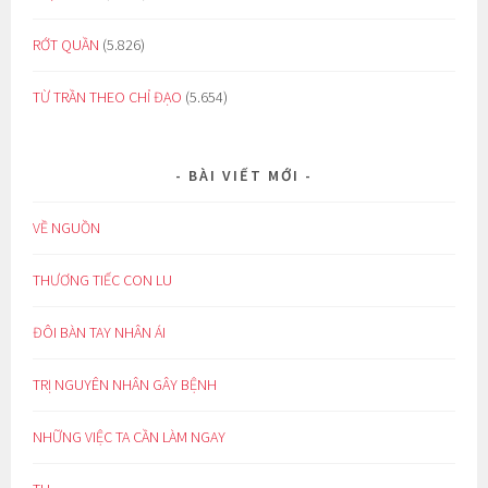
RỚT QUẦN
(5.826)
TỪ TRẦN THEO CHỈ ĐẠO
(5.654)
BÀI VIẾT MỚI
VỀ NGUỒN
THƯƠNG TIẾC CON LU
ĐÔI BÀN TAY NHÂN ÁI
TRỊ NGUYÊN NHÂN GÂY BỆNH
NHỮNG VIỆC TA CẦN LÀM NGAY