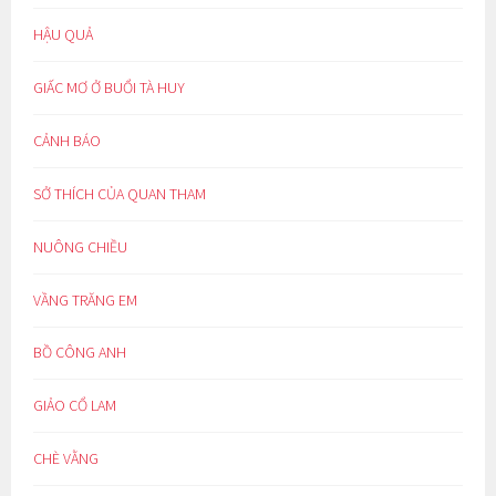
HẬU QUẢ
GIẤC MƠ Ở BUỔI TÀ HUY
CẢNH BÁO
SỞ THÍCH CỦA QUAN THAM
NUÔNG CHIỀU
VẦNG TRĂNG EM
BỒ CÔNG ANH
GIẢO CỔ LAM
CHÈ VẰNG