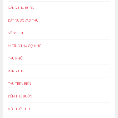
NẮNG THU BUỒN
ĐẤT NƯỚC VÀO THU
SÔNG THU
HƯƠNG THU GỢI NHỚ
THU NHỚ
RỪNG THU
THU TRÊN BIỂN
ĐÊM THU BUỒN
MỘT TRỜI THU