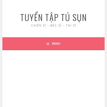
Skip
to
TUYỂN TẬP TÚ SỤN
content
CHIẾN SĨ – BÁC SĨ – THI SĨ
MENU