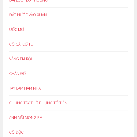
ĐẤT NƯỚC VÀO XUÂN
ƯỚC MƠ
CÔ GÁI CƠ TU
VẮNG EM RỒI…
CHÁN ĐỜI
TAY LÀM HÀM NHAI
CHUNG TAY THỜ PHỤNG TỔ TIÊN
ANH MÃI MONG EM
CÔ ĐỘC