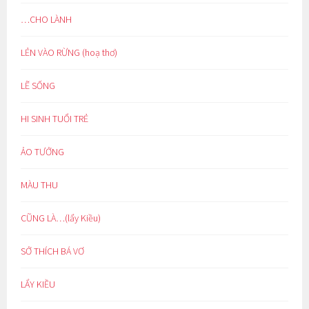
…CHO LÀNH
LẺN VÀO RỪNG (hoạ thơ)
LẼ SỐNG
HI SINH TUỔI TRẺ
ẢO TƯỞNG
MÀU THU
CŨNG LÀ…(lẩy Kiều)
SỞ THÍCH BÁ VƠ
LẨY KIỀU