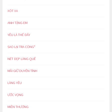
XÓT XA
ANH TẶNG EM
YÊU LÀ THẾ ĐẤY
SAO LẠI TRA CÒNG*
NÉT ĐẸP LÀNG QUÊ
MÃI GIỮ DUYÊN TÌNH
LÀNG YÊU
ƯỚC VỌNG
MIỀN THƯƠNG