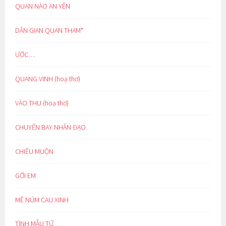
QUAN NÀO AN YÊN
DÂN GIAN QUAN THAM*
ƯỚC…
QUANG VINH (hoạ thơ)
VÀO THU (hoạ thơ)
CHUYẾN BAY NHÂN ĐẠO
CHIỀU MUỘN
GỞI EM
MÊ NÚM CAU XINH
TÌNH MẪU TỬ