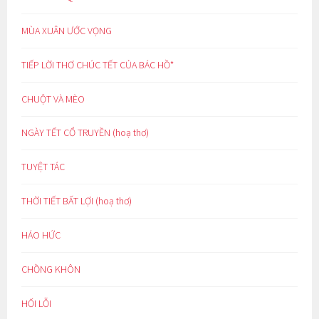
MÙA XUÂN ƯỚC VỌNG
TIẾP LỜI THƠ CHÚC TẾT CỦA BÁC HỒ*
CHUỘT VÀ MÈO
NGÀY TẾT CỔ TRUYỀN (hoạ thơ)
TUYỆT TÁC
THỜI TIẾT BẤT LỢI (hoạ thơ)
HÁO HỨC
CHỒNG KHÔN
HỐI LỖI