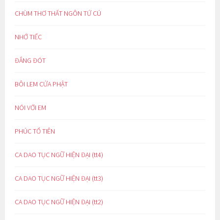
CHÙM THƠ THẤT NGÔN TỨ CÚ
NHỚ TIẾC
ĐẮNG ĐÓT
BÔI LEM CỬA PHẬT
NÓI VỚI EM
PHÚC TỔ TIÊN
CA DAO TỤC NGỮ HIỆN ĐẠI (tt4)
CA DAO TỤC NGỮ HIỆN ĐẠI (tt3)
CA DAO TỤC NGỮ HIỆN ĐẠI (tt2)