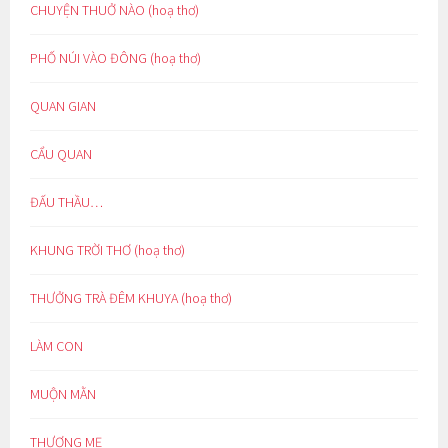
CHUYỆN THUỞ NÀO (hoạ thơ)
PHỐ NÚI VÀO ĐÔNG (hoạ thơ)
QUAN GIAN
CẨU QUAN
ĐẤU THẦU…
KHUNG TRỜI THƠ (hoạ thơ)
THƯỞNG TRÀ ĐÊM KHUYA (hoạ thơ)
LÀM CON
MUỘN MẰN
THƯƠNG MẸ