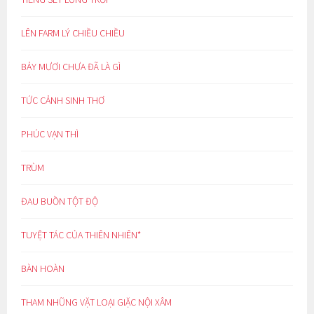
LÊN FARM LÝ CHIỀU CHIỀU
BẢY MƯƠI CHƯA ĐÃ LÀ GÌ
TỨC CẢNH SINH THƠ
PHÚC VẠN THÌ
TRÙM
ĐAU BUỒN TỘT ĐỘ
TUYỆT TÁC CỦA THIÊN NHIÊN*
BÀN HOÀN
THAM NHŨNG VẶT LOẠI GIẶC NỘI XÂM