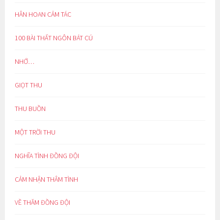
HÂN HOAN CẢM TÁC
100 BÀI THẤT NGÔN BÁT CÚ
NHỚ…
GIỌT THU
THU BUỒN
MỘT TRỜI THU
NGHĨA TÌNH ĐỒNG ĐỘI
CẢM NHẬN THÂM TÌNH
VỀ THĂM ĐỒNG ĐỘI