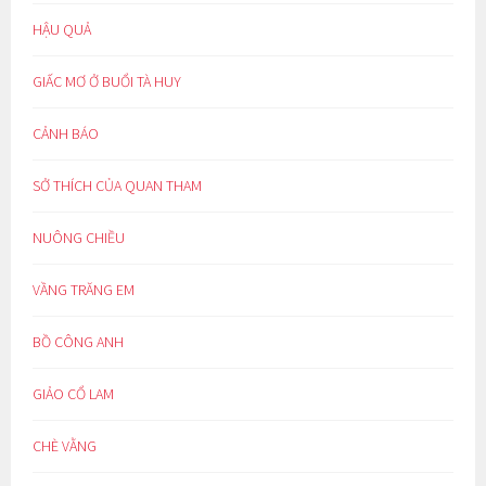
HẬU QUẢ
GIẤC MƠ Ở BUỔI TÀ HUY
CẢNH BÁO
SỞ THÍCH CỦA QUAN THAM
NUÔNG CHIỀU
VẦNG TRĂNG EM
BỒ CÔNG ANH
GIẢO CỔ LAM
CHÈ VẰNG