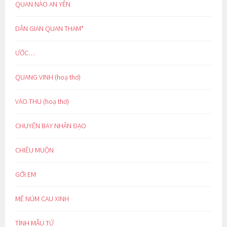
QUAN NÀO AN YÊN
DÂN GIAN QUAN THAM*
ƯỚC…
QUANG VINH (hoạ thơ)
VÀO THU (hoạ thơ)
CHUYẾN BAY NHÂN ĐẠO
CHIỀU MUỘN
GỞI EM
MÊ NÚM CAU XINH
TÌNH MẪU TỬ