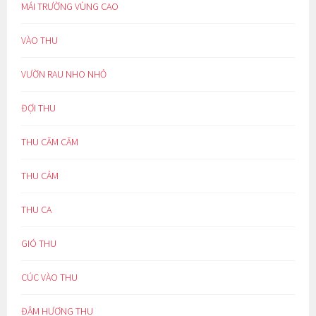
MÁI TRƯỜNG VÙNG CAO
VÀO THU
VƯỜN RAU NHO NHỎ
ĐỢI THU
THU CĂM CĂM
THU CẢM
THU CA
GIÓ THU
CÚC VÀO THU
ĐẬM HƯƠNG THU