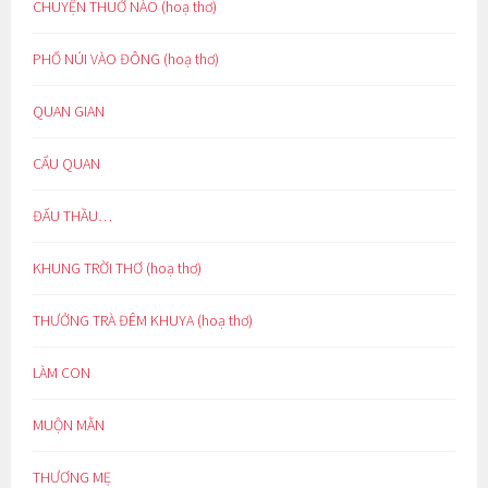
CHUYỆN THUỞ NÀO (hoạ thơ)
PHỐ NÚI VÀO ĐÔNG (hoạ thơ)
QUAN GIAN
CẨU QUAN
ĐẤU THẦU…
KHUNG TRỜI THƠ (hoạ thơ)
THƯỞNG TRÀ ĐÊM KHUYA (hoạ thơ)
LÀM CON
MUỘN MẰN
THƯƠNG MẸ