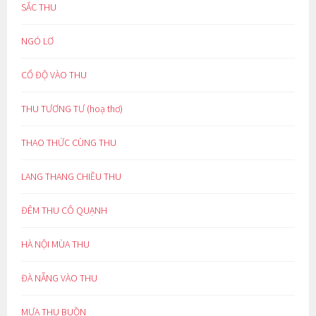
SẮC THU
NGÓ LƠ
CỔ ĐỘ VÀO THU
THU TƯƠNG TƯ (hoạ thơ)
THAO THỨC CÙNG THU
LANG THANG CHIỀU THU
ĐÊM THU CÔ QUẠNH
HÀ NỘI MÙA THU
ĐÀ NẴNG VÀO THU
MƯA THU BUỒN