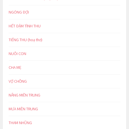
NGÓNG ĐỢI
HẾT ĐẬM TÌNH THU
TIẾNG THU (hoạ thơ)
NUÔI CON
CHA MẸ
VỢ CHỒNG
NẮNG MIỀN TRUNG
MƯA MIỀN TRUNG
THAM NHŨNG