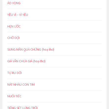
ẢO VỌNG
YÊU VÌ – VÌ YÊU
HẸN ƯỚC
CHỜ ĐỢI
SUNG MÃN QUÁ CHỪNG (hoạ thơ)
GIÀ VẪN CHƯA GIÀ (hoạ thơ)
TỰ RU ĐỜI
NÁT NHÀU CON TIM
NUỐI TIẾC
TIẾNG SÉT LƯNG TRỜI