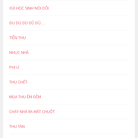
XÚI HỌC SINH NÓI DỐI
ĐU ĐÚ ĐÙ ĐŨ ĐỦ…
TIỄN THU
NHỤC NHÃ
PHI LÍ
THU CHẾT
MÙA THU ÊM ĐỀM
CHÁY NHÀ RA MẶT CHUỘT
THU TÀN