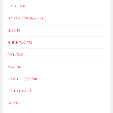
…CHO LÀNH
LẺN VÀO RỪNG (hoạ thơ)
LẼ SỐNG
HI SINH TUỔI TRẺ
ẢO TƯỞNG
MÀU THU
CŨNG LÀ…(lẩy Kiều)
SỞ THÍCH BÁ VƠ
LẨY KIỀU