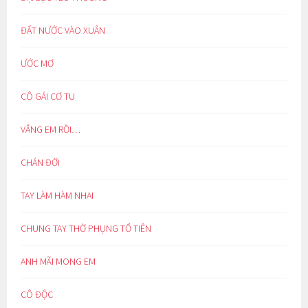
ĐẤT NƯỚC VÀO XUÂN
ƯỚC MƠ
CÔ GÁI CƠ TU
VẮNG EM RỒI…
CHÁN ĐỜI
TAY LÀM HÀM NHAI
CHUNG TAY THỜ PHỤNG TỔ TIÊN
ANH MÃI MONG EM
CÔ ĐỘC