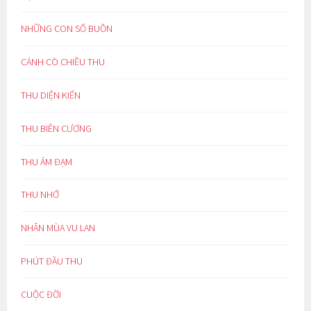
NHỮNG CON SỐ BUỒN
CÁNH CÒ CHIỀU THU
THU DIỆN KIẾN
THU BIÊN CƯƠNG
THU ẢM ĐẠM
THU NHỚ
NHÂN MÙA VU LAN
PHÚT ĐẦU THU
CUỘC ĐỜI