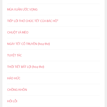
MÙA XUÂN ƯỚC VỌNG
TIẾP LỜI THƠ CHÚC TẾT CỦA BÁC HỒ*
CHUỘT VÀ MÈO
NGÀY TẾT CỔ TRUYỀN (hoạ thơ)
TUYỆT TÁC
THỜI TIẾT BẤT LỢI (hoạ thơ)
HÁO HỨC
CHỒNG KHÔN
HỐI LỖI