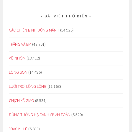
BÀI VIẾT PHỔ BIẾN
CÁC CHIẾN BINH DŨNG MÃNH
(54.926)
TRĂNG VÀ EM
(47.701)
VŨ NHÔM
(18.412)
LÒNG SON
(14.496)
LƯỚI TRỜI LỒNG LỘNG
(11.168)
CHỊCH XÃ GIAO
(8.534)
ĐỪNG TƯỞNG HẠ CÁNH SẼ AN TOÀN
(6.520)
“ĐẶC KHU”
(6.383)