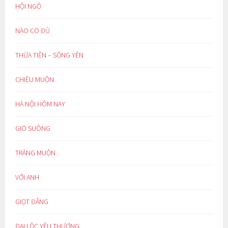
HỘI NGỘ
NÀO CÓ ĐỦ
THỪA TIỀN – SỐNG YÊN
CHIỀU MUỘN
HÀ NỘI HÔM NAY
GIÓ SUÔNG
TRĂNG MUỘN
VỚI ANH
GIỌT ĐẮNG
ĐẠI LỘC YÊU THƯƠNG