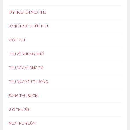
TÂY NGUYÊN MÙA THU
DÁNG TRÚC CHIỀU THU
GIỌT THU
THU VỀ NHUNG NHỚ
THU NÀY KHÔNG EM
THU MÙA YÊU THƯƠNG
RỪNG THU BUỒN
GIÓ THU SẦU
MƯA THU BUỒN