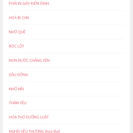
PHẢI IN GIẤY KIỂM ĐỊNH
HOÁ BỊ CAN
NHỚ QUÊ
BÓC LỘT
NON NƯỚC CHẲNG YÊN
ĐẦU ĐÔNG
NHỚ MÃI
THẦM YÊU
HOẠ THƠ ĐƯỜNG LUẬT
NGHĨA YÊU THƯƠNG (hoạ thơ)