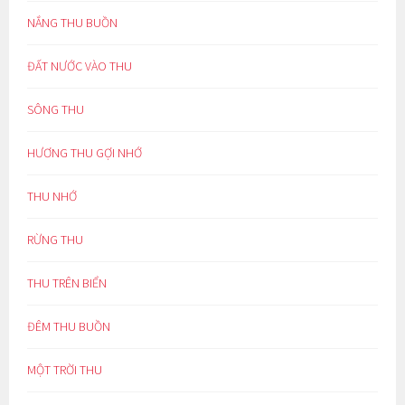
NẮNG THU BUỒN
ĐẤT NƯỚC VÀO THU
SÔNG THU
HƯƠNG THU GỢI NHỚ
THU NHỚ
RỪNG THU
THU TRÊN BIỂN
ĐÊM THU BUỒN
MỘT TRỜI THU