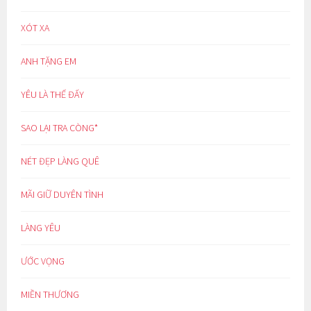
XÓT XA
ANH TẶNG EM
YÊU LÀ THẾ ĐẤY
SAO LẠI TRA CÒNG*
NÉT ĐẸP LÀNG QUÊ
MÃI GIỮ DUYÊN TÌNH
LÀNG YÊU
ƯỚC VỌNG
MIỀN THƯƠNG