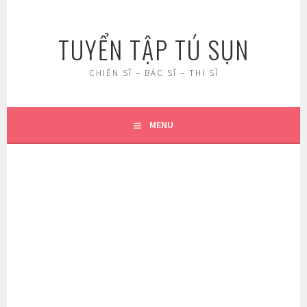
Skip
to
TUYỂN TẬP TÚ SỤN
content
CHIẾN SĨ – BÁC SĨ – THI SĨ
MENU