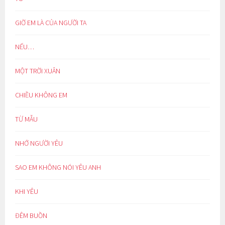
GIỜ EM LÀ CỦA NGƯỜI TA
NẾU…
MỘT TRỜI XUÂN
CHIỀU KHÔNG EM
TỪ MẪU
NHỚ NGƯỜI YÊU
SAO EM KHÔNG NÓI YÊU ANH
KHI YÊU
ĐÊM BUỒN