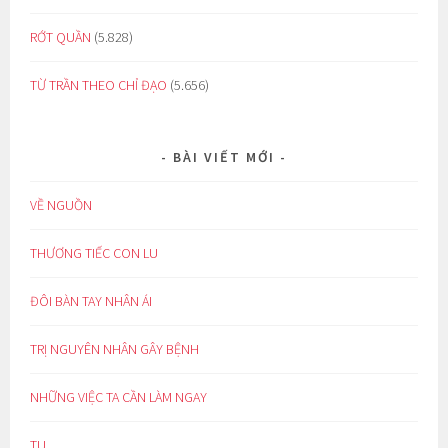
RỚT QUẦN
(5.828)
TỪ TRẦN THEO CHỈ ĐẠO
(5.656)
BÀI VIẾT MỚI
VỀ NGUỒN
THƯƠNG TIẾC CON LU
ĐÔI BÀN TAY NHÂN ÁI
TRỊ NGUYÊN NHÂN GÂY BỆNH
NHỮNG VIỆC TA CẦN LÀM NGAY
TU