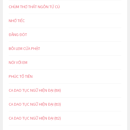
CHÙM THƠ THẤT NGÔN TỨ CÚ
NHỚ TIẾC
ĐẮNG ĐÓT
BÔI LEM CỬA PHẬT
NÓI VỚI EM
PHÚC TỔ TIÊN
CA DAO TỤC NGỮ HIỆN ĐẠI (tt4)
CA DAO TỤC NGỮ HIỆN ĐẠI (tt3)
CA DAO TỤC NGỮ HIỆN ĐẠI (tt2)