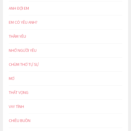
ANH ĐỢI EM
EM CÓ YÊU ANH?
THẦM YÊU
NHỚ NGƯỜI YÊU
CHÙM THƠ TỰ SỰ
MƠ
THẤT VỌNG
VAY TÌNH
CHIỀU BUỒN