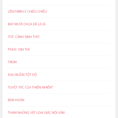
LÊN FARM LÝ CHIỀU CHIỀU
BẢY MƯƠI CHƯA ĐÃ LÀ GÌ
TỨC CẢNH SINH THƠ
PHÚC VẠN THÌ
TRÙM
ĐAU BUỒN TỘT ĐỘ
TUYỆT TÁC CỦA THIÊN NHIÊN*
BÀN HOÀN
THAM NHŨNG VẶT LOẠI GIẶC NỘI XÂM