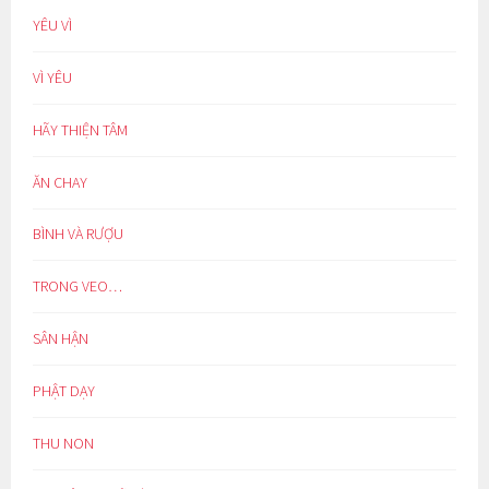
YÊU VÌ
VÌ YÊU
HÃY THIỆN TÂM
ĂN CHAY
BÌNH VÀ RƯỢU
TRONG VEO…
SÂN HẬN
PHẬT DẠY
THU NON