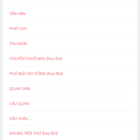
SÂN HẬN
PHẬT DẠY
THU NON
CHUYỆN THUỞ NÀO (hoạ thơ)
PHỐ NÚI VÀO ĐÔNG (hoạ thơ)
QUAN GIAN
CẨU QUAN
ĐẤU THẦU…
KHUNG TRỜI THƠ (hoạ thơ)