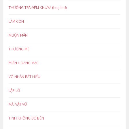
THƯỞNG TRÀ ĐÊM KHUYA (hoạ thơ)
LÀM CON
MUỘN MẰN
THƯƠNG MẸ
MIỀN HOANG MẠC
VÔ NHÂN BẤT HIẾU
LẬP LỜ
MÃI VẬT VỜ
TÌNH KHÔNG BỜ BẾN