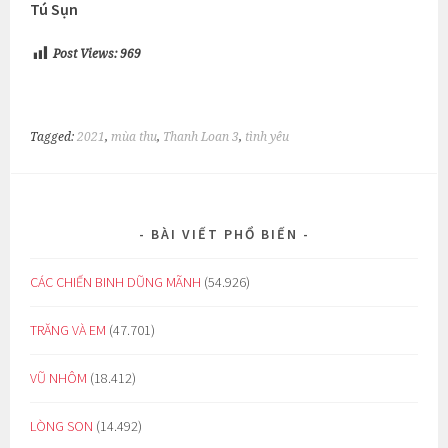
Tú Sụn
Post Views:
969
Tagged:
2021
,
mùa thu
,
Thanh Loan 3
,
tình yêu
BÀI VIẾT PHỔ BIẾN
CÁC CHIẾN BINH DŨNG MÃNH
(54.926)
TRĂNG VÀ EM
(47.701)
VŨ NHÔM
(18.412)
LÒNG SON
(14.492)