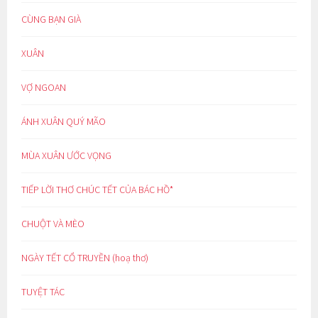
CÙNG BẠN GIÀ
XUÂN
VỢ NGOAN
ÁNH XUÂN QUÝ MÃO
MÙA XUÂN ƯỚC VỌNG
TIẾP LỜI THƠ CHÚC TẾT CỦA BÁC HỒ*
CHUỘT VÀ MÈO
NGÀY TẾT CỔ TRUYỀN (hoạ thơ)
TUYỆT TÁC