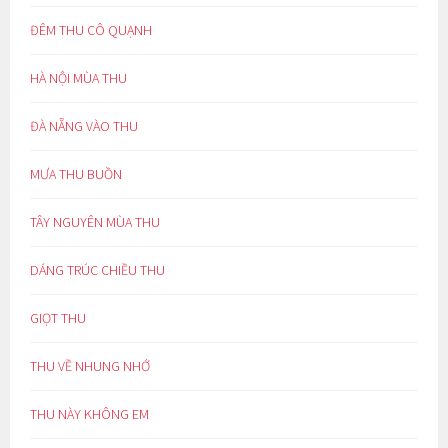
ĐÊM THU CÔ QUẠNH
HÀ NỘI MÙA THU
ĐÀ NẴNG VÀO THU
MƯA THU BUỒN
TÂY NGUYÊN MÙA THU
DÁNG TRÚC CHIỀU THU
GIỌT THU
THU VỀ NHUNG NHỚ
THU NÀY KHÔNG EM