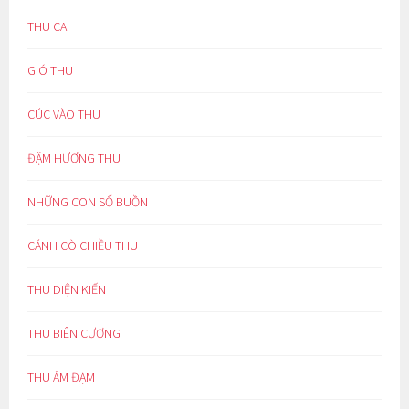
THU CA
GIÓ THU
CÚC VÀO THU
ĐẬM HƯƠNG THU
NHỮNG CON SỐ BUỒN
CÁNH CÒ CHIỀU THU
THU DIỆN KIẾN
THU BIÊN CƯƠNG
THU ẢM ĐẠM