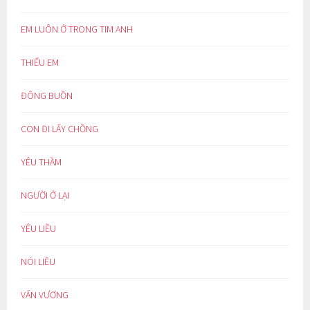
EM LUÔN Ở TRONG TIM ANH
THIẾU EM
ĐÔNG BUỒN
CON ĐI LẤY CHỒNG
YÊU THẦM
NGƯỜI Ở LẠI
YÊU LIỀU
NÓI LIỀU
VẤN VƯƠNG