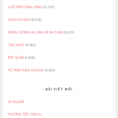
LƯỚI TRỜI LỒNG LỘNG
(11.167)
CHỊCH XÃ GIAO
(8.534)
ĐỪNG TƯỞNG HẠ CÁNH SẼ AN TOÀN
(6.519)
“ĐẶC KHU”
(6.382)
RỚT QUẦN
(5.828)
TỪ TRẦN THEO CHỈ ĐẠO
(5.656)
BÀI VIẾT MỚI
VỀ NGUỒN
THƯƠNG TIẾC CON LU