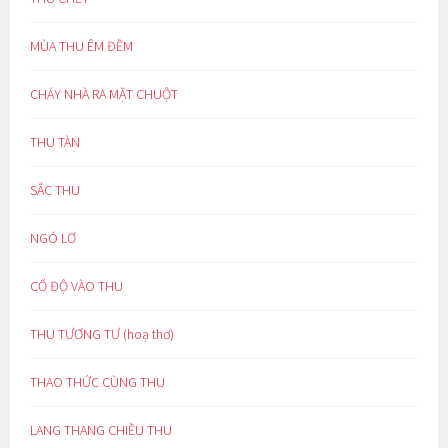
MÙA THU ÊM ĐỀM
CHÁY NHÀ RA MẶT CHUỘT
THU TÀN
SẮC THU
NGÓ LƠ
CỔ ĐỘ VÀO THU
THU TƯƠNG TƯ (hoạ thơ)
THAO THỨC CÙNG THU
LANG THANG CHIỀU THU