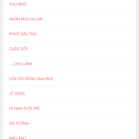
THU NHỚ
NHÂN MÙA VU LAN
PHÚT ĐẦU THU
CUỘC ĐỜI
…CHO LÀNH
LẺN VÀO RỪNG (hoạ thơ)
LẼ SỐNG
HI SINH TUỔI TRẺ
ẢO TƯỞNG
MÀU THU