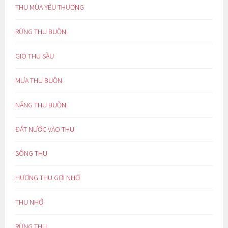
THU MÙA YÊU THƯƠNG
RỪNG THU BUỒN
GIÓ THU SẦU
MƯA THU BUỒN
NẮNG THU BUỒN
ĐẤT NƯỚC VÀO THU
SÔNG THU
HƯƠNG THU GỢI NHỚ
THU NHỚ
RỪNG THU