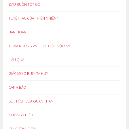
ĐAU BUỒN TỘT ĐỘ
TUYỆT TÁC CỦA THIÊN NHIÊN*
BÀN HOÀN
THAM NHŨNG VẶT LOẠI GIẶC NỘI XÂM
HẬU QUẢ
GIẤC MƠ Ở BUỔI TÀ HUY
CẢNH BÁO
SỞ THÍCH CỦA QUAN THAM
NUÔNG CHIỀU
VẦNG TRĂNG EM