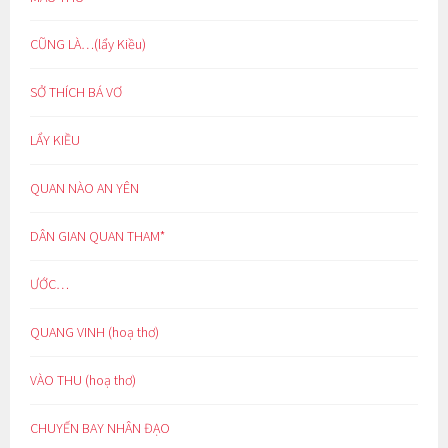
CŨNG LÀ…(lẩy Kiều)
SỞ THÍCH BÁ VƠ
LẨY KIỀU
QUAN NÀO AN YÊN
DÂN GIAN QUAN THAM*
ƯỚC…
QUANG VINH (hoạ thơ)
VÀO THU (hoạ thơ)
CHUYẾN BAY NHÂN ĐẠO