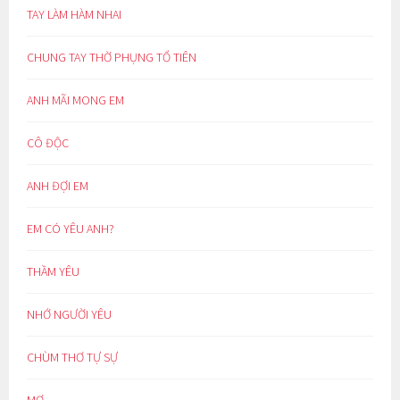
TAY LÀM HÀM NHAI
CHUNG TAY THỜ PHỤNG TỔ TIÊN
ANH MÃI MONG EM
CÔ ĐỘC
ANH ĐỢI EM
EM CÓ YÊU ANH?
THẦM YÊU
NHỚ NGƯỜI YÊU
CHÙM THƠ TỰ SỰ