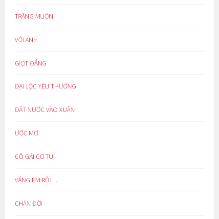
TRĂNG MUỘN
VỚI ANH
GIỌT ĐẮNG
ĐẠI LỘC YÊU THƯƠNG
ĐẤT NƯỚC VÀO XUÂN
ƯỚC MƠ
CÔ GÁI CƠ TU
VẮNG EM RỒI…
CHÁN ĐỜI