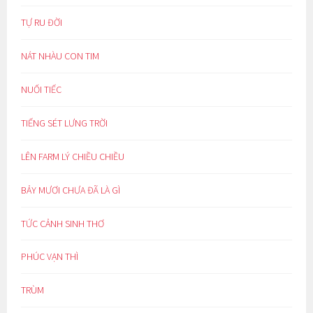
TỰ RU ĐỜI
NÁT NHÀU CON TIM
NUỐI TIẾC
TIẾNG SÉT LƯNG TRỜI
LÊN FARM LÝ CHIỀU CHIỀU
BẢY MƯƠI CHƯA ĐÃ LÀ GÌ
TỨC CẢNH SINH THƠ
PHÚC VẠN THÌ
TRÙM