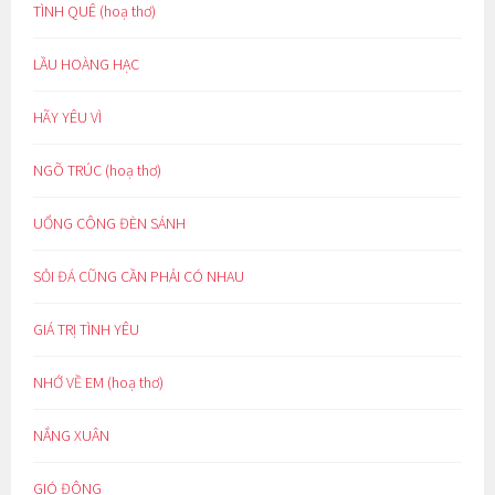
TÌNH QUÊ (hoạ thơ)
LẦU HOÀNG HẠC
HÃY YÊU VÌ
NGÕ TRÚC (hoạ thơ)
UỔNG CÔNG ĐÈN SÁNH
SỎI ĐÁ CŨNG CẦN PHẢI CÓ NHAU
GIÁ TRỊ TÌNH YÊU
NHỚ VỀ EM (hoạ thơ)
NẮNG XUÂN
GIÓ ĐÔNG