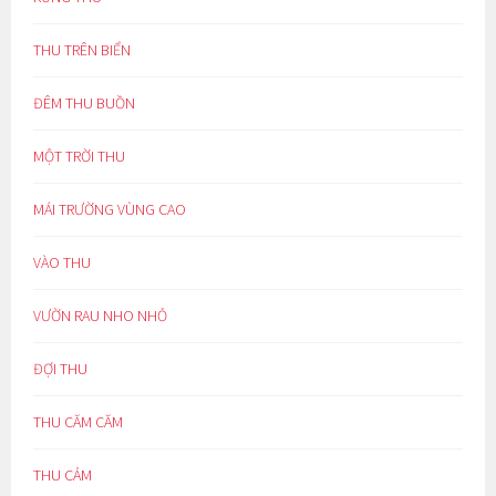
THU TRÊN BIỂN
ĐÊM THU BUỒN
MỘT TRỜI THU
MÁI TRƯỜNG VÙNG CAO
VÀO THU
VƯỜN RAU NHO NHỎ
ĐỢI THU
THU CĂM CĂM
THU CẢM