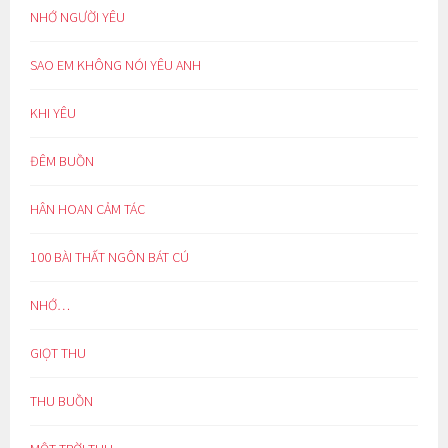
NHỚ NGƯỜI YÊU
SAO EM KHÔNG NÓI YÊU ANH
KHI YÊU
ĐÊM BUỒN
HÂN HOAN CẢM TÁC
100 BÀI THẤT NGÔN BÁT CÚ
NHỚ…
GIỌT THU
THU BUỒN