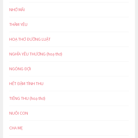
NHỚ MÃI
THẦM YÊU
HOẠ THƠ ĐƯỜNG LUẬT
NGHĨA YÊU THƯƠNG (hoạ thơ)
NGÓNG ĐỢI
HẾT ĐẬM TÌNH THU
TIẾNG THU (hoạ thơ)
NUÔI CON
CHA MẸ