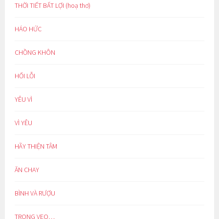
THỜI TIẾT BẤT LỢI (hoạ thơ)
HÁO HỨC
CHỒNG KHÔN
HỐI LỖI
YÊU VÌ
VÌ YÊU
HÃY THIỆN TÂM
ĂN CHAY
BÌNH VÀ RƯỢU
TRONG VEO…