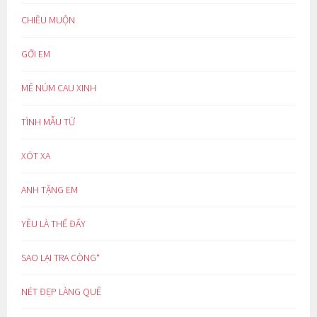
CHIỀU MUỘN
GỞI EM
MÊ NÚM CAU XINH
TÌNH MẪU TỬ
XÓT XA
ANH TẶNG EM
YÊU LÀ THẾ ĐẤY
SAO LẠI TRA CÒNG*
NÉT ĐẸP LÀNG QUÊ