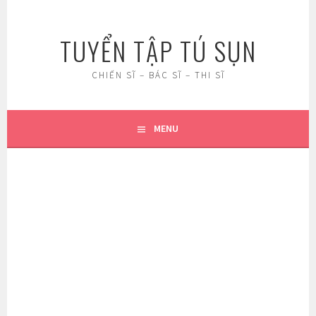
Skip
to
TUYỂN TẬP TÚ SỤN
content
CHIẾN SĨ – BÁC SĨ – THI SĨ
MENU