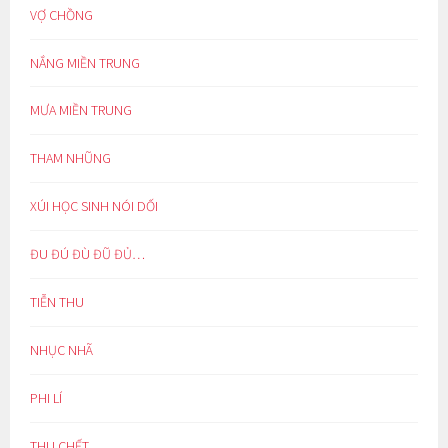
VỢ CHỒNG
NẮNG MIỀN TRUNG
MƯA MIỀN TRUNG
THAM NHŨNG
XÚI HỌC SINH NÓI DỐI
ĐU ĐÚ ĐÙ ĐŨ ĐỦ…
TIỄN THU
NHỤC NHÃ
PHI LÍ
THU CHẾT