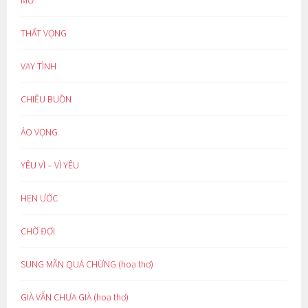
MƠ
THẤT VỌNG
VAY TÌNH
CHIỀU BUỒN
ẢO VỌNG
YÊU VÌ – VÌ YÊU
HẸN ƯỚC
CHỜ ĐỢI
SUNG MÃN QUÁ CHỪNG (hoạ thơ)
GIÀ VẪN CHƯA GIÀ (hoạ thơ)