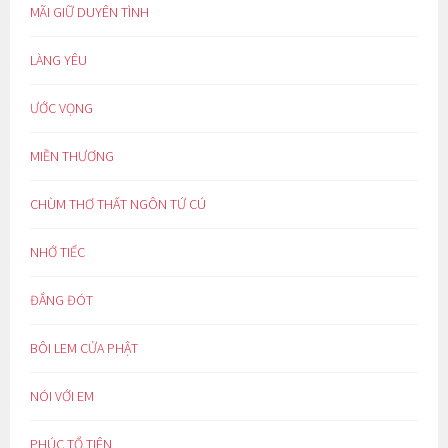
MÃI GIỮ DUYÊN TÌNH
LÀNG YÊU
ƯỚC VỌNG
MIỀN THƯƠNG
CHÙM THƠ THẤT NGÔN TỨ CÚ
NHỚ TIẾC
ĐẮNG ĐÓT
BÔI LEM CỬA PHẬT
NÓI VỚI EM
PHÚC TỔ TIÊN