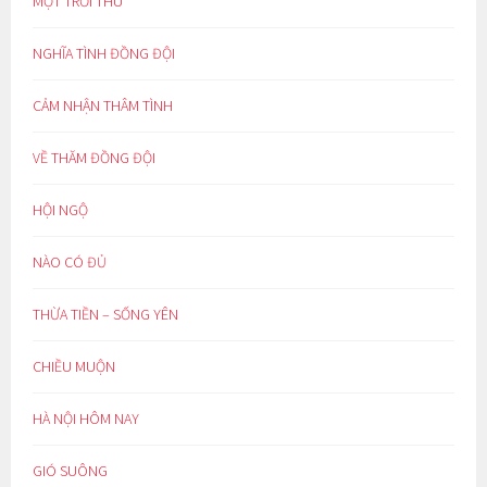
MỘT TRỜI THU
NGHĨA TÌNH ĐỒNG ĐỘI
CẢM NHẬN THÂM TÌNH
VỀ THĂM ĐỒNG ĐỘI
HỘI NGỘ
NÀO CÓ ĐỦ
THỪA TIỀN – SỐNG YÊN
CHIỀU MUỘN
HÀ NỘI HÔM NAY
GIÓ SUÔNG