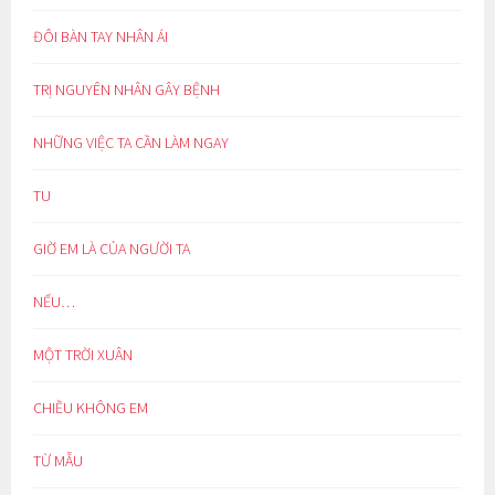
ĐÔI BÀN TAY NHÂN ÁI
TRỊ NGUYÊN NHÂN GÂY BỆNH
NHỮNG VIỆC TA CẦN LÀM NGAY
TU
GIỜ EM LÀ CỦA NGƯỜI TA
NẾU…
MỘT TRỜI XUÂN
CHIỀU KHÔNG EM
TỪ MẪU