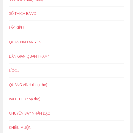
SỞ THÍCH BÁ VƠ
LẨY KIỀU
QUAN NÀO AN YÊN
DÂN GIAN QUAN THAM*
ƯỚC…
QUANG VINH (hoạ thơ)
VÀO THU (hoạ thơ)
CHUYẾN BAY NHÂN ĐẠO
CHIỀU MUỘN