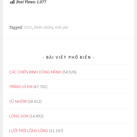
Post Views:
1.077
Tagged:
2021
,
thiên nhiên
,
tình yêu
BÀI VIẾT PHỔ BIẾN
CÁC CHIẾN BINH DŨNG MÃNH
(54.926)
TRĂNG VÀ EM
(47.701)
VŨ NHÔM
(18.412)
LÒNG SON
(14.492)
LƯỚI TRỜI LỒNG LỘNG
(11.167)