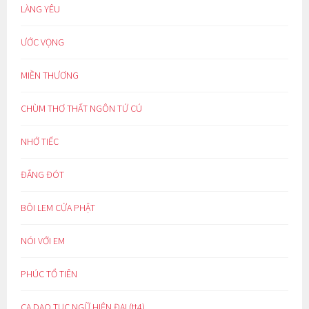
LÀNG YÊU
ƯỚC VỌNG
MIỀN THƯƠNG
CHÙM THƠ THẤT NGÔN TỨ CÚ
NHỚ TIẾC
ĐẮNG ĐÓT
BÔI LEM CỬA PHẬT
NÓI VỚI EM
PHÚC TỔ TIÊN
CA DAO TỤC NGỮ HIỆN ĐẠI (tt4)