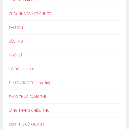
CHÁY NHÀ RA MẶT CHUỘT
THU TÀN
SẮC THU
NGÓ LƠ
CỔ ĐỘ VÀO THU
THU TƯƠNG TƯ (hoạ thơ)
THAO THỨC CÙNG THU
LANG THANG CHIỀU THU
ĐÊM THU CÔ QUẠNH