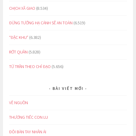
CHỊCH XÃ GIAO
(8.534)
ĐỪNG TƯỞNG HẠ CÁNH SẼ AN TOÀN
(6.519)
“ĐẶC KHU”
(6.382)
RỚT QUẦN
(5.828)
TỪ TRẦN THEO CHỈ ĐẠO
(5.656)
BÀI VIẾT MỚI
VỀ NGUỒN
THƯƠNG TIẾC CON LU
ĐÔI BÀN TAY NHÂN ÁI