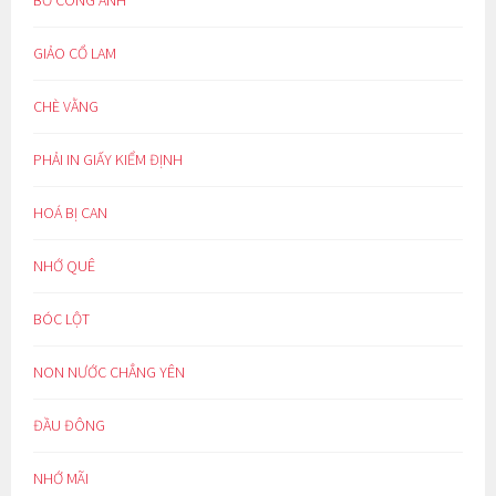
BỒ CÔNG ANH
GIẢO CỔ LAM
CHÈ VẰNG
PHẢI IN GIẤY KIỂM ĐỊNH
HOÁ BỊ CAN
NHỚ QUÊ
BÓC LỘT
NON NƯỚC CHẲNG YÊN
ĐẦU ĐÔNG
NHỚ MÃI