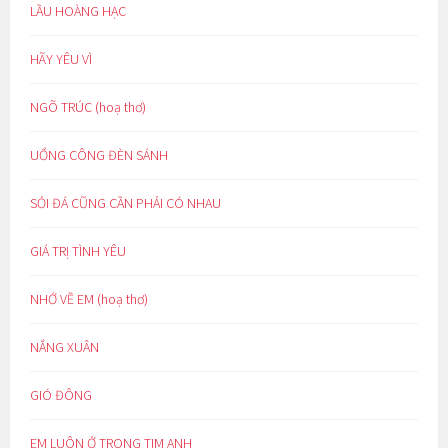
LẦU HOÀNG HẠC
HÃY YÊU VÌ
NGÕ TRÚC (hoạ thơ)
UỔNG CÔNG ĐÈN SÁNH
SỎI ĐÁ CŨNG CẦN PHẢI CÓ NHAU
GIÁ TRỊ TÌNH YÊU
NHỚ VỀ EM (hoạ thơ)
NẮNG XUÂN
GIÓ ĐÔNG
EM LUÔN Ở TRONG TIM ANH