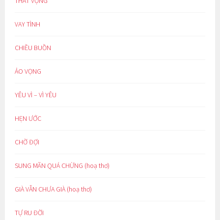
THẤT VỌNG
VAY TÌNH
CHIỀU BUỒN
ẢO VỌNG
YÊU VÌ – VÌ YÊU
HẸN ƯỚC
CHỜ ĐỢI
SUNG MÃN QUÁ CHỪNG (hoạ thơ)
GIÀ VẪN CHƯA GIÀ (hoạ thơ)
TỰ RU ĐỜI