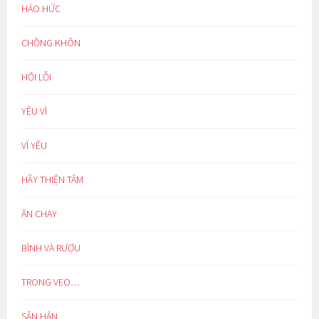
HÁO HỨC
CHỒNG KHÔN
HỐI LỖI
YÊU VÌ
VÌ YÊU
HÃY THIỆN TÂM
ĂN CHAY
BÌNH VÀ RƯỢU
TRONG VEO…
SÂN HẬN