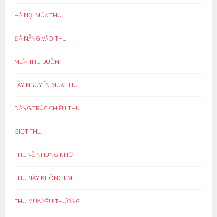
HÀ NỘI MÙA THU
ĐÀ NẴNG VÀO THU
MƯA THU BUỒN
TÂY NGUYÊN MÙA THU
DÁNG TRÚC CHIỀU THU
GIỌT THU
THU VỀ NHUNG NHỚ
THU NÀY KHÔNG EM
THU MÙA YÊU THƯƠNG