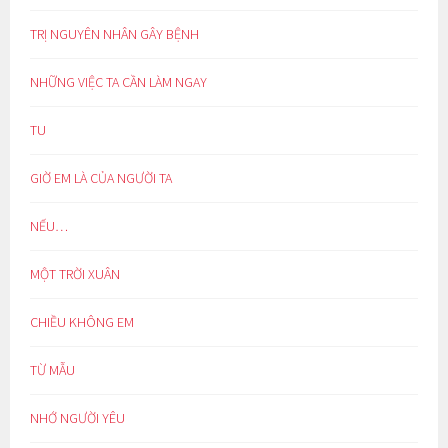
TRỊ NGUYÊN NHÂN GÂY BỆNH
NHỮNG VIỆC TA CẦN LÀM NGAY
TU
GIỜ EM LÀ CỦA NGƯỜI TA
NẾU…
MỘT TRỜI XUÂN
CHIỀU KHÔNG EM
TỪ MẪU
NHỚ NGƯỜI YÊU