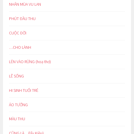
NHÂN MÙA VU LAN
PHÚT ĐẦU THU
CUỘC ĐỜI
…CHO LÀNH
LẺN VÀO RỪNG (hoạ thơ)
LẼ SỐNG
HI SINH TUỔI TRẺ
ẢO TƯỞNG
MÀU THU
CŨNG LÀ…(lẩy Kiều)