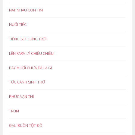
NÁT NHÀU CON TIM
NUỐI TIẾC
TIẾNG SÉT LƯNG TRỜI
LÊN FARM LÝ CHIỀU CHIỀU
BẢY MƯƠI CHƯA ĐÃ LÀ GÌ
TỨC CẢNH SINH THƠ
PHÚC VẠN THÌ
TRÙM
ĐAU BUỒN TỘT ĐỘ