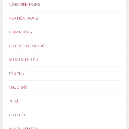
NẮNG MIỀN TRUNG
MƯA MIỀN TRUNG
THAM NHŨNG
XÚI HỌC SINH NÓI DỐI
ĐU ĐÚ ĐÙ ĐŨ ĐỦ…
TIỄN THU
NHỤC NHÃ
PHI LÍ
THU CHẾT
MÙA THU ÊM ĐỀM