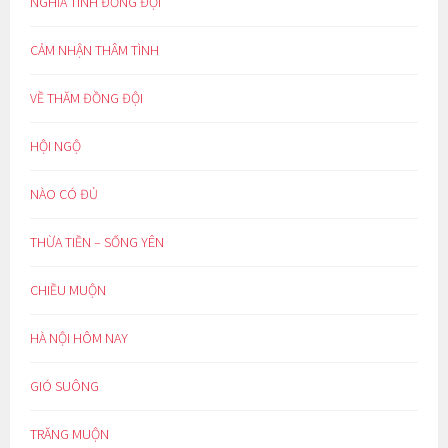
NGHĨA TÌNH ĐỒNG ĐỘI
CẢM NHẬN THÂM TÌNH
VỀ THĂM ĐỒNG ĐỘI
HỘI NGỘ
NÀO CÓ ĐỦ
THỪA TIỀN – SỐNG YÊN
CHIỀU MUỘN
HÀ NỘI HÔM NAY
GIÓ SUÔNG
TRĂNG MUỘN