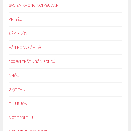
SAO EM KHÔNG NÓI YÊU ANH
KHI YÊU
ĐÊM BUỒN
HÂN HOAN CẢM TÁC
100 BÀI THẤT NGÔN BÁT CÚ
NHỚ…
GIỌT THU
THU BUỒN
MỘT TRỜI THU