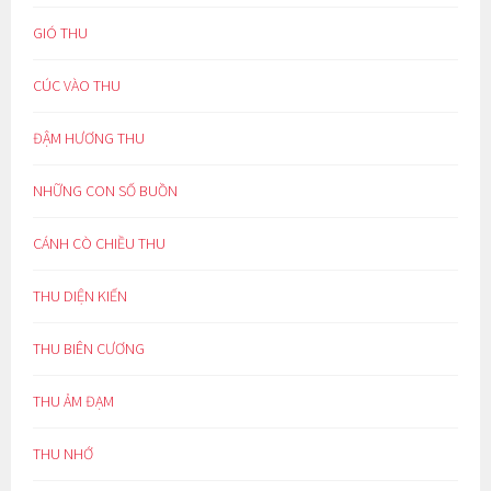
GIÓ THU
CÚC VÀO THU
ĐẬM HƯƠNG THU
NHỮNG CON SỐ BUỒN
CÁNH CÒ CHIỀU THU
THU DIỆN KIẾN
THU BIÊN CƯƠNG
THU ẢM ĐẠM
THU NHỚ