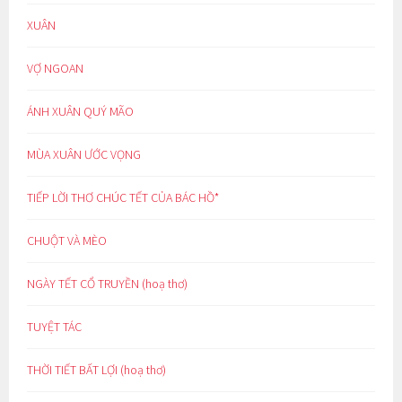
XUÂN
VỢ NGOAN
ÁNH XUÂN QUÝ MÃO
MÙA XUÂN ƯỚC VỌNG
TIẾP LỜI THƠ CHÚC TẾT CỦA BÁC HỒ*
CHUỘT VÀ MÈO
NGÀY TẾT CỔ TRUYỀN (hoạ thơ)
TUYỆT TÁC
THỜI TIẾT BẤT LỢI (hoạ thơ)