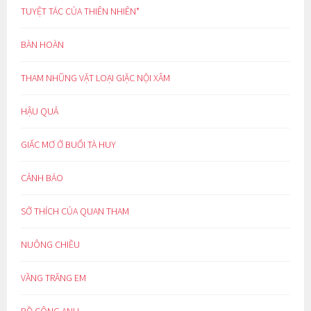
TUYỆT TÁC CỦA THIÊN NHIÊN*
BÀN HOÀN
THAM NHŨNG VẶT LOẠI GIẶC NỘI XÂM
HẬU QUẢ
GIẤC MƠ Ở BUỔI TÀ HUY
CẢNH BÁO
SỞ THÍCH CỦA QUAN THAM
NUÔNG CHIỀU
VẦNG TRĂNG EM