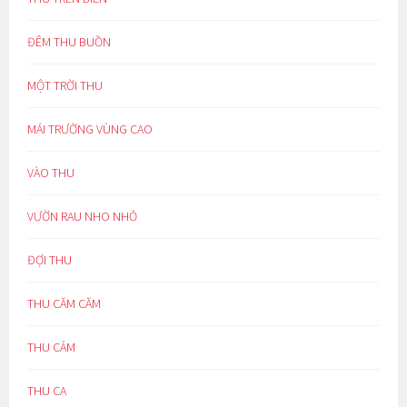
ĐÊM THU BUỒN
MỘT TRỜI THU
MÁI TRƯỜNG VÙNG CAO
VÀO THU
VƯỜN RAU NHO NHỎ
ĐỢI THU
THU CĂM CĂM
THU CẢM
THU CA