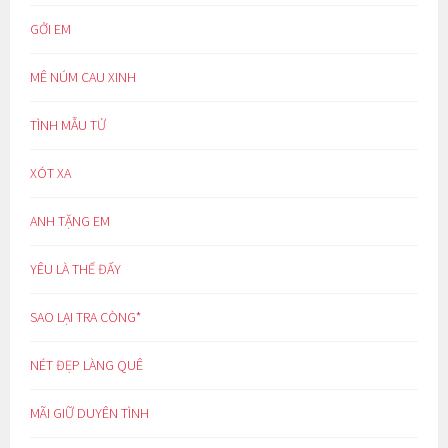
GỞI EM
MÊ NÚM CAU XINH
TÌNH MẪU TỬ
XÓT XA
ANH TẶNG EM
YÊU LÀ THẾ ĐẤY
SAO LẠI TRA CÒNG*
NÉT ĐẸP LÀNG QUÊ
MÃI GIỮ DUYÊN TÌNH