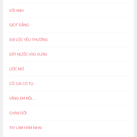
VỚI ANH
GIỌT ĐẮNG
ĐẠI LỘC YÊU THƯƠNG
ĐẤT NƯỚC VÀO XUÂN
ƯỚC MƠ
CÔ GÁI CƠ TU
VẮNG EM RỒI…
CHÁN ĐỜI
TAY LÀM HÀM NHAI