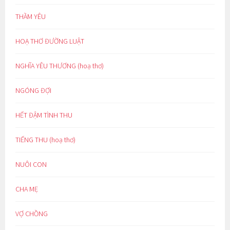
THẦM YÊU
HOẠ THƠ ĐƯỜNG LUẬT
NGHĨA YÊU THƯƠNG (hoạ thơ)
NGÓNG ĐỢI
HẾT ĐẬM TÌNH THU
TIẾNG THU (hoạ thơ)
NUÔI CON
CHA MẸ
VỢ CHỒNG