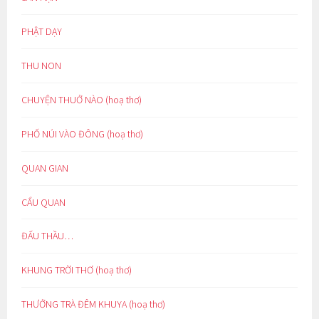
PHẬT DẠY
THU NON
CHUYỆN THUỞ NÀO (hoạ thơ)
PHỐ NÚI VÀO ĐÔNG (hoạ thơ)
QUAN GIAN
CẨU QUAN
ĐẤU THẦU…
KHUNG TRỜI THƠ (hoạ thơ)
THƯỞNG TRÀ ĐÊM KHUYA (hoạ thơ)