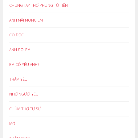
CHUNG TAY THỜ PHỤNG TỔ TIÊN
ANH MÃI MONG EM
CÔ ĐỘC
ANH ĐỢI EM
EM CÓ YÊU ANH?
THẦM YÊU
NHỚ NGƯỜI YÊU
CHÙM THƠ TỰ SỰ
MƠ