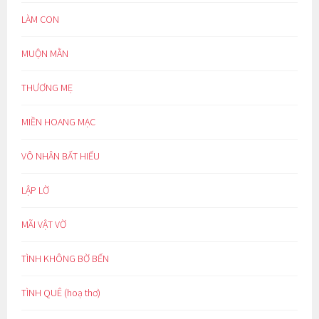
LÀM CON
MUỘN MẰN
THƯƠNG MẸ
MIỀN HOANG MẠC
VÔ NHÂN BẤT HIẾU
LẬP LỜ
MÃI VẬT VỜ
TÌNH KHÔNG BỜ BẾN
TÌNH QUÊ (hoạ thơ)