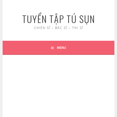
Skip
to
TUYỂN TẬP TÚ SỤN
content
CHIẾN SĨ – BÁC SĨ – THI SĨ
MENU