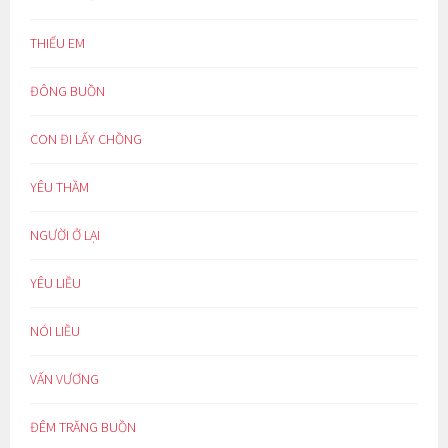
THIẾU EM
ĐÔNG BUỒN
CON ĐI LẤY CHỒNG
YÊU THẦM
NGƯỜI Ở LẠI
YÊU LIỀU
NÓI LIỀU
VẤN VƯƠNG
ĐÊM TRĂNG BUỒN