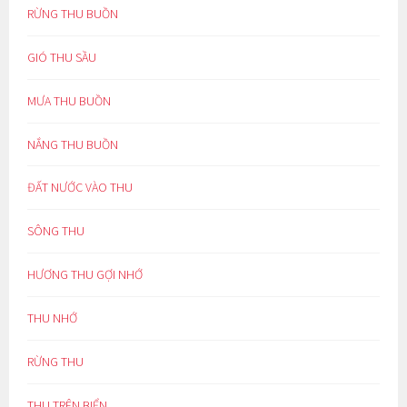
RỪNG THU BUỒN
GIÓ THU SẦU
MƯA THU BUỒN
NẮNG THU BUỒN
ĐẤT NƯỚC VÀO THU
SÔNG THU
HƯƠNG THU GỢI NHỚ
THU NHỚ
RỪNG THU
THU TRÊN BIỂN