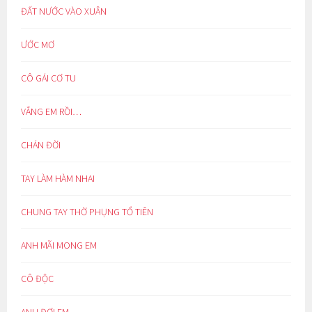
ĐẤT NƯỚC VÀO XUÂN
ƯỚC MƠ
CÔ GÁI CƠ TU
VẮNG EM RỒI…
CHÁN ĐỜI
TAY LÀM HÀM NHAI
CHUNG TAY THỜ PHỤNG TỔ TIÊN
ANH MÃI MONG EM
CÔ ĐỘC
ANH ĐỢI EM