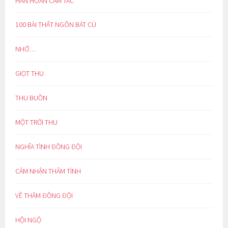
HÂN HOAN CẢM TÁC
100 BÀI THẤT NGÔN BÁT CÚ
NHỚ…
GIỌT THU
THU BUỒN
MỘT TRỜI THU
NGHĨA TÌNH ĐỒNG ĐỘI
CẢM NHẬN THÂM TÌNH
VỀ THĂM ĐỒNG ĐỘI
HỘI NGỘ