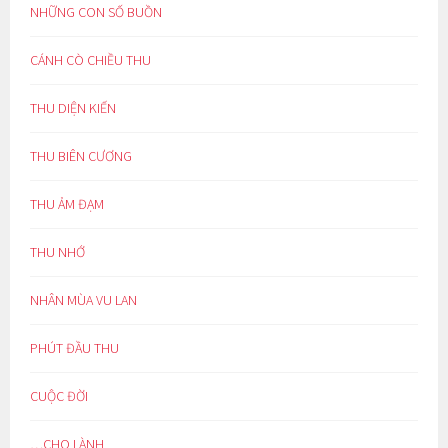
NHỮNG CON SỐ BUỒN
CÁNH CÒ CHIỀU THU
THU DIỆN KIẾN
THU BIÊN CƯƠNG
THU ẢM ĐẠM
THU NHỚ
NHÂN MÙA VU LAN
PHÚT ĐẦU THU
CUỘC ĐỜI
…CHO LÀNH