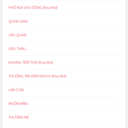
PHỐ NÚI VÀO ĐÔNG (hoạ thơ)
QUAN GIAN
CẨU QUAN
ĐẤU THẦU…
KHUNG TRỜI THƠ (hoạ thơ)
THƯỞNG TRÀ ĐÊM KHUYA (hoạ thơ)
LÀM CON
MUỘN MẰN
THƯƠNG MẸ