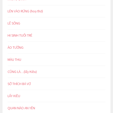
LẺN VÀO RỪNG (hoạ thơ)
LẼ SỐNG
HI SINH TUỔI TRẺ
ẢO TƯỞNG
MÀU THU
CŨNG LÀ…(lẩy Kiều)
SỞ THÍCH BÁ VƠ
LẨY KIỀU
QUAN NÀO AN YÊN