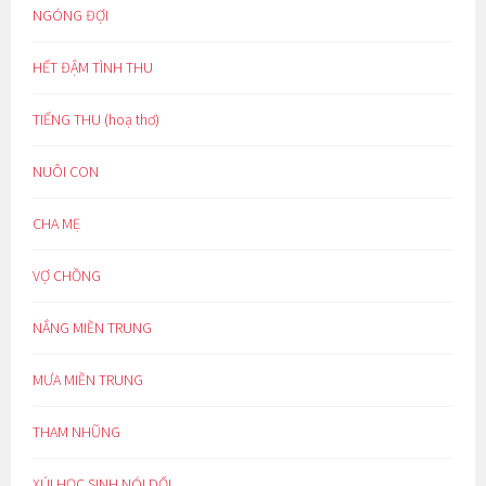
NGÓNG ĐỢI
HẾT ĐẬM TÌNH THU
TIẾNG THU (hoạ thơ)
NUÔI CON
CHA MẸ
VỢ CHỒNG
NẮNG MIỀN TRUNG
MƯA MIỀN TRUNG
THAM NHŨNG
XÚI HỌC SINH NÓI DỐI