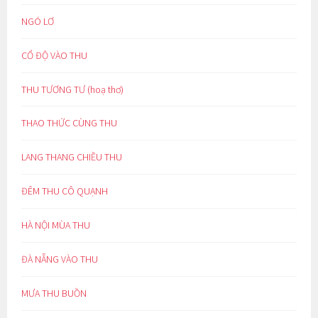
NGÓ LƠ
CỔ ĐỘ VÀO THU
THU TƯƠNG TƯ (hoạ thơ)
THAO THỨC CÙNG THU
LANG THANG CHIỀU THU
ĐÊM THU CÔ QUẠNH
HÀ NỘI MÙA THU
ĐÀ NẴNG VÀO THU
MƯA THU BUỒN