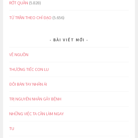
RỚT QUẦN
(5.828)
TỪ TRẦN THEO CHỈ ĐẠO
(5.656)
BÀI VIẾT MỚI
VỀ NGUỒN
THƯƠNG TIẾC CON LU
ĐÔI BÀN TAY NHÂN ÁI
TRỊ NGUYÊN NHÂN GÂY BỆNH
NHỮNG VIỆC TA CẦN LÀM NGAY
TU