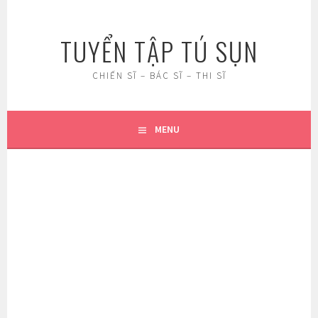
Skip
to
TUYỂN TẬP TÚ SỤN
content
CHIẾN SĨ – BÁC SĨ – THI SĨ
MENU