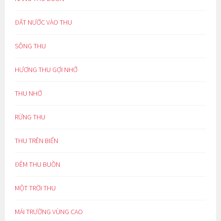
ĐẤT NƯỚC VÀO THU
SÔNG THU
HƯƠNG THU GỢI NHỚ
THU NHỚ
RỪNG THU
THU TRÊN BIỂN
ĐÊM THU BUỒN
MỘT TRỜI THU
MÁI TRƯỜNG VÙNG CAO