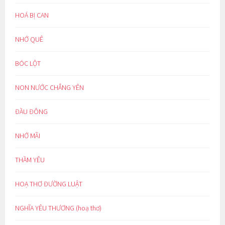
HOÁ BỊ CAN
NHỚ QUÊ
BÓC LỘT
NON NƯỚC CHẲNG YÊN
ĐẦU ĐÔNG
NHỚ MÃI
THẦM YÊU
HOẠ THƠ ĐƯỜNG LUẬT
NGHĨA YÊU THƯƠNG (hoạ thơ)