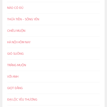
NÀO CÓ ĐỦ
THỪA TIỀN – SỐNG YÊN
CHIỀU MUỘN
HÀ NỘI HÔM NAY
GIÓ SUÔNG
TRĂNG MUỘN
VỚI ANH
GIỌT ĐẮNG
ĐẠI LỘC YÊU THƯƠNG