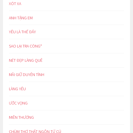
XÓT XA
ANH TẶNG EM
YÊU LÀ THẾ ĐẤY
SAO LẠI TRA CÒNG*
NÉT ĐẸP LÀNG QUÊ
MÃI GIỮ DUYÊN TÌNH
LÀNG YÊU
ƯỚC VỌNG
MIỀN THƯƠNG
CHÙM THƠ THẤT NGÔN TỨ CÚ