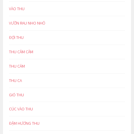
VÀO THU
VƯỜN RAU NHO NHỎ
ĐỢI THU
THU CĂM CĂM
THU CẢM
THU CA
GIÓ THU
CÚC VÀO THU
ĐẬM HƯƠNG THU