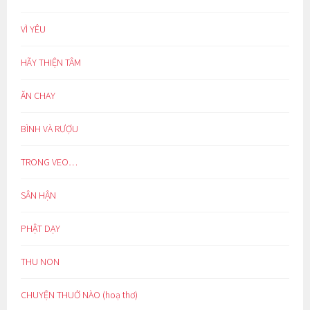
VÌ YÊU
HÃY THIỆN TÂM
ĂN CHAY
BÌNH VÀ RƯỢU
TRONG VEO…
SÂN HẬN
PHẬT DẠY
THU NON
CHUYỆN THUỞ NÀO (hoạ thơ)