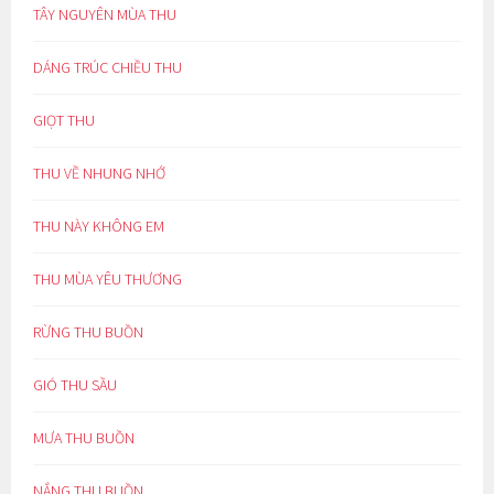
TÂY NGUYÊN MÙA THU
DÁNG TRÚC CHIỀU THU
GIỌT THU
THU VỀ NHUNG NHỚ
THU NÀY KHÔNG EM
THU MÙA YÊU THƯƠNG
RỪNG THU BUỒN
GIÓ THU SẦU
MƯA THU BUỒN
NẮNG THU BUỒN