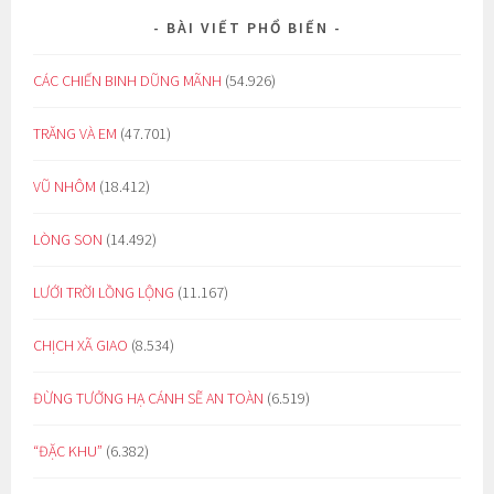
BÀI VIẾT PHỔ BIẾN
CÁC CHIẾN BINH DŨNG MÃNH
(54.926)
TRĂNG VÀ EM
(47.701)
VŨ NHÔM
(18.412)
LÒNG SON
(14.492)
LƯỚI TRỜI LỒNG LỘNG
(11.167)
CHỊCH XÃ GIAO
(8.534)
ĐỪNG TƯỞNG HẠ CÁNH SẼ AN TOÀN
(6.519)
“ĐẶC KHU”
(6.382)