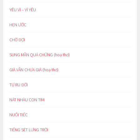
YÊU VÌ – VÌ YÊU
HẸN ƯỚC
CHỜ ĐỢI
SUNG MÃN QUÁ CHỪNG (hoạ thơ)
GIÀ VẪN CHƯA GIÀ (hoạ thơ)
TỰ RU ĐỜI
NÁT NHÀU CON TIM
NUỐI TIẾC
TIẾNG SÉT LƯNG TRỜI