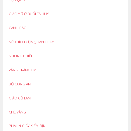
GIẤC MƠ Ở BUỔI TÀ HUY
CẢNH BÁO
SỞ THÍCH CỦA QUAN THAM
NUÔNG CHIỀU
VẦNG TRĂNG EM
BỒ CÔNG ANH
GIẢO CỔ LAM
CHÈ VẰNG
PHẢI IN GIẤY KIỂM ĐỊNH