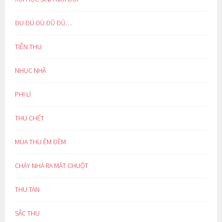
ĐU ĐÚ ĐÙ ĐŨ ĐỦ…
TIỄN THU
NHỤC NHÃ
PHI LÍ
THU CHẾT
MÙA THU ÊM ĐỀM
CHÁY NHÀ RA MẶT CHUỘT
THU TÀN
SẮC THU