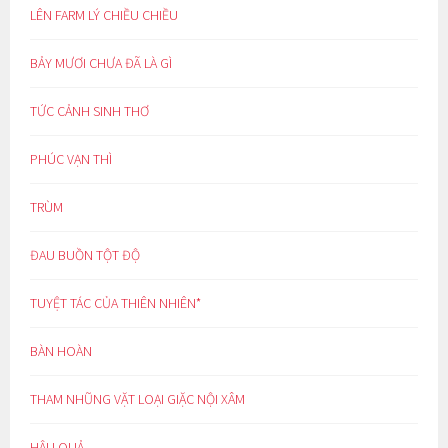
LÊN FARM LÝ CHIỀU CHIỀU
BẢY MƯƠI CHƯA ĐÃ LÀ GÌ
TỨC CẢNH SINH THƠ
PHÚC VẠN THÌ
TRÙM
ĐAU BUỒN TỘT ĐỘ
TUYỆT TÁC CỦA THIÊN NHIÊN*
BÀN HOÀN
THAM NHŨNG VẶT LOẠI GIẶC NỘI XÂM
HẬU QUẢ