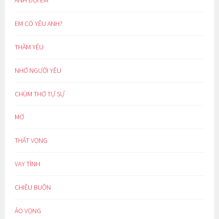
EM CÓ YÊU ANH?
THẦM YÊU
NHỚ NGƯỜI YÊU
CHÙM THƠ TỰ SỰ
MƠ
THẤT VỌNG
VAY TÌNH
CHIỀU BUỒN
ẢO VỌNG