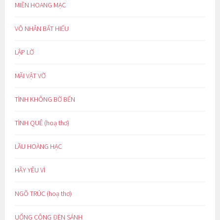
MIỀN HOANG MẠC
VÔ NHÂN BẤT HIẾU
LẬP LỜ
MÃI VẬT VỜ
TÌNH KHÔNG BỜ BẾN
TÌNH QUÊ (hoạ thơ)
LẦU HOÀNG HẠC
HÃY YÊU VÌ
NGÕ TRÚC (hoạ thơ)
UỔNG CÔNG ĐÈN SÁNH