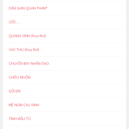
DÂN GIAN QUAN THAM*
ƯỚC…
QUANG VINH (hoạ thơ)
VÀO THU (hoạ thơ)
CHUYẾN BAY NHÂN ĐẠO
CHIỀU MUỘN
GỞI EM
MÊ NÚM CAU XINH
TÌNH MẪU TỬ