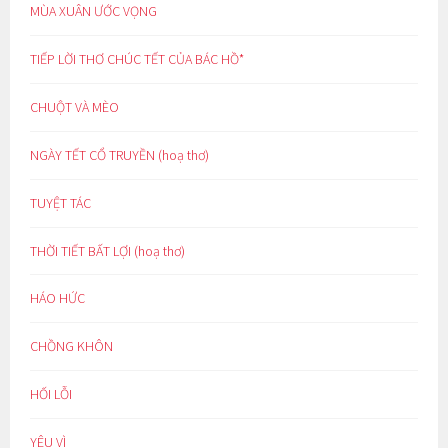
MÙA XUÂN ƯỚC VỌNG
TIẾP LỜI THƠ CHÚC TẾT CỦA BÁC HỒ*
CHUỘT VÀ MÈO
NGÀY TẾT CỔ TRUYỀN (hoạ thơ)
TUYỆT TÁC
THỜI TIẾT BẤT LỢI (hoạ thơ)
HÁO HỨC
CHỒNG KHÔN
HỐI LỖI
YÊU VÌ