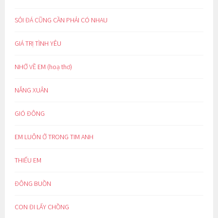
SỎI ĐÁ CŨNG CẦN PHẢI CÓ NHAU
GIÁ TRỊ TÌNH YÊU
NHỚ VỀ EM (hoạ thơ)
NẮNG XUÂN
GIÓ ĐÔNG
EM LUÔN Ở TRONG TIM ANH
THIẾU EM
ĐÔNG BUỒN
CON ĐI LẤY CHỒNG