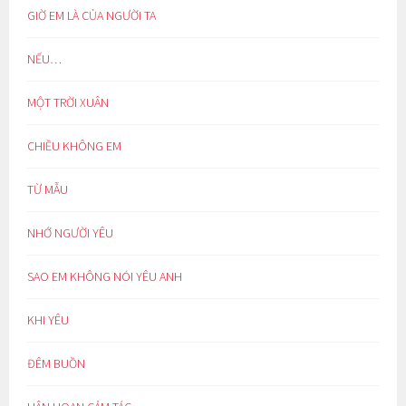
GIỜ EM LÀ CỦA NGƯỜI TA
NẾU…
MỘT TRỜI XUÂN
CHIỀU KHÔNG EM
TỪ MẪU
NHỚ NGƯỜI YÊU
SAO EM KHÔNG NÓI YÊU ANH
KHI YÊU
ĐÊM BUỒN