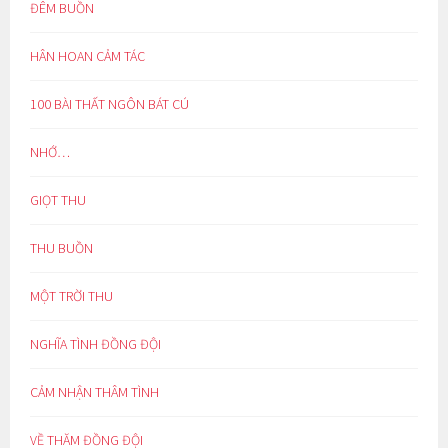
ĐÊM BUỒN
HÂN HOAN CẢM TÁC
100 BÀI THẤT NGÔN BÁT CÚ
NHỚ…
GIỌT THU
THU BUỒN
MỘT TRỜI THU
NGHĨA TÌNH ĐỒNG ĐỘI
CẢM NHẬN THÂM TÌNH
VỀ THĂM ĐỒNG ĐỘI