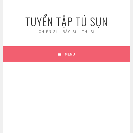
Skip
to
TUYỂN TẬP TÚ SỤN
content
CHIẾN SĨ – BÁC SĨ – THI SĨ
MENU