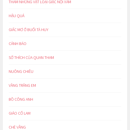
THAM NHŨNG VẶT LOẠI GIẶC NỘI XÂM
HẬU QUẢ
GIẤC MƠ Ở BUỔI TÀ HUY
CẢNH BÁO
SỞ THÍCH CỦA QUAN THAM
NUÔNG CHIỀU
VẦNG TRĂNG EM
BỒ CÔNG ANH
GIẢO CỔ LAM
CHÈ VẰNG