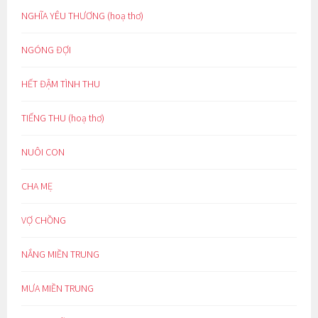
NGHĨA YÊU THƯƠNG (hoạ thơ)
NGÓNG ĐỢI
HẾT ĐẬM TÌNH THU
TIẾNG THU (hoạ thơ)
NUÔI CON
CHA MẸ
VỢ CHỒNG
NẮNG MIỀN TRUNG
MƯA MIỀN TRUNG