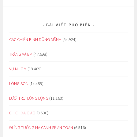
BÀI VIẾT PHỔ BIẾN
CÁC CHIẾN BINH DŨNG MÃNH
(54.924)
TRĂNG VÀ EM
(47.698)
VŨ NHÔM
(18.409)
LÒNG SON
(14.489)
LƯỚI TRỜI LỒNG LỘNG
(11.163)
CHỊCH XÃ GIAO
(8.530)
ĐỪNG TƯỞNG HẠ CÁNH SẼ AN TOÀN
(6.516)