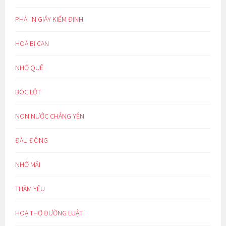
PHẢI IN GIẤY KIỂM ĐỊNH
HOÁ BỊ CAN
NHỚ QUÊ
BÓC LỘT
NON NƯỚC CHẲNG YÊN
ĐẦU ĐÔNG
NHỚ MÃI
THẦM YÊU
HOẠ THƠ ĐƯỜNG LUẬT