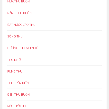
MƯA THU BUỒN
NẮNG THU BUỒN
ĐẤT NƯỚC VÀO THU
SÔNG THU
HƯƠNG THU GỢI NHỚ
THU NHỚ
RỪNG THU
THU TRÊN BIỂN
ĐÊM THU BUỒN
MỘT TRỜI THU