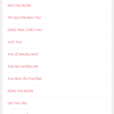
MƯA THU BUỒN
TÂY NGUYÊN MÙA THU
DÁNG TRÚC CHIỀU THU
GIỌT THU
THU VỀ NHUNG NHỚ
THU NÀY KHÔNG EM
THU MÙA YÊU THƯƠNG
RỪNG THU BUỒN
GIÓ THU SẦU