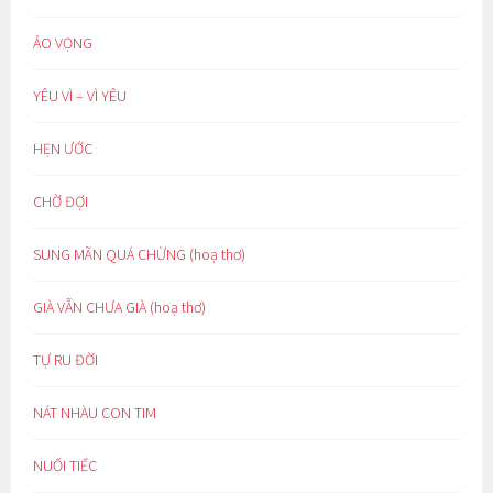
ẢO VỌNG
YÊU VÌ – VÌ YÊU
HẸN ƯỚC
CHỜ ĐỢI
SUNG MÃN QUÁ CHỪNG (hoạ thơ)
GIÀ VẪN CHƯA GIÀ (hoạ thơ)
TỰ RU ĐỜI
NÁT NHÀU CON TIM
NUỐI TIẾC