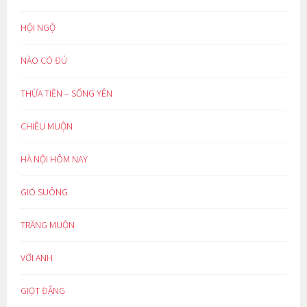
HỘI NGỘ
NÀO CÓ ĐỦ
THỪA TIỀN – SỐNG YÊN
CHIỀU MUỘN
HÀ NỘI HÔM NAY
GIÓ SUÔNG
TRĂNG MUỘN
VỚI ANH
GIỌT ĐẮNG