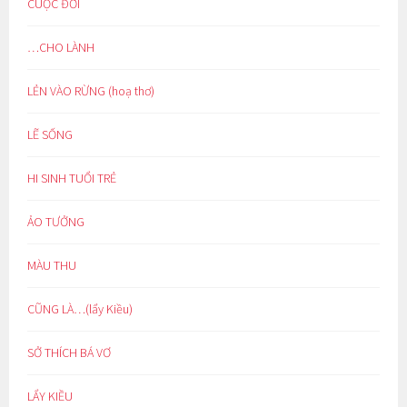
CUỘC ĐỜI
…CHO LÀNH
LẺN VÀO RỪNG (hoạ thơ)
LẼ SỐNG
HI SINH TUỔI TRẺ
ẢO TƯỞNG
MÀU THU
CŨNG LÀ…(lẩy Kiều)
SỞ THÍCH BÁ VƠ
LẨY KIỀU