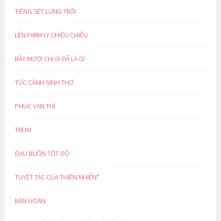
TIẾNG SÉT LƯNG TRỜI
LÊN FARM LÝ CHIỀU CHIỀU
BẢY MƯƠI CHƯA ĐÃ LÀ GÌ
TỨC CẢNH SINH THƠ
PHÚC VẠN THÌ
TRÙM
ĐAU BUỒN TỘT ĐỘ
TUYỆT TÁC CỦA THIÊN NHIÊN*
BÀN HOÀN