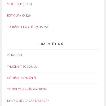
“ĐẶC KHU”
(6.380)
RỚT QUẦN
(5.826)
TỪ TRẦN THEO CHỈ ĐẠO
(5.654)
BÀI VIẾT MỚI
VỀ NGUỒN
THƯƠNG TIẾC CON LU
ĐÔI BÀN TAY NHÂN ÁI
TRỊ NGUYÊN NHÂN GÂY BỆNH
NHỮNG VIỆC TA CẦN LÀM NGAY