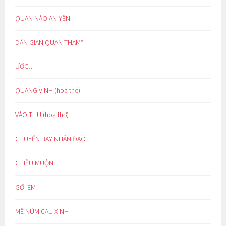
QUAN NÀO AN YÊN
DÂN GIAN QUAN THAM*
ƯỚC…
QUANG VINH (hoạ thơ)
VÀO THU (hoạ thơ)
CHUYẾN BAY NHÂN ĐẠO
CHIỀU MUỘN
GỞI EM
MÊ NÚM CAU XINH