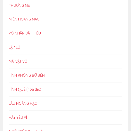
THƯƠNG MẸ
MIỀN HOANG MẠC
VÔ NHÂN BẤT HIẾU
LẬP LỜ
MÃI VẬT VỜ
TÌNH KHÔNG BỜ BẾN
TÌNH QUÊ (hoạ thơ)
LẦU HOÀNG HẠC
HÃY YÊU VÌ