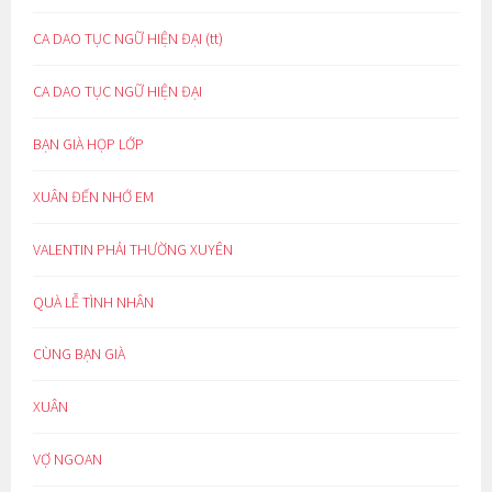
CA DAO TỤC NGỮ HIỆN ĐẠI (tt)
CA DAO TỤC NGỮ HIỆN ĐẠI
BẠN GIÀ HỌP LỚP
XUÂN ĐẾN NHỚ EM
VALENTIN PHẢI THƯỜNG XUYÊN
QUÀ LỄ TÌNH NHÂN
CÙNG BẠN GIÀ
XUÂN
VỢ NGOAN