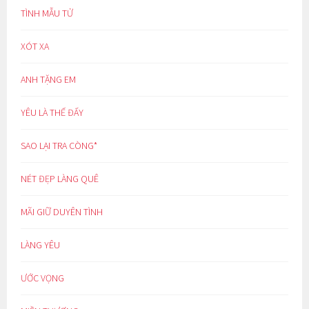
TÌNH MẪU TỬ
XÓT XA
ANH TẶNG EM
YÊU LÀ THẾ ĐẤY
SAO LẠI TRA CÒNG*
NÉT ĐẸP LÀNG QUÊ
MÃI GIỮ DUYÊN TÌNH
LÀNG YÊU
ƯỚC VỌNG