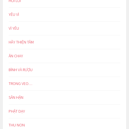
HỐI LỖI
YÊU VÌ
VÌ YÊU
HÃY THIỆN TÂM
ĂN CHAY
BÌNH VÀ RƯỢU
TRONG VEO…
SÂN HẬN
PHẬT DẠY
THU NON