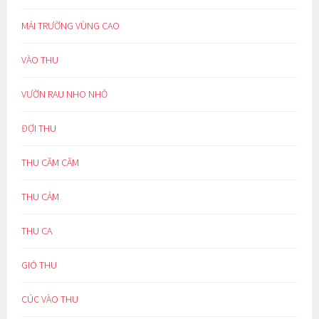
MÁI TRƯỜNG VÙNG CAO
VÀO THU
VƯỜN RAU NHO NHỎ
ĐỢI THU
THU CĂM CĂM
THU CẢM
THU CA
GIÓ THU
CÚC VÀO THU