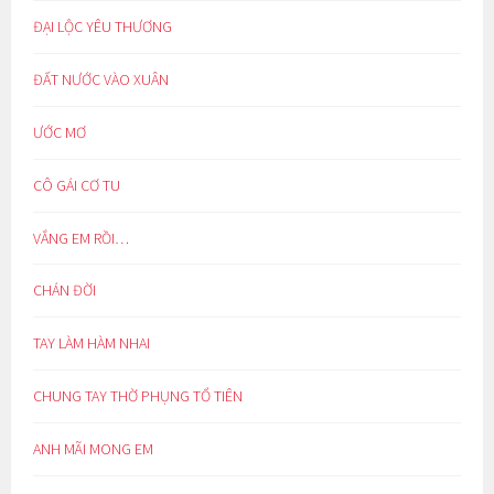
ĐẠI LỘC YÊU THƯƠNG
ĐẤT NƯỚC VÀO XUÂN
ƯỚC MƠ
CÔ GÁI CƠ TU
VẮNG EM RỒI…
CHÁN ĐỜI
TAY LÀM HÀM NHAI
CHUNG TAY THỜ PHỤNG TỔ TIÊN
ANH MÃI MONG EM