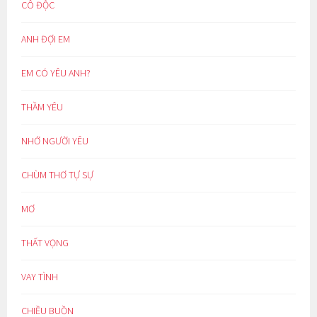
CÔ ĐỘC
ANH ĐỢI EM
EM CÓ YÊU ANH?
THẦM YÊU
NHỚ NGƯỜI YÊU
CHÙM THƠ TỰ SỰ
MƠ
THẤT VỌNG
VAY TÌNH
CHIỀU BUỒN