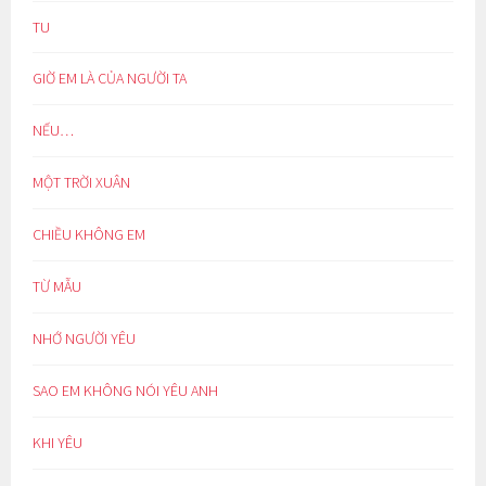
TU
GIỜ EM LÀ CỦA NGƯỜI TA
NẾU…
MỘT TRỜI XUÂN
CHIỀU KHÔNG EM
TỪ MẪU
NHỚ NGƯỜI YÊU
SAO EM KHÔNG NÓI YÊU ANH
KHI YÊU