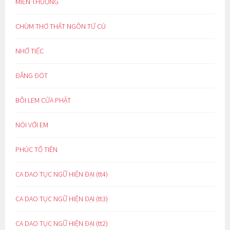
MIỀN THƯƠNG
CHÙM THƠ THẤT NGÔN TỨ CÚ
NHỚ TIẾC
ĐẮNG ĐÓT
BÔI LEM CỬA PHẬT
NÓI VỚI EM
PHÚC TỔ TIÊN
CA DAO TỤC NGỮ HIỆN ĐẠI (tt4)
CA DAO TỤC NGỮ HIỆN ĐẠI (tt3)
CA DAO TỤC NGỮ HIỆN ĐẠI (tt2)