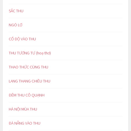
SẮC THU
NGÓ LƠ
CỔ ĐỘ VÀO THU
THU TƯƠNG TƯ (hoạ thơ)
THAO THỨC CÙNG THU
LANG THANG CHIỀU THU
ĐÊM THU CÔ QUẠNH
HÀ NỘI MÙA THU
ĐÀ NẴNG VÀO THU