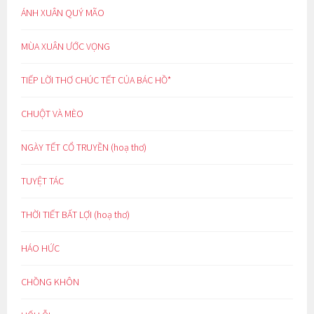
ÁNH XUÂN QUÝ MÃO
MÙA XUÂN ƯỚC VỌNG
TIẾP LỜI THƠ CHÚC TẾT CỦA BÁC HỒ*
CHUỘT VÀ MÈO
NGÀY TẾT CỔ TRUYỀN (hoạ thơ)
TUYỆT TÁC
THỜI TIẾT BẤT LỢI (hoạ thơ)
HÁO HỨC
CHỒNG KHÔN