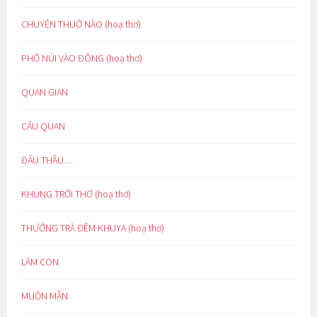
CHUYỆN THUỞ NÀO (hoạ thơ)
PHỐ NÚI VÀO ĐÔNG (hoạ thơ)
QUAN GIAN
CẨU QUAN
ĐẤU THẦU…
KHUNG TRỜI THƠ (hoạ thơ)
THƯỞNG TRÀ ĐÊM KHUYA (hoạ thơ)
LÀM CON
MUỘN MẰN