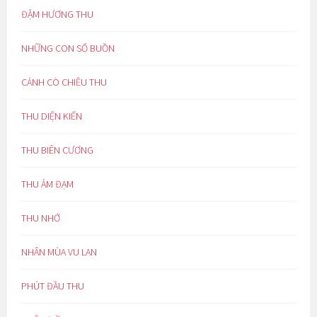
ĐẬM HƯƠNG THU
NHỮNG CON SỐ BUỒN
CÁNH CÒ CHIỀU THU
THU DIỆN KIẾN
THU BIÊN CƯƠNG
THU ẢM ĐẠM
THU NHỚ
NHÂN MÙA VU LAN
PHÚT ĐẦU THU