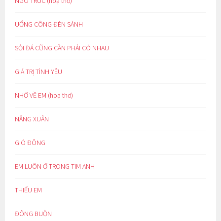
NGÕ TRÚC (hoạ thơ)
UỔNG CÔNG ĐÈN SÁNH
SỎI ĐÁ CŨNG CẦN PHẢI CÓ NHAU
GIÁ TRỊ TÌNH YÊU
NHỚ VỀ EM (hoạ thơ)
NẮNG XUÂN
GIÓ ĐÔNG
EM LUÔN Ở TRONG TIM ANH
THIẾU EM
ĐÔNG BUỒN