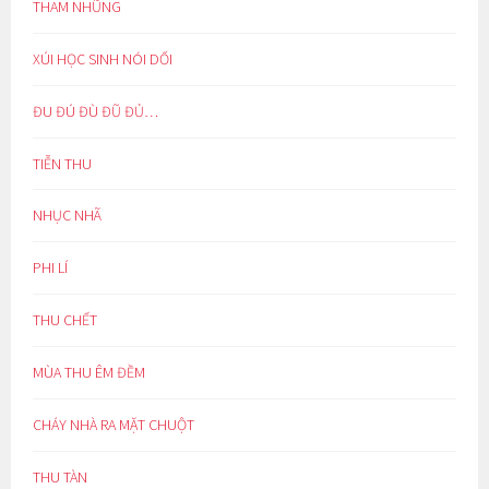
THAM NHŨNG
XÚI HỌC SINH NÓI DỐI
ĐU ĐÚ ĐÙ ĐŨ ĐỦ…
TIỄN THU
NHỤC NHÃ
PHI LÍ
THU CHẾT
MÙA THU ÊM ĐỀM
CHÁY NHÀ RA MẶT CHUỘT
THU TÀN