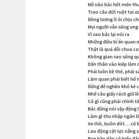
Nỡ nào bác hết mến th
Trao câu đứt ruột tai ư
Đồng lương ít ỏi chịu c
Mọi người vẫn sống ung
Vì sao bác lại nói ra
Những điều bí ẩn quan 
Thật là quá đỗi chua ca
Không gian sao sống q
Dấn thân vào kiếp làm 
Phải luôn bề thế, phải 
Làm quan phải biết hổ 
Đừng để nghèo khó kẻ c
Nhớ câu giấy rách giữ lề
Có gì cũng phải chỉnh t
Bác đừng nói vậy động 
Làm gì thu nhập ngàn l
Xe thồ, buôn đót… cố 
Lao động cật lực nắng 
Bọn bần dân có hiểu đâ