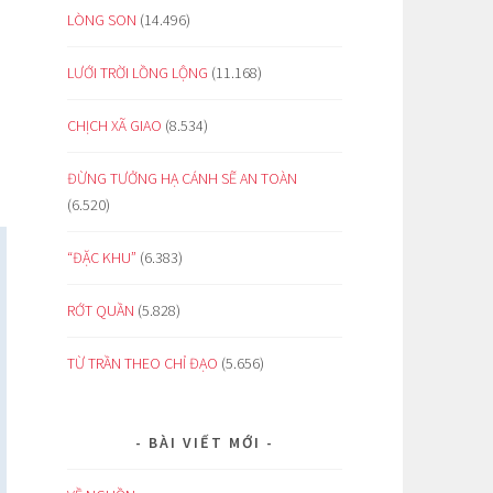
LÒNG SON
(14.496)
LƯỚI TRỜI LỒNG LỘNG
(11.168)
CHỊCH XÃ GIAO
(8.534)
ĐỪNG TƯỞNG HẠ CÁNH SẼ AN TOÀN
(6.520)
“ĐẶC KHU”
(6.383)
RỚT QUẦN
(5.828)
TỪ TRẦN THEO CHỈ ĐẠO
(5.656)
BÀI VIẾT MỚI