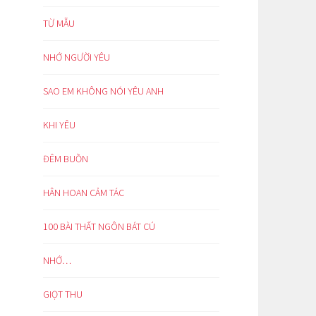
TỪ MẪU
NHỚ NGƯỜI YÊU
SAO EM KHÔNG NÓI YÊU ANH
KHI YÊU
ĐÊM BUỒN
HÂN HOAN CẢM TÁC
100 BÀI THẤT NGÔN BÁT CÚ
NHỚ…
GIỌT THU