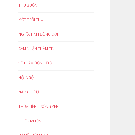
THU BUỒN
MỘT TRỜI THU
NGHĨA TÌNH ĐỒNG ĐỘI
CẢM NHẬN THÂM TÌNH
VỀ THĂM ĐỒNG ĐỘI
HỘI NGỘ
NÀO CÓ ĐỦ
THỪA TIỀN – SỐNG YÊN
CHIỀU MUỘN