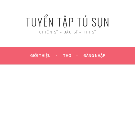
TUYỂN TẬP TÚ SỤN
CHIẾN SĨ – BÁC SĨ – THI SĨ
GIỚI THIỆU
THƠ
ĐĂNG NHẬP