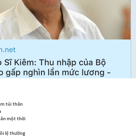
ềm tủi thân
n
cân một thời
ôi lệ thường