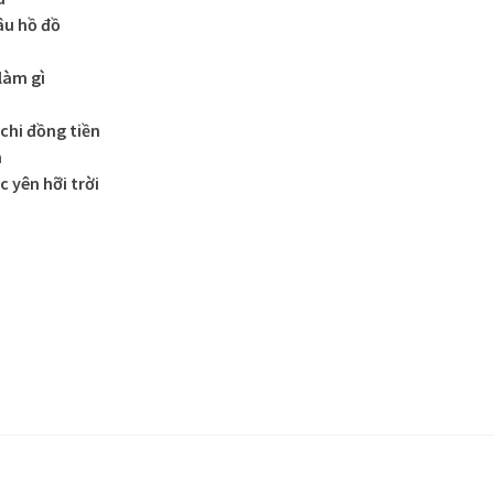
âu hồ đồ
làm gì
 chi đồng tiền
n
 yên hỡi trời