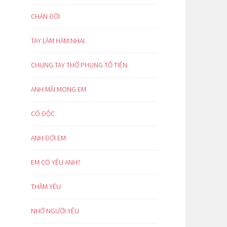
CHÁN ĐỜI
TAY LÀM HÀM NHAI
CHUNG TAY THỜ PHỤNG TỔ TIÊN
ANH MÃI MONG EM
CÔ ĐỘC
ANH ĐỢI EM
EM CÓ YÊU ANH?
THẦM YÊU
NHỚ NGƯỜI YÊU