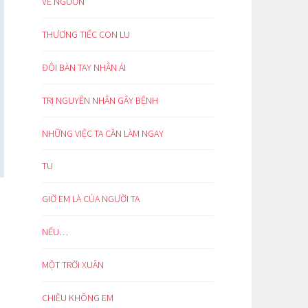
VỀ NGUỒN
THƯƠNG TIẾC CON LU
ĐÔI BÀN TAY NHÂN ÁI
TRỊ NGUYÊN NHÂN GÂY BỆNH
NHỮNG VIỆC TA CẦN LÀM NGAY
TU
GIỜ EM LÀ CỦA NGƯỜI TA
NẾU…
MỘT TRỜI XUÂN
CHIỀU KHÔNG EM