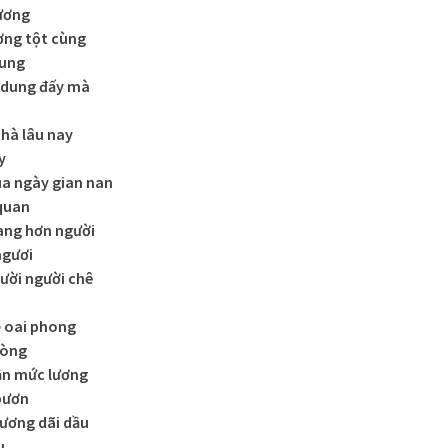
ương
ơng tột cùng
hung
 dung đấy mà
nhà lâu nay
y
ua ngày gian nan
quan
sang hơn người
ngươi
ười người chê
ề oai phong
lòng
ần mức lương
bươn
sương dãi dầu
u