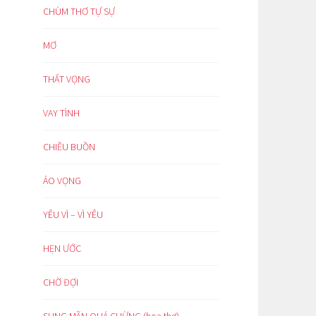
CHÙM THƠ TỰ SỰ
MƠ
THẤT VỌNG
VAY TÌNH
CHIỀU BUỒN
ẢO VỌNG
YÊU VÌ – VÌ YÊU
HẸN ƯỚC
CHỜ ĐỢI
SUNG MÃN QUÁ CHỪNG (hoạ thơ)