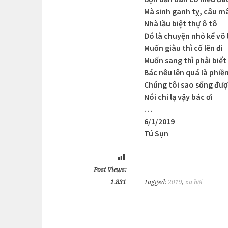
Mà sinh ganh tỵ, câu m
Nhà lầu biệt thự ô tô
Đó là chuyện nhỏ kể vô 
Muốn giàu thì cố lên đi
Muốn sang thì phải biết
Bác nêu lên quá là phiề
Chúng tôi sao sống được
Nói chi lạ vậy bác ơi
…
6/1/2019
Tú Sụn
Post Views:
1.831
Tagged:
2019
,
xã hội