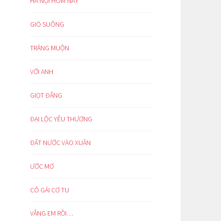
HÀ NỘI HÔM NAY
GIÓ SUÔNG
TRĂNG MUỘN
VỚI ANH
GIỌT ĐẮNG
ĐẠI LỘC YÊU THƯƠNG
ĐẤT NƯỚC VÀO XUÂN
ƯỚC MƠ
CÔ GÁI CƠ TU
VẮNG EM RỒI…