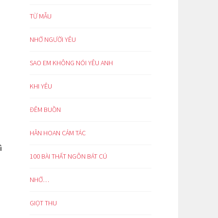
TỪ MẪU
NHỚ NGƯỜI YÊU
SAO EM KHÔNG NÓI YÊU ANH
KHI YÊU
ĐÊM BUỒN
HÂN HOAN CẢM TÁC
ì
100 BÀI THẤT NGÔN BÁT CÚ
NHỚ…
GIỌT THU