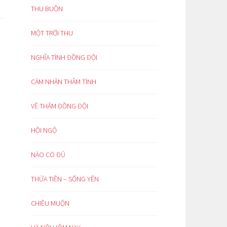
THU BUỒN
MỘT TRỜI THU
NGHĨA TÌNH ĐỒNG ĐỘI
CẢM NHẬN THÂM TÌNH
VỀ THĂM ĐỒNG ĐỘI
HỘI NGỘ
NÀO CÓ ĐỦ
THỪA TIỀN – SỐNG YÊN
CHIỀU MUỘN