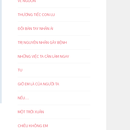
VỀ NGUỒN
THƯƠNG TIẾC CON LU
ĐÔI BÀN TAY NHÂN ÁI
TRỊ NGUYÊN NHÂN GÂY BỆNH
NHỮNG VIỆC TA CẦN LÀM NGAY
TU
GIỜ EM LÀ CỦA NGƯỜI TA
NẾU…
MỘT TRỜI XUÂN
CHIỀU KHÔNG EM