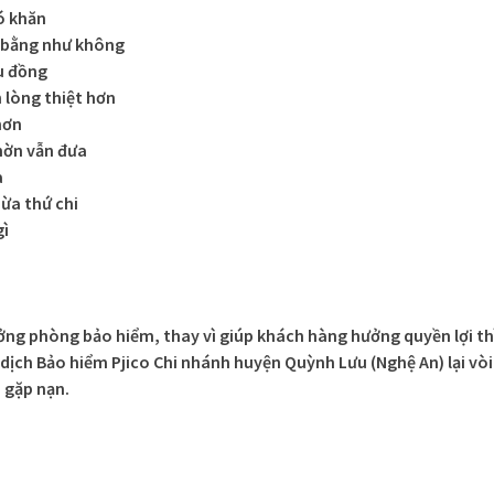
ó khăn
 bằng như không
u đồng
 lòng thiệt hơn
hơn
hờn vẫn đưa
a
ừa thứ chi
gì
ưởng phòng bảo hiểm, thay vì giúp khách hàng hưởng quyền lợi th
dịch Bảo hiểm Pjico Chi nhánh huyện Quỳnh Lưu (Nghệ An) lại vòi
 gặp nạn.