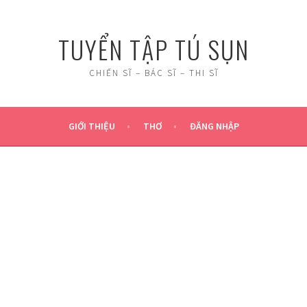
TUYỂN TẬP TÚ SỤN
CHIẾN SĨ – BÁC SĨ – THI SĨ
GIỚI THIỆU
THƠ
ĐĂNG NHẬP