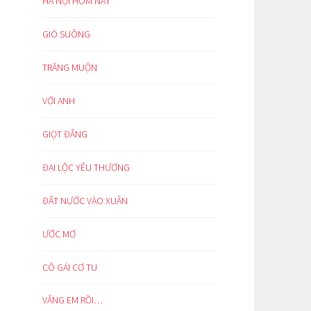
HÀ NỘI HÔM NAY
GIÓ SUÔNG
TRĂNG MUỘN
VỚI ANH
GIỌT ĐẮNG
ĐẠI LỘC YÊU THƯƠNG
ĐẤT NƯỚC VÀO XUÂN
ƯỚC MƠ
CÔ GÁI CƠ TU
VẮNG EM RỒI…