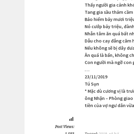
Thấy người gia cảnh kh
Tang gia sầu thảm cầm
Bảo hiểm bảy mươi triệ
Nó cướp bảy triệu, đành
Nhẫn tâm ăn quá bất n
Dẫu cho cay đắng căm 
Nếu không sẽ bị dây dư
Ăn quá là bẩn, không ch
Con người mà ngỡ con 
…
23/11/2019
Tú Sụn
* Mặc dù cương vị là tr
ông Nhận – Phòng giao 
tiền của vợ ngư dân vừa
Post Views:
1.583
Tagged:
2019
,
xã hội