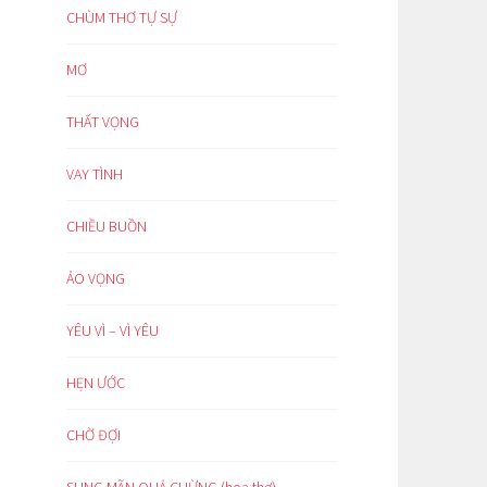
CHÙM THƠ TỰ SỰ
MƠ
THẤT VỌNG
VAY TÌNH
CHIỀU BUỒN
ẢO VỌNG
YÊU VÌ – VÌ YÊU
HẸN ƯỚC
CHỜ ĐỢI
SUNG MÃN QUÁ CHỪNG (hoạ thơ)