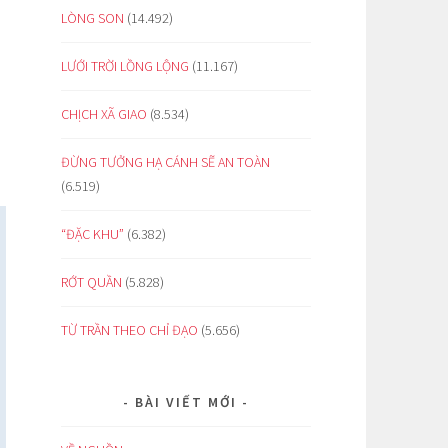
LÒNG SON
(14.492)
LƯỚI TRỜI LỒNG LỘNG
(11.167)
CHỊCH XÃ GIAO
(8.534)
ĐỪNG TƯỞNG HẠ CÁNH SẼ AN TOÀN
(6.519)
“ĐẶC KHU”
(6.382)
RỚT QUẦN
(5.828)
TỪ TRẦN THEO CHỈ ĐẠO
(5.656)
BÀI VIẾT MỚI