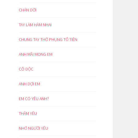
CHÁN ĐỜI
TAY LÀM HÀM NHAI
CHUNG TAY THỜ PHỤNG TỔ TIÊN
ANH MÃI MONG EM
CÔ ĐỘC
ANH ĐỢI EM
EM CÓ YÊU ANH?
THẦM YÊU
NHỚ NGƯỜI YÊU