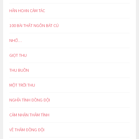
HÂN HOAN CẢM TÁC
100 BÀI THẤT NGÔN BÁT CÚ
NHỚ…
GIỌT THU
THU BUỒN
MỘT TRỜI THU
NGHĨA TÌNH ĐỒNG ĐỘI
CẢM NHẬN THÂM TÌNH
VỀ THĂM ĐỒNG ĐỘI