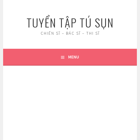
Skip
to
TUYỂN TẬP TÚ SỤN
content
CHIẾN SĨ – BÁC SĨ – THI SĨ
MENU