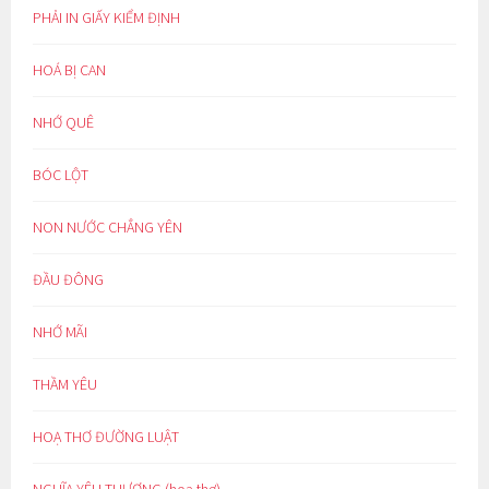
PHẢI IN GIẤY KIỂM ĐỊNH
HOÁ BỊ CAN
NHỚ QUÊ
BÓC LỘT
NON NƯỚC CHẲNG YÊN
ĐẦU ĐÔNG
NHỚ MÃI
THẦM YÊU
HOẠ THƠ ĐƯỜNG LUẬT
NGHĨA YÊU THƯƠNG (hoạ thơ)