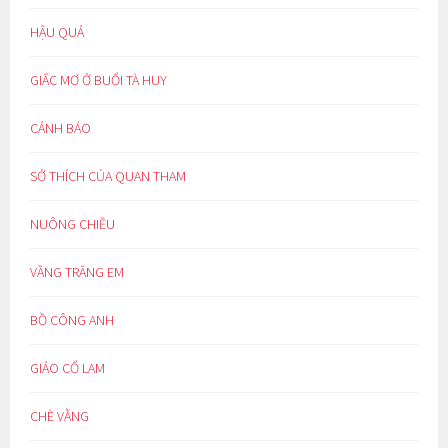
HẬU QUẢ
GIẤC MƠ Ở BUỔI TÀ HUY
CẢNH BÁO
SỞ THÍCH CỦA QUAN THAM
NUÔNG CHIỀU
VẦNG TRĂNG EM
BỒ CÔNG ANH
GIẢO CỔ LAM
CHÈ VẰNG