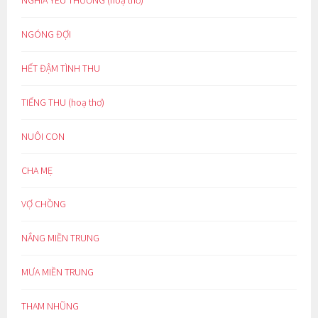
NGÓNG ĐỢI
HẾT ĐẬM TÌNH THU
TIẾNG THU (hoạ thơ)
NUÔI CON
CHA MẸ
VỢ CHỒNG
NẮNG MIỀN TRUNG
MƯA MIỀN TRUNG
THAM NHŨNG