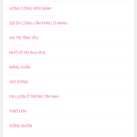
UỔNG CÔNG ĐÈN SÁNH
SỎI ĐÁ CŨNG CẦN PHẢI CÓ NHAU
GIÁ TRỊ TÌNH YÊU
NHỚ VỀ EM (hoạ thơ)
NẮNG XUÂN
GIÓ ĐÔNG
EM LUÔN Ở TRONG TIM ANH
THIẾU EM
ĐÔNG BUỒN