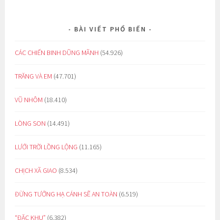
BÀI VIẾT PHỔ BIẾN
CÁC CHIẾN BINH DŨNG MÃNH
(54.926)
TRĂNG VÀ EM
(47.701)
VŨ NHÔM
(18.410)
LÒNG SON
(14.491)
LƯỚI TRỜI LỒNG LỘNG
(11.165)
CHỊCH XÃ GIAO
(8.534)
ĐỪNG TƯỞNG HẠ CÁNH SẼ AN TOÀN
(6.519)
“ĐẶC KHU”
(6.382)