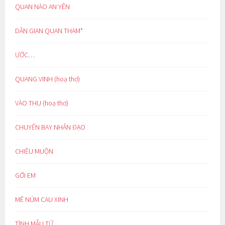
QUAN NÀO AN YÊN
DÂN GIAN QUAN THAM*
ƯỚC…
QUANG VINH (hoạ thơ)
VÀO THU (hoạ thơ)
CHUYẾN BAY NHÂN ĐẠO
CHIỀU MUỘN
GỞI EM
MÊ NÚM CAU XINH
TÌNH MẪU TỬ