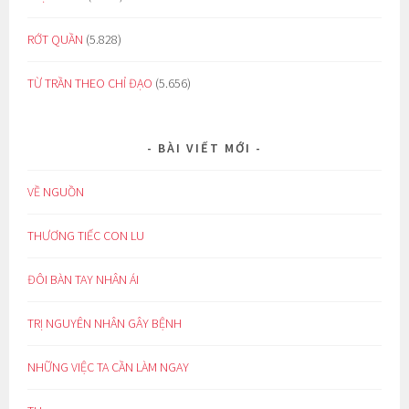
RỚT QUẦN
(5.828)
TỪ TRẦN THEO CHỈ ĐẠO
(5.656)
BÀI VIẾT MỚI
VỀ NGUỒN
THƯƠNG TIẾC CON LU
ĐÔI BÀN TAY NHÂN ÁI
TRỊ NGUYÊN NHÂN GÂY BỆNH
NHỮNG VIỆC TA CẦN LÀM NGAY