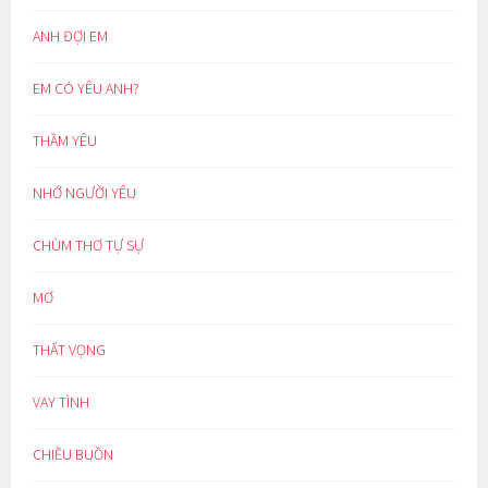
ANH ĐỢI EM
EM CÓ YÊU ANH?
THẦM YÊU
NHỚ NGƯỜI YÊU
CHÙM THƠ TỰ SỰ
MƠ
THẤT VỌNG
VAY TÌNH
CHIỀU BUỒN