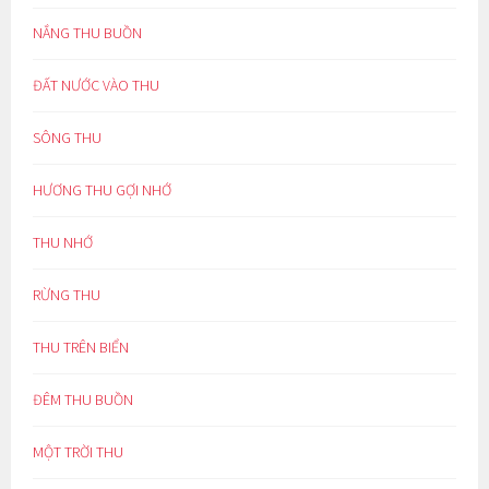
NẮNG THU BUỒN
ĐẤT NƯỚC VÀO THU
SÔNG THU
HƯƠNG THU GỢI NHỚ
THU NHỚ
RỪNG THU
THU TRÊN BIỂN
ĐÊM THU BUỒN
MỘT TRỜI THU