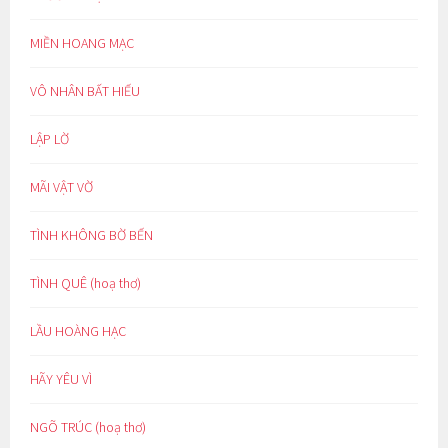
MIỀN HOANG MẠC
VÔ NHÂN BẤT HIẾU
LẬP LỜ
MÃI VẬT VỜ
TÌNH KHÔNG BỜ BẾN
TÌNH QUÊ (hoạ thơ)
LẦU HOÀNG HẠC
HÃY YÊU VÌ
NGÕ TRÚC (hoạ thơ)