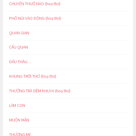
CHUYỆN THUỞ NÀO (hoạ thơ)
PHỐ NÚI VÀO ĐÔNG (hoạ thơ)
QUAN GIAN
CẨU QUAN
ĐẤU THẦU…
KHUNG TRỜI THƠ (hoạ thơ)
THƯỞNG TRÀ ĐÊM KHUYA (hoạ thơ)
LÀM CON
MUỘN MẰN
THƯƠNG MẸ