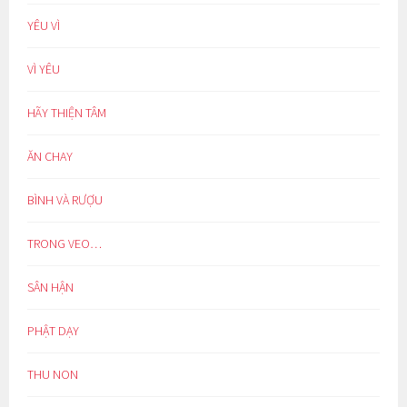
YÊU VÌ
VÌ YÊU
HÃY THIỆN TÂM
ĂN CHAY
BÌNH VÀ RƯỢU
TRONG VEO…
SÂN HẬN
PHẬT DẠY
THU NON