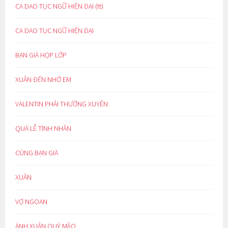
CA DAO TỤC NGỮ HIỆN ĐẠI (tt)
CA DAO TỤC NGỮ HIỆN ĐẠI
BẠN GIÀ HỌP LỚP
XUÂN ĐẾN NHỚ EM
VALENTIN PHẢI THƯỜNG XUYÊN
QUÀ LỄ TÌNH NHÂN
CÙNG BẠN GIÀ
XUÂN
VỢ NGOAN
ÁNH XUÂN QUÝ MÃO