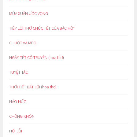
MÙA XUÂN ƯỚC VỌNG
TIẾP LỜI THƠ CHÚC TẾT CỦA BÁC HỒ*
CHUỘT VÀ MÈO
NGÀY TẾT CỔ TRUYỀN (hoạ thơ)
TUYỆT TÁC
THỜI TIẾT BẤT LỢI (hoạ thơ)
HÁO HỨC
CHỒNG KHÔN
HỐI LỖI