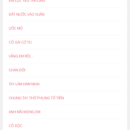
ĐẠI LỘC YÊU THƯƠNG
ĐẤT NƯỚC VÀO XUÂN
ƯỚC MƠ
CÔ GÁI CƠ TU
VẮNG EM RỒI…
CHÁN ĐỜI
TAY LÀM HÀM NHAI
CHUNG TAY THỜ PHỤNG TỔ TIÊN
ANH MÃI MONG EM
CÔ ĐỘC