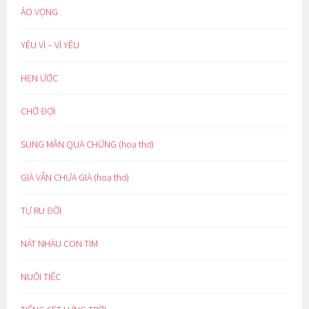
ẢO VỌNG
YÊU VÌ – VÌ YÊU
HẸN ƯỚC
CHỜ ĐỢI
SUNG MÃN QUÁ CHỪNG (hoạ thơ)
GIÀ VẪN CHƯA GIÀ (hoạ thơ)
TỰ RU ĐỜI
NÁT NHÀU CON TIM
NUỐI TIẾC