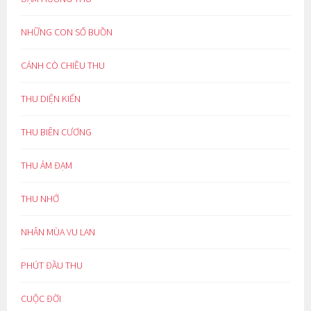
NHỮNG CON SỐ BUỒN
CÁNH CÒ CHIỀU THU
THU DIỆN KIẾN
THU BIÊN CƯƠNG
THU ẢM ĐẠM
THU NHỚ
NHÂN MÙA VU LAN
PHÚT ĐẦU THU
CUỘC ĐỜI