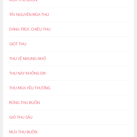
TÂY NGUYÊN MÙA THU
DÁNG TRÚC CHIỀU THU
GIỌT THU
THU VỀ NHUNG NHỚ
THU NÀY KHÔNG EM
THU MÙA YÊU THƯƠNG
RỪNG THU BUỒN
GIÓ THU SẦU
MƯA THU BUỒN