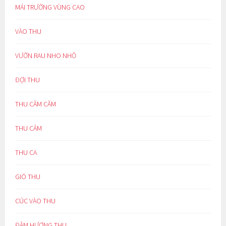
MÁI TRƯỜNG VÙNG CAO
VÀO THU
VƯỜN RAU NHO NHỎ
ĐỢI THU
THU CĂM CĂM
THU CẢM
THU CA
GIÓ THU
CÚC VÀO THU
ĐẬM HƯƠNG THU