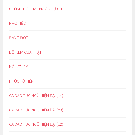
CHÙM THƠ THẤT NGÔN TỨ CÚ
NHỚ TIẾC
ĐẮNG ĐÓT
BÔI LEM CỬA PHẬT
NÓI VỚI EM
PHÚC TỔ TIÊN
CA DAO TỤC NGỮ HIỆN ĐẠI (tt4)
CA DAO TỤC NGỮ HIỆN ĐẠI (tt3)
CA DAO TỤC NGỮ HIỆN ĐẠI (tt2)