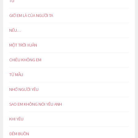
TU
GIỜ EM LÀ CỦA NGƯỜI TA
NẾU…
MỘT TRỜI XUÂN
CHIỀU KHÔNG EM
TỪ MẪU
NHỚ NGƯỜI YÊU
SAO EM KHÔNG NÓI YÊU ANH
KHI YÊU
ĐÊM BUỒN