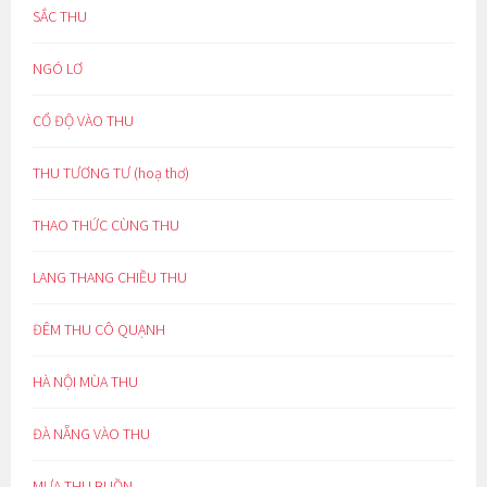
SẮC THU
NGÓ LƠ
CỔ ĐỘ VÀO THU
THU TƯƠNG TƯ (hoạ thơ)
THAO THỨC CÙNG THU
LANG THANG CHIỀU THU
ĐÊM THU CÔ QUẠNH
HÀ NỘI MÙA THU
ĐÀ NẴNG VÀO THU
MƯA THU BUỒN