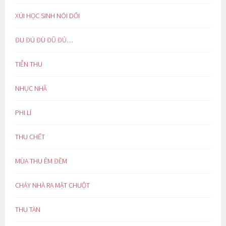
XÚI HỌC SINH NÓI DỐI
ĐU ĐÚ ĐÙ ĐŨ ĐỦ…
TIỄN THU
NHỤC NHÃ
PHI LÍ
THU CHẾT
MÙA THU ÊM ĐỀM
CHÁY NHÀ RA MẶT CHUỘT
THU TÀN