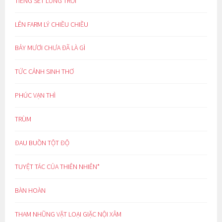
TIẾNG SÉT LƯNG TRỜI
LÊN FARM LÝ CHIỀU CHIỀU
BẢY MƯƠI CHƯA ĐÃ LÀ GÌ
TỨC CẢNH SINH THƠ
PHÚC VẠN THÌ
TRÙM
ĐAU BUỒN TỘT ĐỘ
TUYỆT TÁC CỦA THIÊN NHIÊN*
BÀN HOÀN
THAM NHŨNG VẶT LOẠI GIẶC NỘI XÂM