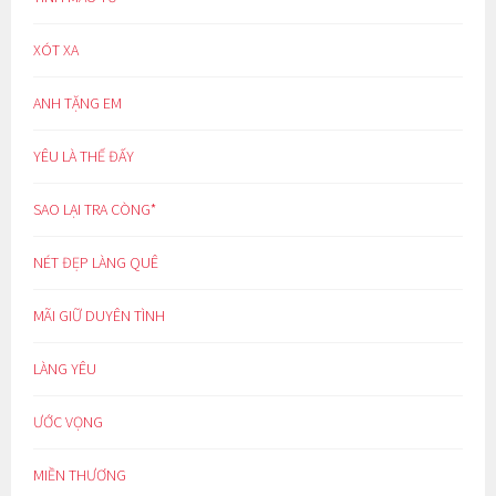
XÓT XA
ANH TẶNG EM
YÊU LÀ THẾ ĐẤY
SAO LẠI TRA CÒNG*
NÉT ĐẸP LÀNG QUÊ
MÃI GIỮ DUYÊN TÌNH
LÀNG YÊU
ƯỚC VỌNG
MIỀN THƯƠNG