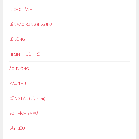
…CHO LÀNH
LẺN VÀO RỪNG (hoạ thơ)
LẼ SỐNG
HI SINH TUỔI TRẺ
ẢO TƯỞNG
MÀU THU
CŨNG LÀ…(lẩy Kiều)
SỞ THÍCH BÁ VƠ
LẨY KIỀU