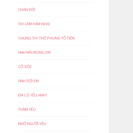
CHÁN ĐỜI
TAY LÀM HÀM NHAI
CHUNG TAY THỜ PHỤNG TỔ TIÊN
ANH MÃI MONG EM
CÔ ĐỘC
ANH ĐỢI EM
EM CÓ YÊU ANH?
THẦM YÊU
NHỚ NGƯỜI YÊU