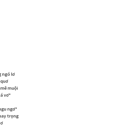
g ngó lơ
g quơ
 mê muội
bá vơ*
ngu ngơ*
nay trọng
 ơ