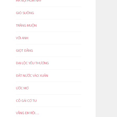
HÀ NỘI HÔM NAY
GIÓ SUÔNG
TRĂNG MUỘN
VỚI ANH
GIỌT ĐẮNG
ĐẠI LỘC YÊU THƯƠNG
ĐẤT NƯỚC VÀO XUÂN
ƯỚC MƠ
CÔ GÁI CƠ TU
VẮNG EM RỒI…