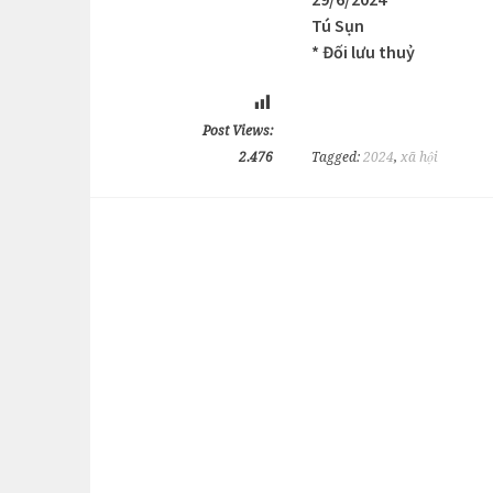
Tú Sụn
* Đối lưu thuỷ
Post Views:
2.476
Tagged:
2024
,
xã hội