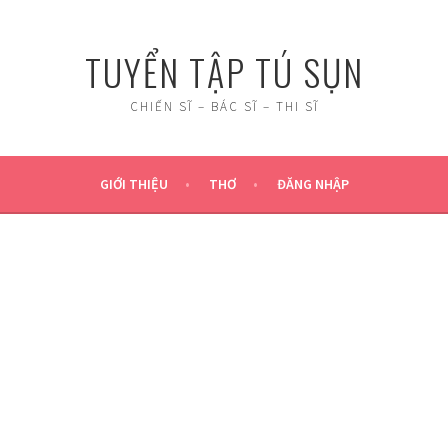
TUYỂN TẬP TÚ SỤN
CHIẾN SĨ – BÁC SĨ – THI SĨ
GIỚI THIỆU
THƠ
ĐĂNG NHẬP