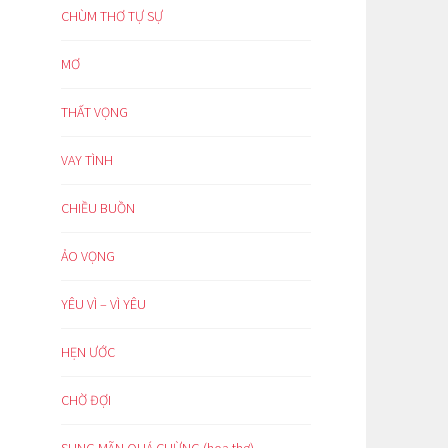
CHÙM THƠ TỰ SỰ
MƠ
THẤT VỌNG
VAY TÌNH
CHIỀU BUỒN
ẢO VỌNG
YÊU VÌ – VÌ YÊU
HẸN ƯỚC
CHỜ ĐỢI
SUNG MÃN QUÁ CHỪNG (hoạ thơ)