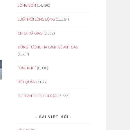
LÒNG SON
(14.490)
LƯỚI TRỜI LỒNG LỘNG
(11.164)
CHỊCH XÃ GIAO
(8.532)
ĐỪNG TƯỞNG HẠ CÁNH SẼ AN TOÀN
(6.517)
“ĐẶC KHU”
(6.380)
RỚT QUẦN
(5.827)
TỪ TRẦN THEO CHỈ ĐẠO
(5.655)
BÀI VIẾT MỚI