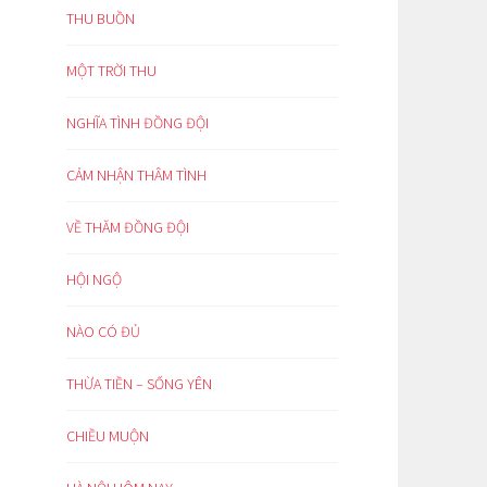
THU BUỒN
MỘT TRỜI THU
NGHĨA TÌNH ĐỒNG ĐỘI
CẢM NHẬN THÂM TÌNH
VỀ THĂM ĐỒNG ĐỘI
HỘI NGỘ
NÀO CÓ ĐỦ
THỪA TIỀN – SỐNG YÊN
CHIỀU MUỘN