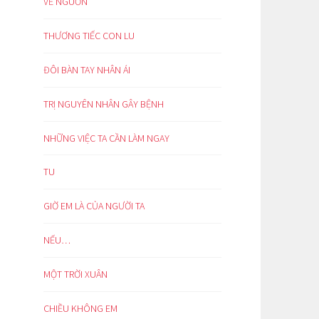
VỀ NGUỒN
THƯƠNG TIẾC CON LU
ĐÔI BÀN TAY NHÂN ÁI
TRỊ NGUYÊN NHÂN GÂY BỆNH
NHỮNG VIỆC TA CẦN LÀM NGAY
TU
GIỜ EM LÀ CỦA NGƯỜI TA
NẾU…
MỘT TRỜI XUÂN
CHIỀU KHÔNG EM